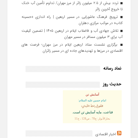
تردد بیش از ۲.۵ میلیون زائر از مرز مهران/ تداوم تأمین آب خنک
تا خروج آخرین زائر
ترویج فرهنگ عاشورایی در مسیر اربعین | راه‌ اندازی «حسینه
کتاب» در موکب مرکزی دهلران
تلاش جهادی آب و فاضلاب ایلام در اربعین ۱۴۰۵ | تضمین کیفیت
آب برای ۳ میلیون مسافر در مسیر مهران
برگزاری نشست ستاد اربعین ایلام در مرز مهران؛ فرصت‌ های
اقتصادی در مرزها و تهدیدهای جاده‌ ای در مسیر زائران
نماد رسانه
حدیث روز
آسایش تن
امام حسین علیه السلام:
القُنوعُ راحَةُ الأبدانِ؛
قناعت، مايه آسايش تن است.
بحارالأنوار: ج78 ، ص128 ، ح11
اخبار اقتصادی