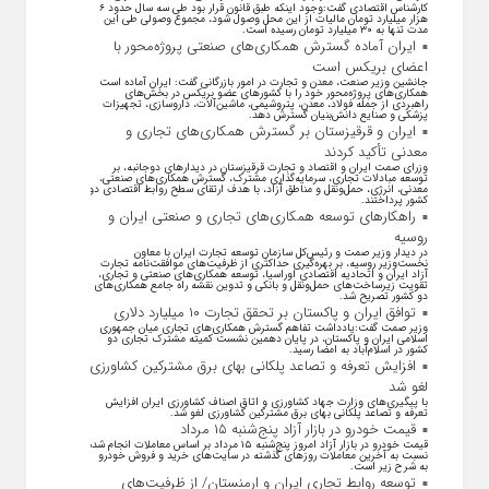
کارشناس اقتصادی گفت:وجود اینکه طبق قانون قرار بود طی سه سال حدود ۶
هزار میلیارد تومان مالیات از این محل وصول شود، مجموع وصولی طی این
مدت تنها به ۳۰ میلیارد تومان رسیده است.
ایران آماده گسترش همکاری‌های صنعتی پروژه‌محور با
اعضای بریکس است
جانشین وزیر صنعت، معدن و تجارت در امور بازرگانی گفت: ایران آماده است
همکاری‌های پروژه‌محور خود را با کشور‌های عضو بریکس در بخش‌های
راهبردی از جمله فولاد، معدن، پتروشیمی، ماشین‌آلات، داروسازی، تجهیزات
پزشکی و صنایع دانش‌بنیان گسترش دهد.
ایران و قرقیزستان بر گسترش همکاری‌های تجاری و
معدنی تأکید کردند
وزرای صمت ایران و اقتصاد و تجارت قرقیزستان در دیدار‌های دوجانبه، بر
توسعه مبادلات تجاری، سرمایه‌گذاری مشترک، گسترش همکاری‌های صنعتی،
معدنی، انرژی، حمل‌ونقل و مناطق آزاد، با هدف ارتقای سطح روابط اقتصادی دو
کشور پرداختند.
راهکارهای توسعه همکاری‌های تجاری و صنعتی ایران و
روسیه
در دیدار وزیر صمت و رئیس‌کل سازمان توسعه تجارت ایران با معاون
نخست‌وزیر روسیه، بر بهره‌گیری حداکثری از ظرفیت‌های موافقت‌نامه تجارت
آزاد ایران و اتحادیه اقتصادی اوراسیا، توسعه همکاری‌های صنعتی و تجاری،
تقویت زیرساخت‌های حمل‌ونقل و بانکی و تدوین نقشه راه جامع همکاری‌های
دو کشور تصریح شد.
توافق ایران و پاکستان بر تحقق تجارت ۱۰ میلیارد دلاری
وزیر صمت گفت:یادداشت تفاهم گسترش همکاری‌های تجاری میان جمهوری
اسلامی ایران و پاکستان، در پایان دهمین نشست کمیته مشترک تجاری دو
کشور در اسلام‌آباد به امضا رسید.
افزایش تعرفه و تصاعد پلکانی بهای برق مشترکین کشاورزی
لغو شد
با پیگیری‌های وزارت جهاد کشاورزی و اتاق اصناف کشاورزی ایران افزایش
تعرفه و تصاعد پلکانی بهای برق مشترکین کشاورزی لغو شد.
قیمت خودرو در بازار آزاد پنج‌شنبه ۱۵ مرداد
قیمت خودرو در بازار آزاد امروز پنج‌شنبه ۱۵ مرداد بر اساس معاملات انجام شده
نسبت به آخرین معاملات روز‌های گذشته در سایت‌های خرید و فروش خودرو
به شرح زیر است.
توسعه روابط تجاری ایران و ارمنستان/ از ظرفیت‌های