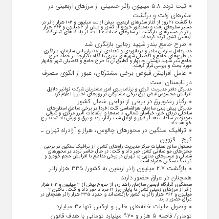
ثبت تردد ۵.۸ میلیون زائر حسینی از مرزهای اربعینی در
سفرهای رفت و برگشت
با گذشت ۲۱ روز از آغاز سفرهای اربعین، بیش از سه میلیون و ۱۰۲ هزار زائر در
مسیر سفرهای رفت و به‌منظور خروج از کشور و بیش از ۲ میلیون و ۷۶۶ هزار
زائر در مسیرهای بازگشت از سفرهای عتبات عالیات، از پایانه‌های شش‌گانه
اربعینی کشور تردد کرده‌اند.
طرح جامع بندر شهید رجایی بازنگری شد
مدیرعامل سازمان بنادر و دریانوردی و تعدادی از مدیران این سازمان، بازنگری
در طرح‌های جامع و تفصیلی شهر‌های بندری با نگاه یکپارچه از جمله طرح
جامع بندر شهید بهشتی چابهار و تطبیق آن با طرح جامع و تفصیلی شهر چابهار
مورد بحث و بررسی قرار گرفت.
عامل افزایش قبوض برخی مشترکان، عبور از الگوی مصرف
در تابستان است
مدیرکل دفتر مدیریت انرژی و برنامه‌ریزی امور مشتریان شرکت توانیر دلایل
افزایش محسوس قبض برق برخی مشترکان در روزهای اخیر را اعلام کرد.
رگبار رعدوبرق در برخی از نواحی شمال کشور
مدیرکل پیش بینی سازمان هواشناسی گفت: فردا در برخی مناطق استان‌های
ساحلی دریای خزر، خراسان شمالی، دامنه‌ها و ارتفاعات البرز مرکزی و شرقی
به‌ویژه در ساعات بعد از ظهر و اوایل شب رگبار، رعد و برق و وزش باد شدید رخ
خواهد داد
ترافیک سنگین در محورهای چالوس، هراز و آزادراه تهران ـ
کرج ـ قزوین
مسئول سالن عملیات مرکز مدیریت راه‌های کشور، از ترافیک سنگین در برخی
محورهای مواصلاتی کشور خبر داد و گفت: در حال حاضر تردد در محورهای
شمالی و مسیرهای منتهی به تهران در برخی مقاطع با افزایش حجم خودرو و
ترافیک سنگین همراه است.
بازگشت ۲.۷ میلیون زائر اربعین به کشور/ ۳۳۵ هزار زائر
همچنان در عراق حضور دارند
سخنگوی قرارگاه اربعین سازمان راهداری از خروج بیش از ۳ میلیون و ۱۰۲ هزار
زائر از مرز‌های زمینی کشور تا پایان روز ۱۴ مرداد خبر داد و گفت: تاکنون ۲
میلیون و ۷۶۶ هزار زائر به کشور بازگشته‌اند و حدود ۳۳۵ هزار زائر همچنان در
عراق حضور دارند.
وصول مالیات خانه‌های خالی و لوکس تنها ۳۰ میلیارد
تومان/ فاصله ۵ هزار و ۹۷۰ میلیارد تومانی با هدف قانون