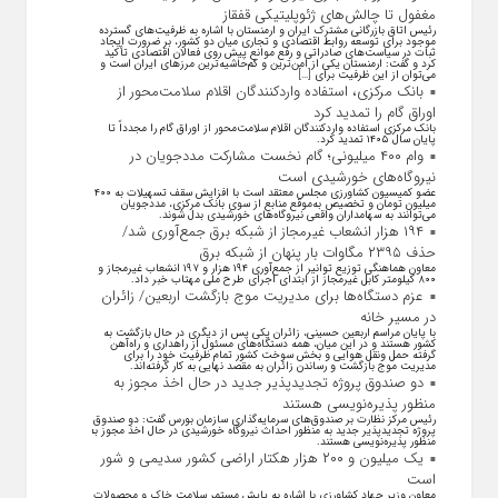
مغفول تا چالش‌های ژئوپلیتیکی قفقاز
رئیس اتاق بازرگانی مشترک ایران و ارمنستان با اشاره به ظرفیت‌های گسترده
موجود برای توسعه روابط اقتصادی و تجاری میان دو کشور، بر ضرورت ایجاد
ثبات در سیاست‌های صادراتی و رفع موانع پیش روی فعالان اقتصادی تأکید
کرد و گفت: ارمنستان یکی از امن‌ترین و کم‌حاشیه‌ترین مرز‌های ایران است و
می‌توان از این ظرفیت برای […]
بانک مرکزی، استفاده واردکنندگان اقلام سلامت‌محور از
اوراق گام را تمدید کرد
بانک مرکزی استفاده واردکنندگان اقلام سلامت‌محور از اوراق گام را مجدداً تا
پایان سال ۱۴۰۵ تمدید کرد.
وام ۴۰۰ میلیونی؛ گام نخست مشارکت مددجویان در
نیروگاه‌های خورشیدی است
عضو کمیسیون کشاورزی مجلس معتقد است با افزایش سقف تسهیلات به ۴۰۰
میلیون تومان و تخصیص به‌موقع منابع از سوی بانک مرکزی، مددجویان
می‌توانند به سهامداران واقعی نیروگاه‌های خورشیدی بدل شوند.
۱۹۴ هزار انشعاب غیرمجاز از شبکه برق جمع‌آوری شد/
حذف ۲۳۹۵ مگاوات بار پنهان از شبکه برق
معاون هماهنگی توزیع توانیر از جمع‌آوری ۱۹۴ هزار و ۱۹۷ انشعاب غیرمجاز و
۸۰۰ کیلومتر کابل غیرمجاز از ابتدای اجرای طرح ملی مهتاب خبر داد.
عزم دستگاه‌ها برای مدیریت موج بازگشت اربعین/ زائران
در مسیر خانه
با پایان مراسم اربعین حسینی، زائران یکی پس از دیگری در حال بازگشت به
کشور هستند و در این میان، همه دستگاه‌های مسئول از راهداری و راه‌آهن
گرفته حمل ونقل هوایی و بخش سوخت کشور تمام ظرفیت خود را برای
مدیریت موج بازگشت و رساندن زائران به مقصد نهایی به کار گرفته‌اند.
دو صندوق پروژه تجدیدپذیر جدید در حال اخذ مجوز به
منظور پذیره‌نویسی هستند
رئیس مرکز نظارت بر صندوق‌های سرمایه‌گذاری سازمان بورس گفت: دو صندوق
پروژه تجدیدپذیر جدید به منظور احداث نیروگاه خورشیدی در حال اخذ مجوز به
منظور پذیره‌نویسی هستند.
یک میلیون و ۲۰۰ هزار هکتار اراضی کشور سدیمی و شور
است
معاون وزیر جهاد کشاورزی با اشاره به پایش مستمر سلامت خاک و محصولات