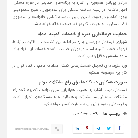
مرادی پویانی همچنین با اشاره به برنامه‌های حمایتی در حوزه مسکن،
اظهار داشت: در زمینه ساخت مسکن برای مددجویان، هیچ محدودیتی
وجود ندارد و در صورت تأمین زمین مناسب، تمامی خانواده‌های مددجوی
فاقد مسکن با جمعیت بالای دو نفر صاحب خانه خواهند شد.
حمایت فرمانداری بدره از خدمات کمیته امداد
شهبازی فرماندار شهرستان بدره در ادامه این نشست، با تأکید بر ارتباط
نزدیک خود با کمیته امداد در دوران خدمت، گفت: خدمات این نهاد برای
مردم ملموس و قابل‌تقدیر است.
وی افزود: برای تسهیل خدمت‌رسانی کمیته امداد به مردم، با تمام توان در
کنار این مجموعه هستیم.
ضرورت همکاری دستگاه‌ها برای رفع مشکلات مردم
فرماندار بدره با اشاره به اهمیت هم‌افزایی میان نهادها، تصریح کرد: رفع
مشکلات مردم نیازمند مشارکت و همکاری همه دستگاه‌های اجرایی است
و فرمانداری بدره از این روند حمایت کامل خواهد کرد.
ایلام
نودادامروز
برچسب ها :
,
https://nodademrooz.ir/?p=35127