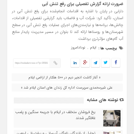
ضرورت ارائه گزارش تفصیلی برای رفع تنش آبی
دارابی در پایان با اشاره به اقدامات انجام‌شده برای رفع تنش آبی در
استان، تأکید کرد: شرکت آب و فاضلاب باید گزارشی تفصیلی از اقدامات،
چالش‌ها، برنامه‌ها و نیازمندی‌های اجرای عملیات رفع تنش آبی در سطح
شهرستان‌ها و روستاها ارائه کند تا بتوان در مسیر مدیریت پایدار منابع
آب گام‌های مؤثرتری برداشت.
ایلام
نودادامروز
برچسب ها :
,
https://nodademrooz.ir/?p=35581
« آغاز کاشت انجیر دیم در ۵۰۰ هکتار از اراضی ایلام
علی شیرمحمدی سرپرست اداره‌ کل زندان‌ های استان ایلام شد »
نوشته های مشابه
یخ‌ فروشان متخلف در ایلام با جریمه سنگین و پلمب
غافلگیر شدند
تجلیل از رانندگان ناوگان آبرسانی و پشتیبانی اربعین