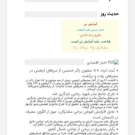
حدیث روز
آسایش تن
امام حسین علیه السلام:
القُنوعُ راحَةُ الأبدانِ؛
قناعت، مايه آسايش تن است.
بحارالأنوار: ج78 ، ص128 ، ح11
اخبار اقتصادی
ثبت تردد ۵.۸ میلیون زائر حسینی از مرزهای اربعینی در
سفرهای رفت و برگشت
با گذشت ۲۱ روز از آغاز سفرهای اربعین، بیش از سه میلیون و ۱۰۲ هزار زائر در
مسیر سفرهای رفت و به‌منظور خروج از کشور و بیش از ۲ میلیون و ۷۶۶ هزار
زائر در مسیرهای بازگشت از سفرهای عتبات عالیات، از پایانه‌های شش‌گانه
اربعینی کشور تردد کرده‌اند.
طرح جامع بندر شهید رجایی بازنگری شد
مدیرعامل سازمان بنادر و دریانوردی و تعدادی از مدیران این سازمان، بازنگری
در طرح‌های جامع و تفصیلی شهر‌های بندری با نگاه یکپارچه از جمله طرح
جامع بندر شهید بهشتی چابهار و تطبیق آن با طرح جامع و تفصیلی شهر چابهار
مورد بحث و بررسی قرار گرفت.
عامل افزایش قبوض برخی مشترکان، عبور از الگوی مصرف
در تابستان است
مدیرکل دفتر مدیریت انرژی و برنامه‌ریزی امور مشتریان شرکت توانیر دلایل
افزایش محسوس قبض برق برخی مشترکان در روزهای اخیر را اعلام کرد.
رگبار رعدوبرق در برخی از نواحی شمال کشور
مدیرکل پیش بینی سازمان هواشناسی گفت: فردا در برخی مناطق استان‌های