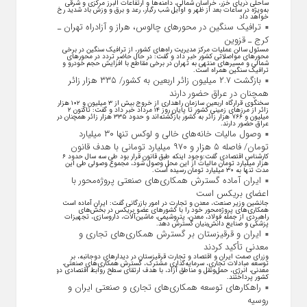
ساحلی دریای خزر، خراسان شمالی، دامنه‌ها و ارتفاعات البرز مرکزی و شرقی
به‌ویژه در ساعات بعد از ظهر و اوایل شب رگبار، رعد و برق و وزش باد شدید رخ
خواهد داد
ترافیک سنگین در محورهای چالوس، هراز و آزادراه تهران ـ
کرج ـ قزوین
مسئول سالن عملیات مرکز مدیریت راه‌های کشور، از ترافیک سنگین در برخی
محورهای مواصلاتی کشور خبر داد و گفت: در حال حاضر تردد در محورهای
شمالی و مسیرهای منتهی به تهران در برخی مقاطع با افزایش حجم خودرو و
ترافیک سنگین همراه است.
بازگشت ۲.۷ میلیون زائر اربعین به کشور/ ۳۳۵ هزار زائر
همچنان در عراق حضور دارند
سخنگوی قرارگاه اربعین سازمان راهداری از خروج بیش از ۳ میلیون و ۱۰۲ هزار
زائر از مرز‌های زمینی کشور تا پایان روز ۱۴ مرداد خبر داد و گفت: تاکنون ۲
میلیون و ۷۶۶ هزار زائر به کشور بازگشته‌اند و حدود ۳۳۵ هزار زائر همچنان در
عراق حضور دارند.
وصول مالیات خانه‌های خالی و لوکس تنها ۳۰ میلیارد
تومان/ فاصله ۵ هزار و ۹۷۰ میلیارد تومانی با هدف قانون
کارشناس اقتصادی گفت:وجود اینکه طبق قانون قرار بود طی سه سال حدود ۶
هزار میلیارد تومان مالیات از این محل وصول شود، مجموع وصولی طی این
مدت تنها به ۳۰ میلیارد تومان رسیده است.
ایران آماده گسترش همکاری‌های صنعتی پروژه‌محور با
اعضای بریکس است
جانشین وزیر صنعت، معدن و تجارت در امور بازرگانی گفت: ایران آماده است
همکاری‌های پروژه‌محور خود را با کشور‌های عضو بریکس در بخش‌های
راهبردی از جمله فولاد، معدن، پتروشیمی، ماشین‌آلات، داروسازی، تجهیزات
پزشکی و صنایع دانش‌بنیان گسترش دهد.
ایران و قرقیزستان بر گسترش همکاری‌های تجاری و
معدنی تأکید کردند
وزرای صمت ایران و اقتصاد و تجارت قرقیزستان در دیدار‌های دوجانبه، بر
توسعه مبادلات تجاری، سرمایه‌گذاری مشترک، گسترش همکاری‌های صنعتی،
معدنی، انرژی، حمل‌ونقل و مناطق آزاد، با هدف ارتقای سطح روابط اقتصادی دو
کشور پرداختند.
راهکارهای توسعه همکاری‌های تجاری و صنعتی ایران و
روسیه