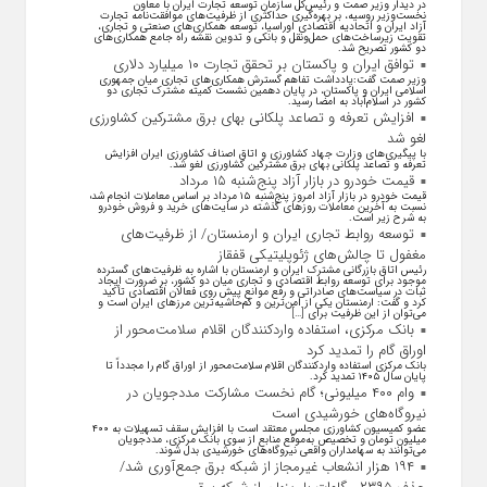
در دیدار وزیر صمت و رئیس‌کل سازمان توسعه تجارت ایران با معاون
نخست‌وزیر روسیه، بر بهره‌گیری حداکثری از ظرفیت‌های موافقت‌نامه تجارت
آزاد ایران و اتحادیه اقتصادی اوراسیا، توسعه همکاری‌های صنعتی و تجاری،
تقویت زیرساخت‌های حمل‌ونقل و بانکی و تدوین نقشه راه جامع همکاری‌های
دو کشور تصریح شد.
توافق ایران و پاکستان بر تحقق تجارت ۱۰ میلیارد دلاری
وزیر صمت گفت:یادداشت تفاهم گسترش همکاری‌های تجاری میان جمهوری
اسلامی ایران و پاکستان، در پایان دهمین نشست کمیته مشترک تجاری دو
کشور در اسلام‌آباد به امضا رسید.
افزایش تعرفه و تصاعد پلکانی بهای برق مشترکین کشاورزی
لغو شد
با پیگیری‌های وزارت جهاد کشاورزی و اتاق اصناف کشاورزی ایران افزایش
تعرفه و تصاعد پلکانی بهای برق مشترکین کشاورزی لغو شد.
قیمت خودرو در بازار آزاد پنج‌شنبه ۱۵ مرداد
قیمت خودرو در بازار آزاد امروز پنج‌شنبه ۱۵ مرداد بر اساس معاملات انجام شده
نسبت به آخرین معاملات روز‌های گذشته در سایت‌های خرید و فروش خودرو
به شرح زیر است.
توسعه روابط تجاری ایران و ارمنستان/ از ظرفیت‌های
مغفول تا چالش‌های ژئوپلیتیکی قفقاز
رئیس اتاق بازرگانی مشترک ایران و ارمنستان با اشاره به ظرفیت‌های گسترده
موجود برای توسعه روابط اقتصادی و تجاری میان دو کشور، بر ضرورت ایجاد
ثبات در سیاست‌های صادراتی و رفع موانع پیش روی فعالان اقتصادی تأکید
کرد و گفت: ارمنستان یکی از امن‌ترین و کم‌حاشیه‌ترین مرز‌های ایران است و
می‌توان از این ظرفیت برای […]
بانک مرکزی، استفاده واردکنندگان اقلام سلامت‌محور از
اوراق گام را تمدید کرد
بانک مرکزی استفاده واردکنندگان اقلام سلامت‌محور از اوراق گام را مجدداً تا
پایان سال ۱۴۰۵ تمدید کرد.
وام ۴۰۰ میلیونی؛ گام نخست مشارکت مددجویان در
نیروگاه‌های خورشیدی است
عضو کمیسیون کشاورزی مجلس معتقد است با افزایش سقف تسهیلات به ۴۰۰
میلیون تومان و تخصیص به‌موقع منابع از سوی بانک مرکزی، مددجویان
می‌توانند به سهامداران واقعی نیروگاه‌های خورشیدی بدل شوند.
۱۹۴ هزار انشعاب غیرمجاز از شبکه برق جمع‌آوری شد/