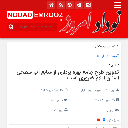
NODAD
EMROOZ
.ir
کد شما در این بخش
گروه :
استان ها
دارابی؛
تدوین طرح جامع بهره‌ برداری از منابع آب سطحی
استان ایلام ضروری است
نویسنده :
مریم بالوی فیلی
30 سپتامبر 2025
کد خبر 35581
بدون نظر
ایمیل
پرینت
سایز متن
/