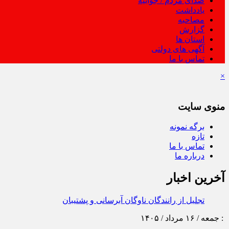
صدای مردم / جوابیه
یادداشت
مصاحبه
گزارش
استان ها
آگهی های دولتی
تماس با ما
×
منوی سایت
برگه نمونه
تازه
تماس با ما
درباره ما
آخرین اخبار
تجلیل از رانندگان ناوگان آبرسانی و پشتیبانی اربعین ۱۴۰۵ توسط شرکت آب و فاضلاب
اد / ۱۴۰۵