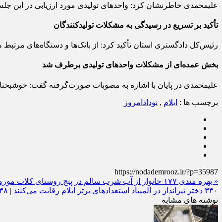
علیمحمدی خاطرنشان کرد: واحدهای تولیدی مورد ارزیابی در این جلسه
تأکید بر تسریع در رسیدگی به مشکلات تولیدکنندگان
رئیس‌کل دادگستری استان تأکید کرد: از بانک‌ها و دستگاه‌های مرتبط
بخش عمده‌ای از مشکلات واحدهای تولیدی برطرف شد
علیمحمدی در پایان با اشاره به مصوبات صورت‌گرفته گفت: خوشبختا
برچسب ها :
ایلام
,
نودادامروز
https://nodademrooz.ir/?p=35987
« بهره‌ مندی ۱۷۷ خانوار از آب شرب سالم در پنج روستای کلات مورموری
۳۳۰ دختر تیرانداز در المپیاد استعدادهای برتر ایلام رقابت می‌کنند | ۳۸ خط تیراندازی در مجموعه ورزشی ایثار ایلام فعال است »
نوشته های مشابه