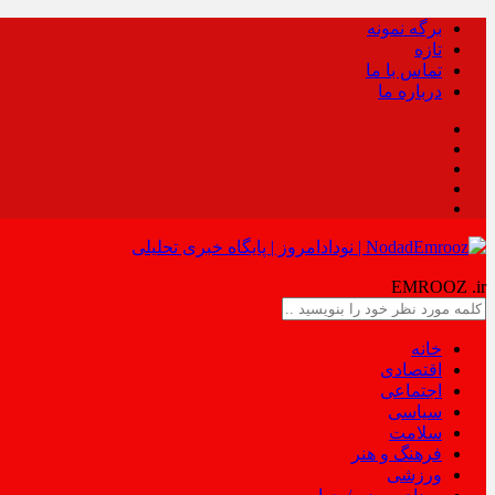
برگه نمونه
تازه
تماس با ما
درباره ما
NODAD
EMROOZ
.ir
خانه
اقتصادی
اجتماعی
سیاسی
سلامت
فرهنگ و هنر
ورزشی