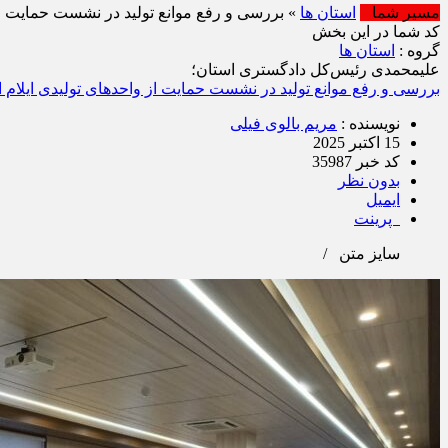
مسیر شما
استان ها
» بررسی و رفع موانع تولید در نشست حمایت از
کد شما در این بخش
گروه :
استان ها
علیمحمدی رئیس‌کل دادگستری استان؛
بررسی و رفع موانع تولید در نشست حمایت از واحدهای تولیدی ایلام ا
نویسنده :
مریم بالوی فیلی
15 اکتبر 2025
کد خبر 35987
بدون نظر
ایمیل
پرینت
سایز متن
/