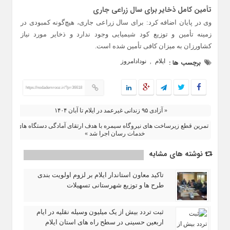
تأمین کامل ذخایر برای سال زراعی جاری
وی در پایان اضافه کرد: برای سال زراعی جاری، هیچ‌گونه کمبودی در
زمینه تأمین و توزیع کود شیمیایی وجود ندارد و ذخایر مورد نیاز
کشاورزان به میزان کافی تأمین شده است.
ایلام
نودادامروز
برچسب ها :
,
https://nodademrooz.ir/?p=36618
« آزادی ۹۵ زندانی غیرعمد در ایلام تا آبان ۱۴۰۴
تمرین قطع زیرساخت‌ های نیروگاه سیمره با هدف ارتقای آمادگی دستگاه‌ های
خدمات‌ رسان اجرا شد »
نوشته های مشابه
تاکید معاون استاندار ایلام بر لزوم اولویت‌ بندی
طرح‌ ها و توزیع شهرستانی تسهیلات
ثبت تردد بیش از یک میلیون وسیله نقلیه در ایام
اربعین حسینی در سطح راه‌ های استان ایلام