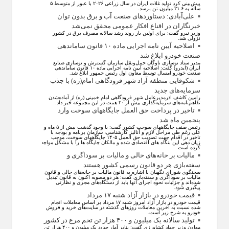
پیش‌بینی کرد تولید غلات ایران در سال زراعی ۲۰۲۶ با عبور از متوسط ۵
ساله به ۲۱.۶ میلیون تن برسد.
علی‌آبادی: دستاورد‌های صنعت آب و برق بدون توان
خبرنگاران در اقناع افکار عمومی محقق نمی‌شد
وزیر نیرو گفت: برای اولین بار روند رشد سالانه مصرف برق در کشور
نزولی شد.
اصلاحیه آیین نامه اجرایی ماده ۱۰ قانون ساماندهی
صنعت خودرو ابلاغ شد
مدیر ستاد نوسازی ناوگان حمل‌ونقل سازمان گسترش و نوسازی صنایع
ایران (ایدرو) گفت: اصلاحیه آیین نامه اجرایی ماده ۱۰ قانون ساماندهی
صنعت خودرو امسال توسط معاون اول رئیس جمهور ابلاغ شد.
شکوفایی منطقه آزاد شهر فرودگاهی امام(ره) با جذب
سرمایه‌های جدید
رامین کاشف اذرمدیرعامل شهر فرودگاهی امام خمینی (ره) از آماده‌شدن
تفاهم‌نامه‌های سرمایه‌گذاری بیش از ۲۰ همت در این مجموعه خبر داد.
تاخیر در پرداخت حق العمل جایگاههای سوخت وارد
پنجمین ماه شد
رئیس صنف جایگاههای سوخت کشور گفت: با وجود گذشت بیش از ۵ ماه و
علی رغم طی مراحل لازم و آنالیز کارشناسی، سازمان برنامه و بودجه با
تاخیر در اقدام جهت تصویب حق العمل ۱۴۰۵ جایگاههای سوخت، موجب
زیان دهی این بنگاه های اقتصادی شده و مالکان جایگاه ها را با مشکل مواجه
کرده است.
مالیات بر خانه‌های خالی و مالیات بر سوداگری و
سفته‌بازی هر دو قانون رسمی کشور هستند
سخنگوی شورای نگهبان با اشاره به قانون مالیات بر خانه‌های خالی و قانون
مالیات بر سوداگری و سفته‌بازی گفت: هر دو مصوبه اکنون به قانون تبدیل
شده‌اند و جزئیات نحوه اجرای آنها باید از دستگاه‌های مجری و نظارتی
پیگیری شود.
قیمت خودرو در بازار آزاد شنبه ۱۷ مرداد
قیمت خودرو در بازار آزاد امروز شنبه ۱۷ مرداد بر اساس معاملات انجام
شده نسبت به آخرین معاملات روز‌های گذشته در سایت‌های خرید و فروش
خودرو به شرح زیر است.
تولید سالانه یک میلیون و ۴۰۰ هزار تن تخم مرغ در کشور
معاون وزیر جهاد کشاورزی گفت: بنابر آمار حدود یک میلیون و ۴۰۰ هزار تن