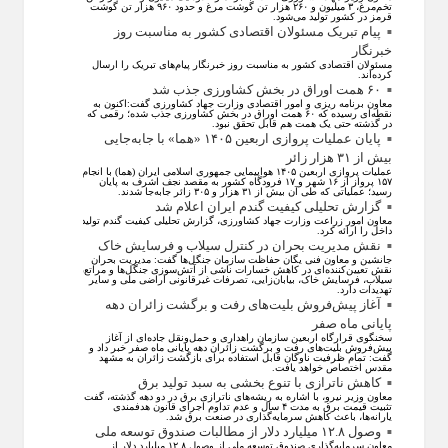
تخم‌مرغ، ۳ میلیون و ۲۶۰ هزار تن گوشت مرغ و حدود ۹۶۰ هزار تن گوشت
قرمز در کشور تولید می‌شود.
پیام تبریک مسئولان اقتصادی کشور به مناسبت روز
خبرنگار
مسئولان اقتصادی کشور به مناسبت روز خبرنگار پیام‌های تبریک را ارسال
کرده‌اند.
۶۰ همت اوراق در بخش کشاورزی جذب شد
معاون برنامه ریزی و امور اقتصادی وزارت جهاد کشاورزی گفت:اکنون به
نقطه‌ای رسیده که ۶۰ همت اوراق در بخش کشاورزی جذب شده؛ رقمی که
در گذشته حتی یک همت هم قابل تحقق نبود.
پایان عملیات پروازی اربعین ۱۴۰۵ «هما» با جابه‌جایی
بیش از ۳۱ هزار زائر
عملیات پروازی اربعین ۱۴۰۵ هواپیمایی جمهوری اسلامی ایران (هما) با انجام
۱۵۷ پرواز از ۱۶ شهر و ۱۷ فرودگاه کشور به مقصد نجف اشرف به پایان
رسید؛ عملیاتی که طی آن بیش از ۳۱ هزار و ۳۰۵ زائر جابه‌جا شدند.
گزارش تحلیلی کیفیت گندم ایران اعلام شد
معاون امور زراعت وزارت جهاد کشاورزی، گزارش تحلیلی کیفیت گندم تولید
داخل را ارائه کرد.
نقش مدیریت بحران در کنترل سیلاب و فرسایش خاک
جانشین و معاون فنی یگان حفاظت سازمان جنگل‌ها گفت: مدیریت بحران
نقش تعیین‌کننده‌ای در کاهش خسارات ناشی از آتش‌سوزی جنگل‌ها و مراتع،
سیلاب، فرسایش خاک، بیابان‌زایی، تصرفات غیرقانونی اراضی ملی و سایر
تهدیدات دارد.
آغاز پیش‌فروش بلیت‌های رفت و برگشت زائران دهه
پایانی ماه صفر
سخنگوی قرارگاه اربعین سازمان راهداری و حمل‌ونقل جاده‌ای از آغاز
پیش‌فروش بلیت‌های رفت و برگشت زائران دهه پایانی ماه صفر خبر داد و
گفت: تمام ظرفیت ناوگان قابل استفاده برای بازگشت زائران به مشهد
مقدس اختصاص خواهد یافت.
کاهش ناترازی با تنوع بخشی به سبد تولید برق
معاون وزیر نیرو، با اشاره به ریشه‌های ناترازی برق در دو دهه گذشته، گفت:
تثبیت قیمت برق به مدت ۴ سال و عدم تداوم اجرای قانون هدفمندی
یارانه‌ها، باعث کاهش سرمایه‌گذاری در صنعت برق شد.
وصول ۱۲.۸ میلیارد دلار از مطالبات صندوق توسعه ملی
معاون سرمایه‌گذاری صندوق توسعه ملی از وصول ۱۲.۸ میلیارد دلار از