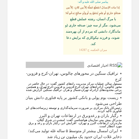
پيامبر صلى‏ الله‏ عليه ‏و‏ آله:
إذا ماتَ الإنسانُ انقَطَعَ عَمَلُهُ إلاّ مِن ثَلاثٍ: إلاّ مِن
صَدَقَةٍ جاريَةٍ أو عِلمٍ يُنتَفَعُ بِهِ أو وَلَدٍ صالِحٍ يَدعُو لَهُ؛
با مرگ انسان، رشته عملش قطع
مى‌شود، مگر از سه چيز: صدقه جارى (و
ماندگار)، دانشى كه مردم از آن بهره‏‌مند
شوند، و فرزند نيكوكارى كه برايش دعا
كند.
ميزان الحكمه، ح 14287
اخبار اقتصادی
ترافیک سنگین در محورهای چالوس، تهران-کرج و قزوین-
کرج
مسئول سالن عملیات مرکز مدیریت راه‌های کشور گفت: در حال حاضر در
محور چالوس، آزادراه‌های تهران-کرج-قزوین و قزوین-کرج-تهران و همچنین
برخی محدوده‌های آزادراه تهران-شمال و هراز، ترافیک سنگین گزارش شده
است.
زیست بوم پولی و بانکی کشور بر پایه فناوری دانش بنیان
طراحی می‌شود
رئیس‌کل بانک مرکزی بر ضرورت سرمایه‌گذاری و توسعه زیرساخت‌های این
فناوری تأکید کردند.
رگبار باران و رعدوبرق در ارتفاعات تهران و البرز
مدیرکل پیش بینی سازمان هواشناسی گفت: امشب در شرق گیلان،
مازندران، ارتفاعات البرز و تهران، افزایش ابر، رگبار باران و رعد و برق
مورد انتظار است.
ایران امسال بیشتر از متوسط ۵ ساله غله تولید می‌کند/
ذخایر غلات ایران حدود یک میلیون تن زیاد شد