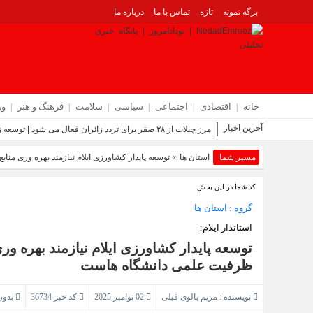
برگه نمونه
تازه
تماس با ما
درباره ما
خانه
اقتصادی
اجتماعی
سیاسی
سلامت
فرهنگ و هنر
و
آخرین اخبار
مرز چیلات از ۲۸ صفر برای تردد زائران فعال می‌ شود | توسعه زیرساخت‌ ها و اقتصاد اربعین در دستور کار دولت است | رونمایی از مهر رسمی گذرنامه مرز زمینی چیلات
مسیر شما
استان ها
» توسعه پایدار کشاورزی ایلام نیازمند بهره‌ وری م
کد شما در این بخش
گروه :
استان ها
استاندار ایلام:
توسعه پایدار کشاورزی ایلام نیازمند بهره‌ و
ظرفیت علمی دانشگاه‌ هاست
نویسنده :
مریم بالوی فیلی
02 نوامبر 2025
کد خبر 36734
بدون