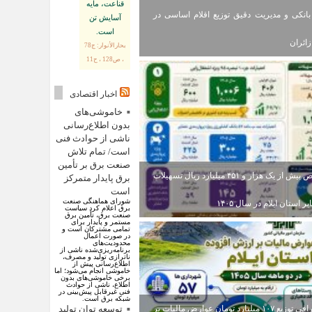
قناعت، مايه
انکی و مدیریت دقیق توزیع اقلام اساسی در
آسايش تن
است.
ائران
بحارالأنوار: ج78
، ص128 ، ح11
اخبار اقتصادی
خاموشی‌های
بدون اطلاع‌رسانی
ناشی از حوادث فنی
است/ تمام تلاش
صنعت برق بر تأمین
اختصاص بیش از یک هزار و ۴۵۱ میلیارد ریال تسهیلات
برق پایدار متمرکز
است
شورای هماهنگی صنعت
ر استان ایلام در سال ۱۴۰۵
برق اعلام کرد سیاست
صنعت برق، تأمین برق
مستمر و پایدار برای
تمامی مشترکان است و
در صورت اعمال
محدودیت‌های
برنامه‌ریزی‌شده ناشی از
ناترازی تولید و مصرف،
اطلاع‌رسانی پیش از
خاموشی انجام می‌شود؛ اما
برخی خاموشی‌های بدون
اطلاع، ناشی از حوادث
فنی غیرقابل پیش‌بینی در
شبکه برق است.
اینفوگرافی توزیع ۱۰۷ میلیارد تومان عوارض مالیات بر
توسعه توان تولید