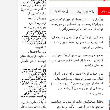
روز‌های گذشته در
سایت‌های خرید و فروش
خودرو به شرح زیر است.
آغاز صادرات مرغ
 اخبار
محبوب ترین
دیدگاهها
مازاد کشور از
روزهای آینده/
برگزاری نشست ستاد اربعین ایلام در مرز
زنجیره تامین
مهران؛ فرصت‌ های اقتصادی در مرزها و
هوشمند می شود
تهدیدهای جاده‌ ای در مسیر زائران
مدیر عامل اتحادیه
مرغداران گوشتی از
صادرات نخستین محموله
معرفی اداره کل آموزش فنی و حرفه‌ ای
های صادراتی مرغ طی
روزهای آینده به عراق د
استان ایلام به‌ عنوان دستگاه برتر خدمت‌
افغانستان خبر داد.
تقویت
رسانی در اربعین
زیرساخت‌ها و
تحقق خرید تضمینی بیش از ۲۴۵ هزار تن
حمایت از برنامه‌های
گندم در ایلام با افزایش ۱۷ درصدی نسبت
توسعه‌ای در مناطق
به سال گذشته
آزاد
دبیر شورایعالی مناطق
آزاد و ویژه اقتصادی نیز با
مرز چیلات از ۲۸ صفر برای تردد زائران
اعلام آمادگی برای
همکاری و پیگیری
فعال می‌ شود | توسعه زیرساخت‌ ها و
موضوعات مطرح‌شده، بر
ضرورت هماهنگی و تعامل
اقتصاد اربعین در دستور کار دولت است |
مستمر میان دستگاه‌های
اجرایی و دبیرخانه
رونمایی از مهر رسمی گذرنامه مرز
شورای‌عالی به منظور
تسهیل فرآیند‌ها و
زمینی چیلات
شتاب‌بخشی به اجرای
برنامه‌های توسعه‌ای تأکید
کرد.
تجلیل سخنگوی دولت از میزبانی شایسته
بانک ملی: مغایرت
مردم ایلام در اربعین | تأکید بر تداوم
باقیمانده حساب‌های