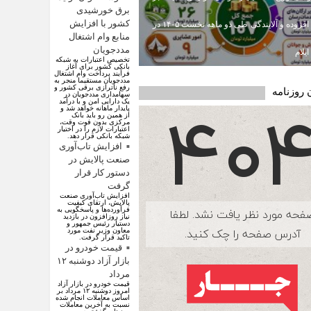
برق خورشیدی
کشور با افزایش
ارزش افزوده و آلایندگی طی دو ماهه نخست ۱۴۰۵ در
منابع وام اشتغال
مددجویان
یلام
تخصیص اعتبارات به شبکه
بانکی کشور برای آغاز
فرآیند پرداخت وام اشتغال
مددجویان مستقیما منجر به
رفع ناترازی برقی کشور و
 روزنامه
سهامداری مددجویان در
یک دارایی امن و با درآمد
پایدار ماهانه خواهد شد و
از همین رو باید بانک
مرکزی بدون فوت وقت،
اعتبارات لازم را در اختیار
شبکه بانکی قرار دهد.
افزایش تاب‌آوری
صنعت پالایش در
دستور کار قرار
گرفت
افزایش تاب‌آوری صنعت
پالایش، ارتقای کیفیت
فرآورده‌ها و پاسخگویی به
نیاز روزافزون در بازدید
دستیار رئیس جمهور و
معاون وزیر نفت مورد
تاکید قرار گرفت.
قیمت خودرو در
بازار آزاد دوشنبه ۱۲
مرداد
قیمت خودرو در بازار آزاد
امروز دوشنبه ۱۲ مرداد بر
اساس معاملات انجام شده
نسبت به آخرین معاملات