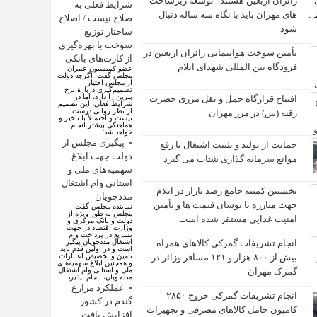
زائران اربعین هستند | توسعه زیرساخت
شرایط فعلی به
‌های مهران باید با نگاه سه‌ ساله دنبال
صلاح نیست / اصلاح
شود
ساختار توزیع
سوخت با بهره‌گیری
تأمین سوخت هواپیمایی زائران اربعین در
از کارت‌های بانکی
فرودگاه بین المللی شهدای ایلام
عضو کمیسیون عمران
مجلس گفت: اگرچه دولت
از مجلس اختیار
تصمیم‌گیری دربارهٔ نرخ
بنزین را دارد، اما در
افتتاح قرارگاه حمل‌ و نقل مرزی حضرت
شرایط فعلی، این تصمیم
از نظر روانی درست
رقیه (س) در مرز مهران
نیست و احتمالاً با تاخیر و
هماهنگی بیشتر انجام
خواهد شد؛
پیگیری مجلس از
حمایت از تولید و تثبیت اشتغال با رفع
دولت جهت ابلاغ
موانع سرمایه‌ گذاری شتاب می‌ گیرد
سهمیه‌های ملی و
استانی وام اشتغال
نخستین کمیته جامع رصد بازار در ایلام
مددجویان
جهت مبارزه با نوسان قیمت‌ ها و تأمین
نماینده مجلس گفت:
مجلس به طور ویژه از
امنیت غذایی مستقر شده است
دولت و بانک مرکزی و
وزارت اقتصاد در جهت
تسریع در پرداخت وام
اشتغال مددجویان پیگیر
انجام تشریفات گمرکی کالاهای همراه
است و در اولین قدم باید
تامین و تخصیص اعتبارات
بیش از ۸۰۰ هزار و ۱۲۱ مسافر وزائر در
و همچنین ابلاغ سهمیه‌های
ملی و استانی وام اشتغال
گمرک مهران
مددجویان، انجام بپذیرد.
عملکرد مزارع
انجام تشریفات گمرکی خروج ۲۸۵۰
گندم در کشور
کامیون حامل کالاهای مصرفی و تجهیزات
افزایش یافت