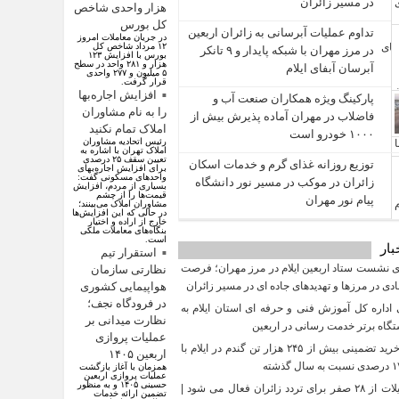
در مسیر زائران
هزار واحدی شاخص
کل بورس
تداوم عملیات آبرسانی به زائران اربعین
در جریان معاملات امروز
۱۲ مرداد شاخص کل
در مرز مهران با شبکه پایدار و ۹ تانکر
بورس با افزایش ۱۲۳
هزار و ۲۸۱ واحد در سطح
آبرسان آبفای ایلام
۵ میلیون و ۲۷۷ واحدی
قرار گرفت.
افزایش اجاره‌بها
پارکینگ ویژه همکاران صنعت آب و
را به نام مشاوران
فاضلاب در مهران آماده پذیرش بیش از
املاک تمام نکنید
۱۰۰۰ خودرو است
رئیس اتحادیه مشاوران
املاک تهران با اشاره به
تعیین سقف ۲۵ درصدی
توزیع روزانه غذای گرم و خدمات اسکان
برای افزایش اجاره‌بهای
واحد‌های مسکونی گفت:
زائران در موکب در مسیر نور دانشگاه
بسیاری از مردم، افزایش
قیمت‌ها را از چشم
پیام نور مهران
مشاوران املاک می‌بینند؛
در حالی که این افزایش‌ها
خارج از اراده و اختیار
بنگاه‌های معاملات ملکی
است.
بار
استقرار تیم
 نشست ستاد اربعین ایلام در مرز مهران؛ فرصت‌
نظارتی سازمان
دی در مرزها و تهدیدهای جاده‌ ای در مسیر زائران
هواپیمایی کشوری
در فرودگاه نجف؛
داره کل آموزش فنی و حرفه‌ ای استان ایلام به‌
نظارت میدانی بر
گاه برتر خدمت‌ رسانی در اربعین
عملیات پروازی
تحقق خرید تضمینی بیش از ۲۴۵ هزار تن گندم در ایلام با
اربعین ۱۴۰۵
همزمان با آغاز بازگشت
عملیات پروازی اربعین
حسینی ۱۴۰۵ و به منظور
مرز چیلات از ۲۸ صفر برای تردد زائران فعال می‌ شود |
تضمین ارائه خدمات