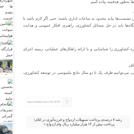
 به‌طور هدفمند پیاده کنیم.
 نشست‌ها نباید محدود به ساعات اداری باشند؛ حتی اگر لازم باشد تا
اه‌ها باید در حل مسائل کشاورزی، راهبری افکار عمومی و هدایت
کشاورزی را شناسایی و با ارائه راهکارهای عملیاتی، زمینه اجرای
اف
 می‌توانیم ظرف یک تا دو سال نتایج ملموسی در توسعه کشاورزی،
https://nodademrooz.ir/?p=36734
رشد ۷ درصدی پرداخت تسهیلات ازدواج و فرزندآوری در ایلام |
پرداخت بیش از ۱۴ هزار میلیارد ریال وام ازدواج »