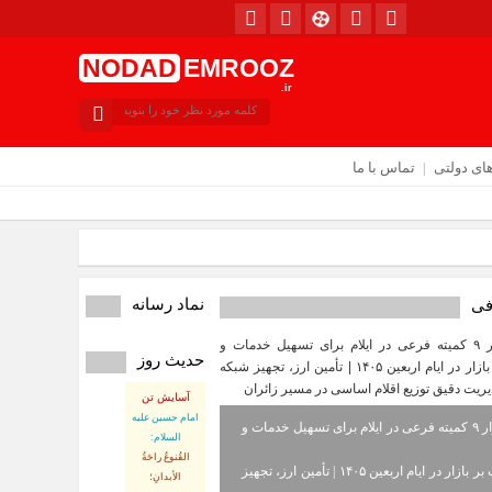
NODAD
EMROOZ
.ir
ای دولتی
تماس با ما
امروز : دوشنبه / ۱۲ مرداد / ۱۴۰۵
نماد رسانه
فی
حدیث روز
آسایش تن
امام حسین علیه
استقرار ۹ کمیته فرعی در ایلام برای تسهیل خدمات و
السلام:
القُنوعُ راحَةُ
نظارت بر بازار در ایام اربعین ۱۴۰۵ | تأمین ارز، تجهیز
الأبدانِ؛