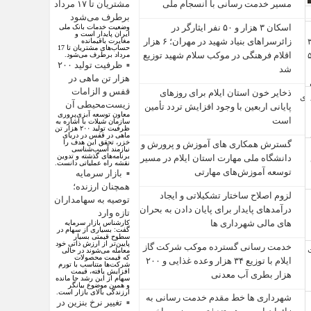
مسیر خدمت‌ رسانی با انسجام ملی
مشتریان تا ۱۷ مرداد
برطرف می‌شود
اسکان ۳ هزار و ۵۰ نفر ایثارگر در
وضعیت خدمات بانک ملی
ایران پایدار است و
زائرسراهای بنیاد شهید در مهران؛ ۶ هزار
مغایرت‌ باقیمانده
حساب‌های مشتریان تا 17
اقلام فرهنگی در موکب سلام شهید توزیع
مرداد برطرف می‌شود.
ظرفیت تولید ۲۰۰
شد
هزار تن ماهی در
قفس و الزامات
ذخایر خون استان ایلام برای روزهای
زیست‌محیطی آن
پایانی اربعین با وجود افزایش تردد تأمین
معاون توسعه آبزی‌پروری
است
سازمان شیلات با اشاره به
ظرفیت تولید ۲۰۰ هزار تن
ماهی در قفس در دریای
خزر، تحقق این هدف را
گسترش همکاری‌ های آموزش و پرورش و
نیازمند آسیب‌شناسی
برنامه‌های گذشته و تدوین
دانشگاه ملی مهارت استان ایلام در مسیر
نقشه راه عملیاتی دانست.
توسعه آموزش‌های مهارتی
بازار سرمایه
همچنان ارزنده؛
لزوم اصلاح ساختار تشکیلاتی و ایجاد
توصیه به سهامداران
درآمدهای پایدار برای پایان دادن به بحران‌
تازه وارد
های مالی شهرداری‌ ها
کارشناس بازار سرمایه
گفت: بسیاری از سهام در
سطوح قیمتی بسیار
پایین‌تر از ارزش ذاتی خود
خدمت رسانی گسترده موکب شرکت گاز
معامله می‌شوند در حالی
که قیمت محصولات
ایلام با توزیع ۳۴ هزار وعده غذایی و ۲۰۰
شرکت‌ها متناسب با تورم
افزایش یافته، قیمت
هزار بطری آب معدنی
سهام از این رشد جا مانده
و همین موضوع بیانگر
ارزندگی بالای بازار است.
شهرداری‌ ها خط مقدم خدمت ‌رسانی به
تغییر نرخ بنزین در