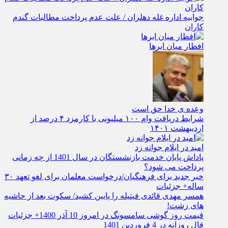
جوابیه اداره غله دهلران / علت عدم پرداخت مطالبات گندم
کاران
افطار میان ابرها
وعده ی خدا حق است
شرایط دریافت وام ۱۰۰ میلیونی با کارمزد ۴ درصد از
اردیبهشت ۱۴۰۱
امید در ایلام جوانه زد
پاداش پایان خدمت بازنشستگان در سال 1401 از چه زمانی
پرداخت می شود؟
خبر جدید برای فرهنگیان/درخواست معلمان برای لغو تعهد ۳۰
ساله+ جزئیات
همسر مهدی قائدی فیتیله را پایین کشید/ سکوت بعد از حاشیه
های زشت!
قیمت روز گوشی سامسونگ در امروز 10 آذر 1400+ جزئیات
فال روزانه در 4 فروردین 1401