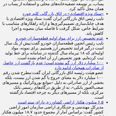
پساب، بر توسعه تصفیه‌خانه‌های محلی و استفاده از پساب در
همان محل تأکید کرد.
«ستاد ویژه اقتصادی» در اتاق بازرگانی کلید خورد
نایب رئیس اتاق بازرگانی ایران گفت: ستاد ویژه اقتصادی با
هدف چابک‌سازی تصمیم‌گیری‌ها و ارائه راهکار‌های متناسب با
شرایط خاص، شکل گرفت تا فاصله میان مصوبه و اجرا
کاهش یابد.
عدم تخصیص ارز برای مواد اولیه قطعه‌سازان خودرو
نایب رئیس انجمن قطعه‌سازان خودرو گفت:بیش از یک سال
است درگیر فرآیند تخصیص ارز هستیم. برای نمونه، مواد
اولیه‌ای که ۱۸ تیرماه سال گذشته در سامانه برای خط تولید
ثبت کرده‌ایم، هنوز تخصیص ارز آن انجام نشده است.
۱۰۰ میلیارد دلار ارز گم نشده است/ عدم بازگشت ارز حاصل
از صادرات همچنان ادامه دارد
عضو هیئت رئیسه اتاق بازرگانی ایران گفت:مطرح شدن رقم
۱۰۰ میلیارد دلار به معنای خروج یا گم شدن ارز نیست، بلکه
بخشی از ارز صادراتی به دلیل «موانع بوروکراتیک و مسیر‌های
صعب‌العبور بانکی»، نه از طریق درگاه‌های رسمی بانک
مرکزی، بلکه از مسیر‌های دیگر به چرخه اقتصاد بازگشته
است.
۶.۵ میلیون هکتار اراضی کشاورزی دارای سند است
مدیرکل مهندسی و حدنگاری اراضی سازمان امور اراضی
کشور گفت: براساس آمار از مجموع حدود ۱۸.۷ میلیون هکتار