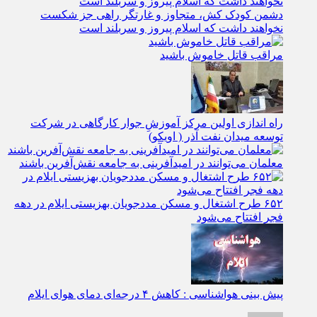
دشمن کودک کش، متجاوز و غارتگر راهی جز شکست
نخواهند داشت که اسلام پیروز و سربلند است
مراقب قاتل خاموش باشید
راه اندازی اولین مرکز آموزشِ جوار کارگاهی در شرکت
توسعه میدان نفت آذر ( اویکو)
معلمان می‌توانند در امیدآفرینی به جامعه نقش‌آفرین باشند
۶۵۲ طرح اشتغال و مسکن مددجویان بهزیستی ایلام در دهه
فجر افتتاح می‌شود
پیش بینی هواشناسی : کاهش ۴ درجه‌ای دمای هوای ایلام