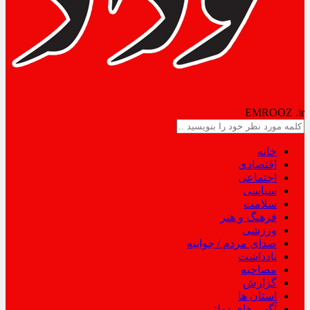
NODAD
EMROOZ
.ir
خانه
اقتصادی
اجتماعی
سیاسی
سلامت
فرهنگ و هنر
ورزشی
صدای مردم / جوابیه
یادداشت
مصاحبه
گزارش
استان ها
آگهی های دولتی