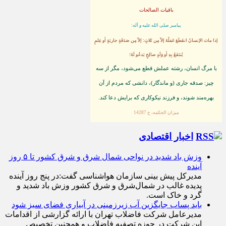
باقیات الصالحات
پيامبر صلى‏ الله‏ عليه ‏و‏ آله:
إذا ماتَ الإنسانُ انقَطَعَ عَمَلُهُ إلاّ مِن ثَلاثٍ: إلاّ مِن صَدَقَةٍ جاريَةٍ أو عِلمٍ
يُنتَفَعُ بِهِ أو وَلَدٍ صالِحٍ يَدعُو لَهُ؛
با مرگ انسان، رشته عملش قطع مى‌شود، مگر از سه
چيز: صدقه جارى (و ماندگار)، دانشى كه مردم از آن
بهره‏‌مند شوند، و فرزند نيكوكارى كه برايش دعا كند.
ميزان الحكمه، ح 14287
اخبار اقتصادی
وزش باد شدید در نواحی شمال شرق و شرق کشور تا ۵ روز
آینده
مدیرکل پیش بینی سازمان هواشناسی گفت:در پنج روز آینده
پدیده غالب در شمال‌شرق و شرق کشور وزش باد شدید و
گرد و خاک است.
باید پساب جایگزین آب‌ زیرزمینی در آبیاری فضای سبز شود
مدیرعامل شرکت فاضلاب تهران با ارائه گزارشی از اقدامات
این شرکت در حوزه تصفیه فاضلاب و همچنین تخصیص