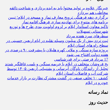
خبرنگار علاوه بر تولید محتوا باید به ایده‌ پردازی و شناخت ذائقه
مخاطب هم بپردازد
برگزاری دهه فرهنگی ترویج معارف نماز و مسجد در ایلام؛ تبیین
برنامه‌ های متنوع برای نهادینه‌ سازی فرهنگ اقامه نماز
تاکید معاون استاندار ایلام بر لزوم اولویت‌ بندی طرح‌ ها و توزیع
شهرستانی تسهیلات
سطرهای سرد هفده مرداد
ثبت تردد بیش از یک میلیون وسیله نقلیه در ایام اربعین حسینی در
سطح راه‌ های استان ایلام
پروژه سازه سنگی و ملاتی کهره هلیلان با پیشرفت ۹۰ درصدی در
هفته دولت افتتاح می شود
17 مرداد فرصتی برای قدرشناسی
یخ‌ فروشان متخلف در ایلام با جریمه سنگین و پلمب غافلگیر شدند
تجلیل از رانندگان ناوگان آبرسانی و پشتیبانی اربعین ۱۴۰۵ توسط
شرکت آب و فاضلاب استان ایلام
کشف ۱۰ تخلف صنفی در گشت مشترک نظارت بر بازار خدمات
خودرو در ایلام
نماد رسانه
حدیث روز