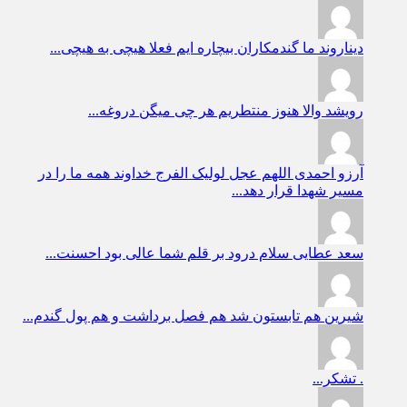
دیناروند
ما گندمکاران بیچاره ایم فعلا هیچی به هیچی...
رویشد
والا هنوز منتطریم هر چی میگن دروغه...
آرزو احمدی
اللهم عجل لولیک الفرج خداوند همه ما را در
مسیر شهدا قرار دهد...
سعد عطایی
سلام درود بر قلم شما عالی بود احسنت...
شیرین
هم تابستون شد هم فصل برداشت و هم پول گندم...
.
تشکر...