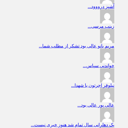
آشپز
درووود...
زینب
مرسی...
مریم بانو
عالی بود تشکر از مطلب شما...
خواندنی
سپاس...
نیلوفر
اجرتون با شهدا...
عالی پور
عالی بود...
یک دهلرانی
سال تمام شد هنوز خبری نیست...