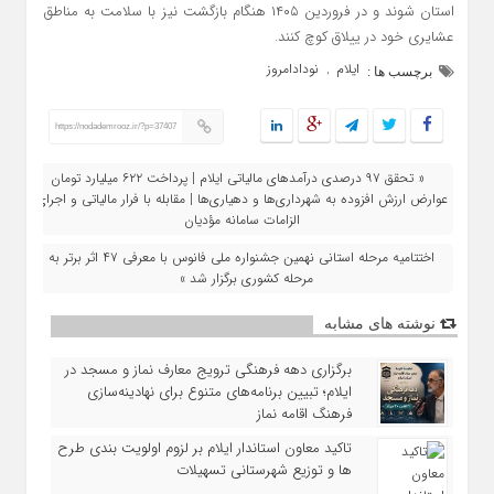
استان شوند و در فروردین ۱۴۰۵ هنگام بازگشت نیز با سلامت به مناطق
عشایری خود در ییلاق کوچ کنند.
ایلام
نودادامروز
,
برچسب ها :
https://nodademrooz.ir/?p=37407
« تحقق ۹۷ درصدی درآمدهای مالیاتی ایلام | پرداخت ۶۲۲ میلیارد تومان
عوارض ارزش افزوده به شهرداری‌ها و دهیاری‌ها | مقابله با فرار مالیاتی و اجرای
الزامات سامانه مؤدیان
اختتامیه مرحله استانی نهمین جشنواره ملی فانوس با معرفی ۴۷ اثر برتر به
مرحله کشوری برگزار شد »
نوشته های مشابه
برگزاری دهه فرهنگی ترویج معارف نماز و مسجد در
ایلام؛ تبیین برنامه‌های متنوع برای نهادینه‌سازی
فرهنگ اقامه نماز
تاکید معاون استاندار ایلام بر لزوم اولویت‌ بندی طرح‌
ها و توزیع شهرستانی تسهیلات