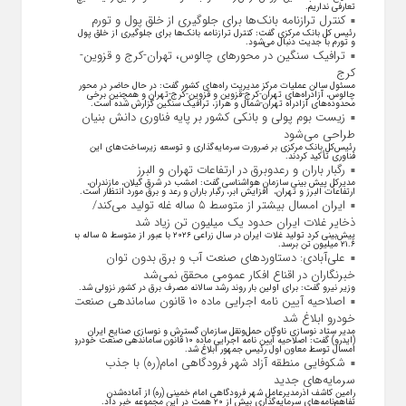
تعارفی نداریم.
کنترل ترازنامه بانک‌ها برای جلوگیری از خلق پول و تورم
رئیس کل بانک مرکزی گفت: کنترل ترازنامه بانک‌ها برای جلوگیری از خلق پول
و تورم با جدیت دنبال می‌شود.
ترافیک سنگین در محورهای چالوس، تهران-کرج و قزوین-
کرج
مسئول سالن عملیات مرکز مدیریت راه‌های کشور گفت: در حال حاضر در محور
چالوس، آزادراه‌های تهران-کرج-قزوین و قزوین-کرج-تهران و همچنین برخی
محدوده‌های آزادراه تهران-شمال و هراز، ترافیک سنگین گزارش شده است.
زیست بوم پولی و بانکی کشور بر پایه فناوری دانش بنیان
طراحی می‌شود
رئیس‌کل بانک مرکزی بر ضرورت سرمایه‌گذاری و توسعه زیرساخت‌های این
فناوری تأکید کردند.
رگبار باران و رعدوبرق در ارتفاعات تهران و البرز
مدیرکل پیش بینی سازمان هواشناسی گفت: امشب در شرق گیلان، مازندران،
ارتفاعات البرز و تهران، افزایش ابر، رگبار باران و رعد و برق مورد انتظار است.
ایران امسال بیشتر از متوسط ۵ ساله غله تولید می‌کند/
ذخایر غلات ایران حدود یک میلیون تن زیاد شد
پیش‌بینی کرد تولید غلات ایران در سال زراعی ۲۰۲۶ با عبور از متوسط ۵ ساله به
۲۱.۶ میلیون تن برسد.
علی‌آبادی: دستاورد‌های صنعت آب و برق بدون توان
خبرنگاران در اقناع افکار عمومی محقق نمی‌شد
وزیر نیرو گفت: برای اولین بار روند رشد سالانه مصرف برق در کشور نزولی شد.
اصلاحیه آیین نامه اجرایی ماده ۱۰ قانون ساماندهی صنعت
خودرو ابلاغ شد
مدیر ستاد نوسازی ناوگان حمل‌ونقل سازمان گسترش و نوسازی صنایع ایران
(ایدرو) گفت: اصلاحیه آیین نامه اجرایی ماده ۱۰ قانون ساماندهی صنعت خودرو
امسال توسط معاون اول رئیس جمهور ابلاغ شد.
شکوفایی منطقه آزاد شهر فرودگاهی امام(ره) با جذب
سرمایه‌های جدید
رامین کاشف اذرمدیرعامل شهر فرودگاهی امام خمینی (ره) از آماده‌شدن
تفاهم‌نامه‌های سرمایه‌گذاری بیش از ۲۰ همت در این مجموعه خبر داد.