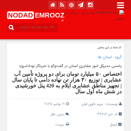
NODAD
EMROOZ
.ir
کد شما در این بخش
گروه :
استان ها
یاسمی مدیرکل امور عشایری استان در گفت‌وگو با خبرنگار نودادامروز؛
اختصاص ۵۰ میلیارد تومان برای دو پروژه تأمین آب
عشایری | توزیع ۳۰ هزار تن نهاده دامی تا پایان سال
| تجهیز مناطق عشایری ایلام به 420 پنل خورشیدی
در شش ماه اول سال
نویسنده :
مریم بالوی فیلی
19 نوامبر 2025
کد خبر 37407
بدون نظر
ایمیل
پرینت