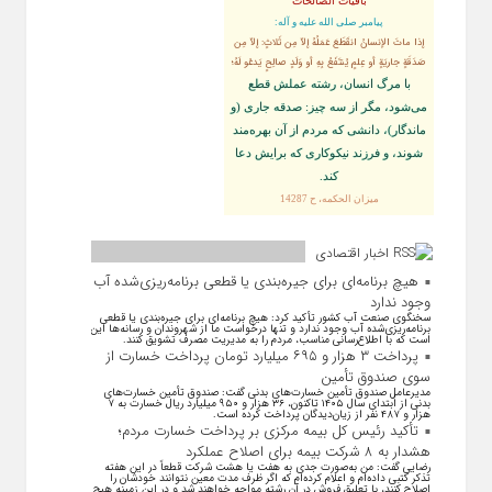
باقیات الصالحات
پيامبر صلى‏ الله‏ عليه ‏و‏ آله:
إذا ماتَ الإنسانُ انقَطَعَ عَمَلُهُ إلاّ مِن ثَلاثٍ: إلاّ مِن
صَدَقَةٍ جاريَةٍ أو عِلمٍ يُنتَفَعُ بِهِ أو وَلَدٍ صالِحٍ يَدعُو لَهُ؛
با مرگ انسان، رشته عملش قطع
مى‌شود، مگر از سه چيز: صدقه جارى (و
ماندگار)، دانشى كه مردم از آن بهره‏‌مند
شوند، و فرزند نيكوكارى كه برايش دعا
كند.
ميزان الحكمه، ح 14287
اخبار اقتصادی
هیچ برنامه‌ای برای جیره‌بندی یا قطعی برنامه‌ریزی‌شده آب
وجود ندارد
سخنگوی صنعت آب کشور تأکید کرد: هیچ برنامه‌ای برای جیره‌بندی یا قطعی
برنامه‌ریزی‌شده آب وجود ندارد و تنها درخواست ما از شهروندان و رسانه‌ها این
است که با اطلاع‌رسانی مناسب، مردم را به مدیریت مصرف تشویق کنند.
پرداخت ۳ هزار و ۶۹۵ میلیارد تومان پرداخت خسارت از
سوی صندوق تأمین
مدیرعامل صندوق تأمین خسارت‌های بدنی گفت: صندوق تأمین خسارت‌های
بدنی از ابتدای سال ۱۴۰۵ تاکنون، ۳۶ هزار و ۹۵۰ میلیارد ریال خسارت به ۷
هزار و ۴۸۷ نفر از زیان‌دیدگان پرداخت کرده است.
تأکید رئیس کل بیمه مرکزی بر پرداخت خسارت مردم؛
هشدار به ۸ شرکت‌ بیمه برای اصلاح عملکرد
رضایی گفت: من به‌صورت جدی به هفت یا هشت شرکت قطعاً در این هفته
تذکر کتبی داده‌ام و اعلام کرده‌ام که اگر ظرف مدت معین نتوانند خودشان را
اصلاح کنند، با تعلیق فروش در آن رشته مواجه خواهند شد و در این زمینه هیچ