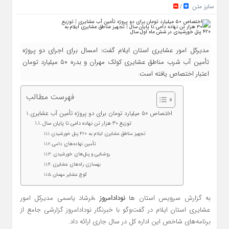
سایز متن
/
مدیرکل امور عشایری استان ایلام گفت: امسال برای اجرای دو پروژه
تأمین آب شرب مناطق عشایری کولک مهران و بدره ۵۰ میلیارد تومان
اعتبار اختصاص یافته است.
فهرست مطالب
اختصاص ۵۰ میلیارد تومان برای دو پروژه تأمین آب عشایری
توزیع ۳۰ هزار تن نهاده دامی تا پایان سال
تجهیز مناطق عشایری ایلام به 420 پنل خورشیدی
تأمین نهاده‌های دامی
روشنایی و پنل‌های خورشیدی
بهسازی راه‌های عشایری
کوچ عشایر مهمان
به گزارش سرویس استان ها
نودادامروز
،فرشاد یاسمی مدیرکل امور
عشایری استان ایلام در گفت‌وگو با خبرنگار نودادامروز گزارشی جامع از
برنامه‌های شاخص این اداره کل در سال جاری ارائه داد.