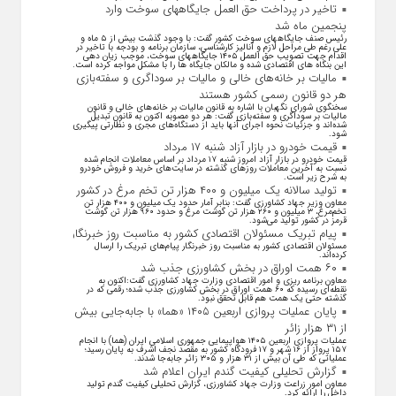
تاخیر در پرداخت حق العمل جایگاههای سوخت وارد
پنجمین ماه شد
رئیس صنف جایگاههای سوخت کشور گفت: با وجود گذشت بیش از ۵ ماه و
علی رغم طی مراحل لازم و آنالیز کارشناسی، سازمان برنامه و بودجه با تاخیر در
اقدام جهت تصویب حق العمل ۱۴۰۵ جایگاههای سوخت، موجب زیان دهی
این بنگاه های اقتصادی شده و مالکان جایگاه ها را با مشکل مواجه کرده است.
مالیات بر خانه‌های خالی و مالیات بر سوداگری و سفته‌بازی
هر دو قانون رسمی کشور هستند
سخنگوی شورای نگهبان با اشاره به قانون مالیات بر خانه‌های خالی و قانون
مالیات بر سوداگری و سفته‌بازی گفت: هر دو مصوبه اکنون به قانون تبدیل
شده‌اند و جزئیات نحوه اجرای آنها باید از دستگاه‌های مجری و نظارتی پیگیری
شود.
قیمت خودرو در بازار آزاد شنبه ۱۷ مرداد
قیمت خودرو در بازار آزاد امروز شنبه ۱۷ مرداد بر اساس معاملات انجام شده
نسبت به آخرین معاملات روز‌های گذشته در سایت‌های خرید و فروش خودرو
به شرح زیر است.
تولید سالانه یک میلیون و ۴۰۰ هزار تن تخم مرغ در کشور
معاون وزیر جهاد کشاورزی گفت: بنابر آمار حدود یک میلیون و ۴۰۰ هزار تن
تخم‌مرغ، ۳ میلیون و ۲۶۰ هزار تن گوشت مرغ و حدود ۹۶۰ هزار تن گوشت
قرمز در کشور تولید می‌شود.
پیام تبریک مسئولان اقتصادی کشور به مناسبت روز خبرنگار
مسئولان اقتصادی کشور به مناسبت روز خبرنگار پیام‌های تبریک را ارسال
کرده‌اند.
۶۰ همت اوراق در بخش کشاورزی جذب شد
معاون برنامه ریزی و امور اقتصادی وزارت جهاد کشاورزی گفت:اکنون به
نقطه‌ای رسیده که ۶۰ همت اوراق در بخش کشاورزی جذب شده؛ رقمی که در
گذشته حتی یک همت هم قابل تحقق نبود.
پایان عملیات پروازی اربعین ۱۴۰۵ «هما» با جابه‌جایی بیش
از ۳۱ هزار زائر
عملیات پروازی اربعین ۱۴۰۵ هواپیمایی جمهوری اسلامی ایران (هما) با انجام
۱۵۷ پرواز از ۱۶ شهر و ۱۷ فرودگاه کشور به مقصد نجف اشرف به پایان رسید؛
عملیاتی که طی آن بیش از ۳۱ هزار و ۳۰۵ زائر جابه‌جا شدند.
گزارش تحلیلی کیفیت گندم ایران اعلام شد
معاون امور زراعت وزارت جهاد کشاورزی، گزارش تحلیلی کیفیت گندم تولید
داخل را ارائه کرد.