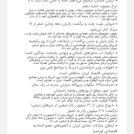
برخی مالکان ترجیح می‌دهند خانه را خالی نگه دارند تا با
نرخ مصوب اجاره دهند
نایب‌رئیس اتحادیه مشاوران املاک تهران با اشاره به افزایش تقاضا در بازار
اجاره در فصل تابستان گفت: دولت باید در زمان اوج تقاضا، واحد‌های مسکونی
در اختیار خود را به بازار عرضه کند تا بتواند نقش تنظیم‌گری خود را در بازار
اجاره ایفا کند.
فروش بلیت رفت و برگشت زائران دهه پایانی صفر از ۱۷
مرداد آغاز می‌شود
معاون حمل‌ونقل سازمان راهداری وحمل‌و‌نقل جاده‌ای از آغاز فروش بلیت رفت و
برگشت زائران دهه پایانی ماه صفر از ۱۷ مرداد ماه خبر داد.
رگبار بارش و بارش پراکنده در ارتفاعات البرز تا روز یکشنبه
مدیرکل پیش بینی سازمان هواشناسی از رگبار پراکنده باران در شرق استان
تهران، مازندران و ارتفاعات البرز مرکزی خبر داد.
ترافیک در محورهای شمالی و ورودی پایتخت سنگین است
مسئول سالن عملیات مرکز مدیریت راه‌های کشور، از ترافیک سنگین در برخی
محورهای مواصلاتی کشور خبر داد و گفت: در حال حاضر تردد در محورهای
شمالی و برخی مسیرهای منتهی به تهران با ترافیک سنگین همراه است.
اظهارات وزیر خزانه‌داری آمریکا با مواضع قبلی وی
درخصوص اقتصاد ایران متناقض است
رئیس‌کل بانک مرکزی گفت: اظهارات وزیر خانه داری آمریکا با برخی مواضع
قبلی درباره قریب‌الوقوع بودن فروپاشی اقتصاد ایران در تعارض است.
احداث۲۴۵۰ مگاوات نیروگاه حرارتی جدید در یک سال
اخیر؛ عبور موفق از روز‌های پرفشار تابستان
در حالی که شبکه برق کشور همچنان با شرایط دمایی کم‌سابقه و تقاضای
حداکثری مواجه است، معاون برق و انرژی وزارت نیرو از افزایش ۲۴۵۰
مگاوات ظرفیت جدید حرارتی به مدار تولید خبر داد.
خروج بیش از ۳.۱ میلیون زائر اربعین از مرزهای زمینی/
بازگشت ۲.۷ میلیون زائر به کشور
رئیس مرکز مدیریت راه‌های کشور از خروج بیش از ۳ میلیون و ۱۰۲ هزار زائر
اربعین از مرزهای شش‌گانه زمینی و بازگشت حدود ۲ میلیون و ۷۶۵ هزار زائر
به کشور تا ساعت ۲۴ روز بیست‌ویکم طرح اربعین خبر داد
ارتقای مبادلات تجاری ایران با کشور‌های عضو اتحادیه
اقتصادی اوراسیا