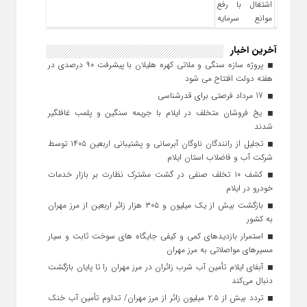
آخرین اخبار
پروژه سازه سنگی و ملاتی کهره هلیلان با پیشرفت ۹۰ درصدی در
هفته دولت افتتاح می شود
17 مرداد فرصتی برای قدرشناسی
یخ‌ فروشان متخلف در ایلام با جریمه سنگین و پلمب غافلگیر
شدند
تجلیل از رانندگان ناوگان آبرسانی و پشتیبانی اربعین ۱۴۰۵ توسط
شرکت آب و فاضلاب استان ایلام
کشف ۱۰ تخلف صنفی در گشت مشترک نظارت بر بازار خدمات
خودرو در ایلام
بازگشت بیش از یک میلیون و ۳۰۵ هزار زائر اربعین از مرز مهران
به کشور
استمرار بازدیدهای کمی و کیفی جایگاه‌ های سوخت ثابت و سیار
مسیرهای مواصلاتی به مرز مهران
آبفای ایلام تأمین آب شرب زائران در مرز مهران را تا پایان بازگشت
دنبال می‌کند
تردد بیش از ۲.۵ میلیون زائر از مرز مهران/ تداوم تأمین آب خنک