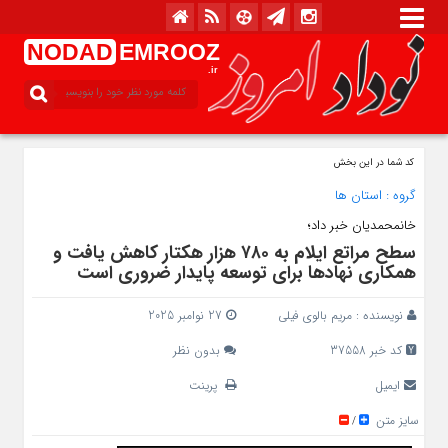
NODAD
EMROOZ
.ir
کد شما در این بخش
گروه :
استان ها
خانمحمدیان خبر داد؛
سطح مراتع ایلام به ۷۸۰ هزار هکتار کاهش یافت و
همکاری نهادها برای توسعه پایدار ضروری است
نویسنده :
مریم بالوی فیلی
27 نوامبر 2025
کد خبر 37558
بدون نظر
ایمیل
پرینت
سایز متن
/