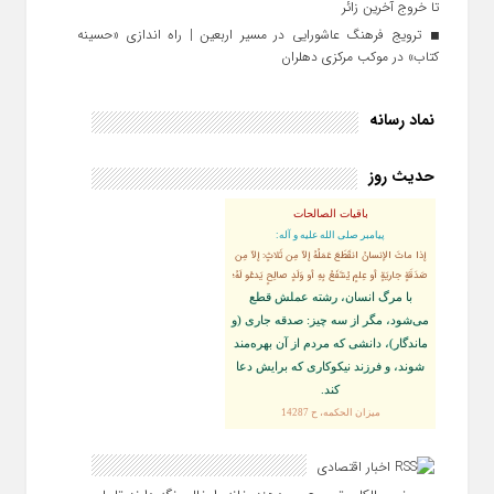
تا خروج آخرین زائر
ترویج فرهنگ عاشورایی در مسیر اربعین | راه‌ اندازی «حسینه
کتاب» در موکب مرکزی دهلران
نماد رسانه
حدیث روز
باقیات الصالحات
پيامبر صلى‏ الله‏ عليه ‏و‏ آله:
إذا ماتَ الإنسانُ انقَطَعَ عَمَلُهُ إلاّ مِن ثَلاثٍ: إلاّ مِن
صَدَقَةٍ جاريَةٍ أو عِلمٍ يُنتَفَعُ بِهِ أو وَلَدٍ صالِحٍ يَدعُو لَهُ؛
با مرگ انسان، رشته عملش قطع
مى‌شود، مگر از سه چيز: صدقه جارى (و
ماندگار)، دانشى كه مردم از آن بهره‏‌مند
شوند، و فرزند نيكوكارى كه برايش دعا
كند.
ميزان الحكمه، ح 14287
اخبار اقتصادی