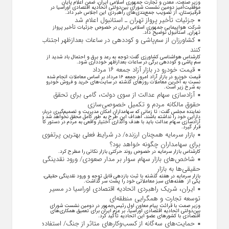
وزیر صنعت، معدن و تجارت جمهوری اسلامی ایران، ضمن اعلام پایان
موفقیت‌آمیز دومین نشست شورای بین‌دولتی اتحادیه اقتصادی اوراسیا در
قرقیزستان، از تصویب جمع‌بندی‌های راهبردی این اجلاس خبر داد.
جزئیات تأخیر پرواز تهران ـ استانبول اعلام شد
شرکت هواپیمایی جمهوری اسلامی ایران در خصوص جزئیات تأخیر پرواز
تهران_ استانبول توضیح داد.
کشاورزان از سم‌پاشی و کوددهی در ساعات بعدازظهر اجتناب
کنند
کارشناس هواشناسی کشاورزی گفت:توجه به رعد و برق و احتمال باد شدید از
سم پاشی و کوددهی برگی در ساعات بعدازظهر خودداری شود.
قیمت خودرو در بازار آزاد جمعه ۱۶ مرداد
قیمت خودرو در بازار آزاد امروز جمعه ۱۶ مرداد بر اساس معاملات انجام شده
نسبت به آخرین معاملات روز‌های گذشته در سایت‌های خرید و فروش خودرو
به شرح زیر است.
آزادسازی سهام عدالت از سوی دولت، گامی برای تحقق
حقوق مالکانه مردم و تکمیل خصوصی‌سازی
نماینده مجلس گفت: تا زمانی که سهامداران امکان مدیریت و تصمیم‌گیری درباره
دارایی خود را نداشته باشند، اهداف این طرح به طور کامل محقق نخواهد شد و
آزادسازی سهام عدالت باید با هدف واگذاری اختیار واقعی به مردم در دستور کار
قرار گیرد.
بازار سرمایه همچنان ارزنده/ در شرایط فعلی بهترین پرتفوی
برای سهامداران چگونه خواهد بود؟
کارشناس بازار سرمایه در خصوص روند حرکتی بازار نکاتی را مطرح کرد.
شاخص‌های بازار سهام سوار بر مدار صعودی/ ورود نقدینگی
حقیقی‌ها به بازار
بازار سرمایه در هفته گذشته با ثبت بازدهی قابل توجه و ورود نقدینگی حقیقی،
یکی از هفته‌های سبز معاملاتی خود را پشت سر گذاشت.
ایران، شریک راهبردی اتحادیه اقتصادی اوراسیا در مسیر
توسعه تجارت و همگرایی منطقه‌ای
وزیر صمت با قرائت پیام معاون اول رئیس‌جمهور در دومین نشست شورای
بین‌دولتی اتحادیه اقتصادی اوراسیا، بر عزم ایران برای تعمیق همکاری‌های
اقتصادی با کشورهای عضو این اتحادیه تأکید کرد.
حمایت‌های سه‌گانه از کسب‌وکارهای متاثر از جنگ/ استفاده