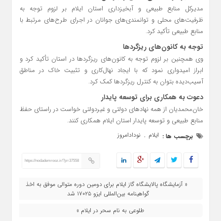
مدیرکل منابع طبیعی و آبخیزداری استان ایلام بر لزوم توجه به
ظرفیت‌های محلی و توانمندی‌های جوانان در اجرای طرح‌های مرتبط با
منابع طبیعی تأکید کرد.
توجه به کانون‌های ریزگردها
وی همچنین بر لزوم توجه به کانون‌های ریزگردها در استان تأکید کرد و
ابراز امیدواری نمود که با ایجاد نهال‌کاری و تثبیت خاک در مناطق
آسیب‌دیده بتوان به کنترل ریزگردها کمک کرد.
دعوت به همکاری برای توسعه پایدار
خان‌محمدیان از همه نهادهای دولتی و غیردولتی خواست در راستای حفظ
منابع طبیعی و توسعه پایدار استان ایلام همکاری کنند.
ایلام
نودادامروز
برچسب ها :
,
https://nodademrooz.ir/?p=37558
« آزمایشگاه پالایشگاه گاز ایلام برای دومین دوره متوالی موفق به اخذ
گواهینامه بین‌المللی ایزو ۱۷۰۲۵ شد
طلوعی به نام سحر در ایلام »