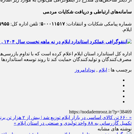
سامانه‌های ارتباطی و دریافت شکایات مردمی
شماره پیامکی شکایات و انتقادات:
۵۰۰۰۱۱۵۱۷
؛ تلفن اداره کل:
۵۹۵۵
ایلام.
اداره کل استاندارد استان ایلام اعلام کرده است که با تداوم بازرسی‌
مصرف‌کنندگان و تولیدکنندگان حمایت کند تا روند توسعه استانداردها د
برچسب ها :
ایلام
,
نودادامروز
https://nodademrooz.ir/?p=38469
« ۶۶۰ تن کالای اساسی در بازار ایلام توزیع شد | بیش از ۲ هزار تن برنج در انبارها موجود است
تکمیل گازرسانی به ۸۸ واحد تولیدی و صنعتی در استان ایلام »
نوشته های مشابه