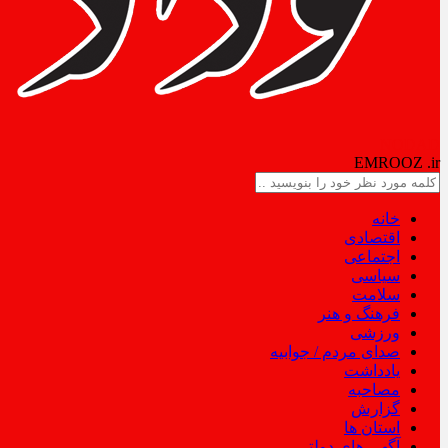
NODAD
EMROOZ
.ir
خانه
اقتصادی
اجتماعی
سیاسی
سلامت
فرهنگ و هنر
ورزشی
صدای مردم / جوابیه
یادداشت
مصاحبه
گزارش
استان ها
آگهی های دولتی