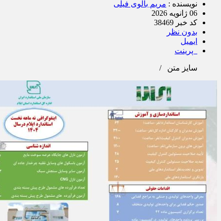
نویسنده :
مریم بالوی فیلی
06 ژانویه 2026
کد خبر 38469
بدون نظر
ایمیل
پرینت
سایز متن
/