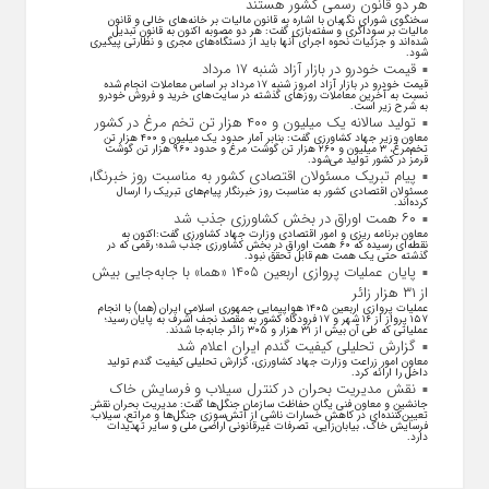
هر دو قانون رسمی کشور هستند
سخنگوی شورای نگهبان با اشاره به قانون مالیات بر خانه‌های خالی و قانون
مالیات بر سوداگری و سفته‌بازی گفت: هر دو مصوبه اکنون به قانون تبدیل
شده‌اند و جزئیات نحوه اجرای آنها باید از دستگاه‌های مجری و نظارتی پیگیری
شود.
قیمت خودرو در بازار آزاد شنبه ۱۷ مرداد
قیمت خودرو در بازار آزاد امروز شنبه ۱۷ مرداد بر اساس معاملات انجام شده
نسبت به آخرین معاملات روز‌های گذشته در سایت‌های خرید و فروش خودرو
به شرح زیر است.
تولید سالانه یک میلیون و ۴۰۰ هزار تن تخم مرغ در کشور
معاون وزیر جهاد کشاورزی گفت: بنابر آمار حدود یک میلیون و ۴۰۰ هزار تن
تخم‌مرغ، ۳ میلیون و ۲۶۰ هزار تن گوشت مرغ و حدود ۹۶۰ هزار تن گوشت
قرمز در کشور تولید می‌شود.
پیام تبریک مسئولان اقتصادی کشور به مناسبت روز خبرنگار
مسئولان اقتصادی کشور به مناسبت روز خبرنگار پیام‌های تبریک را ارسال
کرده‌اند.
۶۰ همت اوراق در بخش کشاورزی جذب شد
معاون برنامه ریزی و امور اقتصادی وزارت جهاد کشاورزی گفت:اکنون به
نقطه‌ای رسیده که ۶۰ همت اوراق در بخش کشاورزی جذب شده؛ رقمی که در
گذشته حتی یک همت هم قابل تحقق نبود.
پایان عملیات پروازی اربعین ۱۴۰۵ «هما» با جابه‌جایی بیش
از ۳۱ هزار زائر
عملیات پروازی اربعین ۱۴۰۵ هواپیمایی جمهوری اسلامی ایران (هما) با انجام
۱۵۷ پرواز از ۱۶ شهر و ۱۷ فرودگاه کشور به مقصد نجف اشرف به پایان رسید؛
عملیاتی که طی آن بیش از ۳۱ هزار و ۳۰۵ زائر جابه‌جا شدند.
گزارش تحلیلی کیفیت گندم ایران اعلام شد
معاون امور زراعت وزارت جهاد کشاورزی، گزارش تحلیلی کیفیت گندم تولید
داخل را ارائه کرد.
نقش مدیریت بحران در کنترل سیلاب و فرسایش خاک
جانشین و معاون فنی یگان حفاظت سازمان جنگل‌ها گفت: مدیریت بحران نقش
تعیین‌کننده‌ای در کاهش خسارات ناشی از آتش‌سوزی جنگل‌ها و مراتع، سیلاب،
فرسایش خاک، بیابان‌زایی، تصرفات غیرقانونی اراضی ملی و سایر تهدیدات
دارد.