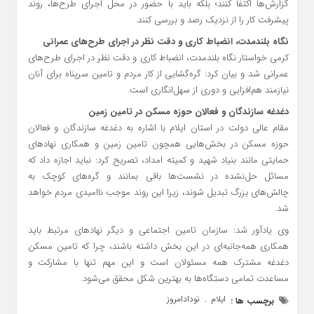
گزارش‌ها اکتفا کنند؛ بلکه باید با حضور در محل اجرای طرح‌ها، روند
پیشرفت کار را از نزدیک رصد و بررسی کنند.
نگاه بلندمدت، انضباط کاری و دقت نظر در اجرای طرح‌های عمرانی
کرمی خواستار نگاه بلندمدت، انضباط کاری و دقت نظر در اجرای طرح‌های
عمرانی شد و بیان کرد: گره‌گشایی از کار مردم و تامین سرپناه برای آنان
نیازمند هم‌افزایی و دوری از سهل‌انگاری است.
دغدغه سازندگان و فعالان حوزه مسکن در تامین زمین
مقام عالی دولت در استان ایلام با اشاره به دغدغه سازندگان و فعالان
حوزه مسکن در بخش‌هایی همچون تامین زمین و همکاری نهادهای
حمایتی مانند بنیاد شهید و کمیته امداد، تصریح کرد: نباید اجازه داد که
مسائل حل‌نشده در نشست‌ها باقی بمانند و گره‌های کوچک به
چالش‌های بزرگ تبدیل شوند، زیرا این روند موجب ناامیدی مردم خواهد
شد.
وی یادآور شد: سازمان تامین اجتماعی و دیگر نهادهای مرتبط باید
همکاری همه‌جانبه‌ای در این بخش داشته باشند، چرا که تامین مسکن
دغدغه مشترک همه مسئولان است و این مهم تنها با مشارکت و
مساعدت تمامی دستگاه‌ها به بهترین شکل محقق می‌شود.
ایلام
نودادامروز
برچسب ها :
,