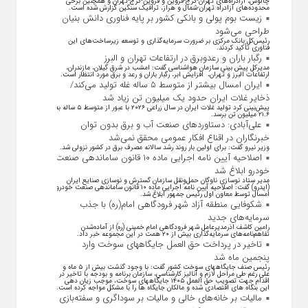
چالوس، آزادراه‌های تهران-کرج-قزوین و قزوین-کرج-تهران و همچنین برخی
محدوده‌های آزادراه تهران-شمال و هراز، ترافیک سنگین گزارش شده است.
زیست بوم پولی و بانکی کشور بر پایه فناوری دانش بنیان
طراحی می‌شود
رئیس‌کل بانک مرکزی بر ضرورت سرمایه‌گذاری و توسعه زیرساخت‌های این
فناوری تأکید کردند.
رگبار باران و رعدوبرق در ارتفاعات تهران و البرز
مدیرکل پیش بینی سازمان هواشناسی گفت: امشب در شرق گیلان، مازندران،
ارتفاعات البرز و تهران، افزایش ابر، رگبار باران و رعد و برق مورد انتظار است.
ایران امسال بیشتر از متوسط ۵ ساله غله تولید می‌کند/
ذخایر غلات ایران حدود یک میلیون تن زیاد شد
پیش‌بینی کرد تولید غلات ایران در سال زراعی ۲۰۲۶ با عبور از متوسط ۵ ساله به
۲۱.۶ میلیون تن برسد.
علی‌آبادی: دستاورد‌های صنعت آب و برق بدون توان
خبرنگاران در اقناع افکار عمومی محقق نمی‌شد
وزیر نیرو گفت: برای اولین بار روند رشد سالانه مصرف برق در کشور نزولی شد.
اصلاحیه آیین نامه اجرایی ماده ۱۰ قانون ساماندهی صنعت
خودرو ابلاغ شد
مدیر ستاد نوسازی ناوگان حمل‌ونقل سازمان گسترش و نوسازی صنایع ایران
(ایدرو) گفت: اصلاحیه آیین نامه اجرایی ماده ۱۰ قانون ساماندهی صنعت خودرو
امسال توسط معاون اول رئیس جمهور ابلاغ شد.
شکوفایی منطقه آزاد شهر فرودگاهی امام(ره) با جذب
سرمایه‌های جدید
رامین کاشف اذرمدیرعامل شهر فرودگاهی امام خمینی (ره) از آماده‌شدن
تفاهم‌نامه‌های سرمایه‌گذاری بیش از ۲۰ همت در این مجموعه خبر داد.
تاخیر در پرداخت حق العمل جایگاههای سوخت وارد
پنجمین ماه شد
رئیس صنف جایگاههای سوخت کشور گفت: با وجود گذشت بیش از ۵ ماه و
علی رغم طی مراحل لازم و آنالیز کارشناسی، سازمان برنامه و بودجه با تاخیر در
اقدام جهت تصویب حق العمل ۱۴۰۵ جایگاههای سوخت، موجب زیان دهی
این بنگاه های اقتصادی شده و مالکان جایگاه ها را با مشکل مواجه کرده است.
مالیات بر خانه‌های خالی و مالیات بر سوداگری و سفته‌بازی