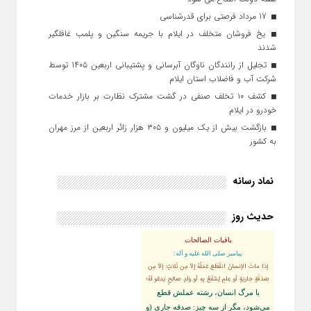
17 مرداد فرصتی برای قدرشناسی
یخ‌ فروشان متخلف در ایلام با جریمه سنگین و پلمب غافلگیر
شدند
تجلیل از رانندگان ناوگان آبرسانی و پشتیبانی اربعین ۱۴۰۵ توسط
شرکت آب و فاضلاب استان ایلام
کشف ۱۰ تخلف صنفی در گشت مشترک نظارت بر بازار خدمات
خودرو در ایلام
بازگشت بیش از یک میلیون و ۳۰۵ هزار زائر اربعین از مرز مهران
به کشور
نماد رسانه
حدیث روز
باقیات الصالحات
پيامبر صلى‏ الله‏ عليه ‏و‏ آله:
إذا ماتَ الإنسانُ انقَطَعَ عَمَلُهُ إلاّ مِن ثَلاثٍ: إلاّ مِن
صَدَقَةٍ جاريَةٍ أو عِلمٍ يُنتَفَعُ بِهِ أو وَلَدٍ صالِحٍ يَدعُو لَهُ؛
با مرگ انسان، رشته عملش قطع
مى‌شود، مگر از سه چيز: صدقه جارى (و