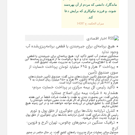
ماندگار)، دانشى كه مردم از آن بهره‏‌مند
شوند، و فرزند نيكوكارى كه برايش دعا
كند.
ميزان الحكمه، ح 14287
اخبار اقتصادی
هیچ برنامه‌ای برای جیره‌بندی یا قطعی برنامه‌ریزی‌شده آب
وجود ندارد
سخنگوی صنعت آب کشور تأکید کرد: هیچ برنامه‌ای برای جیره‌بندی یا قطعی
برنامه‌ریزی‌شده آب وجود ندارد و تنها درخواست ما از شهروندان و رسانه‌ها این
است که با اطلاع‌رسانی مناسب، مردم را به مدیریت مصرف تشویق کنند.
پرداخت ۳ هزار و ۶۹۵ میلیارد تومان پرداخت خسارت از
سوی صندوق تأمین
مدیرعامل صندوق تأمین خسارت‌های بدنی گفت: صندوق تأمین خسارت‌های
بدنی از ابتدای سال ۱۴۰۵ تاکنون، ۳۶ هزار و ۹۵۰ میلیارد ریال خسارت به ۷
هزار و ۴۸۷ نفر از زیان‌دیدگان پرداخت کرده است.
تأکید رئیس کل بیمه مرکزی بر پرداخت خسارت مردم؛
هشدار به ۸ شرکت‌ بیمه برای اصلاح عملکرد
رضایی گفت: من به‌صورت جدی به هفت یا هشت شرکت قطعاً در این هفته
تذکر کتبی داده‌ام و اعلام کرده‌ام که اگر ظرف مدت معین نتوانند خودشان را
اصلاح کنند، با تعلیق فروش در آن رشته مواجه خواهند شد و در این زمینه هیچ
تعارفی نداریم.
کنترل ترازنامه بانک‌ها برای جلوگیری از خلق پول و تورم
رئیس کل بانک مرکزی گفت: کنترل ترازنامه بانک‌ها برای جلوگیری از خلق پول
و تورم با جدیت دنبال می‌شود.
ترافیک سنگین در محورهای چالوس، تهران-کرج و قزوین-
کرج
مسئول سالن عملیات مرکز مدیریت راه‌های کشور گفت: در حال حاضر در محور