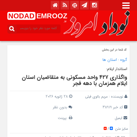
NODAD
EMROOZ
.ir
کد شما در این بخش
گروه :
استان ها
استاندار ایلام:
واگذاری ۴۲۷ واحد مسکونی به متقاضیان استان
ایلام همزمان با دهه فجر
نویسنده :
مریم بالوی فیلی
28 ژانویه 2026
کد خبر 38919
بدون نظر
ایمیل
پرینت
سایز متن
/