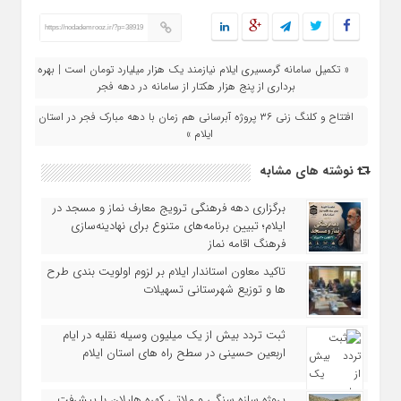
https://nodademrooz.ir/?p=38919
« تکمیل سامانه گرمسیری ایلام نیازمند یک هزار میلیارد تومان است | بهره‌
برداری از پنج هزار هکتار از سامانه در دهه فجر
افتتاح و کلنگ‌ زنی ۳۶ پروژه آبرسانی هم‌ زمان با دهه مبارک فجر در استان
ایلام »
نوشته های مشابه
برگزاری دهه فرهنگی ترویج معارف نماز و مسجد در
ایلام؛ تبیین برنامه‌های متنوع برای نهادینه‌سازی
فرهنگ اقامه نماز
تاکید معاون استاندار ایلام بر لزوم اولویت‌ بندی طرح‌
ها و توزیع شهرستانی تسهیلات
ثبت تردد بیش از یک میلیون وسیله نقلیه در ایام
اربعین حسینی در سطح راه‌ های استان ایلام
پروژه سازه سنگی و ملاتی کهره هلیلان با پیشرفت