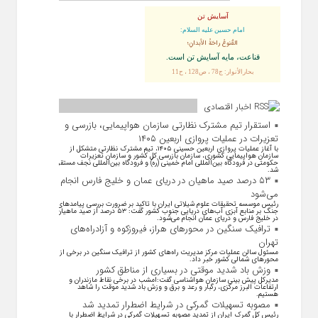
آسایش تن
امام حسین علیه السلام:
القُنوعُ راحَةُ الأبدانِ؛
قناعت، مايه آسايش تن است.
بحارالأنوار: ج78 ، ص128 ، ح11
اخبار اقتصادی
استقرار تیم مشترک نظارتی سازمان هواپیمایی، بازرسی و
تعزیرات در عملیات پروازی اربعین ۱۴۰۵
با آغاز عملیات پروازی اربعین حسینی ۱۴۰۵، تیم مشترک نظارتی متشکل از
سازمان هواپیمایی کشوری، سازمان بازرسی کل کشور و سازمان تعزیرات
حکومتی در فرودگاه بین‌المللی امام خمینی (ره) و فرودگاه بین‌المللی نجف مستقر
شد.
۵۳ درصد صید ماهیان در دریای عمان و خلیج فارس انجام
می‌شود
رئیس موسسه تحقیقات علوم شیلاتی ایران با تاکید بر ضرورت بررسی پیامد‌های
جنگ بر منابع آبزی آب‌های دریایی جنوب کشور گفت: ۵۳ درصد از صید ماهیان
در خلیج فارس و دریای عمان انجام می‌شود.
ترافیک سنگین در محورهای هراز، فیروزکوه و آزادراه‌های
تهران
مسئول سالن عملیات مرکز مدیریت راه‌های کشور از ترافیک سنگین در برخی از
محور‌های شمالی کشور خبر داد.
وزش باد شدید موقتی در بسیاری از مناطق کشور
مدیرکل پیش بینی سازمان هواشناسی گفت:امشب در برخی نقاط مازندران و
ارتفاعات البرز مرکزی، رگبار و رعد و برق و وزش باد شدید موقت را شاهد
هستیم.
مصوبه تسهیلات گمرکی در شرایط اضطرار تمدید شد
رئیس کل گمرک ایران از تمدید مصوبه تسهیلات گمرکی در شرایط اضطرار با