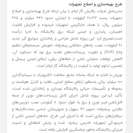
طرح بهینه‌سازی و اصلاح تجهیزات
مدیرعامل شرکت پالایش گاز ایلام با بیان اینکه طرح بهینه‌سازی و اصلاح
تجهیزات پست ۲۰/۶۳ کیلوولت با اعتباری حدود ۴۴۷ میلیارد و ۶۷۵
میلیون ریال، با هدف جایگزینی تجهیزات فرسوده و افزایش قابلیت
اطمینان، پایداری و ایمنی شبکه برق پالایشگاه به اجرا درآمده
است،تصریح کرد: این پروژه شامل طراحی و راه‌اندازی سوئیچ‌ گیر جدید
۲۰ کیلوولت، نصب رله‌های حفاظتی پیشرفته، تعویض سیستم‌های تنظیم
ولتاژ (AVR) و تقویت زیرساخت‌های تغذیه برق بود که دستاورد آن،
کاهش توقفات عملیاتی ناشی از خطاهای برقی، ارتقای ایمنی پرسنل و
تضمین تداوم تولید با کیفیت در پالایشگاه گاز ایلام است.
نوریان با اشاره به اینکه سامانه جامع حفاظت الکترونیک با سرمایه‌گذاری
۱۰۰ میلیارد ریالی به‌منظور ارتقای سطح ایمنی، نظارت و کنترل هوشمند بر
محوطه و تأسیسات حیاتی پالایشگاه نوسازی و راه‌اندازی شده است،
تأکید کرد:این پروژه شامل اجرای کامل زیرساخت‌های نوین از جمله
کابل‌کشی فیبر نوری و برق به طول حدود ۸ کیلومتر، نصب دوربین‌های
نظارتی پیشرفته، تجهیز ۱۲۱ منهول و به‌روزرسانی تمامی سخت‌افزارها و
نرم‌افزارهای مرکزی است که با اجرای این طرح، خلاهای امنیتی ناشی از
فرسودگی تجهیزات قدیمی برطرف شده و پایش لحظه‌ای و امنیت
فیزیکی پالایشگاه به‌طور چشمگیری افزایش یافته است.