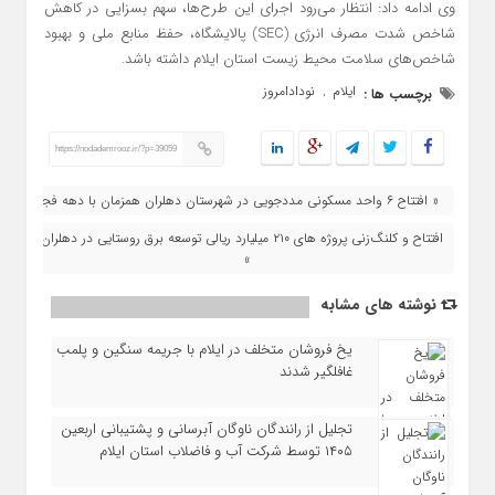
وی ادامه داد: انتظار می‌رود اجرای این طرح‌ها، سهم بسزایی در کاهش
شاخص شدت مصرف انرژی (SEC) پالایشگاه، حفظ منابع ملی و بهبود
شاخص‌های سلامت محیط زیست استان ایلام داشته باشد.
ایلام
نودادامروز
برچسب ها :
,
https://nodademrooz.ir/?p=39059
« افتتاح ۶ واحد مسکونی مددجویی در شهرستان دهلران همزمان با دهه فجر
افتتاح و کلنگ‌زنی پروژه‌ های ۲۱۰ میلیارد ریالی توسعه برق روستایی در دهلران
»
نوشته های مشابه
یخ‌ فروشان متخلف در ایلام با جریمه سنگین و پلمب
غافلگیر شدند
تجلیل از رانندگان ناوگان آبرسانی و پشتیبانی اربعین
۱۴۰۵ توسط شرکت آب و فاضلاب استان ایلام