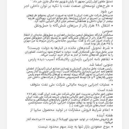
دستور معاون اول رئیس جمهور تا پایان شهریور ماه سال جاری خبر داد.
طرح‌های توسعه‌ای صنعت نفت با تکیه بر توان داخلی اجرا
می شود
مدیرعامل شرکت ملی نفت ایران با اشاره به ضرورت اجرای به‌موقع طرح‌های
توسعه‌ای، بر تسریع در اجرای پروژه‌ها، رفع موانع اجرایی، بهره‌گیری هرچه
بیشتر از توان داخلی و هماهنگی مستمر میان ارکان اجرایی تاکید کرد.
انتقال ۴۸ هزار زائر از مرزهای شش‌گانه با حمل‌ونقل
عمومی
سخنگوی قرارگاه حمل‌ونقل اربعین سازمان راهداری و حمل‌ونقل جاده‌ای از انتقال
حدود ۴۸ هزار زائر از مرز‌های شش‌گانه کشور به وسیله ناوگان حمل‌ونقل عمومی
از بامداد امروز خبر داد و گفت: بیشترین جابه‌جایی زائران مربوط به مرز مهران
با ۳۵ هزار نفر بوده است.
شرط تحویل گندم‌های مانده در انبار‌ها به دولت چیست؟
مدیر عامل بنیاد ملی گندمکاران گفت: دولت با اصلاح نحوه پرداخت، کشاورزان
را به تحویل گندم‌های مانده در انبار به مراکز خرید ترغیب می‌کند.
تفاهم نامه اجرایی بازسازی پالایشگاه آسیب دیده پارس
جنوبی امضا شد
رئیس هیئت عامل سازمان گسترش و نوسازی صنایع ایران (ایدرو) از امضای
تفاهم نامه اجرایی بازسازی پالایشگاه آسیب دیده پارس جنوبی و آغاز رسمی
عملیات اجرایی و تجهیز کارگاه پروژه توسعه و اورهال پالایشگاه سوم پارس
جنوبی (فاز‌های ۴ و ۵) توسط کنسرسیومی متشکل از شرکت‌های داخلی خبر
داد.
عملیات اجرایی جریمه مالیاتی شرکت ملی نفت متوقف
شده است
معاون امور مالیاتی مدیریت امور مالی شرکت ملی نفت ایران گفت: رقم ۲۸۷
همتی که از سوی سازمان امور مالیاتی به‌عنوان جریمه شرکت ملی نفت ایران
مطرح شده، ناشی از اختلاف برداشت از قانون پایانه‌های فروشگاهی و سامانه
مؤدیان است و با توجه به توقف عملیات اجرایی، نگرانی بابت مسدودشدن
مجدد حساب‌های شرکت ملی نفت […]
اعلام شرایط فروش مشارکت در تولید محصول سایپا از
هفته آینده
طرح فروش مشارکت در تولید خودروی کوییکS از روز شنبه ۱۷ مردادماه آغاز
می‌شود.
موج صعودی بازار تنها به چند سهم محدود نیست