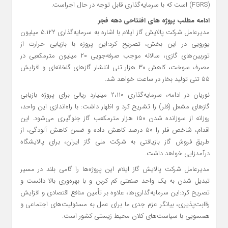
(FGRS) است که با سرمایه‌گذاری قابل توجه در حال اجراست.
ادامه مطلب پروژه های افتتاحی دهه فجر
مدیرعامل شرکت پالایش گاز ایلام با اشاره به سرمایه‌گذاری ۵.۱۲۲ میلیون
یورویی در این بخش، تصریح کرد:این پروژه با بازیابی حرارت از
توربین‌های گازی، سالانه موجب صرفه‌جویی ۲۰ میلیون مترمکعبی در
مصرف سوخت، کاهش ۳۰ هزار تنی انتشار گازهای گلخانه‌ای و افزایش
۵۵ تنی تولید بخار در ساعت خواهد شد.
نوریان در ادامه، سرمایه‌گذاری ۲،۱۱۰ میلیارد ریالی برای پروژه بازیابی
گازهای مشعل (فلر) را تشریح کرد و اظهار داشت: با راه‌اندازی این واحد،
روزانه از سوزانده شدن ۱۵۰ هزار مترمکعب گاز جلوگیری می‌شود. این
اقدام، شاخص فلر را ۵۰ درصد کاهش داده و ضمن کاهش آلودگی، از
طریق فروش گاز بازیافتی به شرکت ملی گاز ایران، برای پالایشگاه
درآمدزایی خواهد داشت.
مدیرعامل شرکت پالایش گاز ایلام این پروژه‌ها را گامی بلند در مسیر
تبدیل شدن به یک واحد صنعتی کم‌ کربن و با بهره‌وری بالا دانست و
تصریح کرد:این سرمایه‌گذاری‌ها، علاوه بر تأمین منافع اقتصادی و افزایش
رقابت‌پذیری، بیانگر عزم جدی ما برای عمل به مسئولیت‌های اجتماعی و
همسویی با سیاست‌های کلان محیط زیستی کشور است.