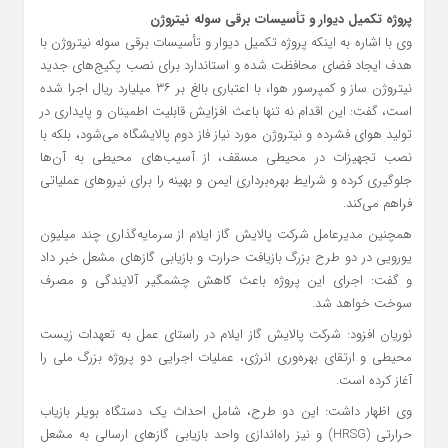
پروژه تکمیل دیوار و تأسیسات برقی سوله نیتروژن
وی با اشاره به اینکه پروژه تکمیل دیوار و تأسیسات برقی سوله نیتروژن با
هدف ایجاد فضای محافظت‌ شده و استاندارد برای نصب پکیج‌های جدید
نیتروژن‌ ساز و کمپرسور هوا، با اعتباری بالغ بر ۳۶ میلیارد ریال اجرا شده
است، گفت: این اقدام نه تنها باعث افزایش قابلیت اطمینان و پایداری در
تولید هوای فشرده و نیتروژن مورد نیاز فاز دوم پالایشگاه می‌شود، بلکه با
نصب تجهیزات در محیطی مسقف، از آسیب‌های محیطی به آن‌ها
جلوگیری کرده و شرایط بهره‌برداری ایمن و بهینه را برای نیروهای عملیاتی
فراهم می‌کند.
همچنین مدیرعامل شرکت پالایش گاز ایلام از سرمایه‌گذاری چند میلیون
یورویی در دو طرح بزرگ بازیافت حرارت و بازیابی گازهای مشعل خبر داد
و گفت: اجرای این پروژه باعث کاهش چشمگیر آلایندگی و مصرف
سوخت خواهد شد.
نوریان افزود: شرکت پالایش گاز ایلام در راستای عمل به تعهدات زیست‌
محیطی و ارتقای بهره‌وری انرژی، عملیات اجرایی دو پروژه بزرگ ملی را
آغاز کرده است.
وی اظهار داشت: این دو طرح، شامل احداث یک دستگاه بویلر بازیاب
حرارتی (HRSG) و نیز راه‌اندازی واحد بازیابی گازهای ارسالی به مشعل