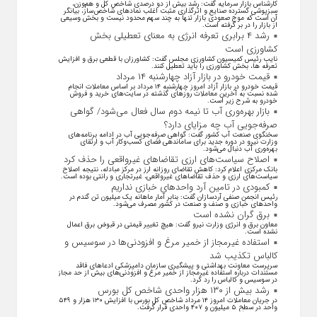
کارشناس بازار سرمایه گفت: رشد بیش از دو درصدی شاخص کل و هم‌وزن،
سبزپوشی گسترده صنایع و اثرگذاری مثبت اغلب نماد‌های شاخص‌ساز، بیانگر
آن است که موج صعودی بازار تنها به چند سهم محدود نیست و بخش وسیعی
از بازار را در بر گرفته است.
رشد ۴ برابری تعرفه انرژی به معنای تعطیلی بخش
کشاورزی است
نایب رئیس کمیسیون کشاورزی مجلس گفت: کشاورزان با قطعی برق و افزایش
تعرفه ها، بخش کشاورزی را باید تعطیل کنند.
قیمت خودرو در بازار آزاد چهارشنبه ۱۴ مرداد
قیمت خودرو در بازار آزاد امروز چهارشنبه ۱۴ مرداد بر اساس معاملات انجام
شده نسبت به آخرین معاملات روز‌های گذشته در سایت‌های خرید و فروش
خودرو به شرح زیر است.
بازار بهره‌وری آب تا نیمه دوم سال فعال می‌شود/ گواهی
صرفه‌جویی آب چه مزایای دارد؟
سخنگوی صنعت آب کشور گفت: گواهی صرفه‌جویی آب در ادامه برنامه‌های
وزارت نیرو در دوره جدید برای ساماندهی فضای کسب‌وکار آب و ارتقای
بهره‌وری آب دنبال می‌شود.
اصلاح سیاست‌های ارزی تقاضاهای غیرواقعی را حذف کرد
بانک مرکزی اعلام کرد: کاهش تقاضای روزانه ارز در مرکز مبادله، نتیجه اصلاح
سیاست‌های ارزی و حذف تقاضا‌های غیرواقعی، غیرتجاری و رانتی بوده است.
کمبودی در تامین آرد واحد‌های خبازی نداریم
رئیس انجمن صنفی آردسازان گفت: بنابر آمار ماهانه یک میلیون تن گندم در
واحد‌های خبازی و صنف و صنعت در کشور مصرف می‌شود.
برق گران نشده است
معاون برق و انرژی وزارت نیرو گفت: هیچ تغییر قیمتی در قبوض برق اعمال
نشده است.
استفاده غیرمجاز از خمیر مرغ و افزودنی‌ها در سوسیس و
کالباس تکذیب شد
سرپرست معاونت بهداشتی و پیشگیری سازمان دامپزشکی ادعاهای فاقد
مستندات درباره استفاده غیرمجاز از خمیر مرغ و افزودنی‌های بیش از حد مجاز
در سوسیس و کالباس را رد کرد.
رشد بیش از ۱۳۰ هزار واحدی شاخص کل بورس
در جریان معاملات امروز ۱۴ مرداد شاخص کل بورس با افزایش ۱۳۰ هزار و ۵۴۹
واحد در سطح ۵ میلیون و ۴۰۷ واحدی قرار گرفت.