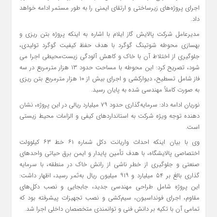
اجرای پروژه‌های زیرساختی و ارتقای ایمنی را به طور مستمر ادامه خواهد
داد.
مدیرعامل شرکت پالایش گاز ایلام با اشاره به اینکه پروژه بتن‌ ریزی و
بهسازی محوطه شوتینگ گوگرد با هدف حفظ کیفیت گوگرد تولیدی،
جلوگیری از اختلاط آن با خاک و کاهش آلودگی زیست‌محیطی اجرا می
شود، تصریح کرد: این محوطه با مساحت حدود ۱۳ هزار مترمربع در سه
فاز شامل تسطیح، دیوارکشی و اجرای بیش از ۱۰ هزار مترمربع بتن‌ ریزی
به‌ صورت کاملاً مهندسی‌ شده به‌ پایان رسید.
نوریان ادامه داد: سرمایه‌گذاری حدود ۷۹ میلیارد ریالی در این پروژه، نشان‌
دهنده توجه ویژه شرکت به استانداردهای کیفی و الزامات محیط‌ زیستی
است.
وی با بیان اینکه احداث واریانت دکل شماره ۶۱ خط ۶۳ کیلوولت
اختصاصی پالایشگاه، با هدف تأمین پایدار و ایمن برق حیاتی واحدهای
صنعتی و جلوگیری از خطر ناشی از رانش خاک در منطقه، با سرمایه‌
گذاری بالغ بر ۵۴ میلیارد و ۹۱۹ میلیون ریال به‌ثمر رسید، اظهار داشت:
این پروژه شامل طراحی مهندسی جدید، جابجایی و نصب دکل‌های
مقاوم، اجرای فونداسیون، سیم‌کشی و نصب تجهیزات پیشرفته بود که
تمامی آن با تکیه بر دانش فنی و توانمندی متخصصان داخلی اجرا شد.