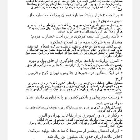
سخنگوی صنعت آب کشور تأکید کرد: هیچ برنامه‌ای برای جیره‌بندی یا قطعی
برنامه‌ریزی‌شده آب وجود ندارد و تنها درخواست ما از شهروندان و رسانه‌ها
این است که با اطلاع‌رسانی مناسب، مردم را به مدیریت مصرف تشویق
کنند.
پرداخت ۳ هزار و ۶۹۵ میلیارد تومان پرداخت خسارت از
سوی صندوق تأمین
مدیرعامل صندوق تأمین خسارت‌های بدنی گفت: صندوق تأمین خسارت‌های
بدنی از ابتدای سال ۱۴۰۵ تاکنون، ۳۶ هزار و ۹۵۰ میلیارد ریال خسارت به ۷
هزار و ۴۸۷ نفر از زیان‌دیدگان پرداخت کرده است.
تأکید رئیس کل بیمه مرکزی بر پرداخت خسارت مردم؛
هشدار به ۸ شرکت‌ بیمه برای اصلاح عملکرد
رضایی گفت: من به‌صورت جدی به هفت یا هشت شرکت قطعاً در این هفته
تذکر کتبی داده‌ام و اعلام کرده‌ام که اگر ظرف مدت معین نتوانند خودشان را
اصلاح کنند، با تعلیق فروش در آن رشته مواجه خواهند شد و در این زمینه هیچ
تعارفی نداریم.
کنترل ترازنامه بانک‌ها برای جلوگیری از خلق پول و تورم
رئیس کل بانک مرکزی گفت: کنترل ترازنامه بانک‌ها برای جلوگیری از خلق
پول و تورم با جدیت دنبال می‌شود.
ترافیک سنگین در محورهای چالوس، تهران-کرج و قزوین-
کرج
مسئول سالن عملیات مرکز مدیریت راه‌های کشور گفت: در حال حاضر در
محور چالوس، آزادراه‌های تهران-کرج-قزوین و قزوین-کرج-تهران و همچنین
برخی محدوده‌های آزادراه تهران-شمال و هراز، ترافیک سنگین گزارش شده
است.
زیست بوم پولی و بانکی کشور بر پایه فناوری دانش بنیان
طراحی می‌شود
رئیس‌کل بانک مرکزی بر ضرورت سرمایه‌گذاری و توسعه زیرساخت‌های این
فناوری تأکید کردند.
رگبار باران و رعدوبرق در ارتفاعات تهران و البرز
مدیرکل پیش بینی سازمان هواشناسی گفت: امشب در شرق گیلان،
مازندران، ارتفاعات البرز و تهران، افزایش ابر، رگبار باران و رعد و برق
مورد انتظار است.
ایران امسال بیشتر از متوسط ۵ ساله غله تولید می‌کند/
ذخایر غلات ایران حدود یک میلیون تن زیاد شد