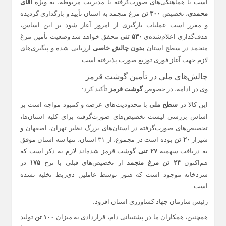
است با هماهنگی‌های صورت‌گرفته با مدیریت مربوطه، به ویژه
آقای
محمدی
، تخصیص
۳۰۰ تن
مرغ منجمد به استان تأیید و بارگذاری گردیده
و مقرر است عملیات بارگیری از امروز آغاز شود بر این اساس،
هدف‌گذاری اعلام‌شده‌ی
۵۳۰ تنی
محقق خواهد شد وضعیت تأمین مرغ
منجمد در سطح استان
بدون چالش خاصی
ارزیابی شده و پیگیری‌های
لازم جهت آغاز فوری توزیع صورت پذیرفته است.
چالش‌های ملی در تأمین گوشت قرمز
وی در ادامه، در خصوص
گوشت قرمز
تأکید کرد:
این کالا در
سطح ملی
با محدودیت‌های عرضه و کمبود مواجه است بر
اساس بررسی لیست تخصیص‌های صورت‌گرفته برای کلیه استان‌ها،
تخصیص‌های صورت‌گرفته در استان‌های بزرگ نظیر تهران، اصفهان و
شیراز
۲۰ تن
بوده است در مجموع، از ۳۱ استان، تنها سه استان موفق
به دریافت سهمیه
۲۷ تنی
گوشت قرمز شده‌اند لازم به ذکر است که
هم‌اکنون
۲۴ تن مرغ منجمد
از تخصیص‌های قبلی با نرخ
۱۷۵
در
سردخانه موجود است که هنوز توسط عاملین ذی‌ربط تخلیه نشده
است.
رئیس سازمان جهاد کشاورزی استان افزود:
همچنین، همکاران ما در پشتیبانی دام، قراردادی به میزان
۱۰۰ تن
تولید