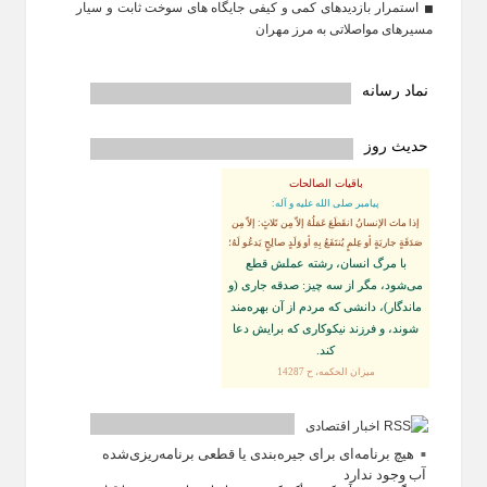
استمرار بازدیدهای کمی و کیفی جایگاه‌ های سوخت ثابت و سیار
مسیرهای مواصلاتی به مرز مهران
نماد رسانه
حدیث روز
باقیات الصالحات
پيامبر صلى‏ الله‏ عليه ‏و‏ آله:
إذا ماتَ الإنسانُ انقَطَعَ عَمَلُهُ إلاّ مِن ثَلاثٍ: إلاّ مِن
صَدَقَةٍ جاريَةٍ أو عِلمٍ يُنتَفَعُ بِهِ أو وَلَدٍ صالِحٍ يَدعُو لَهُ؛
با مرگ انسان، رشته عملش قطع
مى‌شود، مگر از سه چيز: صدقه جارى (و
ماندگار)، دانشى كه مردم از آن بهره‏‌مند
شوند، و فرزند نيكوكارى كه برايش دعا
كند.
ميزان الحكمه، ح 14287
اخبار اقتصادی
هیچ برنامه‌ای برای جیره‌بندی یا قطعی برنامه‌ریزی‌شده
آب وجود ندارد