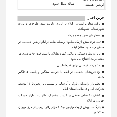
ساله دنبال شود
آخرین اخبار
تاکید معاون استاندار ایلام بر لزوم اولویت‌ بندی طرح‌ ها و توزیع
شهرستانی تسهیلات
سطرهای سرد هفده مرداد
ثبت تردد بیش از یک میلیون وسیله نقلیه در ایام اربعین حسینی در
سطح راه‌ های استان ایلام
پروژه سازه سنگی و ملاتی کهره هلیلان با پیشرفت ۹۰ درصدی در
هفته دولت افتتاح می شود
17 مرداد فرصتی برای قدرشناسی
یخ‌ فروشان متخلف در ایلام با جریمه سنگین و پلمب غافلگیر
شدند
تجلیل از رانندگان ناوگان آبرسانی و پشتیبانی اربعین ۱۴۰۵ توسط
شرکت آب و فاضلاب استان ایلام
کشف ۱۰ تخلف صنفی در گشت مشترک نظارت بر بازار خدمات
خودرو در ایلام
بازگشت بیش از یک میلیون و ۳۰۵ هزار زائر اربعین از مرز مهران
به کشور