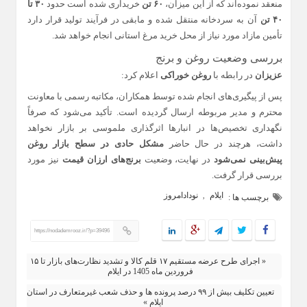
منعقد نموده‌اند که از این میزان،
۶۰ تن
خریداری شده است حدود
۳۰ تا
۴۰ تن
آن به سردخانه منتقل شده و مابقی در فرآیند تولید قرار دارد
تأمین مازاد مورد نیاز از محل خرید مرغ استانی انجام خواهد شد.
بررسی وضعیت روغن و برنج
عزیزان
در رابطه با
روغن خوراکی
اعلام کرد:
پس از پیگیری‌های انجام شده توسط همکاران، مکاتبه رسمی با معاونت
محترم و مدیر مربوطه ارسال گردیده است. تأکید می‌شود که صرفاً
نگهداری تخصیص‌ها در انبارها اثرگذاری ملموسی بر بازار نخواهد
داشت، هرچند در حال حاضر
مشکل حادی در سطح بازار روغن
پیش‌بینی نمی‌شود
در نهایت، وضعیت
برنج‌های ارزان قیمت
نیز مورد
بررسی قرار گرفت.
ایلام
نودادامروز
,
برچسب ها :
https://nodademrooz.ir/?p=39496
« اجرای طرح عرضه مستقیم ۱۷ قلم کالا و تشدید نظارت‌های بازار تا ۱۵
فروردین ماه 1405 در ایلام
تعیین تکلیف بیش از ۹۹ درصد پرونده‌ ها و حذف شعب غیرمتعارف در استان
ایلام »