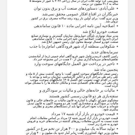
پیش‌بینی کرد تولید غلات ایران در سال زراعی ۲۰۲۶ با عبور از متوسط ۵
ساله به ۲۱.۶ میلیون تن برسد.
علی‌آبادی: دستاورد‌های صنعت آب و برق بدون توان
خبرنگاران در اقناع افکار عمومی محقق نمی‌شد
وزیر نیرو گفت: برای اولین بار روند رشد سالانه مصرف برق در کشور
نزولی شد.
اصلاحیه آیین نامه اجرایی ماده ۱۰ قانون ساماندهی
صنعت خودرو ابلاغ شد
مدیر ستاد نوسازی ناوگان حمل‌ونقل سازمان گسترش و نوسازی صنایع
ایران (ایدرو) گفت: اصلاحیه آیین نامه اجرایی ماده ۱۰ قانون ساماندهی
صنعت خودرو امسال توسط معاون اول رئیس جمهور ابلاغ شد.
شکوفایی منطقه آزاد شهر فرودگاهی امام(ره) با جذب
سرمایه‌های جدید
رامین کاشف اذرمدیرعامل شهر فرودگاهی امام خمینی (ره) از آماده‌شدن
تفاهم‌نامه‌های سرمایه‌گذاری بیش از ۲۰ همت در این مجموعه خبر داد.
تاخیر در پرداخت حق العمل جایگاههای سوخت وارد
پنجمین ماه شد
رئیس صنف جایگاههای سوخت کشور گفت: با وجود گذشت بیش از ۵ ماه و
علی رغم طی مراحل لازم و آنالیز کارشناسی، سازمان برنامه و بودجه با
تاخیر در اقدام جهت تصویب حق العمل ۱۴۰۵ جایگاههای سوخت، موجب
زیان دهی این بنگاه های اقتصادی شده و مالکان جایگاه ها را با مشکل مواجه
کرده است.
مالیات بر خانه‌های خالی و مالیات بر سوداگری و
سفته‌بازی هر دو قانون رسمی کشور هستند
سخنگوی شورای نگهبان با اشاره به قانون مالیات بر خانه‌های خالی و قانون
مالیات بر سوداگری و سفته‌بازی گفت: هر دو مصوبه اکنون به قانون تبدیل
شده‌اند و جزئیات نحوه اجرای آنها باید از دستگاه‌های مجری و نظارتی
پیگیری شود.
قیمت خودرو در بازار آزاد شنبه ۱۷ مرداد
قیمت خودرو در بازار آزاد امروز شنبه ۱۷ مرداد بر اساس معاملات انجام
شده نسبت به آخرین معاملات روز‌های گذشته در سایت‌های خرید و فروش
خودرو به شرح زیر است.
تولید سالانه یک میلیون و ۴۰۰ هزار تن تخم مرغ در کشور
معاون وزیر جهاد کشاورزی گفت: بنابر آمار حدود یک میلیون و ۴۰۰ هزار تن