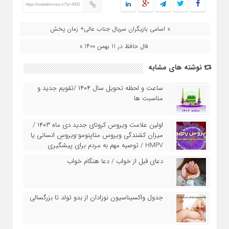
https://nodademrooz.ir/?p=4003
« اسامی بازیگران سریال جناب عالی+ زمان پخش
فال حافظ در 11 بهمن 1400 »
نوشته های مشابه
ساعت و لحظه تحویل سال ۱۴۰۴ /تقویم جدید و
مناسبت ها
اولین علامت ویروس کرونای جدید دی ماه ۱۴۰۳ /
میزان کشندگی ویروس متاپنومو-ویروسِ انسانی یا
HMPV / توصیه مهم به مردم برای پیشگیری
دعای قبل از خواب / دعا هنگام خواب
جدول واکسیناسیون نوزادان از بدو تولد تا بزرگسالی