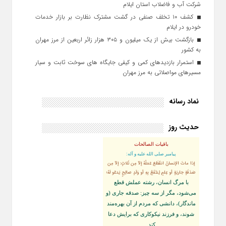
شرکت آب و فاضلاب استان ایلام
کشف ۱۰ تخلف صنفی در گشت مشترک نظارت بر بازار خدمات
خودرو در ایلام
بازگشت بیش از یک میلیون و ۳۰۵ هزار زائر اربعین از مرز مهران
به کشور
استمرار بازدیدهای کمی و کیفی جایگاه‌ های سوخت ثابت و سیار
مسیرهای مواصلاتی به مرز مهران
نماد رسانه
حدیث روز
باقیات الصالحات
پيامبر صلى‏ الله‏ عليه ‏و‏ آله:
إذا ماتَ الإنسانُ انقَطَعَ عَمَلُهُ إلاّ مِن ثَلاثٍ: إلاّ مِن
صَدَقَةٍ جاريَةٍ أو عِلمٍ يُنتَفَعُ بِهِ أو وَلَدٍ صالِحٍ يَدعُو لَهُ؛
با مرگ انسان، رشته عملش قطع
مى‌شود، مگر از سه چيز: صدقه جارى (و
ماندگار)، دانشى كه مردم از آن بهره‏‌مند
شوند، و فرزند نيكوكارى كه برايش دعا
كند.