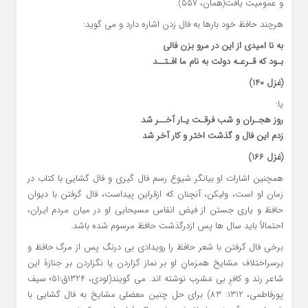
و عمومیت یافت(همان، 557).
هرچند حافظ خود بارها به فال زدن اشاره دارد و می گوید:
به نا امیدی از این در مرو بزن فالی
بـود که قـرعـۀ دولت به نام ما افـتــد
(غزل 140)
یا:
روز هجـران و شب فرقـت یـار آخــر شد
زدم این فال و گذشت اختر و کار آخر شد
(غزل 166)
همچنین اشارات او بیانگر شیوع رسم فال گیری و فال گشایی با کتاب در
زمان او است، ولیکن، آنچنان که ازقراین پیداست، فال گرفتن با دیوان
حافظ و یاری جستن از فیض انفاس مسیحایی او در میان مردم ایران،
احتمالاً باید سال ها پس ازدرگذشت حافظ مرسوم شده باشد.
برخی فال گرفتن با شعر حافظ را رویدادی بی درنگ پس از مرگ حافظ و
برسراختلاف مشایخ همزمانِ او بر نماز گزاردن یا نگزاردن بر جنازۀ این
شاعر رند و کافرِ بی مَشرب نوشته اند. می گویند(لودی، 1324ق:51؛ سیف
پورفاطمی، 1312: 83) برای حل چنین معضلی مشایخ به فال گشایی با