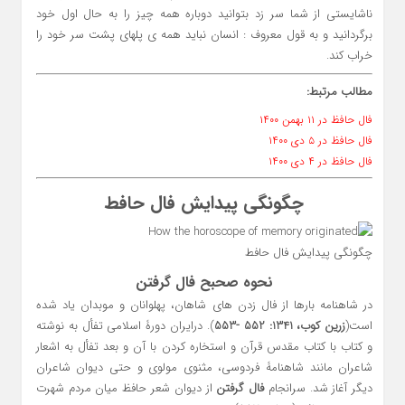
ناشایستی از شما سر زد بتوانید دوباره همه چیز را به حال اول خود
برگردانید و به قول معروف : انسان نباید همه ی پلهای پشت سر خود را
خراب کند.
مطالب مرتبط:
فال حافظ در ۱۱ بهمن ۱۴۰۰
فال حافظ در ۵ دی ۱۴۰۰
فال حافظ در ۴ دی ۱۴۰۰
چگونگی پیدایش فال حافط
چگونگی پیدایش فال حافط
نحوه صحبح فال گرفتن
در شاهنامه بارها از فال زدن های شاهان، پهلوانان و موبدان یاد شده
است(
زرین کوب، 1341: 552 -553
). درایران دورۀ اسلامی تفأل به نوشته
و کتاب با کتاب مقدس قرآن و استخاره کردن با آن و بعد تفأل به اشعار
شاعران مانند شاهنامۀ فردوسی، مثنوی مولوی و حتی دیوان شاعران
دیگر آغاز شد. سرانجام
فال گرفتن
از دیوان شعر حافظ میان مردم شهرت