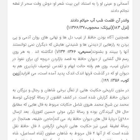
آسمانی و عینی او را به استناد این بیت شعر او: دوش وقت سحر از غصّه
نجاتم دادند
واندر آن ظلمت شب آب حیاتم دادند
(غزل 183)(نیزنک: محجوب،1:1366/37)
همچنین آگاه بودن حافظ از غیب دل ها و نهانی های روان آدمی و پی
بردن به رازهایی از دیدنی ها و شنیدنی هایش که دیگران نمی توانستند
آنها را ببینند و بشنوند(
سمیعی، 1366: 1/134
) انگاشته اند . به هر روی
رسم فال گشایی از دیوان حافظ به قصد بازکردن دریچه ای برای نفوذ در
دنیای غیب، روی هم رفته حالت ابهام و تقدس توصیف ناپذیری هم به
دیوان او که در گذشت قرنها اندک اندک پدید آمده است، می افزاید(
زرین
کوب، 1356: 199
).
در متون تاریخی حکایت هایی از تفأل برخی شاهان و رجال و بزرگان به
دیوان حافظ گزارش شده است. در کشف الظنون از رسالۀ کوچکی توسط
محمد بن شیخ محمد هروی شامل حکایات مربوط به فال هایی که مطابق
حال فال گیرندگان بوده و رسالۀ ترکی مولی حسین کفوی(د. بعد ازسال
980ق) دربارۀ فال های دیوان حافظ یاد می کند(حاجی خلیفه، همانجا). در
رسالۀ لطیفۀ غیبی نیز حکایت هایی تاریخی ازگرفتن 8 فال حافظ نقل
شده است که از آنها 4 فال مربوط به شاهان صفوی (شاه اسماعیل، شاه