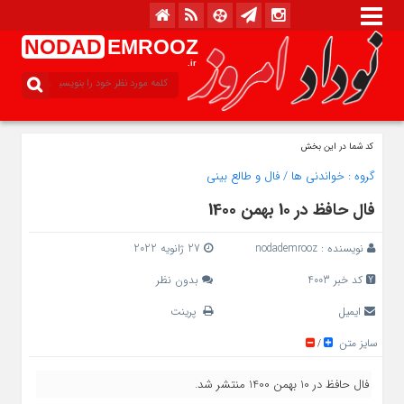
NODAD
EMROOZ
.ir
کد شما در این بخش
گروه :
خواندنی ها
/
فال و طالع بینی
فال حافظ در 10 بهمن 1400
نویسنده :
nodademrooz
27 ژانویه 2022
کد خبر 4003
بدون نظر
ایمیل
پرینت
سایز متن
/
فال حافظ در 10 بهمن 1400 منتشر شد.