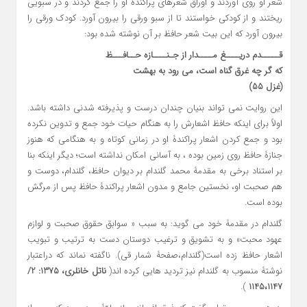
شعر او روی آوردند و اوراق شعرهای پراکندۀ او را جمع کردند و در سبویی
ریختند و از کودکی خواستند تا از سبو ورقی را بیرون آورد. کودک ورقی را
بیرون آورد که این بیت شعر حافظ بر آن نوشته شده بود:
قـــــدم دریــــغ مــــدار از جـنــــازۀ حــافـــظ
که گر چه غرق گناه است، می رود به بهشت
(غزل 55)
این روایت نمی تواند بنیان چندان درست و پذیرفته شدنی داشته باشد.
اولاً برای اینکه حافظ اشعارش را به هنگام حیات خود جمع و تدوین نکرده
بود و جمع کردن اشعار پراکندۀ او در زمانی کوتاه و به هنگامی که هنوز
جنازۀ حافظ روی زمین بوده ، به آسانی امکان نداشته است؛ دیگر اینکه بنا
بر استناد برخی به مقدمۀ محمد گلندام بر دیوان حافظ، گلندام، دوست و
هم صحبت او، نخستین جامع و مدون اشعار پراکندۀ حافظ پس از مرگش
بوده است.
گلندام در مقدمۀ خود می گوید: به سبب « سوابق حقوق صحبت و لوازم
عهود محبت» و به تشویق و ترغیب دوستان دست به ترتیب و تبویب
اشعار حافظ زده است(گلندام،صفحۀ شمار قی). ناگفته نماند که دراعتبار
نوشتۀ منسوب به گلندام نیز تردید هایی کرده اند(
ناتل خانلری، 1375: 2/
).
1145،1147