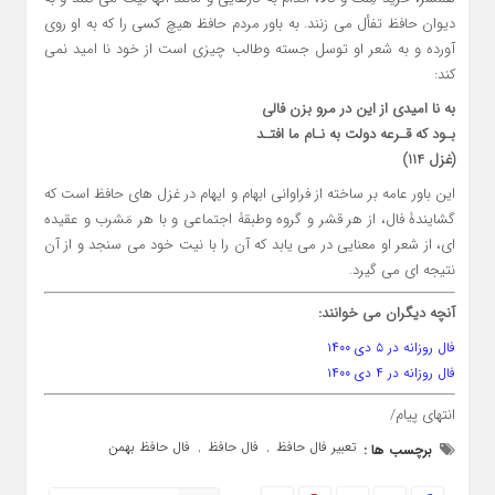
دیوان حافظ تفأل می زنند. به باور مردم حافظ هیچ کسی را که به او روی
آورده و به شعر او توسل جسته وطالب چیزی است از خود نا امید نمی
کند:
به نا امیدی از این در مرو بزن فالی
بـود که قـرعۀ دولت به نـام ما افتـد
(غزل 114)
این باور عامه بر ساخته از فراوانی ابهام و ایهام در غزل های حافظ است که
گشایندۀ فال، از هر قشر و گروه وطبقۀ اجتماعی و با هر مَشرب و عقیده
ای، از شعر او معنایی در می یابد که آن را با نیت خود می سنجد و از آن
نتیجه ای می گیرد.
آنچه دیگران می خوانند:
فال روزانه در ۵ دی ۱۴۰۰
فال روزانه در ۴ دی ۱۴۰۰
انتهای پیام/
تعبیر فال حافظ
فال حافظ
فال حافظ بهمن
برچسب ها :
,
,