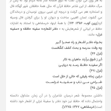
به هر روی می توان گفت که ذوق افسانه ساز عامّۀ مردم بود که پس از
مرگ حافظ، از این شاعر حافظ قرآن که مثل همۀ حافظان شهر گهگاه فال
و استخاره هم می گرفت و دریچه ای غیبی برروی نومیدان و درماندگان
می گشود، لسان الغیبی ساخت و دیوان او را برای گرفتن فال وسیله
کرد(
زرین کوب، 1356: 174
). با همۀ اینها، خرمشاهی با استناد به اشارات
حافظ در ابیاتی از شعرهایش به «
دفتر اشعار»،« سفینۀ حافظ» و «سفینۀ
غزل
» مانند:
بخـواه دفتـر اشـعار و راه صحـرا گـیر
چه وقت مدرسه و بحث کشف کشّافست
(غزل 44)
دُرر ز شوق برآرند ماهیان به نثار
اگر سفینـۀ حافـظ رسـد به دریایـی
(غزل 491)
دراین زمانه رفیقی که خالی از خلل است
صُــراحی مــی نـاب و سـفـینــۀ غـزلســت
(غزل 45)
داشتن مجموعۀ شعر درمیان شاعران را در آن زمان متداول دانسته
واحتمال داده که حافظ نیز خود دفتر یا سفینۀ غزلی از اشعار خود داشته
است(
خرمشاهی، 1367: 1/275).