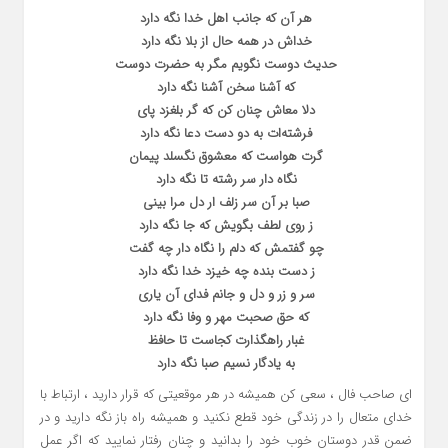
هر آن که جانب اهل خدا نگه دارد
خداش در همه حال از بلا نگه دارد
حدیث دوست نگویم مگر به حضرت دوست
که آشنا سخن آشنا نگه دارد
دلا معاش چنان کن که گر بلغزد پای
فرشته‌ات به دو دست دعا نگه دارد
گرت هواست که معشوق نگسلد پیمان
نگاه دار سر رشته تا نگه دارد
صبا بر آن سر زلف ار دل مرا بینی
ز روی لطف بگویش که جا نگه دارد
چو گفتمش که دلم را نگاه دار چه گفت
ز دست بنده چه خیزد خدا نگه دارد
سر و زر و دل و جانم فدای آن یاری
که حق صحبت مهر و وفا نگه دارد
غبار راهگذارت کجاست تا حافظ
به یادگار نسیم صبا نگه دارد
ای صاحب فال ، سعی کن همیشه در هر موقعیتی که قرار دارید ، ارتباط با
خدای متعال را در زندگی خود قطع نکنید و همیشه راه باز نگه دارید و در
ضمن قدر دوستان خوب خود را بدانید و چنان رفتار نمایید که اگر عمل