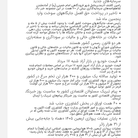
سرمایه‌های جدید
رامین کاشف اذرمدیرعامل شهر فرودگاهی امام خمینی (ره) از آماده‌شدن
تفاهم‌نامه‌های سرمایه‌گذاری بیش از ۲۰ همت در این مجموعه خبر داد.
تاخیر در پرداخت حق العمل جایگاههای سوخت وارد
پنجمین ماه شد
رئیس صنف جایگاههای سوخت کشور گفت: با وجود گذشت بیش از ۵ ماه و
علی رغم طی مراحل لازم و آنالیز کارشناسی، سازمان برنامه و بودجه با تاخیر در
اقدام جهت تصویب حق العمل ۱۴۰۵ جایگاههای سوخت، موجب زیان دهی
این بنگاه های اقتصادی شده و مالکان جایگاه ها را با مشکل مواجه کرده است.
مالیات بر خانه‌های خالی و مالیات بر سوداگری و سفته‌بازی
هر دو قانون رسمی کشور هستند
سخنگوی شورای نگهبان با اشاره به قانون مالیات بر خانه‌های خالی و قانون
مالیات بر سوداگری و سفته‌بازی گفت: هر دو مصوبه اکنون به قانون تبدیل
شده‌اند و جزئیات نحوه اجرای آنها باید از دستگاه‌های مجری و نظارتی پیگیری
شود.
قیمت خودرو در بازار آزاد شنبه ۱۷ مرداد
قیمت خودرو در بازار آزاد امروز شنبه ۱۷ مرداد بر اساس معاملات انجام شده
نسبت به آخرین معاملات روز‌های گذشته در سایت‌های خرید و فروش خودرو
به شرح زیر است.
تولید سالانه یک میلیون و ۴۰۰ هزار تن تخم مرغ در کشور
معاون وزیر جهاد کشاورزی گفت: بنابر آمار حدود یک میلیون و ۴۰۰ هزار تن
تخم‌مرغ، ۳ میلیون و ۲۶۰ هزار تن گوشت مرغ و حدود ۹۶۰ هزار تن گوشت
قرمز در کشور تولید می‌شود.
پیام تبریک مسئولان اقتصادی کشور به مناسبت روز خبرنگار
مسئولان اقتصادی کشور به مناسبت روز خبرنگار پیام‌های تبریک را ارسال
کرده‌اند.
۶۰ همت اوراق در بخش کشاورزی جذب شد
معاون برنامه ریزی و امور اقتصادی وزارت جهاد کشاورزی گفت:اکنون به
نقطه‌ای رسیده که ۶۰ همت اوراق در بخش کشاورزی جذب شده؛ رقمی که در
گذشته حتی یک همت هم قابل تحقق نبود.
پایان عملیات پروازی اربعین ۱۴۰۵ «هما» با جابه‌جایی بیش
از ۳۱ هزار زائر
عملیات پروازی اربعین ۱۴۰۵ هواپیمایی جمهوری اسلامی ایران (هما) با انجام
۱۵۷ پرواز از ۱۶ شهر و ۱۷ فرودگاه کشور به مقصد نجف اشرف به پایان رسید؛
عملیاتی که طی آن بیش از ۳۱ هزار و ۳۰۵ زائر جابه‌جا شدند.