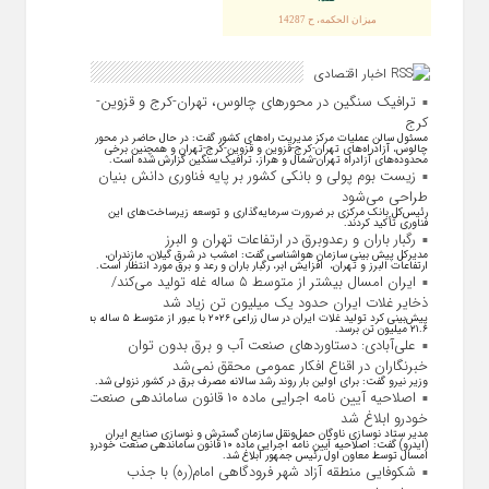
ميزان الحكمه، ح 14287
اخبار اقتصادی
ترافیک سنگین در محورهای چالوس، تهران-کرج و قزوین-
کرج
مسئول سالن عملیات مرکز مدیریت راه‌های کشور گفت: در حال حاضر در محور
چالوس، آزادراه‌های تهران-کرج-قزوین و قزوین-کرج-تهران و همچنین برخی
محدوده‌های آزادراه تهران-شمال و هراز، ترافیک سنگین گزارش شده است.
زیست بوم پولی و بانکی کشور بر پایه فناوری دانش بنیان
طراحی می‌شود
رئیس‌کل بانک مرکزی بر ضرورت سرمایه‌گذاری و توسعه زیرساخت‌های این
فناوری تأکید کردند.
رگبار باران و رعدوبرق در ارتفاعات تهران و البرز
مدیرکل پیش بینی سازمان هواشناسی گفت: امشب در شرق گیلان، مازندران،
ارتفاعات البرز و تهران، افزایش ابر، رگبار باران و رعد و برق مورد انتظار است.
ایران امسال بیشتر از متوسط ۵ ساله غله تولید می‌کند/
ذخایر غلات ایران حدود یک میلیون تن زیاد شد
پیش‌بینی کرد تولید غلات ایران در سال زراعی ۲۰۲۶ با عبور از متوسط ۵ ساله به
۲۱.۶ میلیون تن برسد.
علی‌آبادی: دستاورد‌های صنعت آب و برق بدون توان
خبرنگاران در اقناع افکار عمومی محقق نمی‌شد
وزیر نیرو گفت: برای اولین بار روند رشد سالانه مصرف برق در کشور نزولی شد.
اصلاحیه آیین نامه اجرایی ماده ۱۰ قانون ساماندهی صنعت
خودرو ابلاغ شد
مدیر ستاد نوسازی ناوگان حمل‌ونقل سازمان گسترش و نوسازی صنایع ایران
(ایدرو) گفت: اصلاحیه آیین نامه اجرایی ماده ۱۰ قانون ساماندهی صنعت خودرو
امسال توسط معاون اول رئیس جمهور ابلاغ شد.
شکوفایی منطقه آزاد شهر فرودگاهی امام(ره) با جذب