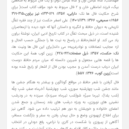
طهماسب، شاه عباس اول و شاه عباس دوم) و یک فال مربوط به فتحعلی
بیگ، فرزند امامقلی خان و 2 فال مربوط به خود مؤلف کتاب است( برای
شرح حکایت فال ها نک:
دارابی، 1357: 129-133؛ نیز براون،315-319
1956:؛ سمیعی، 1366: 1/139-140
). علی اصغر حکمت نیز از چند فقره تفأل
تاریخی به دیوان حافظ و انگیزه و داستان آنها که خود دیده یا ازمعاصران
شنیده است، در ذیل مبحث تفأل در کتاب تاریخ ادبی ایران، نوشتۀ براون
یاد می کند. او اشعارحافظ در پاسخ به نیت ها را جملگی حسب الحال و
از« عجایب تصادفات و نوادرغریبه» می داند(برای این فال ها ونیت ها،
نک: حکمت، 1357: ذیل صفحات421-428
). زرین کوب همۀ این حکایت
ها را قصه هایی مجعول و شیرین دانسته که میان مردم حافظ دوست
ایران درباب درست آمدن و مجرب بودن فال از اشعار او رایج شده بوده
است(
زرین کوب، 1346: 557
).
فال گرفتن با شعر حافظ در مواقع گوناگون و بیشتر به هنگام جشن ها
مانند جشن شب چهارشنبه سوری، شب چهارشنبۀ آخرماه صفر، شبِ چلّه
(شب یلدا)، تیرما سیزّه شو(شب تیرماه سیزده)، سیزده به در ودرشب
نشینی های نوروزی، به ویژه درشب های بلند زمستان و جمع شدن
اعضای خانواده و خویشان به دور هم ترتیب داده می شود. گاهی نیز
برای اطلاع ازبهبودی وضع و حال بیمار، رفتن به سفر و بازگشت مسافر،
آگاهی از پیروزی یا شکست در کاری یا نزاعی، رفع دودلی در انتخاب
همسر، خرید مِلک و کالا، اقدام به کارهایی و مانند آنها نیت می کنند و به