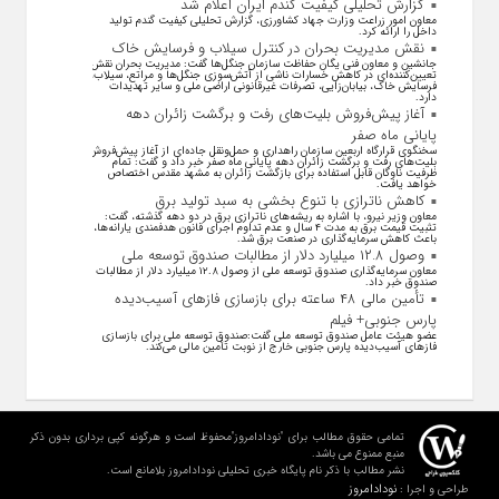
گزارش تحلیلی کیفیت گندم ایران اعلام شد
معاون امور زراعت وزارت جهاد کشاورزی، گزارش تحلیلی کیفیت گندم تولید
داخل را ارائه کرد.
نقش مدیریت بحران در کنترل سیلاب و فرسایش خاک
جانشین و معاون فنی یگان حفاظت سازمان جنگل‌ها گفت: مدیریت بحران نقش
تعیین‌کننده‌ای در کاهش خسارات ناشی از آتش‌سوزی جنگل‌ها و مراتع، سیلاب،
فرسایش خاک، بیابان‌زایی، تصرفات غیرقانونی اراضی ملی و سایر تهدیدات
دارد.
آغاز پیش‌فروش بلیت‌های رفت و برگشت زائران دهه
پایانی ماه صفر
سخنگوی قرارگاه اربعین سازمان راهداری و حمل‌ونقل جاده‌ای از آغاز پیش‌فروش
بلیت‌های رفت و برگشت زائران دهه پایانی ماه صفر خبر داد و گفت: تمام
ظرفیت ناوگان قابل استفاده برای بازگشت زائران به مشهد مقدس اختصاص
خواهد یافت.
کاهش ناترازی با تنوع بخشی به سبد تولید برق
معاون وزیر نیرو، با اشاره به ریشه‌های ناترازی برق در دو دهه گذشته، گفت:
تثبیت قیمت برق به مدت ۴ سال و عدم تداوم اجرای قانون هدفمندی یارانه‌ها،
باعث کاهش سرمایه‌گذاری در صنعت برق شد.
وصول ۱۲.۸ میلیارد دلار از مطالبات صندوق توسعه ملی
معاون سرمایه‌گذاری صندوق توسعه ملی از وصول ۱۲.۸ میلیارد دلار از مطالبات
صندوق خبر داد.
تأمین مالی ۴۸ ساعته برای بازسازی فاز‌های آسیب‌دیده
پارس جنوبی+ فیلم
عضو هیئت عامل صندوق توسعه ملی گفت:صندوق توسعه ملی برای بازسازی
فاز‌های آسیب‌دیده پارس جنوبی خارج از نوبت تأمین مالی می‌کند.
تمامی حقوق مطالب برای "نودادامروز"محفوظ است و هرگونه کپی برداری بدون ذکر
منبع ممنوع می باشد.
نشر مطالب با ذکر نام پایگاه خبری تحلیلی نودادامروز بلامانع است.
نودادامروز
طراحی و اجرا :