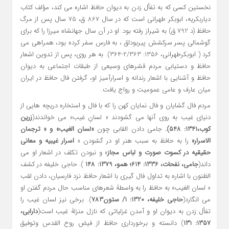
نخستین کسی که به تفأل زدن به دیوان حافظ اشاره می کند، مؤلف کتاب
دیاربکریه، ابوبکر طهرانی است که در سال 867 ق، 75 سال پس از مرگ
حافظ (د 792 ق) به شیراز رفته بود. او در آن سال جهانشاه میرزا را که برای
گوشمالی پسر سرکشش پیربوداق ، به فارس سفر کرده بود، همراهی می
کرد ( ابوبکرطهرانی، 1356: 2/363-364). به هر روی، پس از تدوین اشعار
حافظ و دستیابی مردم قشرهای وسیعی از طبقات اجتماعی به دیوان
حافظ و آشنایی با اشعار رندانه و اسرارآمیز او، گرفتن فال حافظ در ایران
میان عارف و عامی عمومیت و رواج یافت.
مردم فال گشایان و فال نمایان کهن را که با فال و استخاره دریچه هایی از
دنیای غیب به روی آنها می گشودند « لسانِ غیب» می خواندند(
زرین
کوب،1341:
548).
جامی دادن القابی چون
«لسان الغیب» و « ترجمان
الاسرار»
را به حافظ به سبب هنر او در گشودن «
اسرار غیبیه و معانی
حقیقیه در کسوت صورت و لباس مجاز
» و نبودن تکلف در اشعار او می
داند(
جامی، نفحات، 1336: 614؛ همو، 1379: 148
). حاجی خلیفه در کشف
الظنون با اشاره به تداول فال گیری با اشعار حافظ نزد فارسیان، دادن لقب
« لسان الغیب» به حافظ را به واسطۀ شعرهای مناسب حال مردم گفتن او
می انگارد(
حاجی خلیفه، 1320: 1/ ستون783
). برخی نیز لسان غیب را
تفأل زدن به دیوان او و آمدن غزلیاتی که نازل منزلۀ غیب است(
دارابی،
1357: 131
) دانسته و برخورداری حافظ از فیض روح القدس وتوفیق