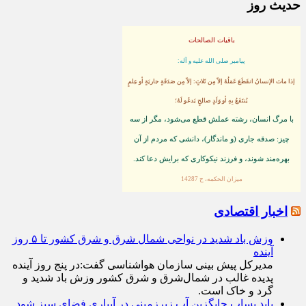
حدیث روز
باقیات الصالحات
پيامبر صلى‏ الله‏ عليه ‏و‏ آله:
إذا ماتَ الإنسانُ انقَطَعَ عَمَلُهُ إلاّ مِن ثَلاثٍ: إلاّ مِن صَدَقَةٍ جاريَةٍ أو عِلمٍ
يُنتَفَعُ بِهِ أو وَلَدٍ صالِحٍ يَدعُو لَهُ؛
با مرگ انسان، رشته عملش قطع مى‌شود، مگر از سه
چيز: صدقه جارى (و ماندگار)، دانشى كه مردم از آن
بهره‏‌مند شوند، و فرزند نيكوكارى كه برايش دعا كند.
ميزان الحكمه، ح 14287
اخبار اقتصادی
وزش باد شدید در نواحی شمال شرق و شرق کشور تا ۵ روز
آینده
مدیرکل پیش بینی سازمان هواشناسی گفت:در پنج روز آینده
پدیده غالب در شمال‌شرق و شرق کشور وزش باد شدید و
گرد و خاک است.
باید پساب جایگزین آب‌ زیرزمینی در آبیاری فضای سبز شود