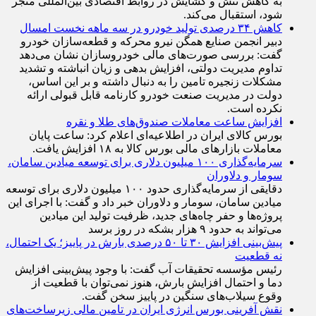
به کاهش تنش و گشایش در روابط اقتصادی بین‌المللی منجر
شود، استقبال می‌کند.
کاهش ۳۴ درصدی تولید خودرو در سه ماهه نخست امسال
دبیر انجمن صنایع همگن نیرو محرکه و قطعه‌سازان خودرو
گفت: بررسی صورت‌های مالی خودروسازان نشان می‌دهد
تداوم مدیریت دولتی، افزایش بدهی و زیان انباشته و تشدید
مشکلات زنجیره تامین را به دنبال داشته و بر این اساس،
دولت در مدیریت صنعت خودرو کارنامه قابل قبولی ارائه
نکرده است.
افزایش ساعت معاملات صندوق‌های طلا و نقره
بورس کالای ایران در اطلاعیه‌ای اعلام کرد: ساعت پایان
معاملات بازار‌های مالی بورس کالا به ۱۸ افزایش یافت.
سرمایه‌گذاری ۱۰۰ میلیون دلاری برای توسعه میادین سامان،
سومار و دلاوران
دقایقی از سرمایه‌گذاری حدود ۱۰۰ میلیون دلاری برای توسعه
میادین سامان، سومار و دلاوران خبر داد و گفت: با اجرای این
پروژه‌ها و حفر چاه‌های جدید، ظرفیت تولید این میادین
می‌تواند به حدود ۹ هزار بشکه در روز برسد
پیش‌بینی افزایش ۳۰ تا ۵۰ درصدی بارش در پاییز؛ یک احتمال،
نه قطعیت
رئیس مؤسسه تحقیقات آب گفت: با وجود پیش‌بینی افزایش
دما و احتمال افزایش بارش، هنوز نمی‌توان با قطعیت از
وقوع سیلاب‌های سنگین در پاییز سخن گفت.
نقش آفرینی بورس انرژی ایران در تامین مالی زیرساخت‌های