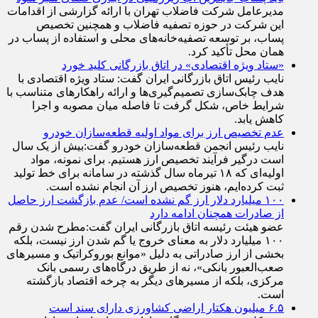
مدیرعامل شرکت فاضلاب تهران با ارائه گزارشی از اقدامات
این شرکت در حوزه تصفیه فاضلاب و همچنین تخصیص
پساب، بر توسعه تصفیه‌خانه‌های محلی و استفاده از پساب در
همان محل تأکید کرد.
«ستاد ویژه اقتصادی» در اتاق بازرگانی کلید خورد
نایب رئیس اتاق بازرگانی ایران گفت: ستاد ویژه اقتصادی با
هدف چابک‌سازی تصمیم‌گیری‌ها و ارائه راهکار‌های متناسب با
شرایط خاص، شکل گرفت تا فاصله میان مصوبه و اجرا
کاهش یابد.
عدم تخصیص ارز برای مواد اولیه قطعه‌سازان خودرو
نایب رئیس انجمن قطعه‌سازان خودرو گفت:بیش از یک سال
است درگیر فرآیند تخصیص ارز هستیم. برای نمونه، مواد
اولیه‌ای که ۱۸ تیرماه سال گذشته در سامانه برای خط تولید
ثبت کرده‌ایم، هنوز تخصیص ارز آن انجام نشده است.
۱۰۰ میلیارد دلار ارز گم نشده است/ عدم بازگشت ارز حاصل
از صادرات همچنان ادامه دارد
عضو هیئت رئیسه اتاق بازرگانی ایران گفت:مطرح شدن رقم
۱۰۰ میلیارد دلار به معنای خروج یا گم شدن ارز نیست، بلکه
بخشی از ارز صادراتی به دلیل «موانع بوروکراتیک و مسیر‌های
صعب‌العبور بانکی»، نه از طریق درگاه‌های رسمی بانک
مرکزی، بلکه از مسیر‌های دیگر به چرخه اقتصاد بازگشته
است.
۶.۵ میلیون هکتار اراضی کشاورزی دارای سند است