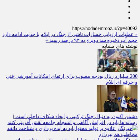
https://nodademrooz.ir/?p=40092
« عملیات ارزیابی خسارات ناشی از جنگ در ایلام با جدیت ادامه دارد
حجم آب ذخیره سد دویرج به ۹۲ درصد رسید »
نوشته های مشابه
200 میلیارد ریال بودجه مصوب برای ارتقای امکانات آموزشی فنی‌
و حرفه‌ ای ایلام
دشمن اکنون به دنبال جنگ ترکیبی و ایجاد شکاف داخلی است |
رسانه‌ ها باید در افزایش آگاهی و انسجام جامعه نقش‌ آفرینی کنند