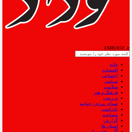
NODAD
EMROOZ
.ir
خانه
اقتصادی
اجتماعی
سیاسی
سلامت
فرهنگ و هنر
ورزشی
صدای مردم / جوابیه
یادداشت
مصاحبه
گزارش
استان ها
آگهی های دولتی