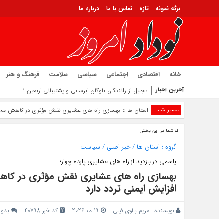
برگه نمونه
تازه
تماس با ما
درباره ما
خانه
اقتصادی
اجتماعی
سیاسی
سلامت
فرهنگ و هنر
آخرین اخبار
تجلیل از رانندگان ناوگان آبرسانی و پشتیبانی اربعین ۱۴۰۵ توسط شرکت آب و فاضلاب استان ایلام
مسیر شما
استان ها
» بهسازی راه‌ های عشایری نقش مؤثری در کاهش محر
کد شما در این بخش
گروه :
استان ها
/
خبر اصلی
/
سیاست
یاسمی در بازدید از راه‌ های عشایری پارده چوار؛
بهسازی راه‌ های عشایری نقش مؤثری در ک
افزایش ایمنی تردد دارد
نویسنده :
مریم بالوی فیلی
19 مه 2026
کد خبر 40798
بدون