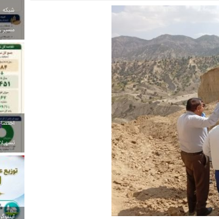
شبکه ب
مسیر ز
تسهیلات