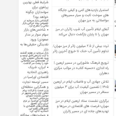
شرایط فعلی بهترین
پرتفوی برای
استمرار بازدیدهای کمی و کیفی جایگاه‌
سهامداران چگونه
های سوخت ثابت و سیار مسیرهای
خواهد بود؟
مواصلاتی به مرز مهران
کارشناس بازار سرمایه در
خصوص روند حرکتی بازار
نکاتی را مطرح کرد.
آبفای ایلام تأمین آب شرب زائران در مرز
شاخص‌های بازار
مهران را تا پایان بازگشت دنبال می‌کند
سهام سوار بر مدار
صعودی/ ورود
نقدینگی حقیقی‌ها به
تردد بیش از ۲.۵ میلیون زائر از مرز مهران/
بازار
تداوم تأمین آب خنک تا خروج آخرین زائر
بازار سرمایه در هفته گذشته
با ثبت بازدهی قابل توجه و
ورود نقدینگی حقیقی، یکی
از هفته‌های سبز معاملاتی
ترویج فرهنگ عاشورایی در مسیر اربعین |
خود را پشت سر گذاشت.
ایران، شریک
راه‌ اندازی «حسینه کتاب» در موکب مرکزی
راهبردی اتحادیه
دهلران
اقتصادی اوراسیا در
تلاش جهادی آب و فاضلاب ایلام در اربعین
مسیر توسعه تجارت
و همگرایی منطقه‌ای
۱۴۰۵ | تضمین کیفیت آب برای ۳ میلیون
وزیر صمت با قرائت پیام
مسافر در مسیر مهران
معاون اول رئیس‌جمهور در
دومین نشست شورای
بین‌دولتی اتحادیه
برگزاری نشست ستاد اربعین ایلام در مرز
اقتصادی اوراسیا، بر عزم
ایران برای تعمیق
مهران؛ فرصت‌ های اقتصادی در مرزها و
همکاری‌های اقتصادی با
کشورهای عضو این
تهدیدهای جاده‌ ای در مسیر زائران
اتحادیه تأکید کرد.
حمایت‌های سه‌گانه