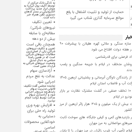
به تازگی بانک مرکزی از
توسعه «کیف پول ایران» به
عنوان ابزار جدید پرداخت
حمایت از تولید و تثبیت اشتغال با رفع
الکترونیکی بر بستر کد‌های
دستوری تلفن همراه خبر
موانع سرمایه‌ گذاری شتاب می‌ گیرد
داده است.
تعیین تکلیف
نیروهای شرکتی/
مطالبه‌ای با سابقه
بار
بیش از دو دهه
پروژه سازه سنگی و ملاتی کهره هلیلان با پیشرفت ۹۰
همچنان باقی است
تعیین و تکلیف نیرو‌های
 هفته دولت افتتاح می شود
شرکتی یکی از اصلی‌ترین
مطالبات نیرو‌های شرکتی
است که در همین راستا
مجلس به دنبال تبدیل
وضعیت نیرو‌های شرکتی به
وشان متخلف در ایلام با جریمه سنگین و پلمب
قرارداد معین است.
دند
آزادسازی سهام
عدالت به نفع مردم
تجلیل از رانندگان ناوگان آبرسانی و پشتیبانی اربعین ۱۴۰۵
اجرایی شود
ت آب و فاضلاب استان ایلام
نماینده مجلس گفت:تکلیف
قانونی مدیریت سهام
کشف ۱۰ تخلف صنفی در گشت مشترک نظارت بر بازار
بایدهرچه سریع‌تر اجرایی
شود و آزادسازی سهام
رو در ایلام
عدالت توسط دولت انجام
بپذیرد.
بازگشت بیش از یک میلیون و ۳۰۵ هزار زائر اربعین از مرز
افزایش بهره وری
کشور
تولید راه حلی برای
دستیابی به
 بازدیدهای کمی و کیفی جایگاه‌ های سوخت ثابت
خودکفایی محصولات
یرهای مواصلاتی به مرز مهران
اساسی
یلام تأمین آب شرب زائران در مرز مهران را تا پایان
رئیس اتاق اصناف