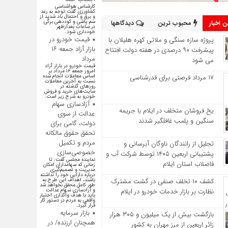
کارشناس هواشناسی
کشاورزی گفت:توجه به رعد
و برق و احتمال باد شدید از
سم پاشی و کوددهی برگی
 اخبار
محبوب ترین
دیدگاهها
در ساعات بعدازظهر
خودداری شود.
قیمت خودرو در
پروژه سازه سنگی و ملاتی کهره هلیلان با
بازار آزاد جمعه ۱۶
پیشرفت ۹۰ درصدی در هفته دولت افتتاح
مرداد
می شود
قیمت خودرو در بازار آزاد
امروز جمعه ۱۶ مرداد بر
17 مرداد فرصتی برای قدرشناسی
اساس معاملات انجام شده
نسبت به آخرین معاملات
روز‌های گذشته در
سایت‌های خرید و فروش
خودرو به شرح زیر است.
آزادسازی سهام
یخ‌ فروشان متخلف در ایلام با جریمه
عدالت از سوی
سنگین و پلمب غافلگیر شدند
دولت، گامی برای
تحقق حقوق مالکانه
مردم و تکمیل
تجلیل از رانندگان ناوگان آبرسانی و
خصوصی‌سازی
پشتیبانی اربعین ۱۴۰۵ توسط شرکت آب و
نماینده مجلس گفت: تا
فاضلاب استان ایلام
زمانی که سهامداران امکان
مدیریت و تصمیم‌گیری
درباره دارایی خود را نداشته
کشف ۱۰ تخلف صنفی در گشت مشترک
باشند، اهداف این طرح به
طور کامل محقق نخواهد شد
نظارت بر بازار خدمات خودرو در ایلام
و آزادسازی سهام عدالت
باید با هدف واگذاری اختیار
واقعی به مردم در دستور کار
قرار گیرد.
بازار سرمایه
بازگشت بیش از یک میلیون و ۳۰۵ هزار
همچنان ارزنده/ در
زائر اربعین از مرز مهران به کشور