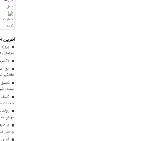
آخرین اخ
درصدی در
17 مرداد فرصتی برای قدرشناسی
یخ‌ فر
غافلگیر ش
توسط شرک
خدمات خود
مهران به 
استمرار
و سیار مس
آبفای ا