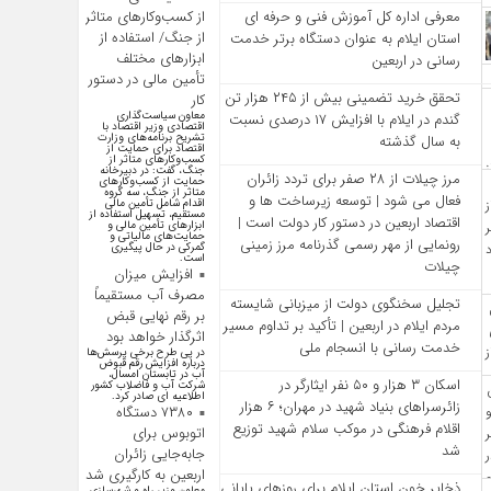
از کسب‌وکارهای متاثر
معرفی اداره کل آموزش فنی و حرفه‌ ای
از جنگ/ استفاده از
استان ایلام به‌ عنوان دستگاه برتر خدمت‌
ابزارهای مختلف
رسانی در اربعین
تأمین مالی در دستور
تحقق خرید تضمینی بیش از ۲۴۵ هزار تن
کار
معاون سیاست‌گذاری
گندم در ایلام با افزایش ۱۷ درصدی نسبت
اقتصادی وزیر اقتصاد با
تشریح برنامه‌های وزارت
به سال گذشته
اقتصاد برای حمایت از
کسب‌وکار‌های متاثر از
جنگ، گفت: در دبیرخانه
مرز چیلات از ۲۸ صفر برای تردد زائران
حمایت از کسب‌وکار‌های
متاثر از جنگ، سه گروه
فعال می‌ شود | توسعه زیرساخت‌ ها و
اقدام شامل تأمین مالی
مستقیم، تسهیل استفاده از
اقتصاد اربعین در دستور کار دولت است |
ابزار‌های تأمین مالی و
حمایت‌های مالیاتی و
رونمایی از مهر رسمی گذرنامه مرز زمینی
گمرکی در حال پیگیری
است.
چیلات
افزایش میزان
مصرف آب مستقیماً
تجلیل سخنگوی دولت از میزبانی شایسته
بر رقم نهایی قبض
مردم ایلام در اربعین | تأکید بر تداوم مسیر
اثرگذار خواهد بود
خدمت‌ رسانی با انسجام ملی
در پی طرح برخی پرسش‌ها
درباره افزایش رقم قبوض
آب در تابستان امسال،
اسکان ۳ هزار و ۵۰ نفر ایثارگر در
شرکت آب و فاضلاب کشور
اطلاعیه ای صادر کرد.
زائرسراهای بنیاد شهید در مهران؛ ۶ هزار
۷۳۸۰ دستگاه
اقلام فرهنگی در موکب سلام شهید توزیع
اتوبوس برای
شد
جابه‌جایی زائران
اربعین به کارگیری شد
ذخایر خون استان ایلام برای روزهای پایانی
معاون وزیر راه و شهرسازی