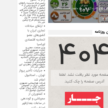
رئیس مرکز مدیریت راه‌های
کشور از خروج بیش از ۳
ارزش افزوده و آلایندگی طی دو ماهه نخست ۱۴۰۵ در
میلیون و ۱۰۲ هزار زائر
اربعین از مرزهای شش‌گانه
زمینی و بازگشت حدود ۲
میلیون و ۷۶۵ هزار زائر به
یلام
کشور تا ساعت ۲۴ روز
بیست‌ویکم طرح اربعین
خبر داد
ارتقای مبادلات
تجاری ایران با
روزنامه
کشور‌های عضو
اتحادیه اقتصادی
اوراسیا
وزیر صنعت، معدن و
تجارت جمهوری اسلامی
ایران، ضمن اعلام پایان
موفقیت‌آمیز دومین نشست
شورای بین‌دولتی اتحادیه
اقتصادی اوراسیا در
قرقیزستان، از تصویب
جمع‌بندی‌های راهبردی این
اجلاس خبر داد.
جزئیات تأخیر پرواز
تهران ـ استانبول
اعلام شد
شرکت هواپیمایی جمهوری
اسلامی ایران در خصوص
جزئیات تأخیر پرواز تهران_
استانبول توضیح داد.
کشاورزان از
سم‌پاشی و کوددهی
در ساعات بعدازظهر
اجتناب کنند