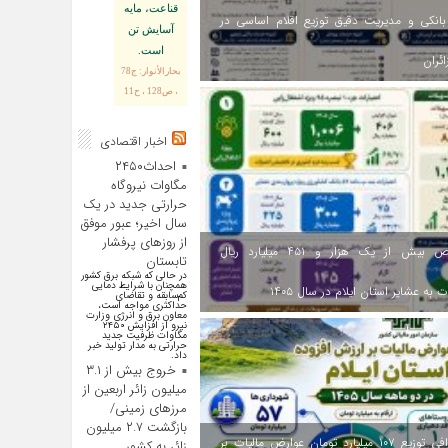
قناعت، مايه
انکی و مدیریت دقیق توزیع اقلام اساسی در
آسايش تن
است.
ائران
بحارالأنوار: ج78
، ص128 ، ح11
اخبار اقتصادی
احداث۲۴۵۰
مگاوات نیروگاه
حرارتی جدید در یک
سال اخیر؛ عبور موفق
از روز‌های پرفشار
اختصاص بیش از یک هزار و ۴۵۱ میلیارد ریال
تابستان
در حالی که شبکه برق کشور
همچنان با شرایط دمایی
 به عشایر استان ایلام در سال ۱۴۰۵
کم‌سابقه و تقاضای
حداکثری مواجه است،
معاون برق و انرژی وزارت
نیرو از افزایش ۲۴۵۰
مگاوات ظرفیت جدید
حرارتی به مدار تولید خبر
داد.
خروج بیش از ۳.۱
میلیون زائر اربعین از
مرزهای زمینی/
بازگشت ۲.۷ میلیون
اینفوگرافی توزیع ۱۰۷ میلیارد تومان عوارض مالیات بر
زائر به کشور