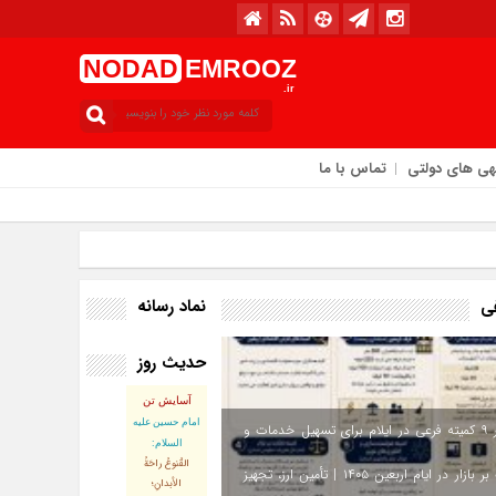
NODAD
EMROOZ
.ir
هی های دولتی
تماس با ما
ه / ۱۶ مرداد / ۱۴۰۵
نماد رسانه
فی
حدیث روز
آسایش تن
امام حسین علیه
استقرار ۹ کمیته فرعی در ایلام برای تسهیل خدمات و
السلام:
القُنوعُ راحَةُ
نظارت بر بازار در ایام اربعین ۱۴۰۵ | تأمین ارز، تجهیز
الأبدانِ؛