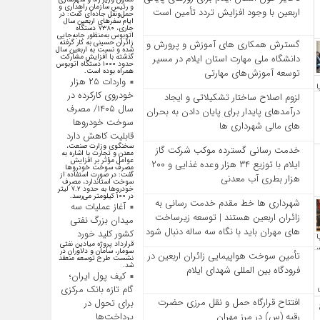
و رئیس سازمان راهداری و
اربعین با وجود افزایش تردد تأمین است
حمل‌ونقل جاده‌ای گفت: در
ایام سفرهای اربعین سال
جاری، ۷۳۸۰ دستگاه
اتوبوس به‌منظور جابه‌جایی
زائران حسینی به‌ کار گرفته
گسترش همکاری‌ های آموزش و پرورش و
شده و نسبت به اربعین سال
گذشته با افزایش مشارکت
دانشگاه ملی مهارت استان ایلام در مسیر
حدود ۱۰۰۰ دستگاه اتوبوس
همراه بوده است.
توسعه آموزش‌های مهارتی
واردات ۲۵ هزار
خودروی کارکرده در
لزوم اصلاح ساختار تشکیلاتی و ایجاد
سال ۱۴۰۵/ مصرف
درآمدهای پایدار برای پایان دادن به بحران‌
سوخت خودرو‌ها
های مالی شهرداری‌ ها
قابلیت کاهش دارد
سخنگوی وزارت صنعت،
خدمت رسانی گسترده موکب شرکت گاز
معدن و تجارت با اشاره به
عوامل مؤثر بر افزایش
ایلام با توزیع ۳۴ هزار وعده غذایی و ۲۰۰
مصرف سوخت خودرو‌ها
گفت: در صورت استفاده از
هزار بطری آب معدنی
سوخت استاندارد، مصرف
خودرو‌ها به حدود ۷.۲ لیتر
در ۱۰۰ کیلومتر می‌رسد.
شهرداری‌ ها خط مقدم خدمت ‌رسانی به
آغاز عملیات سه
زائران اربعین هستند | توسعه زیرساخت
میدان بزرگ نفتی
‌های مهران باید با نگاه سه‌ ساله دنبال شود
کشور کلید خورد
قرارداد پروژه میادین نفتی
سومار، سامان و دلاوران در
تأمین سوخت هواپیمایی زائران اربعین در
نشست طرح توسعه منعقد
شد.
فرودگاه بین المللی شهدای ایلام
کیف پول ایران؛
گام تازه بانک مرکزی
افتتاح قرارگاه حمل‌ و نقل مرزی حضرت
برای تحول در
رقیه (س) در مرز مهران
پرداخت‌ها