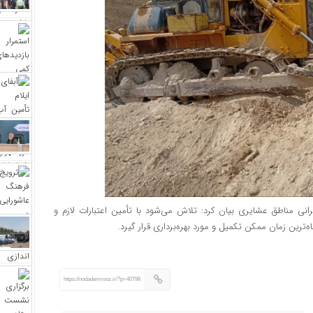
نی مناطق عشایری بیان کرد: تلاش می‌شود با تأمین اعتبارات لازم و
‌ترین زمان ممکن تکمیل و مورد بهره‌برداری قرار گیرد.
https://nodademrooz.ir/?p=40798