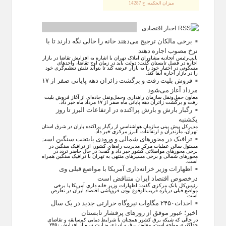
ميزان الحكمه، ح 14287
اخبار اقتصادی
برخی مالکان ترجیح می‌دهند خانه را خالی نگه دارند تا با
نرخ مصوب اجاره دهند
نایب‌رئیس اتحادیه مشاوران املاک تهران با اشاره به افزایش تقاضا در بازار
اجاره در فصل تابستان گفت: دولت باید در زمان اوج تقاضا، واحد‌های
مسکونی در اختیار خود را به بازار عرضه کند تا بتواند نقش تنظیم‌گری خود
را در بازار اجاره ایفا کند.
فروش بلیت رفت و برگشت زائران دهه پایانی صفر از ۱۷
مرداد آغاز می‌شود
معاون حمل‌ونقل سازمان راهداری وحمل‌و‌نقل جاده‌ای از آغاز فروش بلیت
رفت و برگشت زائران دهه پایانی ماه صفر از ۱۷ مرداد ماه خبر داد.
رگبار بارش و بارش پراکنده در ارتفاعات البرز تا روز
یکشنبه
مدیرکل پیش بینی سازمان هواشناسی از رگبار پراکنده باران در شرق استان
تهران، مازندران و ارتفاعات البرز مرکزی خبر داد.
ترافیک در محورهای شمالی و ورودی پایتخت سنگین است
مسئول سالن عملیات مرکز مدیریت راه‌های کشور، از ترافیک سنگین در
برخی محورهای مواصلاتی کشور خبر داد و گفت: در حال حاضر تردد در
محورهای شمالی و برخی مسیرهای منتهی به تهران با ترافیک سنگین همراه
است.
اظهارات وزیر خزانه‌داری آمریکا با مواضع قبلی وی
درخصوص اقتصاد ایران متناقض است
رئیس‌کل بانک مرکزی گفت: اظهارات وزیر خانه داری آمریکا با برخی
مواضع قبلی درباره قریب‌الوقوع بودن فروپاشی اقتصاد ایران در تعارض
است.
احداث۲۴۵۰ مگاوات نیروگاه حرارتی جدید در یک سال
اخیر؛ عبور موفق از روز‌های پرفشار تابستان
در حالی که شبکه برق کشور همچنان با شرایط دمایی کم‌سابقه و تقاضای
حداکثری مواجه است، معاون برق و انرژی وزارت نیرو از افزایش ۲۴۵۰