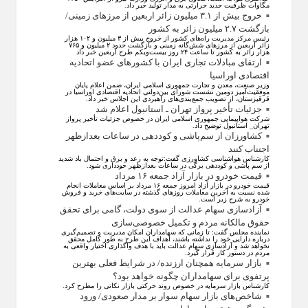
مگاوات ظرفیت جدید حرارتی به مدار تولید خبر داد.
خروج بیش از ۳.۱ میلیون زائر اربعین از مرزهای زمینی/
بازگشت ۲.۷ میلیون زائر به کشور
رئیس مرکز مدیریت راه‌های کشور از خروج بیش از ۳ میلیون و ۱۰۲ هزار
زائر اربعین از مرزهای شش‌گانه زمینی و بازگشت حدود ۲ میلیون و ۷۶۵
هزار زائر به کشور تا ساعت ۲۴ روز بیست‌ویکم طرح اربعین خبر داد
ارتقای مبادلات تجاری ایران با کشور‌های عضو اتحادیه
اقتصادی اوراسیا
وزیر صنعت، معدن و تجارت جمهوری اسلامی ایران، ضمن اعلام پایان
موفقیت‌آمیز دومین نشست شورای بین‌دولتی اتحادیه اقتصادی اوراسیا در
قرقیزستان، از تصویب جمع‌بندی‌های راهبردی این اجلاس خبر داد.
جزئیات تأخیر پرواز تهران ـ استانبول اعلام شد
شرکت هواپیمایی جمهوری اسلامی ایران در خصوص جزئیات تأخیر پرواز
تهران_ استانبول توضیح داد.
کشاورزان از سم‌پاشی و کوددهی در ساعات بعدازظهر
اجتناب کنند
کارشناس هواشناسی کشاورزی گفت:توجه به رعد و برق و احتمال باد شدید
از سم پاشی و کوددهی برگی در ساعات بعدازظهر خودداری شود.
قیمت خودرو در بازار آزاد جمعه ۱۶ مرداد
قیمت خودرو در بازار آزاد امروز جمعه ۱۶ مرداد بر اساس معاملات انجام
شده نسبت به آخرین معاملات روز‌های گذشته در سایت‌های خرید و فروش
خودرو به شرح زیر است.
آزادسازی سهام عدالت از سوی دولت، گامی برای تحقق
حقوق مالکانه مردم و تکمیل خصوصی‌سازی
نماینده مجلس گفت: تا زمانی که سهامداران امکان مدیریت و تصمیم‌گیری
درباره دارایی خود را نداشته باشند، اهداف این طرح به طور کامل محقق
نخواهد شد و آزادسازی سهام عدالت باید با هدف واگذاری اختیار واقعی به
مردم در دستور کار قرار گیرد.
بازار سرمایه همچنان ارزنده/ در شرایط فعلی بهترین
پرتفوی برای سهامداران چگونه خواهد بود؟
کارشناس بازار سرمایه در خصوص روند حرکتی بازار نکاتی را مطرح کرد.
شاخص‌های بازار سهام سوار بر مدار صعودی/ ورود