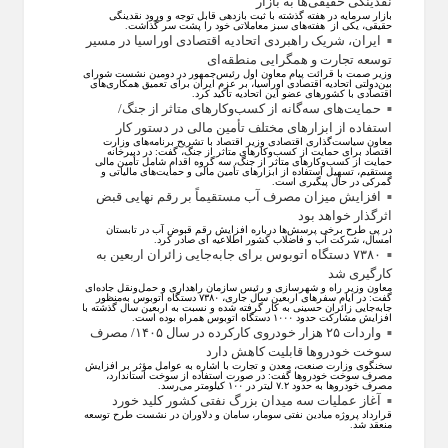
نقدینگی حقیقی‌ها به بازار
بازار سرمایه در هفته گذشته با ثبت بازدهی قابل توجه و ورود نقدینگی
حقیقی، یکی از هفته‌های سبز معاملاتی خود را پشت سر گذاشت.
ایران، شریک راهبردی اتحادیه اقتصادی اوراسیا در مسیر
توسعه تجارت و همگرایی منطقه‌ای
وزیر صمت با قرائت پیام معاون اول رئیس‌جمهور در دومین نشست شورای
بین‌دولتی اتحادیه اقتصادی اوراسیا، بر عزم ایران برای تعمیق همکاری‌های
اقتصادی با کشورهای عضو این اتحادیه تأکید کرد.
حمایت‌های سه‌گانه از کسب‌وکارهای متاثر از جنگ/
استفاده از ابزارهای مختلف تأمین مالی در دستور کار
معاون سیاست‌گذاری اقتصادی وزیر اقتصاد با تشریح برنامه‌های وزارت
اقتصاد برای حمایت از کسب‌وکار‌های متاثر از جنگ، گفت: در دبیرخانه
حمایت از کسب‌وکار‌های متاثر از جنگ، سه گروه اقدام شامل تأمین مالی
مستقیم، تسهیل استفاده از ابزار‌های تأمین مالی و حمایت‌های مالیاتی و
گمرکی در حال پیگیری است.
افزایش میزان مصرف آب مستقیماً بر رقم نهایی قبض
اثرگذار خواهد بود
در پی طرح برخی پرسش‌ها درباره افزایش رقم قبوض آب در تابستان
امسال، شرکت آب و فاضلاب کشور اطلاعیه ای صادر کرد.
۷۳۸۰ دستگاه اتوبوس برای جابه‌جایی زائران اربعین به
کارگیری شد
معاون وزیر راه و شهرسازی و رئیس سازمان راهداری و حمل‌ونقل جاده‌ای
گفت: در ایام سفرهای اربعین سال جاری، ۷۳۸۰ دستگاه اتوبوس به‌منظور
جابه‌جایی زائران حسینی به‌ کار گرفته شده و نسبت به اربعین سال گذشته با
افزایش مشارکت حدود ۱۰۰۰ دستگاه اتوبوس همراه بوده است.
واردات ۲۵ هزار خودروی کارکرده در سال ۱۴۰۵/ مصرف
سوخت خودرو‌ها قابلیت کاهش دارد
سخنگوی وزارت صنعت، معدن و تجارت با اشاره به عوامل مؤثر بر افزایش
مصرف سوخت خودرو‌ها گفت: در صورت استفاده از سوخت استاندارد،
مصرف خودرو‌ها به حدود ۷.۲ لیتر در ۱۰۰ کیلومتر می‌رسد.
آغاز عملیات سه میدان بزرگ نفتی کشور کلید خورد
قرارداد پروژه میادین نفتی سومار، سامان و دلاوران در نشست طرح توسعه
منعقد شد.