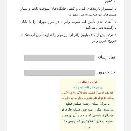
به کشور
استمرار بازدیدهای کمی و کیفی جایگاه‌ های سوخت ثابت و سیار
مسیرهای مواصلاتی به مرز مهران
آبفای ایلام تأمین آب شرب زائران در مرز مهران را تا پایان
بازگشت دنبال می‌کند
تردد بیش از ۲.۵ میلیون زائر از مرز مهران/ تداوم تأمین آب خنک تا
خروج آخرین زائر
نماد رسانه
حدیث روز
باقیات الصالحات
پيامبر صلى‏ الله‏ عليه ‏و‏ آله:
إذا ماتَ الإنسانُ انقَطَعَ عَمَلُهُ إلاّ مِن ثَلاثٍ: إلاّ مِن
صَدَقَةٍ جاريَةٍ أو عِلمٍ يُنتَفَعُ بِهِ أو وَلَدٍ صالِحٍ يَدعُو لَهُ؛
با مرگ انسان، رشته عملش قطع
مى‌شود، مگر از سه چيز: صدقه جارى (و
ماندگار)، دانشى كه مردم از آن بهره‏‌مند
شوند، و فرزند نيكوكارى كه برايش دعا
كند.