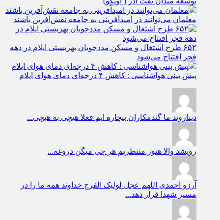
توسعه میدان نفت آذر ( اویکو)
معلمان می‌توانند در امیدآفرینی به جامعه نقش‌آفرین باشند
۶۵۲ طرح اشتغال و مسکن مددجویان بهزیستی ایلام در دهه
فجر افتتاح می‌شود
پیش بینی هواشناسی : کاهش ۴ درجه‌ای دمای هوای ایلام
دیناروند
ما گندمکاران بیچاره ایم فعلا هیچی به هیچی...
رویشد
والا هنوز منتطریم هر چی میگن دروغه...
آرزو احمدی
اللهم عجل لولیک الفرج خداوند همه ما را در
مسیر شهدا قرار دهد...