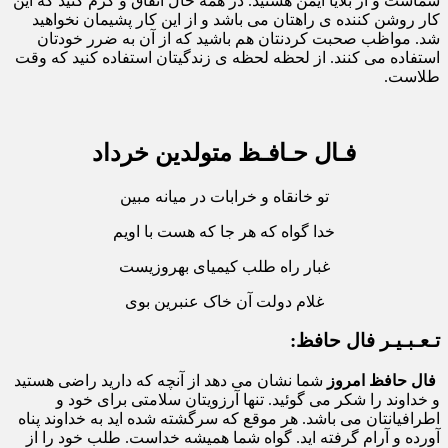
شماست و از بلایا ایمن هستید. در همه حال انفاق و کرم کنید که این
کار روشن کننده ی راهتان می باشد و از این کار پشیمان نخواهید
شد. مواظب صحبت کردنتان هم باشید که از آن به ضرر خودتان
استفاده می کنند. از لحظه لحظه ی زندگیتان استفاده کنید که وقت
طلاست.
فـال حـافـظ متولدین خرداد
تو خانقاه و خرابات در میانه مبین
خدا گواه که هر جا که هست با اویم
غبار راه طلب کیمیای بهروزیست
غلام دولت آن خاک عنبرین بوی
تـعـبـیـر فال حافظ:
فال حافظ
امروز
شما نشان می دهد از آنچه که دارید راضی هستید
و خداوند را شکر می گوئید. تنها آرزویتان سلامتی برای خود و
اطرافیانتان می باشد. هر موقع که سرگشته شده اید به خداوند پناه
آورده و آرام گرفته اید. گواه شما همیشه خداست. طلب خود را از