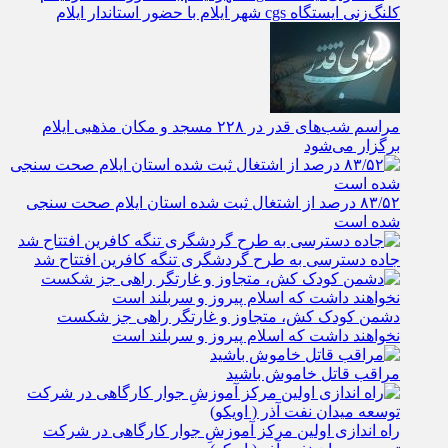
کلنگ‌زنی ایستگاه cgs شهر ایلام با حضور استاندار ایلام
مراسم شب‌های قدر در ۲۲۸ مسجد و مکان مذهبی ایلام
برگزار می‌شود
۸۳/۵۲ درصد از اشتغال ثبت شده استان ایلام صحت سنجی
شده است
جاده دسترسی به طرح گردشگری تنگه کافرین افتتاح شد
دشمن کودک کش، متجاوز و غارتگر راهی جز شکست
نخواهند داشت که اسلام پیروز و سربلند است
مراقب قاتل خاموش باشید
راه اندازی اولین مرکز آموزشِ جوار کارگاهی در شرکت