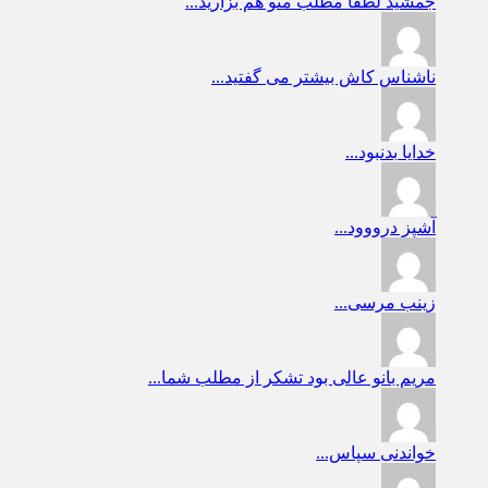
جمشید
لطفا مطلب منو هم بزارید...
ناشناس
کاش بیشتر می گفتید...
خدایا
بدنبود...
آشپز
درووود...
زینب
مرسی...
مریم بانو
عالی بود تشکر از مطلب شما...
خواندنی
سپاس...