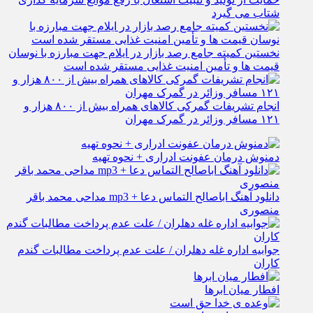
شتاب می‌ گیرد
نخستین کمیته جامع رصد بازار در ایلام جهت مبارزه با نوسان
قیمت‌ ها و تأمین امنیت غذایی مستقر شده است
انجام تشریفات گمرکی کالاهای همراه بیش از ۸۰۰ هزار و
۱۲۱ مسافر وزائر در گمرک مهران
دمنوش درمان عفونت ادراری + نحوه تهیه
دانلود آهنگ اباصالح التماس دعا + mp3 مداحی محمد باقر
منصوری
جوابیه اداره غله دهلران / علت عدم پرداخت مطالبات گندم
کاران
افطار میان ابرها