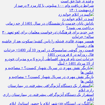
وعده ی خدا حق است
شرایط دریافت وام ۱۰۰ میلیونی با کارمزد ۴ درصد از
اردیبهشت ۱۴۰۱
امید در ایلام جوانه زد
پاداش پایان خدمت بازنشستگان در سال 1401 از چه زمانی
پرداخت می شود؟
خبر جدید برای فرهنگیان/درخواست معلمان برای لغو تعهد ۳۰
ساله+ جزئیات
همسر مهدی قائدی فیتیله را پایین کشید/ سکوت بعد از حاشیه
های زشت!
قیمت روز گوشی سامسونگ در امروز 10 آذر 1400+ جزئیات
فال روزانه در 4 فروردین 1401
جزئیات ثبت نام فروش اقساطی آریزو 6 پرو مدیران خودرو
از 19 مرداد 1401 + لینک
بازیگر نقش مهری در سریال شهباز کیست؟ + مصاحبه و
عکس ها
استقرار یک دستگاه آنژیوگرافی پیشرفته، در بیمارستان رازی
ایلام