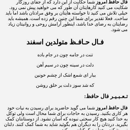
فال حافظ امروز
شما حکایت از این دارد که از جفای روزگار
شکایت می کنید کارهایتان آن طور که می خواهید پیش نمی رود.
خیلی تلاش می کنید تا خواسته هایتان بر وفق مرادتان باشد اما باید
ساخت. فعلا تقدیر برای شما این چنین رقم زده است. همیشه باید
رضایتان به رضای خدا باشد، اینطور آرامش روحی و روانیتان زیاد
می شود.
فـال حـافـظ متولدین اسفند
تنت در جامه چون در جام باده
دلت در سینه چون در سیم آهن
ببار ای شمع اشک از چشم خونین
که شد سوز دلت بر خلق روشن
تـعـبـیـر فال حافظ:
فال حافظ امروز
شما می گوید حاضرید برای رسیدن به نیات خود
هر کاری بکنید. رسیدن به حاجات برای شما محال است ولی توکل
به خدا کنید هیچ کار سختی نبوده که آسان نشود. از دوستانتان کمک
بگیرید. دردتان را به دیگران هم بگوئید شاید به شما کمک کنند. دلتان
نمی شکند و خدا نیز کمکتان می کند.