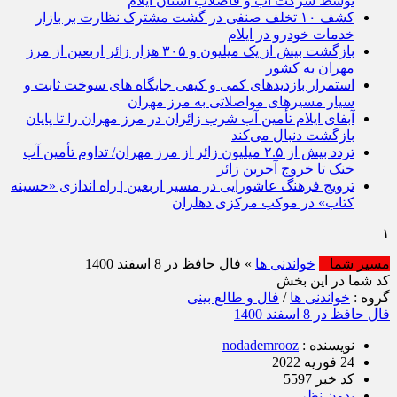
توسط شرکت آب و فاضلاب استان ایلام
کشف ۱۰ تخلف صنفی در گشت مشترک نظارت بر بازار
خدمات خودرو در ایلام
بازگشت بیش از یک میلیون و ۳۰۵ هزار زائر اربعین از مرز
مهران به کشور
استمرار بازدیدهای کمی و کیفی جایگاه‌ های سوخت ثابت و
سیار مسیرهای مواصلاتی به مرز مهران
آبفای ایلام تأمین آب شرب زائران در مرز مهران را تا پایان
بازگشت دنبال می‌کند
تردد بیش از ۲.۵ میلیون زائر از مرز مهران/ تداوم تأمین آب
خنک تا خروج آخرین زائر
ترویج فرهنگ عاشورایی در مسیر اربعین | راه‌ اندازی «حسینه
کتاب» در موکب مرکزی دهلران
مسیر شما
خواندنی ها
» فال حافظ در 8 اسفند 1400
کد شما در این بخش
گروه :
خواندنی ها
/
فال و طالع بینی
فال حافظ در 8 اسفند 1400
نویسنده :
nodademrooz
24 فوریه 2022
کد خبر 5597
بدون نظر