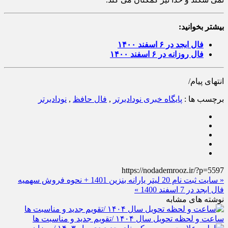
بیشتر بخوانید:
فال ابجد در ۶ اسفند ۱۴۰۰
فال روزانه در ۶ اسفند ۱۴۰۰
انتهای پیام/
برچسب ها :
پایگاه خبری نودادبرتر
,
فال حافظ
,
نودادبرتر
https://nodademrooz.ir/?p=5597
« سایت ثبت نام 20 لیتر یارانه بنزین 1401 + نحوه فروش سهمیه
فال ابجد در 7 اسفند 1400 »
نوشته های مشابه
ساعت و لحظه تحویل سال ۱۴۰۴ /تقویم جدید و مناسبت ها