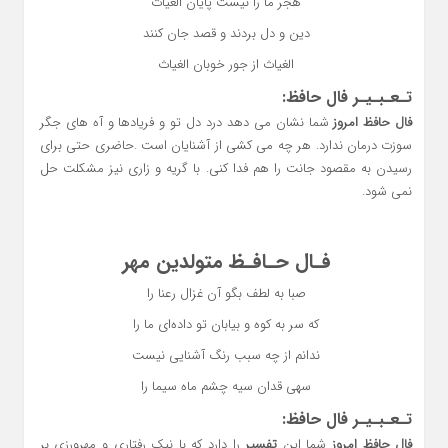
هجر ما را نیست پایان الغیاث
دین و دل بردند و قصد جان کنند
الغیاث از جور خوبان الغیاث
تـعـبـیـر فال حافظ:
فال حافظ امروز
شما نشان می دهد درد دل تو و فریادها و آه های جگر
سوزت درمان ندارد. هر چه می کشی از آشنایان است .حاضری حتی برای
رسیدن به مقصود جانت را هم فدا کنی. با گریه و زاری نیز مشکلت حل
نمی شود.
فـال حـافـظ متولدین مهر
صبا به لطف بگو آن غزال رعنا را
که سر به کوه و بیابان تو داده‌ای ما را
ندانم از چه سبب رنگ آشنایی نیست
سهی قدان سیه چشم ماه سیما را
تـعـبـیـر فال حافظ:
فال حافظ امروز
شما این
تفسیر
را دارد که با نیک رفتاری و مهرورزی بر