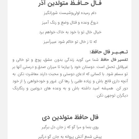
فـال حـافـظ متولدین آذر
دلم رمیده لولی‌وشیست شورانگیز
دروغ وعده و قتال وضع و رنگ آمیز
خیال خال تو با خود به خاک خواهم برد
که تا ز خال تو خاکم شود عبیرآمیز
تـعبـیـر فال حافظ:
تفسیر فال حافظ
شما می گوید زندگی بدون عشق، پوچ و تو خالی و
غیرقابل تحمل است. دوستان خود را بیازما تا میزان صدق و درستی آنها بر
تو مسلم شود. با کسانی که ادعای دوستی و محبت دارند معاشرت نکن. به
آنچه داری قانع باش و زیاده طلبی را رها کن. غرور و خودخواهی را از خود
دور کن. همیشه امید داشته باش و به وعده های دروغین و رنگارنگ
دیگران توجهی نکن.
فال حافظ متولدین دی
روی بنما و مرا گو که ز جان دل برگیر
پیش شمع آتش پروانه به جان گو درگیر