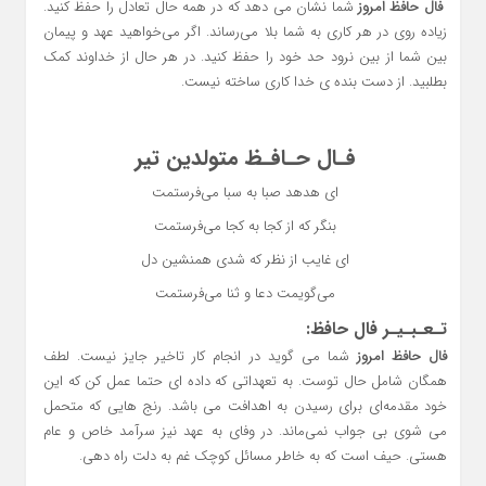
فال حافظ
امروز
شما نشان می دهد که در همه حال تعادل را حفظ کنید.
زیاده روی در هر کاری به شما بلا می‌رساند. اگر می‌خواهید عهد و پیمان
بین شما از بین نرود حد خود را حفظ کنید. در هر حال از خداوند کمک
بطلبید. از دست بنده ی خدا کاری ساخته نیست.
فـال حـافـظ متولدین تیر
ای هدهد صبا به سبا می‌فرستمت
بنگر که از کجا به کجا می‌فرستمت
ای غایب از نظر که شدی همنشین دل
می‌گویمت دعا و ثنا می‌فرستمت
تـعـبـیـر فال حافظ:
فال حافظ امروز
شما می گوید در انجام کار تاخیر جایز نیست. لطف
همگان شامل حال توست. به تعهداتی که داده ای حتما عمل کن که این
خود مقدمه‌ای برای رسیدن به اهدافت می باشد. رنج هایی که متحمل
می شوی بی جواب نمی‌ماند. در وفای به عهد نیز سرآمد خاص و عام
هستی. حیف است که به خاطر مسائل کوچک غم به دلت راه دهی.