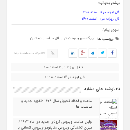
بیشتر بخوانید:
فال ابجد در ۱۱ اسفند ۱۴۰۰
فال روزانه در ۱۱ اسفند ۱۴۰۰
انتهای پیام/
پایگاه خبری نودادبرتر
فال حافظ
نودادبرتر
برچسب ها :
,
,
https://nodademrooz.ir/?p=5797
« فال روزانه در 11 اسفند 1400
فال ابجد در 12 اسفند 1400 »
نوشته های مشابه
ساعت و لحظه تحویل سال ۱۴۰۴ /تقویم جدید و
مناسبت ها
اولین علامت ویروس کرونای جدید دی ماه ۱۴۰۳ /
میزان کشندگی ویروس متاپنومو-ویروسِ انسانی یا