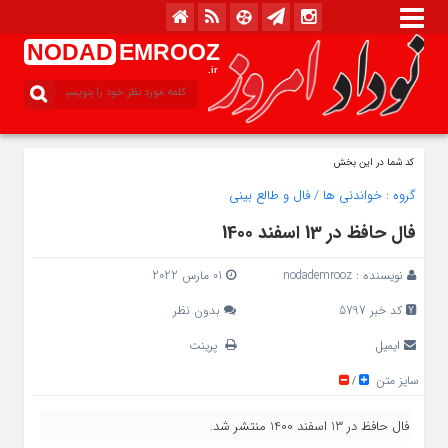
NODAD
EMROOZ
.ir
کد شما در این بخش
گروه :
خواندنی ها
/
فال و طالع بینی
فال حافظ در 13 اسفند 1400
نویسنده :
nodademrooz
01 مارس 2022
کد خبر 5797
بدون نظر
ایمیل
پرینت
سایز متن
/
فال حافظ در 13 اسفند 1400 منتشر شد.