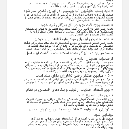
مدیرکل پیش بینی سازمان هواشناسی گفت:در پنج روز آینده پدیده غالب در
شمال‌شرق و شرق کشور وزش باد شدید و گرد و خاک است.
باید پساب جایگزین آب‌ زیرزمینی در آبیاری فضای سبز شود
مدیرعامل شرکت فاضلاب تهران با ارائه گزارشی از اقدامات این شرکت در حوزه
تصفیه فاضلاب و همچنین تخصیص پساب، بر توسعه تصفیه‌خانه‌های محلی و
استفاده از پساب در همان محل تأکید کرد.
«ستاد ویژه اقتصادی» در اتاق بازرگانی کلید خورد
نایب رئیس اتاق بازرگانی ایران گفت: ستاد ویژه اقتصادی با هدف چابک‌سازی
تصمیم‌گیری‌ها و ارائه راهکار‌های متناسب با شرایط خاص، شکل گرفت تا
فاصله میان مصوبه و اجرا کاهش یابد.
عدم تخصیص ارز برای مواد اولیه قطعه‌سازان خودرو
نایب رئیس انجمن قطعه‌سازان خودرو گفت:بیش از یک سال است درگیر فرآیند
تخصیص ارز هستیم. برای نمونه، مواد اولیه‌ای که ۱۸ تیرماه سال گذشته در
سامانه برای خط تولید ثبت کرده‌ایم، هنوز تخصیص ارز آن انجام نشده است.
۱۰۰ میلیارد دلار ارز گم نشده است/ عدم بازگشت ارز حاصل
از صادرات همچنان ادامه دارد
عضو هیئت رئیسه اتاق بازرگانی ایران گفت:مطرح شدن رقم ۱۰۰ میلیارد دلار به
معنای خروج یا گم شدن ارز نیست، بلکه بخشی از ارز صادراتی به دلیل «موانع
بوروکراتیک و مسیر‌های صعب‌العبور بانکی»، نه از طریق درگاه‌های رسمی بانک
مرکزی، بلکه از مسیر‌های دیگر به چرخه اقتصاد بازگشته است.
۶.۵ میلیون هکتار اراضی کشاورزی دارای سند است
مدیرکل مهندسی و حدنگاری اراضی سازمان امور اراضی کشور گفت: براساس آمار
از مجموع حدود ۱۸.۷ میلیون هکتار اراضی کشاورزی کشور حدود ۶.۵ میلیون
هکتار دارای سند است.
وزیر اقتصاد: حمایت از تولید و بنگاه‌های اقتصادی در نظام
تامین مالی تسریع شود
وزیر اقتصاد در نشست شورای هماهنگی بانک‌های دولتی، بر ضرورت تقویت
هماهنگی میان بانک‌ها، ارتقای انضباط در شبکه بانکی و تسریع در حمایت از
بخش تولید و بنگاه‌های اقتصادی تأکید کرد.
گودرزی: امیدواریم ۳ شاخص جدید بورس تهران امسال
رونمایی شود
مدیرعامل بورس تهران گفت: ما کل شرکت‌های بورس تهران را به سه گروه
شرکت‌های بزرگ، متوسط و کوچک تقسیم و برای هر یک شاخص طراحی
کردیم پیشنهاد‌های مربوط به این شاخص‌ها نیز به صورت رسمی به سازمان
بورس ارائه شده است.