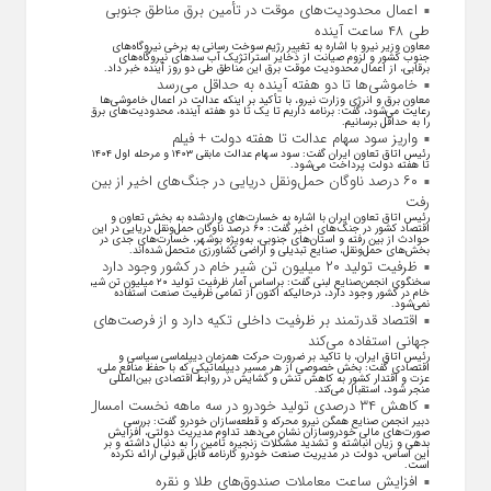
اعمال محدودیت‌های موقت در تأمین برق مناطق جنوبی
طی ۴۸ ساعت آینده
معاون وزیر نیرو با اشاره به تغییر رژیم سوخت رسانی به برخی نیروگاه‌های
جنوب کشور و لزوم صیانت از ذخایر استراتژیک آب سد‌های نیروگاه‌های
برقابی، از اعمال محدودیت‌ موقت برق این مناطق طی دو روز آینده خبر داد.
خاموشی‌ها تا دو هفته آینده به حداقل می‌رسد
معاون برق و انرژی وزارت نیرو، با تأکید بر اینکه عدالت در اعمال خاموشی‌ها
رعایت می‌شود، گفت: برنامه داریم تا یک تا دو هفته آینده، محدودیت‌های برق
را به حداقل برسانیم.
واریز سود سهام عدالت تا هفته دولت + فیلم
رئیس اتاق تعاون ایران گفت: سود سهام عدالت مابقی ۱۴۰۳ و مرحله اول ۱۴۰۴
تا هفته دولت پرداخت می‌شود.
۶۰ درصد ناوگان حمل‌ونقل دریایی در جنگ‌های اخیر از بین
رفت
رئیس اتاق تعاون ایران با اشاره به خسارت‌های واردشده به بخش تعاون و
اقتصاد کشور در جنگ‌های اخیر گفت: ۶۰ درصد ناوگان حمل‌ونقل دریایی در این
حوادث از بین رفته و استان‌های جنوبی، به‌ویژه بوشهر، خسارت‌های جدی در
بخش‌های حمل‌ونقل، صنایع تبدیلی و اراضی کشاورزی متحمل شده‌اند.
ظرفیت تولید ۲۰ میلیون تن شیر خام در کشور وجود دارد
سخنگوی انجمن‌صنایع لبنی گفت: براساس آمار ظرفیت تولید ۲۰ میلیون تن شیر
خام در کشور وجود دارد، درحالیکه اکنون از تمامی ظرفیت صنعت استفاده
نمی‌شود.
اقتصاد قدرتمند بر ظرفیت داخلی تکیه دارد و از فرصت‌های
جهانی استفاده می‌کند
رئیس اتاق ایران، با تاکید بر ضرورت حرکت همزمان دیپلماسی سیاسی و
اقتصادی گفت: بخش خصوصی از هر مسیر دیپلماتیکی که با حفظ منافع ملی،
عزت و اقتدار کشور به کاهش تنش و گشایش در روابط اقتصادی بین‌المللی
منجر شود، استقبال می‌کند.
کاهش ۳۴ درصدی تولید خودرو در سه ماهه نخست امسال
دبیر انجمن صنایع همگن نیرو محرکه و قطعه‌سازان خودرو گفت: بررسی
صورت‌های مالی خودروسازان نشان می‌دهد تداوم مدیریت دولتی، افزایش
بدهی و زیان انباشته و تشدید مشکلات زنجیره تامین را به دنبال داشته و بر
این اساس، دولت در مدیریت صنعت خودرو کارنامه قابل قبولی ارائه نکرده
است.
افزایش ساعت معاملات صندوق‌های طلا و نقره