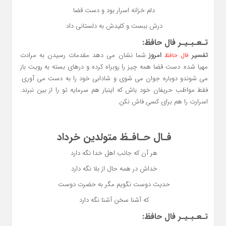
دلم خزانه اسرار بود و دست قضا
درش ببست و کلیدش به دلستانی داد
تـعـبـیـر فال حافظ:
تفسیر
امروز
شما نشان می دهد مقدمات رسیدن به مرادت
فال حافظ
مهیا شده. دست قضا همه چیز را روبراه کرده و درهای بسته به رویت باز
می شوندو دوباره جوان می شوی و شادابی خود را به دست می آوری.
فقط مواظب حریفان خود باش که اینبار هم سرمایه تو را از بین نبرند.
اسرارت را هم برای کسی فاش نکن.
فـال حـافـظ متولدین خرداد
هر آن که جانب اهل خدا نگه دارد
خداش در همه حال از بلا نگه دارد
حدیث دوست نگویم مگر به حضرت دوست
که آشنا سخن آشنا نگه دارد
تـعـبـیـر فال حافظ: