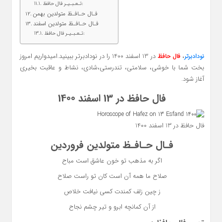
تـعـبـیـر فال حافظ:
فـال حـافـظ متولدین بهمن
فـال حـافـظ متولدین اسفند
تـعـبـیـر فال حافظ:
،
در 13 اسفند 1400 را در نودادبرتر ببینید.امیدواریم امروز
نودادبرتر
فال حافظ
بخت شما با خوشی، سلامتی، تندرستی،شادی، نشاط و عاقبت بخیری
آغاز شود.
فال حافظ در 13 اسفند 1400
فال حافظ در 13 اسفند 1400
فـال حـافـظ متولدین فروردین
اگر به مذهب تو خون عاشق است مباح
صلاح ما همه آن است کان تو راست صلاح
ز چین زلف کمندت کسی نیافت خلاص
از آن کمانچه ابرو و تیر چشم نجاح