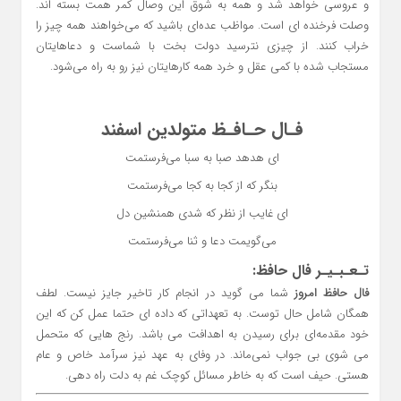
و عروسی خواهد شد و همه به شوق این وصال کمر همت بسته اند.
وصلت فرخنده ای است. مواظب عده‌ای باشید که می‌خواهند همه چیز را
خراب کنند. از چیزی نترسید دولت بخت با شماست و دعاهایتان
مستجاب شده با کمی عقل و خرد همه کارهایتان نیز رو به راه می‌شود.
فـال حـافـظ متولدین اسفند
ای هدهد صبا به سبا می‌فرستمت
بنگر که از کجا به کجا می‌فرستمت
ای غایب از نظر که شدی همنشین دل
می‌گویمت دعا و ثنا می‌فرستمت
تـعـبـیـر فال حافظ:
فال حافظ امروز
شما می گوید در انجام کار تاخیر جایز نیست. لطف
همگان شامل حال توست. به تعهداتی که داده ای حتما عمل کن که این
خود مقدمه‌ای برای رسیدن به اهدافت می باشد. رنج هایی که متحمل
می شوی بی جواب نمی‌ماند. در وفای به عهد نیز سرآمد خاص و عام
هستی. حیف است که به خاطر مسائل کوچک غم به دلت راه دهی.