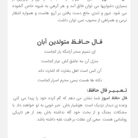
بسیاری دشواریها می توان فائق آمد و هر گرهی به شیوه خاص گشوده
می شود. غرور و تندی مانع دست یافتن بر آرزو هاست و همواره انتظار
نرمی و همراهی از محبوب نمی توان داشت.
فـال حـافـظ متولدین آبان
ای نسیم سحر آرامگه یار کجاست
منزل آن مه عاشق کش عیار کجاست
آن کس است اهل بشارت که اشارت داند
نکته ها هست بسی محرم اسرار کجاست
تـعـبـیـر فال حافظ:
فال حافظ امروز
شما نشان می دهد که گم کرده خود را پیدا می کنی.
وعده ی دیدار نزدیک است. هوشیار باش. خبر خوبی به تو خواهند داد. با
مشکلات بجنگ و از بخت خود گله نداشته باش بعد از هر تاریکی
روشنایی هست. سعی کن عقلت بر قلبت غلبه داشته باشد.