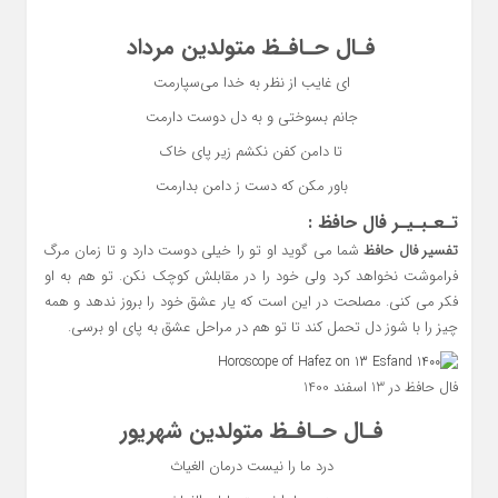
فـال حـافـظ متولدین مرداد
ای غایب از نظر به خدا می‌سپارمت
جانم بسوختی و به دل دوست دارمت
تا دامن کفن نکشم زیر پای خاک
باور مکن که دست ز دامن بدارمت
تـعـبـیـر فال حافظ :
تفسیر فال حافظ
شما می گوید او تو را خیلی دوست دارد و تا زمان مرگ
فراموشت نخواهد کرد ولی خود را در مقابلش کوچک نکن. تو هم به او
فکر می کنی. مصلحت در این است که یار عشق خود را بروز ندهد و همه
چیز را با شوز دل تحمل کند تا تو هم در مراحل عشق به پای او برسی.
فال حافظ در 13 اسفند 1400
فـال حـافـظ متولدین شهریور
درد ما را نیست درمان الغیاث