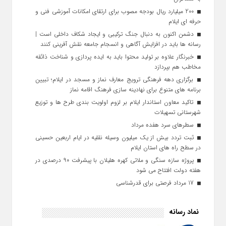
200 میلیارد ریال بودجه مصوب برای ارتقای امکانات آموزشی فنی‌ و
حرفه‌ ای ایلام
دشمن اکنون به دنبال جنگ ترکیبی و ایجاد شکاف داخلی است |
رسانه‌ ها باید در افزایش آگاهی و انسجام جامعه نقش‌ آفرینی کنند
خبرنگار علاوه بر تولید محتوا باید به ایده‌ پردازی و شناخت ذائقه
مخاطب هم بپردازد
برگزاری دهه فرهنگی ترویج معارف نماز و مسجد در ایلام؛ تبیین
برنامه‌ های متنوع برای نهادینه‌ سازی فرهنگ اقامه نماز
تاکید معاون استاندار ایلام بر لزوم اولویت‌ بندی طرح‌ ها و توزیع
شهرستانی تسهیلات
سطرهای سرد هفده مرداد
ثبت تردد بیش از یک میلیون وسیله نقلیه در ایام اربعین حسینی
در سطح راه‌ های استان ایلام
پروژه سازه سنگی و ملاتی کهره هلیلان با پیشرفت ۹۰ درصدی در
هفته دولت افتتاح می شود
17 مرداد فرصتی برای قدرشناسی
نماد رسانه