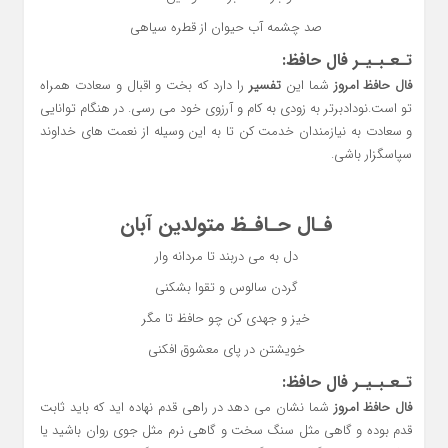
صد چشمه آب حیوان از قطره سیاهی
تـعـبـیـر فال حافظ:
فال حافظ امروز
شما این
تفسیر
را دارد که بخت و اقبال و سعادت همراه
تو است.نودادبرتر به زودی به کام و آرزوی خود می رسی. در هنگام توانایی
و سعادت به نیازمندان خدمت کن تا به این وسیله از نعمت های خداوند
سپاسگزار باشی.
فـال حـافـظ متولدین آبان
دل به می دربند تا مردانه وار
گردن سالوس و تقوا بشکنی
خیز و جهدی کن چو حافظ تا مگر
خویشتن در پای معشوق افکنی
تـعـبـیـر فال حافظ:
فال حافظ امروز
شما نشان می دهد در راهی قدم نهاده اید که باید ثابت
قدم بوده و گاهی مثل سنگ سخت و گاهی نرم مثل جوی روان باشید یا