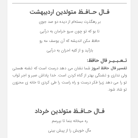
فـال حـافـظ متولدین اردیبهشت
بر رهگذرت بسته‌ام از دیده دو صد جوی
تا بو که تو چون سرو خرامان به درآیی
حافظ مکن اندیشه که آن یوسف مه رو
بازآید و از کلبه احزان به درآیی
تـعـبـیـر فال حافظ:
تفسیر فال حافظ امروز
شما نشان می دهد درست است که تشنه هستی
ولی نداری و تشنگی بهتر از گناه کردن است. خدا پاداش صبر و اجر ثواب
تو را می دهد زیرا فکر درست و راه راست را طی کردی تا خانه ی محزون
تو شاد شود.
فـال حـافـظ متولدین خرداد
ره میخانه بنما تا بپرسم
مآل خویش را از پیش بینی