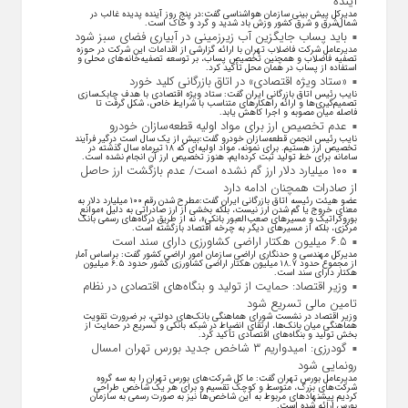
آینده
مدیرکل پیش بینی سازمان هواشناسی گفت:در پنج روز آینده پدیده غالب در
شمال‌شرق و شرق کشور وزش باد شدید و گرد و خاک است.
باید پساب جایگزین آب‌ زیرزمینی در آبیاری فضای سبز شود
مدیرعامل شرکت فاضلاب تهران با ارائه گزارشی از اقدامات این شرکت در حوزه
تصفیه فاضلاب و همچنین تخصیص پساب، بر توسعه تصفیه‌خانه‌های محلی و
استفاده از پساب در همان محل تأکید کرد.
«ستاد ویژه اقتصادی» در اتاق بازرگانی کلید خورد
نایب رئیس اتاق بازرگانی ایران گفت: ستاد ویژه اقتصادی با هدف چابک‌سازی
تصمیم‌گیری‌ها و ارائه راهکار‌های متناسب با شرایط خاص، شکل گرفت تا
فاصله میان مصوبه و اجرا کاهش یابد.
عدم تخصیص ارز برای مواد اولیه قطعه‌سازان خودرو
نایب رئیس انجمن قطعه‌سازان خودرو گفت:بیش از یک سال است درگیر فرآیند
تخصیص ارز هستیم. برای نمونه، مواد اولیه‌ای که ۱۸ تیرماه سال گذشته در
سامانه برای خط تولید ثبت کرده‌ایم، هنوز تخصیص ارز آن انجام نشده است.
۱۰۰ میلیارد دلار ارز گم نشده است/ عدم بازگشت ارز حاصل
از صادرات همچنان ادامه دارد
عضو هیئت رئیسه اتاق بازرگانی ایران گفت:مطرح شدن رقم ۱۰۰ میلیارد دلار به
معنای خروج یا گم شدن ارز نیست، بلکه بخشی از ارز صادراتی به دلیل «موانع
بوروکراتیک و مسیر‌های صعب‌العبور بانکی»، نه از طریق درگاه‌های رسمی بانک
مرکزی، بلکه از مسیر‌های دیگر به چرخه اقتصاد بازگشته است.
۶.۵ میلیون هکتار اراضی کشاورزی دارای سند است
مدیرکل مهندسی و حدنگاری اراضی سازمان امور اراضی کشور گفت: براساس آمار
از مجموع حدود ۱۸.۷ میلیون هکتار اراضی کشاورزی کشور حدود ۶.۵ میلیون
هکتار دارای سند است.
وزیر اقتصاد: حمایت از تولید و بنگاه‌های اقتصادی در نظام
تامین مالی تسریع شود
وزیر اقتصاد در نشست شورای هماهنگی بانک‌های دولتی، بر ضرورت تقویت
هماهنگی میان بانک‌ها، ارتقای انضباط در شبکه بانکی و تسریع در حمایت از
بخش تولید و بنگاه‌های اقتصادی تأکید کرد.
گودرزی: امیدواریم ۳ شاخص جدید بورس تهران امسال
رونمایی شود
مدیرعامل بورس تهران گفت: ما کل شرکت‌های بورس تهران را به سه گروه
شرکت‌های بزرگ، متوسط و کوچک تقسیم و برای هر یک شاخص طراحی
کردیم پیشنهاد‌های مربوط به این شاخص‌ها نیز به صورت رسمی به سازمان
بورس ارائه شده است.