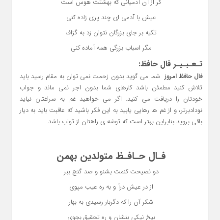
گر از آن آدمیانی که بهشتت هوس است
عیش با آدمی ای چند پری زاده کنی
تکیه بر جای بزرگان نتوان زد به گزاف
مگر اسباب بزرگی همه آماده کنی
تـعـبـیـر فال حافظ:
فال حافظ امروز
شما می گوید بدون زحمت نمی توان به مقام رسید باید
تلاش کنید مطمئن باشد کارهای شما بدون اجر نمی ماند و جواب
خودتان را دریافت می کنید. اگر می خواهید غم به سراغتان نیاید
نودادبرتر، و از غم ها رهایی یابید به این فکر باشید که عاقبت باید به دیار
باقی بروید بنابراین بهتر است که توشه ی راهتان از ثواب باشد.
فـال حـافـظ متولدین بهمن
دو نصیحت کنمت بشنو و صد گنج ببر
از در عیش درآ و به ره عیب مپوی
شکر آن را که دگربار رسیدی به بهار
بیخ نیکی بنشان و ره تحقیق بجوی