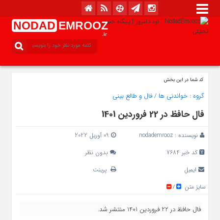
NODAD
EMROOZ
.ir
کد شما در این بخش
گروه :
خواندنی ها
/
فال و طالع بینی
فال حافظ در 22 فروردین 1401
نویسنده :
nodademrooz
09 آوریل 2022
کد خبر 7684
بدون نظر
ایمیل
پرینت
سایز متن
/
فال حافظ در 22 فروردین 1401 منتشر شد.