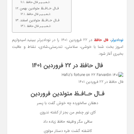
تـعـبـیـر فال حافظ:
فـال حـافـظ متولدین بهمن
تـعـبـیـر فال حافظ:
فـال حـافـظ متولدین اسفند
تـعـبـیـر فال حافظ:
،
در 22 فروردین 1401 را در نودادبرتر ببینید.امیدواریم
نودادبرتر
فال حافظ
امروز بخت شما با خوشی، سلامتی، تندرستی،شادی، نشاط و عاقبت
بخیری آغاز شود.
فال حافظ در 22 فروردین 1401
فال حافظ در 22 فروردین 1401
فـال حـافـظ متولدین فروردین
دهقان سالخورده چه خوش گفت با پسر
کای نور چشم من بجز از کشته ندروی
ساقی مگر وظیفه حافظ زیاده داد
کاشفته گشت طره دستار مولوی