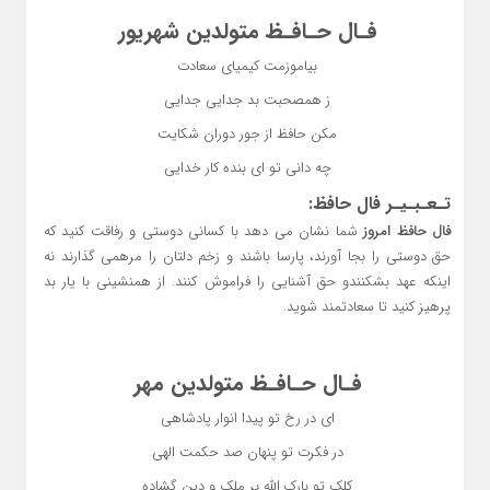
فـال حـافـظ متولدین شهریور
بیاموزمت کیمیای سعادت
ز همصحبت بد جدایی جدایی
مکن حافظ از جور دوران شکایت
چه دانی تو ای بنده کار خدایی
تـعـبـیـر فال حافظ:
فال حافظ امروز
شما نشان می دهد با کسانی دوستی و رفاقت کنید که
حق دوستی را بجا آورند، پارسا باشند و زخم دلتان را مرهمی گذارند نه
اینکه عهد بشکنندو حق آشنایی را فراموش کنند. از همنشینی با یار بد
پرهیز کنید تا سعادتمند شوید.
فـال حـافـظ متولدین مهر
ای در رخ تو پیدا انوار پادشاهی
در فکرت تو پنهان صد حکمت الهی
کلک تو بارک الله بر ملک و دین گشاده