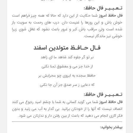
تـعـبـیـر فال حافظ:
فال حافظ امروز
شما حکایت از این دارد که حالا که همه چیز فراهم است
خوش باش و این روزها را غنیمت دان. درب های رحمت به سویت باز
شده است ولی مراقب باش کبر و غرور باعث نشود که غافل شوی زیرا
خوشی نیز ماندگار نیست.
فـال حـافـظ متولدین اسفند
بر تو گر جلوه کند شاهد ما ای زاهد
از خدا جز می و معشوق تمنا نکنی
حافظا سجده به ابروی چو محرابش بر
که دعایی ز سر صدق جز آن جا نکنی
تـعـبـیـر فال حافظ:
فال حافظ امروز
شما می گوید کسانی به شما با چشم امید رجوع می کنند
انصاف نیست که آنها را از خودتان برانید. بی گدار به آب می زنید و بدون
فکر کاری انجام می دهید که باعث از بین رفتن دار و ندارتان می شود.
بیشتر بخوانید: