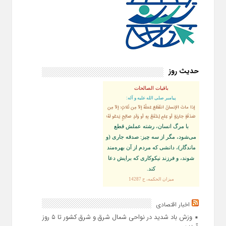
حدیث روز
باقیات الصالحات
پيامبر صلى‏ الله‏ عليه ‏و‏ آله:
إذا ماتَ الإنسانُ انقَطَعَ عَمَلُهُ إلاّ مِن ثَلاثٍ: إلاّ مِن
صَدَقَةٍ جاريَةٍ أو عِلمٍ يُنتَفَعُ بِهِ أو وَلَدٍ صالِحٍ يَدعُو لَهُ؛
با مرگ انسان، رشته عملش قطع
مى‌شود، مگر از سه چيز: صدقه جارى (و
ماندگار)، دانشى كه مردم از آن بهره‏‌مند
شوند، و فرزند نيكوكارى كه برايش دعا
كند.
ميزان الحكمه، ح 14287
اخبار اقتصادی
وزش باد شدید در نواحی شمال شرق و شرق کشور تا ۵ روز