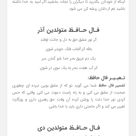
اینکه از خودتان بگذرید تا دیگران را نجات بخشید.اگر امید به خدا داشته
باشید غم از دلتان ریشه کن می شود.
فـال حـافـظ متولدین آذر
گر نور عشق حق به دل و جانت اوفتد
بالله کز آفتاب فلک خوبتر شوی
یک دم غریق بحر خدا شو گمان مبر
کز آب هفت بحر به یک موی تر شوی
تـعبـیـر فال حافظ:
تفسیر فال حافظ
شما می گوید تو که از عشق بویی نبرده ای چطوری
صحبت از عشق می کنی و به راه راست دعوت می کنی. وقتی که حس
کردی نور خدا دلت را روشن کرده آن وقت حق رهبری داری و روزگارت
تغییر می کند و اگر حاجتی داری باید با خدا باشی.
فـال حـافـظ متولدین دی