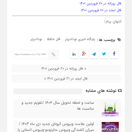
فال روزانه در ۲۰ فروردین ۱۴۰۱
فال ابجد در ۲۰ فروردین ۱۴۰۱
انتهای پیام/
پایگاه خبری نودادبرتر
فال حافظ
نودادبرتر
برچسب ها :
,
,
https://nodademrooz.ir/?p=7684
« فال روزانه در 20 فروردین 1401
فال ابجد در 21 فروردین 1401 »
نوشته های مشابه
ساعت و لحظه تحویل سال ۱۴۰۴ /تقویم جدید و
مناسبت ها
اولین علامت ویروس کرونای جدید دی ماه ۱۴۰۳ /
میزان کشندگی ویروس متاپنومو-ویروسِ انسانی یا