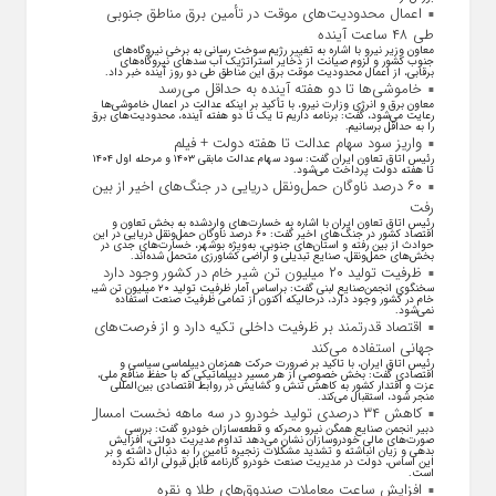
اعمال محدودیت‌های موقت در تأمین برق مناطق جنوبی
طی ۴۸ ساعت آینده
معاون وزیر نیرو با اشاره به تغییر رژیم سوخت رسانی به برخی نیروگاه‌های
جنوب کشور و لزوم صیانت از ذخایر استراتژیک آب سد‌های نیروگاه‌های
برقابی، از اعمال محدودیت‌ موقت برق این مناطق طی دو روز آینده خبر داد.
خاموشی‌ها تا دو هفته آینده به حداقل می‌رسد
معاون برق و انرژی وزارت نیرو، با تأکید بر اینکه عدالت در اعمال خاموشی‌ها
رعایت می‌شود، گفت: برنامه داریم تا یک تا دو هفته آینده، محدودیت‌های برق
را به حداقل برسانیم.
واریز سود سهام عدالت تا هفته دولت + فیلم
رئیس اتاق تعاون ایران گفت: سود سهام عدالت مابقی ۱۴۰۳ و مرحله اول ۱۴۰۴
تا هفته دولت پرداخت می‌شود.
۶۰ درصد ناوگان حمل‌ونقل دریایی در جنگ‌های اخیر از بین
رفت
رئیس اتاق تعاون ایران با اشاره به خسارت‌های واردشده به بخش تعاون و
اقتصاد کشور در جنگ‌های اخیر گفت: ۶۰ درصد ناوگان حمل‌ونقل دریایی در این
حوادث از بین رفته و استان‌های جنوبی، به‌ویژه بوشهر، خسارت‌های جدی در
بخش‌های حمل‌ونقل، صنایع تبدیلی و اراضی کشاورزی متحمل شده‌اند.
ظرفیت تولید ۲۰ میلیون تن شیر خام در کشور وجود دارد
سخنگوی انجمن‌صنایع لبنی گفت: براساس آمار ظرفیت تولید ۲۰ میلیون تن شیر
خام در کشور وجود دارد، درحالیکه اکنون از تمامی ظرفیت صنعت استفاده
نمی‌شود.
اقتصاد قدرتمند بر ظرفیت داخلی تکیه دارد و از فرصت‌های
جهانی استفاده می‌کند
رئیس اتاق ایران، با تاکید بر ضرورت حرکت همزمان دیپلماسی سیاسی و
اقتصادی گفت: بخش خصوصی از هر مسیر دیپلماتیکی که با حفظ منافع ملی،
عزت و اقتدار کشور به کاهش تنش و گشایش در روابط اقتصادی بین‌المللی
منجر شود، استقبال می‌کند.
کاهش ۳۴ درصدی تولید خودرو در سه ماهه نخست امسال
دبیر انجمن صنایع همگن نیرو محرکه و قطعه‌سازان خودرو گفت: بررسی
صورت‌های مالی خودروسازان نشان می‌دهد تداوم مدیریت دولتی، افزایش
بدهی و زیان انباشته و تشدید مشکلات زنجیره تامین را به دنبال داشته و بر
این اساس، دولت در مدیریت صنعت خودرو کارنامه قابل قبولی ارائه نکرده
است.
افزایش ساعت معاملات صندوق‌های طلا و نقره