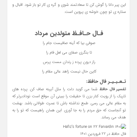
این پیر دانا را گوش کن تا سعادتمند شوی و گره ی کار تو باز شود. اقبال و
ستاره ی تو چون خوشه ی پروین است.
فـال حـافـظ متولدین مرداد
صوفی بیا که آینه صافیست جام را
تا بنگری صفای می لعل فام را
راز درون پرده ز رندان مست پرس
کاین حال نیست زاهد عالی مقام را
تـعـبـیـر فال حافظ:
تفسیر فال حافظ
شما می گوید دلت را مثل آیینه صاف کن. پرده های
تاریک را از رویت کنار بزن تا حقیقت را ببینی آن موقع است نودادبرتر که
به مقام عالی می رسی. طمع نداشته باش تا عمرت طولانی باشد. بهشت
تو آنجاست که حق مردم را به جا آوری. این همان راهیست که تو را به
هدف می رساند.
فال حافظ در 22 فروردین 1401