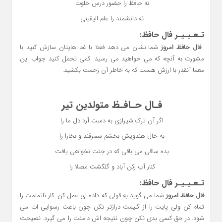
نه حافظ را حضور درس خلوت
نه دانشمند را علم الیقینی
تـعـبـیـر فال حافظ:
فال حافظ
امروز
شما نشان می دهد فعلا با غم هایتان سازش کنید با
مشورت به آنچه که می خواهید می رسید. کمی تحمل کنید جواب این
معما آنقدر با ارزش هست که به خاطر آن زحمت بکشید.
فـال حـافـظ متولدین تیر
اگر آن ترک شیرازی به دست آرد دل ما را
به خال هندویش بخشم سمرقند و بخارا را
بده ساقی می باقی که در جنت نخواهی یافت
کنار آب رکن آباد و گلگشت مصلا را
تـعـبـیـر فال حافظ:
فال حافظ امروز
شما می گوید به قولی که داده ای عمل کن. کار ناتمامت را
تمام کن ولی پایت را از گلیمت درازتر نکن چون باعث رسوایی ات می
شود. در حق کسی بدی نکن چون نتیجه اش دامنت را می گیرد. نصیحت