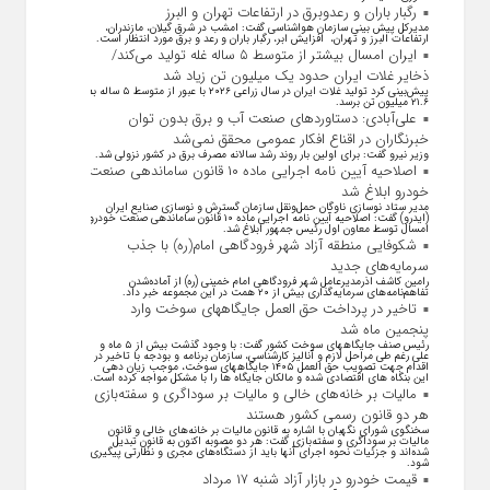
رگبار باران و رعدوبرق در ارتفاعات تهران و البرز
مدیرکل پیش بینی سازمان هواشناسی گفت: امشب در شرق گیلان، مازندران،
ارتفاعات البرز و تهران، افزایش ابر، رگبار باران و رعد و برق مورد انتظار است.
ایران امسال بیشتر از متوسط ۵ ساله غله تولید می‌کند/
ذخایر غلات ایران حدود یک میلیون تن زیاد شد
پیش‌بینی کرد تولید غلات ایران در سال زراعی ۲۰۲۶ با عبور از متوسط ۵ ساله به
۲۱.۶ میلیون تن برسد.
علی‌آبادی: دستاورد‌های صنعت آب و برق بدون توان
خبرنگاران در اقناع افکار عمومی محقق نمی‌شد
وزیر نیرو گفت: برای اولین بار روند رشد سالانه مصرف برق در کشور نزولی شد.
اصلاحیه آیین نامه اجرایی ماده ۱۰ قانون ساماندهی صنعت
خودرو ابلاغ شد
مدیر ستاد نوسازی ناوگان حمل‌ونقل سازمان گسترش و نوسازی صنایع ایران
(ایدرو) گفت: اصلاحیه آیین نامه اجرایی ماده ۱۰ قانون ساماندهی صنعت خودرو
امسال توسط معاون اول رئیس جمهور ابلاغ شد.
شکوفایی منطقه آزاد شهر فرودگاهی امام(ره) با جذب
سرمایه‌های جدید
رامین کاشف اذرمدیرعامل شهر فرودگاهی امام خمینی (ره) از آماده‌شدن
تفاهم‌نامه‌های سرمایه‌گذاری بیش از ۲۰ همت در این مجموعه خبر داد.
تاخیر در پرداخت حق العمل جایگاههای سوخت وارد
پنجمین ماه شد
رئیس صنف جایگاههای سوخت کشور گفت: با وجود گذشت بیش از ۵ ماه و
علی رغم طی مراحل لازم و آنالیز کارشناسی، سازمان برنامه و بودجه با تاخیر در
اقدام جهت تصویب حق العمل ۱۴۰۵ جایگاههای سوخت، موجب زیان دهی
این بنگاه های اقتصادی شده و مالکان جایگاه ها را با مشکل مواجه کرده است.
مالیات بر خانه‌های خالی و مالیات بر سوداگری و سفته‌بازی
هر دو قانون رسمی کشور هستند
سخنگوی شورای نگهبان با اشاره به قانون مالیات بر خانه‌های خالی و قانون
مالیات بر سوداگری و سفته‌بازی گفت: هر دو مصوبه اکنون به قانون تبدیل
شده‌اند و جزئیات نحوه اجرای آنها باید از دستگاه‌های مجری و نظارتی پیگیری
شود.
قیمت خودرو در بازار آزاد شنبه ۱۷ مرداد