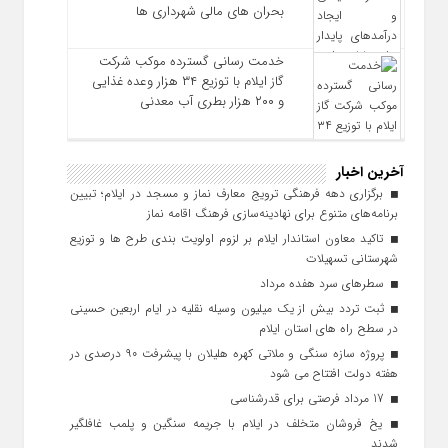
بحران‌ های مالی شهرداری‌ ها
خدمت رسانی گسترده موکب شرکت
گاز ایلام با توزیع ۳۴ هزار وعده غذایی
و ۲۰۰ هزار بطری آب معدنی
آخرین اخبار
برگزاری دهه فرهنگی ترویج معارف نماز و مسجد در ایلام؛ تبیین
برنامه‌های متنوع برای نهادینه‌سازی فرهنگ اقامه نماز
تاکید معاون استاندار ایلام بر لزوم اولویت‌ بندی طرح‌ ها و توزیع
شهرستانی تسهیلات
سطرهای سرد هفده مرداد
ثبت تردد بیش از یک میلیون وسیله نقلیه در ایام اربعین حسینی
در سطح راه‌ های استان ایلام
پروژه سازه سنگی و ملاتی کهره هلیلان با پیشرفت ۹۰ درصدی در
هفته دولت افتتاح می شود
17 مرداد فرصتی برای قدرشناسی
یخ‌ فروشان متخلف در ایلام با جریمه سنگین و پلمب غافلگیر
شدند