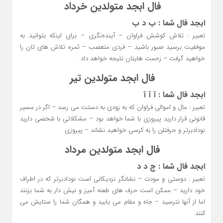
فال ابجد متولدین خرداد
ابجد فال شما : ب د ب
تعبیر : تلاش کوشش فراوان – آینده‌نگری – برای اینکه بتوانید به
موفقیت برسید صبور باشید – فردی متعصب – ثمره تلاش های تان را
خواهید گرفت – زحمت هایتان نتیجه خواهد داد.
فال ابجد متولدین تیر
ابجد فال شما : آ آ آ
تعبیر : مال و اموالی فراوان که به زودی به دستت می رسد – اگر در مسیر
قانونی قرار دارید پیروزی با شما خواهد بود – مشکلاتی با شخصی دارید
نودادبرتر و حرفتلن را به کرسی خواهید نشاند – پیروزی.
فال ابجد متولدین مرداد
ابجد فال شما : ج د د
تعبیر : دوستی و مودت – نشانگر نزدیکانی است نودادبرتر که در اطراف
خود دارید – ممکن است حرف های طعنه آمیز و نیش دار به شما بزنند
اما از آنها نترسید – جاه و مقام می یابید و همگان شما را ستایش می
کنند.