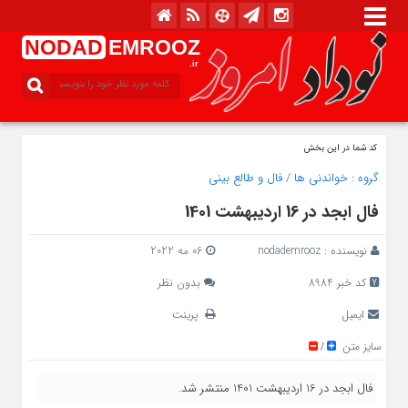
NODAD
EMROOZ
.ir
کد شما در این بخش
گروه :
خواندنی ها
/
فال و طالع بینی
فال ابجد در 16 اردیبهشت 1401
نویسنده :
nodademrooz
06 مه 2022
کد خبر 8984
بدون نظر
ایمیل
پرینت
سایز متن
/
فال ابجد در 16 اردیبهشت 1401 منتشر شد.