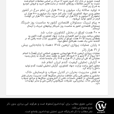
قیمت خودرو در بازار آزاد امروز شنبه ۱۷ مرداد بر اساس معاملات انجام شده
نسبت به آخرین معاملات روز‌های گذشته در سایت‌های خرید و فروش خودرو
به شرح زیر است.
تولید سالانه یک میلیون و ۴۰۰ هزار تن تخم مرغ در کشور
معاون وزیر جهاد کشاورزی گفت: بنابر آمار حدود یک میلیون و ۴۰۰ هزار تن
تخم‌مرغ، ۳ میلیون و ۲۶۰ هزار تن گوشت مرغ و حدود ۹۶۰ هزار تن گوشت
قرمز در کشور تولید می‌شود.
پیام تبریک مسئولان اقتصادی کشور به مناسبت روز خبرنگار
مسئولان اقتصادی کشور به مناسبت روز خبرنگار پیام‌های تبریک را ارسال
کرده‌اند.
۶۰ همت اوراق در بخش کشاورزی جذب شد
معاون برنامه ریزی و امور اقتصادی وزارت جهاد کشاورزی گفت:اکنون به
نقطه‌ای رسیده که ۶۰ همت اوراق در بخش کشاورزی جذب شده؛ رقمی که در
گذشته حتی یک همت هم قابل تحقق نبود.
پایان عملیات پروازی اربعین ۱۴۰۵ «هما» با جابه‌جایی بیش
از ۳۱ هزار زائر
عملیات پروازی اربعین ۱۴۰۵ هواپیمایی جمهوری اسلامی ایران (هما) با انجام
۱۵۷ پرواز از ۱۶ شهر و ۱۷ فرودگاه کشور به مقصد نجف اشرف به پایان رسید؛
عملیاتی که طی آن بیش از ۳۱ هزار و ۳۰۵ زائر جابه‌جا شدند.
گزارش تحلیلی کیفیت گندم ایران اعلام شد
معاون امور زراعت وزارت جهاد کشاورزی، گزارش تحلیلی کیفیت گندم تولید
داخل را ارائه کرد.
نقش مدیریت بحران در کنترل سیلاب و فرسایش خاک
جانشین و معاون فنی یگان حفاظت سازمان جنگل‌ها گفت: مدیریت بحران نقش
تعیین‌کننده‌ای در کاهش خسارات ناشی از آتش‌سوزی جنگل‌ها و مراتع، سیلاب،
فرسایش خاک، بیابان‌زایی، تصرفات غیرقانونی اراضی ملی و سایر تهدیدات
دارد.
تمامی حقوق مطالب برای "نودادامروز"محفوظ است و هرگونه کپی برداری بدون ذکر
منبع ممنوع می باشد.
نشر مطالب با ذکر نام پایگاه خبری تحلیلی نودادامروز بلامانع است.