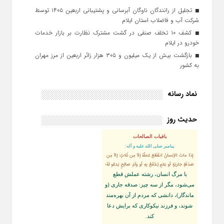
تجلیل از رانندگان ناوگان آبرسانی و پشتیبانی اربعین ۱۴۰۵ توسط
شرکت آب و فاضلاب استان ایلام
کشف ۱۰ تخلف صنفی در گشت مشترک نظارت بر بازار خدمات
خودرو در ایلام
بازگشت بیش از یک میلیون و ۳۰۵ هزار زائر اربعین از مرز مهران
به کشور
نماد رسانه
حدیث روز
باقیات الصالحات
پيامبر صلى‏ الله‏ عليه ‏و‏ آله:
إذا ماتَ الإنسانُ انقَطَعَ عَمَلُهُ إلاّ مِن ثَلاثٍ: إلاّ مِن
صَدَقَةٍ جاريَةٍ أو عِلمٍ يُنتَفَعُ بِهِ أو وَلَدٍ صالِحٍ يَدعُو لَهُ؛
با مرگ انسان، رشته عملش قطع
مى‌شود، مگر از سه چيز: صدقه جارى (و
ماندگار)، دانشى كه مردم از آن بهره‏‌مند
شوند، و فرزند نيكوكارى كه برايش دعا
كند.