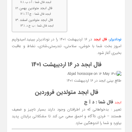
ابجد فال شما : آ د ب
فال ابجد متولدین بهمن
ابجد فال شما : ج آ آ
فال ابجد متولدین اسفند
ابجد فال شما : ب ج د
،
در 16 اردیبهشت 1401 را در نودادبرتر ببینید.امیدواریم
نودادبرتر
فال ابجد
امروز بخت شما با خوشی، سلامتی، تندرستی،شادی، نشاط و عاقبت
بخیری آغاز شود.
فال ابجد در 16 اردیبهشت 1401
طالع بینی ابجد در 16 اردیبهشت 1401
فال ابجد متولدین فروردین
فال شما : د آ ج
ابجد
تعبیر : بدخواهانی که در اطرافتان وجود دارند بسیار ناچیز و ضعیف
هستند – فردی ناآگاه و احمق سعی می کند تا مشکلاتی برایتان پدید
بیاورد و شما را اندوهگین سازد.