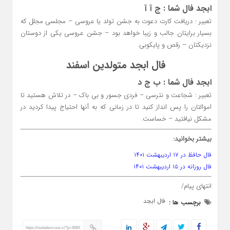
ابجد فال شما : ج آ آ
تعبیر : دریافت کارت دعوت به جشن تولد یا عروسی – مجلسی مجلل که
بسیار برایتان جالب و زیبا خواهد بود – جشن عروسی یکی از دوستان
نزدیکتان – رقص و پایکوبی.
فال ابجد متولدین اسفند
ابجد فال شما : ب ج د
تعبیر : شجاعت و نترسی – فردی جسور و بی باک – در تلاش هستید تا
اموالتان را پس انداز کنید تا در زمانی که به آنها احتیاج پیدا کردید در
مشکل نیافتید – خساست.
بیشتر بخوانید:
فال حافظ در ۱۷ اردیبهشت ۱۴۰۱
فال روزانه در ۱۵ اردیبهشت ۱۴۰۱
انتهای پیام/
فال ابجد
برچسب ها :
https://nodademrooz.ir/?p=8984