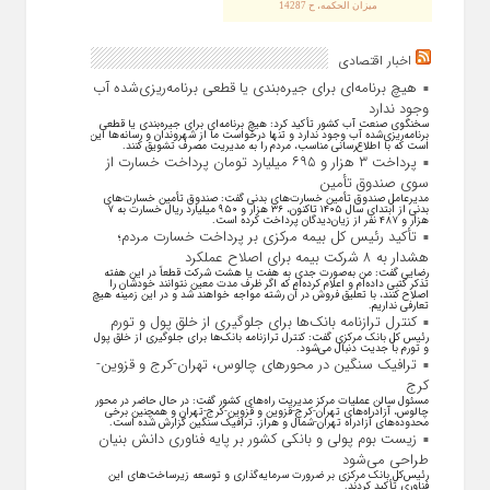
ميزان الحكمه، ح 14287
اخبار اقتصادی
هیچ برنامه‌ای برای جیره‌بندی یا قطعی برنامه‌ریزی‌شده آب
وجود ندارد
سخنگوی صنعت آب کشور تأکید کرد: هیچ برنامه‌ای برای جیره‌بندی یا قطعی
برنامه‌ریزی‌شده آب وجود ندارد و تنها درخواست ما از شهروندان و رسانه‌ها این
است که با اطلاع‌رسانی مناسب، مردم را به مدیریت مصرف تشویق کنند.
پرداخت ۳ هزار و ۶۹۵ میلیارد تومان پرداخت خسارت از
سوی صندوق تأمین
مدیرعامل صندوق تأمین خسارت‌های بدنی گفت: صندوق تأمین خسارت‌های
بدنی از ابتدای سال ۱۴۰۵ تاکنون، ۳۶ هزار و ۹۵۰ میلیارد ریال خسارت به ۷
هزار و ۴۸۷ نفر از زیان‌دیدگان پرداخت کرده است.
تأکید رئیس کل بیمه مرکزی بر پرداخت خسارت مردم؛
هشدار به ۸ شرکت‌ بیمه برای اصلاح عملکرد
رضایی گفت: من به‌صورت جدی به هفت یا هشت شرکت قطعاً در این هفته
تذکر کتبی داده‌ام و اعلام کرده‌ام که اگر ظرف مدت معین نتوانند خودشان را
اصلاح کنند، با تعلیق فروش در آن رشته مواجه خواهند شد و در این زمینه هیچ
تعارفی نداریم.
کنترل ترازنامه بانک‌ها برای جلوگیری از خلق پول و تورم
رئیس کل بانک مرکزی گفت: کنترل ترازنامه بانک‌ها برای جلوگیری از خلق پول
و تورم با جدیت دنبال می‌شود.
ترافیک سنگین در محورهای چالوس، تهران-کرج و قزوین-
کرج
مسئول سالن عملیات مرکز مدیریت راه‌های کشور گفت: در حال حاضر در محور
چالوس، آزادراه‌های تهران-کرج-قزوین و قزوین-کرج-تهران و همچنین برخی
محدوده‌های آزادراه تهران-شمال و هراز، ترافیک سنگین گزارش شده است.
زیست بوم پولی و بانکی کشور بر پایه فناوری دانش بنیان
طراحی می‌شود
رئیس‌کل بانک مرکزی بر ضرورت سرمایه‌گذاری و توسعه زیرساخت‌های این
فناوری تأکید کردند.