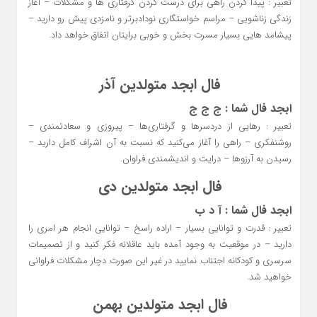
تعبیر : پیدا کردن راهی برای درست کردن گرفتاری ها و مشکلات – آغاز
زندگی زناشویی – مراسم خواستگاری نودادبرتر و نامزدی پیش رو دارید –
پیشامد هایی بسیار مسرت بخش و خوبی برایتان اتفاق خواهد داد.
فال ابجد متولدین آذر
ابجد فال شما : ج ج ج
تعبیر : رهایی از دردسرها و گرفتاری‌ها – پیروزی و سعادتمندی –
روشنفکری – راهی را آغاز می‌کنید که نسبت به آن اشراف کامل دارید –
رسیدن به آرزوها – درایت و اندیشمندی فراوان.
فال ابجد متولدین دی
ابجد فال شما : آ د ب
تعبیر : قدرت و توانایی بسیار – اراده راسخ – توانایی انجام هر امری را
دارید – در موقعیت به وجود آمده باید عاقلانه فکر کنید و از تصمیمات
سرسری و کودکانه اجتناب نمایید در غیر این صورت دچار مشکلات فراوانی
خواهید شد.
فال ابجد متولدین بهمن