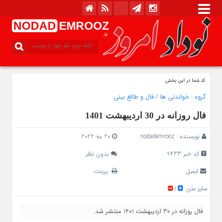
NODAD
EMROOZ
.ir
کد شما در این بخش
گروه :
خواندنی ها
/
فال و طالع بینی
فال روزانه در 30 اردیبهشت 1401
نویسنده :
nodademrooz
20 مه 2022
کد خبر 9433
بدون نظر
ایمیل
پرینت
سایز متن
/
فال روزانه در 30 اردیبهشت 1401 منتشر شد.