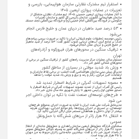
استقرار تیم مشترک نظارتی سازمان هواپیمایی، بازرسی و
تعزیرات در عملیات پروازی اربعین ۱۴۰۵
با آغاز عملیات پروازی اربعین حسینی ۱۴۰۵، تیم مشترک نظارتی متشکل از
سازمان هواپیمایی کشوری، سازمان بازرسی کل کشور و سازمان تعزیرات
حکومتی در فرودگاه بین‌المللی امام خمینی (ره) و فرودگاه بین‌المللی نجف مستقر
شد.
۵۳ درصد صید ماهیان در دریای عمان و خلیج فارس انجام
می‌شود
رئیس موسسه تحقیقات علوم شیلاتی ایران با تاکید بر ضرورت بررسی پیامد‌های
جنگ بر منابع آبزی آب‌های دریایی جنوب کشور گفت: ۵۳ درصد از صید ماهیان
در خلیج فارس و دریای عمان انجام می‌شود.
ترافیک سنگین در محورهای هراز، فیروزکوه و آزادراه‌های
تهران
مسئول سالن عملیات مرکز مدیریت راه‌های کشور از ترافیک سنگین در برخی از
محور‌های شمالی کشور خبر داد.
وزش باد شدید موقتی در بسیاری از مناطق کشور
مدیرکل پیش بینی سازمان هواشناسی گفت:امشب در برخی نقاط مازندران و
ارتفاعات البرز مرکزی، رگبار و رعد و برق و وزش باد شدید موقت را شاهد
هستیم.
مصوبه تسهیلات گمرکی در شرایط اضطرار تمدید شد
رئیس کل گمرک ایران از تمدید مصوبه تسهیلات گمرکی در شرایط اضطرار با
دستور معاون اول رئیس جمهور تا پایان شهریور ماه سال جاری خبر داد.
طرح‌های توسعه‌ای صنعت نفت با تکیه بر توان داخلی اجرا
می شود
مدیرعامل شرکت ملی نفت ایران با اشاره به ضرورت اجرای به‌موقع طرح‌های
توسعه‌ای، بر تسریع در اجرای پروژه‌ها، رفع موانع اجرایی، بهره‌گیری هرچه
بیشتر از توان داخلی و هماهنگی مستمر میان ارکان اجرایی تاکید کرد.
انتقال ۴۸ هزار زائر از مرزهای شش‌گانه با حمل‌ونقل
عمومی
سخنگوی قرارگاه حمل‌ونقل اربعین سازمان راهداری و حمل‌ونقل جاده‌ای از انتقال
حدود ۴۸ هزار زائر از مرز‌های شش‌گانه کشور به وسیله ناوگان حمل‌ونقل عمومی
از بامداد امروز خبر داد و گفت: بیشترین جابه‌جایی زائران مربوط به مرز مهران
با ۳۵ هزار نفر بوده است.