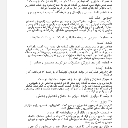
شرط تحویل گندم‌های مانده در انبار‌ها به دولت چیست؟
مدیر عامل بنیاد ملی گندمکاران گفت: دولت با اصلاح نحوه پرداخت، کشاورزان
را به تحویل گندم‌های مانده در انبار به مراکز خرید ترغیب می‌کند.
تفاهم نامه اجرایی بازسازی پالایشگاه آسیب دیده پارس
جنوبی امضا شد
رئیس هیئت عامل سازمان گسترش و نوسازی صنایع ایران (ایدرو) از امضای
تفاهم نامه اجرایی بازسازی پالایشگاه آسیب دیده پارس جنوبی و آغاز رسمی
عملیات اجرایی و تجهیز کارگاه پروژه توسعه و اورهال پالایشگاه سوم پارس
جنوبی (فاز‌های ۴ و ۵) توسط کنسرسیومی متشکل از شرکت‌های داخلی خبر
داد.
عملیات اجرایی جریمه مالیاتی شرکت ملی نفت متوقف
شده است
معاون امور مالیاتی مدیریت امور مالی شرکت ملی نفت ایران گفت: رقم ۲۸۷
همتی که از سوی سازمان امور مالیاتی به‌عنوان جریمه شرکت ملی نفت ایران
مطرح شده، ناشی از اختلاف برداشت از قانون پایانه‌های فروشگاهی و سامانه
مؤدیان است و با توجه به توقف عملیات اجرایی، نگرانی بابت مسدودشدن
مجدد حساب‌های شرکت ملی نفت […]
اعلام شرایط فروش مشارکت در تولید محصول سایپا از
هفته آینده
طرح فروش مشارکت در تولید خودروی کوییکS از روز شنبه ۱۷ مردادماه آغاز
می‌شود.
موج صعودی بازار تنها به چند سهم محدود نیست
کارشناس بازار سرمایه گفت: رشد بیش از دو درصدی شاخص کل و هم‌وزن،
سبزپوشی گسترده صنایع و اثرگذاری مثبت اغلب نماد‌های شاخص‌ساز، بیانگر
آن است که موج صعودی بازار تنها به چند سهم محدود نیست و بخش وسیعی
از بازار را در بر گرفته است.
رشد ۴ برابری تعرفه انرژی به معنای تعطیلی بخش
کشاورزی است
نایب رئیس کمیسیون کشاورزی مجلس گفت: کشاورزان با قطعی برق و افزایش
تعرفه ها، بخش کشاورزی را باید تعطیل کنند.
قیمت خودرو در بازار آزاد چهارشنبه ۱۴ مرداد
قیمت خودرو در بازار آزاد امروز چهارشنبه ۱۴ مرداد بر اساس معاملات انجام
شده نسبت به آخرین معاملات روز‌های گذشته در سایت‌های خرید و فروش
خودرو به شرح زیر است.
بازار بهره‌وری آب تا نیمه دوم سال فعال می‌شود/ گواهی