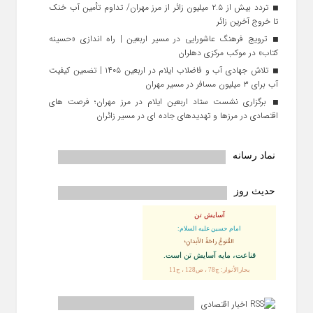
تردد بیش از ۲.۵ میلیون زائر از مرز مهران/ تداوم تأمین آب خنک
تا خروج آخرین زائر
ترویج فرهنگ عاشورایی در مسیر اربعین | راه‌ اندازی «حسینه
کتاب» در موکب مرکزی دهلران
تلاش جهادی آب و فاضلاب ایلام در اربعین ۱۴۰۵ | تضمین کیفیت
آب برای ۳ میلیون مسافر در مسیر مهران
برگزاری نشست ستاد اربعین ایلام در مرز مهران؛ فرصت‌ های
اقتصادی در مرزها و تهدیدهای جاده‌ ای در مسیر زائران
نماد رسانه
حدیث روز
آسایش تن
امام حسین علیه السلام:
القُنوعُ راحَةُ الأبدانِ؛
قناعت، مايه آسايش تن است.
بحارالأنوار: ج78 ، ص128 ، ح11
اخبار اقتصادی