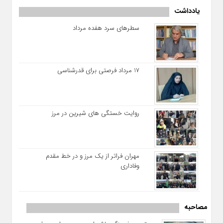
به گزارش سرویس بین الملل نودادبرتر، برای پاسخ به سوال
یادداشت
عبداللطیف رشید رئیس جمهور عراق کیست؟ و همچنین دیدگاه و
سوابق این رئیس جمهور با نودادبرتر همراه باشید. جزئیات انتخاب
سطرهای سرد هفده مرداد
عبداللطیف رشید به عنوان رئیس جمهور عراق [caption
id="attachment_11378" align="aligncenter" width="1280"]
جزئیات انتخاب عبداللطیف رشید به عنوان رئیس جمهور
عراق[/caption] نمایندگان پارلمان عراق در دور دوم رای‌گیری برای
انتخاب رئیس‌جمهور، سرانجام «عبداللطیف رشید» باجناق مرحوم جلال
17 مرداد فرصتی برای قدرشناسی
روایت خستگی‌ های شیرین در مرز
مهران فراتر از یک مرز و در خط مقدم
وفاداری
مصاحبه