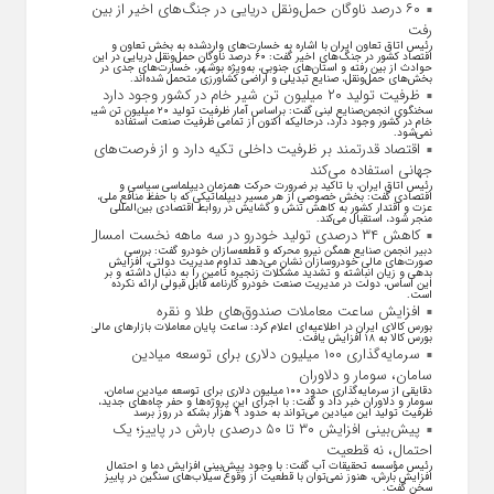
۶۰ درصد ناوگان حمل‌ونقل دریایی در جنگ‌های اخیر از بین
رفت
رئیس اتاق تعاون ایران با اشاره به خسارت‌های واردشده به بخش تعاون و
اقتصاد کشور در جنگ‌های اخیر گفت: ۶۰ درصد ناوگان حمل‌ونقل دریایی در این
حوادث از بین رفته و استان‌های جنوبی، به‌ویژه بوشهر، خسارت‌های جدی در
بخش‌های حمل‌ونقل، صنایع تبدیلی و اراضی کشاورزی متحمل شده‌اند.
ظرفیت تولید ۲۰ میلیون تن شیر خام در کشور وجود دارد
سخنگوی انجمن‌صنایع لبنی گفت: براساس آمار ظرفیت تولید ۲۰ میلیون تن شیر
خام در کشور وجود دارد، درحالیکه اکنون از تمامی ظرفیت صنعت استفاده
نمی‌شود.
اقتصاد قدرتمند بر ظرفیت داخلی تکیه دارد و از فرصت‌های
جهانی استفاده می‌کند
رئیس اتاق ایران، با تاکید بر ضرورت حرکت همزمان دیپلماسی سیاسی و
اقتصادی گفت: بخش خصوصی از هر مسیر دیپلماتیکی که با حفظ منافع ملی،
عزت و اقتدار کشور به کاهش تنش و گشایش در روابط اقتصادی بین‌المللی
منجر شود، استقبال می‌کند.
کاهش ۳۴ درصدی تولید خودرو در سه ماهه نخست امسال
دبیر انجمن صنایع همگن نیرو محرکه و قطعه‌سازان خودرو گفت: بررسی
صورت‌های مالی خودروسازان نشان می‌دهد تداوم مدیریت دولتی، افزایش
بدهی و زیان انباشته و تشدید مشکلات زنجیره تامین را به دنبال داشته و بر
این اساس، دولت در مدیریت صنعت خودرو کارنامه قابل قبولی ارائه نکرده
است.
افزایش ساعت معاملات صندوق‌های طلا و نقره
بورس کالای ایران در اطلاعیه‌ای اعلام کرد: ساعت پایان معاملات بازار‌های مالی
بورس کالا به ۱۸ افزایش یافت.
سرمایه‌گذاری ۱۰۰ میلیون دلاری برای توسعه میادین
سامان، سومار و دلاوران
دقایقی از سرمایه‌گذاری حدود ۱۰۰ میلیون دلاری برای توسعه میادین سامان،
سومار و دلاوران خبر داد و گفت: با اجرای این پروژه‌ها و حفر چاه‌های جدید،
ظرفیت تولید این میادین می‌تواند به حدود ۹ هزار بشکه در روز برسد
پیش‌بینی افزایش ۳۰ تا ۵۰ درصدی بارش در پاییز؛ یک
احتمال، نه قطعیت
رئیس مؤسسه تحقیقات آب گفت: با وجود پیش‌بینی افزایش دما و احتمال
افزایش بارش، هنوز نمی‌توان با قطعیت از وقوع سیلاب‌های سنگین در پاییز
سخن گفت.