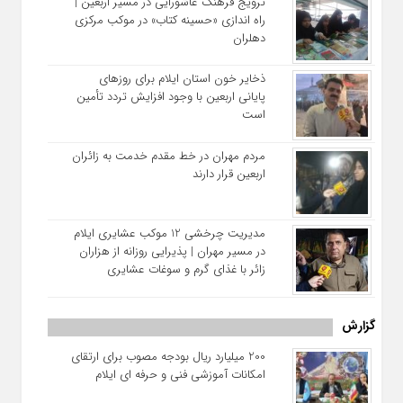
ترویج فرهنگ عاشورایی در مسیر اربعین |
راه‌ اندازی «حسینه کتاب» در موکب مرکزی
دهلران
ذخایر خون استان ایلام برای روزهای
پایانی اربعین با وجود افزایش تردد تأمین
است
مردم مهران در خط مقدم خدمت به زائران
اربعین قرار دارند
مدیریت چرخشی 12 موکب‌ عشایری ایلام
در مسیر مهران | پذیرایی روزانه از هزاران
زائر با غذای گرم و سوغات عشایری
گزارش
200 میلیارد ریال بودجه مصوب برای ارتقای
امکانات آموزشی فنی‌ و حرفه‌ ای ایلام