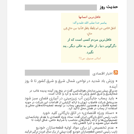
حدیث روز
غافل‌ترین انسانها
پيامبر خدا صلى‏ الله‏ عليه ‏و‏ آله:
أغفَلُ النّاسِ مَن لَم يَتَّعِظْ بِتَغَيُّرِ الدُّنيا مِن حالٍ إلى
حالٍ؛
غافل‏‌ترين مردم كسى است كه از
دگرگونى دنيا ـ از حالى به حالى ديگر ـ پند
نگیرد.
امالی صدوق، ص72
اخبار اقتصادی
وزش باد شدید در نواحی شمال شرق و شرق کشور تا ۵ روز
آینده
مدیرکل پیش بینی سازمان هواشناسی گفت:در پنج روز آینده پدیده غالب در
شمال‌شرق و شرق کشور وزش باد شدید و گرد و خاک است.
باید پساب جایگزین آب‌ زیرزمینی در آبیاری فضای سبز شود
مدیرعامل شرکت فاضلاب تهران با ارائه گزارشی از اقدامات این شرکت در حوزه
تصفیه فاضلاب و همچنین تخصیص پساب، بر توسعه تصفیه‌خانه‌های محلی و
استفاده از پساب در همان محل تأکید کرد.
«ستاد ویژه اقتصادی» در اتاق بازرگانی کلید خورد
نایب رئیس اتاق بازرگانی ایران گفت: ستاد ویژه اقتصادی با هدف چابک‌سازی
تصمیم‌گیری‌ها و ارائه راهکار‌های متناسب با شرایط خاص، شکل گرفت تا
فاصله میان مصوبه و اجرا کاهش یابد.
عدم تخصیص ارز برای مواد اولیه قطعه‌سازان خودرو
نایب رئیس انجمن قطعه‌سازان خودرو گفت:بیش از یک سال است درگیر فرآیند