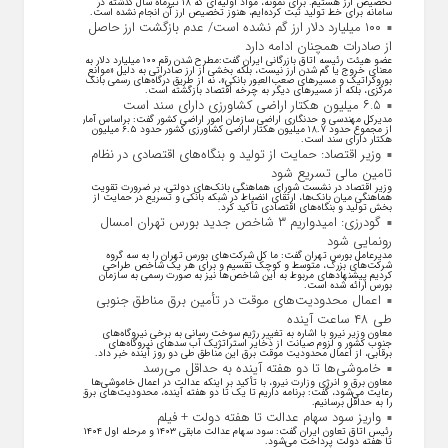
تخصیص ارز هستیم. برای نمونه، مواد اولیه‌ای که ۱۸ تیرماه سال گذشته در
سامانه برای خط تولید ثبت کرده‌ایم، هنوز تخصیص ارز آن انجام نشده است.
۱۰۰ میلیارد دلار ارز گم نشده است/ عدم بازگشت ارز حاصل
از صادرات همچنان ادامه دارد
عضو هیئت رئیسه اتاق بازرگانی ایران گفت:مطرح شدن رقم ۱۰۰ میلیارد دلار به
معنای خروج یا گم شدن ارز نیست، بلکه بخشی از ارز صادراتی به دلیل «موانع
بوروکراتیک و مسیر‌های صعب‌العبور بانکی»، نه از طریق درگاه‌های رسمی بانک
مرکزی، بلکه از مسیر‌های دیگر به چرخه اقتصاد بازگشته است.
۶.۵ میلیون هکتار اراضی کشاورزی دارای سند است
مدیرکل مهندسی و حدنگاری اراضی سازمان امور اراضی کشور گفت: براساس آمار
از مجموع حدود ۱۸.۷ میلیون هکتار اراضی کشاورزی کشور حدود ۶.۵ میلیون
هکتار دارای سند است.
وزیر اقتصاد: حمایت از تولید و بنگاه‌های اقتصادی در نظام
تامین مالی تسریع شود
وزیر اقتصاد در نشست شورای هماهنگی بانک‌های دولتی، بر ضرورت تقویت
هماهنگی میان بانک‌ها، ارتقای انضباط در شبکه بانکی و تسریع در حمایت از
بخش تولید و بنگاه‌های اقتصادی تأکید کرد.
گودرزی: امیدواریم ۳ شاخص جدید بورس تهران امسال
رونمایی شود
مدیرعامل بورس تهران گفت: ما کل شرکت‌های بورس تهران را به سه گروه
شرکت‌های بزرگ، متوسط و کوچک تقسیم و برای هر یک شاخص طراحی
کردیم پیشنهاد‌های مربوط به این شاخص‌ها نیز به صورت رسمی به سازمان
بورس ارائه شده است.
اعمال محدودیت‌های موقت در تأمین برق مناطق جنوبی
طی ۴۸ ساعت آینده
معاون وزیر نیرو با اشاره به تغییر رژیم سوخت رسانی به برخی نیروگاه‌های
جنوب کشور و لزوم صیانت از ذخایر استراتژیک آب سد‌های نیروگاه‌های
برقابی، از اعمال محدودیت‌ موقت برق این مناطق طی دو روز آینده خبر داد.
خاموشی‌ها تا دو هفته آینده به حداقل می‌رسد
معاون برق و انرژی وزارت نیرو، با تأکید بر اینکه عدالت در اعمال خاموشی‌ها
رعایت می‌شود، گفت: برنامه داریم تا یک تا دو هفته آینده، محدودیت‌های برق
را به حداقل برسانیم.
واریز سود سهام عدالت تا هفته دولت + فیلم
رئیس اتاق تعاون ایران گفت: سود سهام عدالت مابقی ۱۴۰۳ و مرحله اول ۱۴۰۴
تا هفته دولت پرداخت می‌شود.