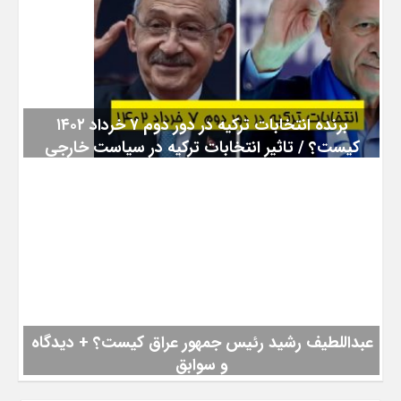
نودادامروز همراه باشید. توافق موقت برجام در خرداد ۱۴۰۲ حقیقت
دارد؟ نمایندگی ایران در سازمان ملل متحد روز پنجشنبه به وقت محلی
تصریح کرد: " هیچ توافق موقتی به جایگزینی برجام وجود ندارد و در
دستور کار نیست. " تارنمای میدل ایست آی با استناد به دو منبع که
نام آن‌ها را افشا نکرده بود، مدعی شده بود که ایران
برنده انتخابات ترکیه در دور دوم ۷ خرداد ۱۴۰۲
کیست؟ / تاثیر انتخابات ترکیه در سیاست خارجی
ایران
به گزارش سرویس سیاسی نودادامروز، برای پایخ به سوال، برنده
انتخابات ترکیه در دور دوم ۷ خرداد ۱۴۰۲ کیست؟ اردوغان یا کمال
قلیچداراوغلو؟ و تاثیر انتخابات ترکیه در سیاست خارجی ایران با
نودادامروز همراه باشید. زمان دور دوم انتخابات ترکیه دور دوم
انتخابات ترکیه بین اردوغان و قلیچداراوغلو قرار است دو هفته دیگر و
در تاریخ ۲۸ ماه می (۷ خرداد) برگزار شود. نظر اردوغان درباره نتیجه
دور اول انتخابات ترکیه «رجب طیب اردوغان»
عبداللطیف رشید رئیس جمهور عراق کیست؟ + دیدگاه
و سوابق