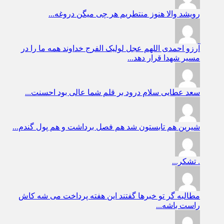
رویشد
والا هنوز منتطریم هر چی میگن دروغه...
آرزو احمدی
اللهم عجل لولیک الفرج خداوند همه ما را در
مسیر شهدا قرار دهد...
سعد عطایی
سلام درود بر قلم شما عالی بود احسنت...
شیرین
هم تابستون شد هم فصل برداشت و هم پول گندم...
.
تشکر...
مطالبه گر
تو خبرها گفتند این هفته پرداخت می شه کاش
راست باشه...