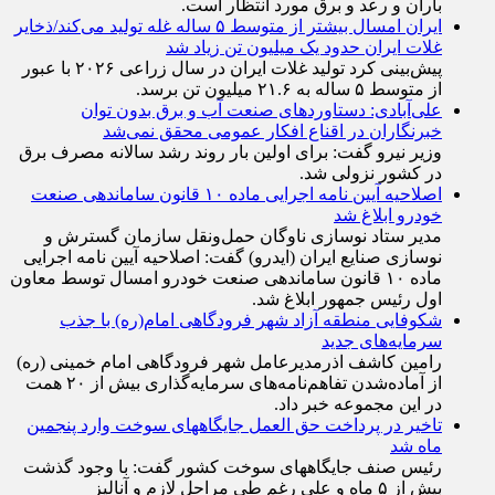
باران و رعد و برق مورد انتظار است.
ایران امسال بیشتر از متوسط ۵ ساله غله تولید می‌کند/ذخایر
غلات ایران حدود یک میلیون تن زیاد شد
پیش‌بینی کرد تولید غلات ایران در سال زراعی ۲۰۲۶ با عبور
از متوسط ۵ ساله به ۲۱.۶ میلیون تن برسد.
علی‌آبادی: دستاورد‌های صنعت آب و برق بدون توان
خبرنگاران در اقناع افکار عمومی محقق نمی‌شد
وزیر نیرو گفت: برای اولین بار روند رشد سالانه مصرف برق
در کشور نزولی شد.
اصلاحیه آیین نامه اجرایی ماده ۱۰ قانون ساماندهی صنعت
خودرو ابلاغ شد
مدیر ستاد نوسازی ناوگان حمل‌ونقل سازمان گسترش و
نوسازی صنایع ایران (ایدرو) گفت: اصلاحیه آیین نامه اجرایی
ماده ۱۰ قانون ساماندهی صنعت خودرو امسال توسط معاون
اول رئیس جمهور ابلاغ شد.
شکوفایی منطقه آزاد شهر فرودگاهی امام(ره) با جذب
سرمایه‌های جدید
رامین کاشف اذرمدیرعامل شهر فرودگاهی امام خمینی (ره)
از آماده‌شدن تفاهم‌نامه‌های سرمایه‌گذاری بیش از ۲۰ همت
در این مجموعه خبر داد.
تاخیر در پرداخت حق العمل جایگاههای سوخت وارد پنجمین
ماه شد
رئیس صنف جایگاههای سوخت کشور گفت: با وجود گذشت
بیش از ۵ ماه و علی رغم طی مراحل لازم و آنالیز