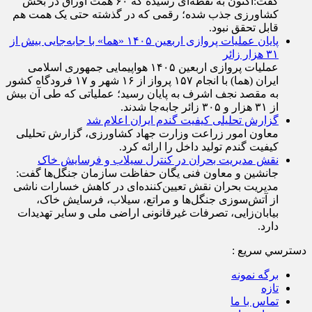
گفت:اکنون به نقطه‌ای رسیده که ۶۰ همت اوراق در بخش
کشاورزی جذب شده؛ رقمی که در گذشته حتی یک همت هم
قابل تحقق نبود.
پایان عملیات پروازی اربعین ۱۴۰۵ «هما» با جابه‌جایی بیش از
۳۱ هزار زائر
عملیات پروازی اربعین ۱۴۰۵ هواپیمایی جمهوری اسلامی
ایران (هما) با انجام ۱۵۷ پرواز از ۱۶ شهر و ۱۷ فرودگاه کشور
به مقصد نجف اشرف به پایان رسید؛ عملیاتی که طی آن بیش
از ۳۱ هزار و ۳۰۵ زائر جابه‌جا شدند.
گزارش تحلیلی کیفیت گندم ایران اعلام شد
معاون امور زراعت وزارت جهاد کشاورزی، گزارش تحلیلی
کیفیت گندم تولید داخل را ارائه کرد.
نقش مدیریت بحران در کنترل سیلاب و فرسایش خاک
جانشین و معاون فنی یگان حفاظت سازمان جنگل‌ها گفت:
مدیریت بحران نقش تعیین‌کننده‌ای در کاهش خسارات ناشی
از آتش‌سوزی جنگل‌ها و مراتع، سیلاب، فرسایش خاک،
بیابان‌زایی، تصرفات غیرقانونی اراضی ملی و سایر تهدیدات
دارد.
دسترسي سريع :
برگه نمونه
تازه
تماس با ما