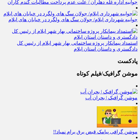
جوابیه اداره غله دهلران / علت عدم پرداخت مطالبات گندم کاران
جوابیه شهرداری ایلام/ جولان سگ های ولگرد در خیابان های ایلام
استمداد پیمانکار پروژه ساختمانی بهار شهر ایلام از رئیس کل
دادگستری و داستان استان ایلام
پادکست
موشن گرافیک/فیلم کوتاه
موشن گرافیک | بحران آب
موشن گرافی پیامک قبض برق برام نمیاد!!