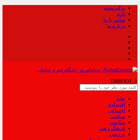
برگه نمونه
تازه
تماس با ما
درباره ما
NODAD
EMROOZ
.ir
خانه
اقتصادی
اجتماعی
سیاسی
سلامت
فرهنگ و هنر
ورزشی