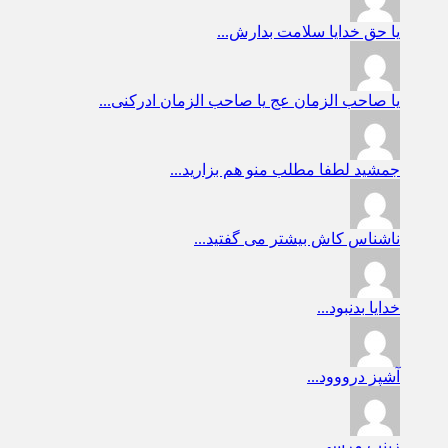
یا حق
خدایا سلامت بدارش...
یا صاحب الزمان عج
یا صاحب الزمان ادرکنی...
جمشید
لطفا مطلب منو هم بزارید...
ناشناس
کاش بیشتر می گفتید...
خدایا
بدنبود...
آشپز
درووود...
زینب
مرسی...