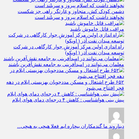
دشمن کودک کش، متجاوز و غارتگر راهی جز شکست
نخواهند داشت که اسلام پیروز و سربلند است
مراقب قاتل خاموش باشید
راه اندازی اولین مرکز آموزشِ جوار کارگاهی در شرکت
توسعه میدان نفت آذر ( اویکو)
معلمان می‌توانند در امیدآفرینی به جامعه نقش‌آفرین باشند
۶۵۲ طرح اشتغال و مسکن مددجویان بهزیستی ایلام در دهه
فجر افتتاح می‌شود
پیش بینی هواشناسی : کاهش ۴ درجه‌ای دمای هوای ایلام
دیناروند
ما گندمکاران بیچاره ایم فعلا هیچی به هیچی...