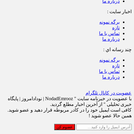
درباره ما
اخبار سایت :
برگه نمونه
تازه
تماس با ما
درباره ما
چند رسانه اي :
برگه نمونه
تازه
تماس با ما
درباره ما
عضویت در کانال تلگرام
با عضویت در خبرنامه سایت " NodadEmrooz | نودادامروز | پايگاه
خبری تحلیلی " از آخرین اخبار مطلع گردید.
کافی است ایمیل خود را در کادر مربوطه قرار دهید و عضو شوید.
همین حالا عضو شوید !