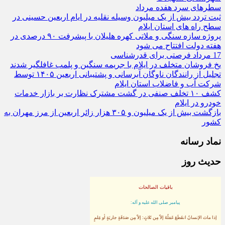
سطرهای سرد هفده مرداد
ثبت تردد بیش از یک میلیون وسیله نقلیه در ایام اربعین حسینی در
سطح راه‌ های استان ایلام
پروژه سازه سنگی و ملاتی کهره هلیلان با پیشرفت ۹۰ درصدی در
هفته دولت افتتاح می شود
17 مرداد فرصتی برای قدرشناسی
یخ‌ فروشان متخلف در ایلام با جریمه سنگین و پلمب غافلگیر شدند
تجلیل از رانندگان ناوگان آبرسانی و پشتیبانی اربعین ۱۴۰۵ توسط
شرکت آب و فاضلاب استان ایلام
کشف ۱۰ تخلف صنفی در گشت مشترک نظارت بر بازار خدمات
خودرو در ایلام
بازگشت بیش از یک میلیون و ۳۰۵ هزار زائر اربعین از مرز مهران به
کشور
نماد رسانه
حدیث روز
باقیات الصالحات
پيامبر صلى‏ الله‏ عليه ‏و‏ آله:
إذا ماتَ الإنسانُ انقَطَعَ عَمَلُهُ إلاّ مِن ثَلاثٍ: إلاّ مِن صَدَقَةٍ جاريَةٍ أو عِلمٍ