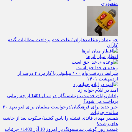
منصوری
جوابیه اداره غله دهلران / علت عدم پرداخت مطالبات گندم
کاران
افطار میان ابرها
وعده ی خدا حق است
شرایط دریافت وام ۱۰۰ میلیونی با کارمزد ۴ درصد از
اردیبهشت ۱۴۰۱
امید در ایلام جوانه زد
پاداش پایان خدمت بازنشستگان در سال 1401 از چه زمانی
پرداخت می شود؟
خبر جدید برای فرهنگیان/درخواست معلمان برای لغو تعهد ۳۰
ساله+ جزئیات
همسر مهدی قائدی فیتیله را پایین کشید/ سکوت بعد از حاشیه
های زشت!
قیمت روز گوشی سامسونگ در امروز 10 آذر 1400+ جزئیات