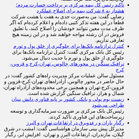
تأکید رئیس کل بیمه مرکزی بر پرداخت خسارت مردم؛
هشدار به ۸ شرکت‌ بیمه برای اصلاح عملکرد
رضایی گفت: من به‌صورت جدی به هفت یا هشت شرکت
قطعاً در این هفته تذکر کتبی داده‌ام و اعلام کرده‌ام که اگر
ظرف مدت معین نتوانند خودشان را اصلاح کنند، با تعلیق
فروش در آن رشته مواجه خواهند شد و در این زمینه هیچ
تعارفی نداریم.
کنترل ترازنامه بانک‌ها برای جلوگیری از خلق پول و تورم
رئیس کل بانک مرکزی گفت: کنترل ترازنامه بانک‌ها برای
جلوگیری از خلق پول و تورم با جدیت دنبال می‌شود.
ترافیک سنگین در محورهای چالوس، تهران-کرج و قزوین-
کرج
مسئول سالن عملیات مرکز مدیریت راه‌های کشور گفت: در
حال حاضر در محور چالوس، آزادراه‌های تهران-کرج-قزوین و
قزوین-کرج-تهران و همچنین برخی محدوده‌های آزادراه تهران-
شمال و هراز، ترافیک سنگین گزارش شده است.
زیست بوم پولی و بانکی کشور بر پایه فناوری دانش بنیان
طراحی می‌شود
رئیس‌کل بانک مرکزی بر ضرورت سرمایه‌گذاری و توسعه
زیرساخت‌های این فناوری تأکید کردند.
رگبار باران و رعدوبرق در ارتفاعات تهران و البرز
مدیرکل پیش بینی سازمان هواشناسی گفت: امشب در شرق
گیلان، مازندران، ارتفاعات البرز و تهران، افزایش ابر، رگبار