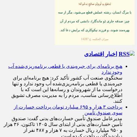
يُنتَفَعُ بِهِ أو وَلَدٍ صالِحٍ يَدعُو لَهُ؛
با مرگ انسان، رشته عملش قطع مى‌شود، مگر از سه
چيز: صدقه جارى (و ماندگار)، دانشى كه مردم از آن
بهره‏‌مند شوند، و فرزند نيكوكارى كه برايش دعا كند.
ميزان الحكمه، ح 14287
اخبار اقتصادی
هیچ برنامه‌ای برای جیره‌بندی یا قطعی برنامه‌ریزی‌شده آب
وجود ندارد
سخنگوی صنعت آب کشور تأکید کرد: هیچ برنامه‌ای برای
جیره‌بندی یا قطعی برنامه‌ریزی‌شده آب وجود ندارد و تنها
درخواست ما از شهروندان و رسانه‌ها این است که با
اطلاع‌رسانی مناسب، مردم را به مدیریت مصرف تشویق
کنند.
پرداخت ۳ هزار و ۶۹۵ میلیارد تومان پرداخت خسارت از
سوی صندوق تأمین
مدیرعامل صندوق تأمین خسارت‌های بدنی گفت: صندوق
تأمین خسارت‌های بدنی از ابتدای سال ۱۴۰۵ تاکنون، ۳۶ هزار
و ۹۵۰ میلیارد ریال خسارت به ۷ هزار و ۴۸۷ نفر از
زیان‌دیدگان پرداخت کرده است.