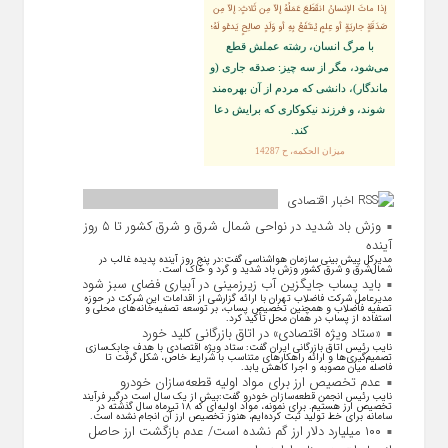
إذا ماتَ الإنسانُ انقَطَعَ عَمَلُهُ إلاّ مِن ثَلاثٍ: إلاّ مِن
صَدَقَةٍ جاريَةٍ أو عِلمٍ يُنتَفَعُ بِهِ أو وَلَدٍ صالِحٍ يَدعُو لَهُ؛
با مرگ انسان، رشته عملش قطع
مى‌شود، مگر از سه چيز: صدقه جارى (و
ماندگار)، دانشى كه مردم از آن بهره‏‌مند
شوند، و فرزند نيكوكارى كه برايش دعا
كند.
ميزان الحكمه، ح 14287
اخبار اقتصادی
وزش باد شدید در نواحی شمال شرق و شرق کشور تا ۵ روز
آینده
مدیرکل پیش بینی سازمان هواشناسی گفت:در پنج روز آینده پدیده غالب در
شمال‌شرق و شرق کشور وزش باد شدید و گرد و خاک است.
باید پساب جایگزین آب‌ زیرزمینی در آبیاری فضای سبز شود
مدیرعامل شرکت فاضلاب تهران با ارائه گزارشی از اقدامات این شرکت در حوزه
تصفیه فاضلاب و همچنین تخصیص پساب، بر توسعه تصفیه‌خانه‌های محلی و
استفاده از پساب در همان محل تأکید کرد.
«ستاد ویژه اقتصادی» در اتاق بازرگانی کلید خورد
نایب رئیس اتاق بازرگانی ایران گفت: ستاد ویژه اقتصادی با هدف چابک‌سازی
تصمیم‌گیری‌ها و ارائه راهکار‌های متناسب با شرایط خاص، شکل گرفت تا
فاصله میان مصوبه و اجرا کاهش یابد.
عدم تخصیص ارز برای مواد اولیه قطعه‌سازان خودرو
نایب رئیس انجمن قطعه‌سازان خودرو گفت:بیش از یک سال است درگیر فرآیند
تخصیص ارز هستیم. برای نمونه، مواد اولیه‌ای که ۱۸ تیرماه سال گذشته در
سامانه برای خط تولید ثبت کرده‌ایم، هنوز تخصیص ارز آن انجام نشده است.
۱۰۰ میلیارد دلار ارز گم نشده است/ عدم بازگشت ارز حاصل