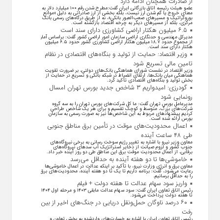
از صادرات همچنان ادامه دارد
عضو هیئت رئیسه اتاق بازرگانی ایران گفت:مطرح شدن رقم ۱۰۰ میلیارد دلار به
معنای خروج یا گم شدن ارز نیست، بلکه بخشی از ارز صادراتی به دلیل «موانع
بوروکراتیک و مسیر‌های صعب‌العبور بانکی»، نه از طریق درگاه‌های رسمی بانک
مرکزی، بلکه از مسیر‌های دیگر به چرخه اقتصاد بازگشته است.
۶.۵ میلیون هکتار اراضی کشاورزی دارای سند است
مدیرکل مهندسی و حدنگاری اراضی سازمان امور اراضی کشور گفت: براساس آمار
از مجموع حدود ۱۸.۷ میلیون هکتار اراضی کشاورزی کشور حدود ۶.۵ میلیون
هکتار دارای سند است.
وزیر اقتصاد: حمایت از تولید و بنگاه‌های اقتصادی در نظام
تامین مالی تسریع شود
وزیر اقتصاد در نشست شورای هماهنگی بانک‌های دولتی، بر ضرورت تقویت
هماهنگی میان بانک‌ها، ارتقای انضباط در شبکه بانکی و تسریع در حمایت از
بخش تولید و بنگاه‌های اقتصادی تأکید کرد.
گودرزی: امیدواریم ۳ شاخص جدید بورس تهران امسال
رونمایی شود
مدیرعامل بورس تهران گفت: ما کل شرکت‌های بورس تهران را به سه گروه
شرکت‌های بزرگ، متوسط و کوچک تقسیم و برای هر یک شاخص طراحی
کردیم پیشنهاد‌های مربوط به این شاخص‌ها نیز به صورت رسمی به سازمان
بورس ارائه شده است.
اعمال محدودیت‌های موقت در تأمین برق مناطق جنوبی
طی ۴۸ ساعت آینده
معاون وزیر نیرو با اشاره به تغییر رژیم سوخت رسانی به برخی نیروگاه‌های
جنوب کشور و لزوم صیانت از ذخایر استراتژیک آب سد‌های نیروگاه‌های
برقابی، از اعمال محدودیت‌ موقت برق این مناطق طی دو روز آینده خبر داد.
خاموشی‌ها تا دو هفته آینده به حداقل می‌رسد
معاون برق و انرژی وزارت نیرو، با تأکید بر اینکه عدالت در اعمال خاموشی‌ها
رعایت می‌شود، گفت: برنامه داریم تا یک تا دو هفته آینده، محدودیت‌های برق
را به حداقل برسانیم.
واریز سود سهام عدالت تا هفته دولت + فیلم
رئیس اتاق تعاون ایران گفت: سود سهام عدالت مابقی ۱۴۰۳ و مرحله اول ۱۴۰۴
تا هفته دولت پرداخت می‌شود.
۶۰ درصد ناوگان حمل‌ونقل دریایی در جنگ‌های اخیر از بین
رفت
رئیس اتاق تعاون ایران با اشاره به خسارت‌های واردشده به بخش تعاون و