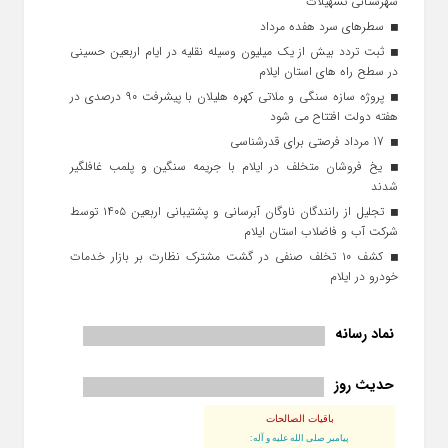
شهرستانی تسهیلات
سطرهای سرد هفده مرداد
ثبت تردد بیش از یک میلیون وسیله نقلیه در ایام اربعین حسینی
در سطح راه‌ های استان ایلام
پروژه سازه سنگی و ملاتی کهره هلیلان با پیشرفت ۹۰ درصدی در
هفته دولت افتتاح می شود
17 مرداد فرصتی برای قدرشناسی
یخ‌ فروشان متخلف در ایلام با جریمه سنگین و پلمب غافلگیر
شدند
تجلیل از رانندگان ناوگان آبرسانی و پشتیبانی اربعین ۱۴۰۵ توسط
شرکت آب و فاضلاب استان ایلام
کشف ۱۰ تخلف صنفی در گشت مشترک نظارت بر بازار خدمات
خودرو در ایلام
نماد رسانه
حدیث روز
باقیات الصالحات
پيامبر صلى‏ الله‏ عليه ‏و‏ آله: