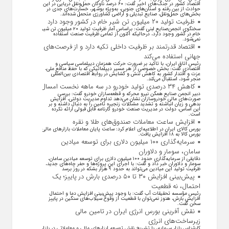
اقتصاد کشور در جنگ‌های اخیر گفت: ۶۰ درصد ناوگان حمل‌ونقل دریایی در این
حوادث از بین رفته و استان‌های جنوبی، به‌ویژه بوشهر، خسارت‌های جدی در
بخش‌های حمل‌ونقل، صنایع تبدیلی و اراضی کشاورزی متحمل شده‌اند.
ظرفیت تولید ۲۰ میلیون تن شیر خام در کشور وجود دارد
سخنگوی انجمن‌صنایع لبنی گفت: براساس آمار ظرفیت تولید ۲۰ میلیون تن شیر
خام در کشور وجود دارد، درحالیکه اکنون از تمامی ظرفیت صنعت استفاده
نمی‌شود.
اقتصاد قدرتمند بر ظرفیت داخلی تکیه دارد و از فرصت‌های
جهانی استفاده می‌کند
رئیس اتاق ایران، با تاکید بر ضرورت حرکت همزمان دیپلماسی سیاسی و
اقتصادی گفت: بخش خصوصی از هر مسیر دیپلماتیکی که با حفظ منافع ملی،
عزت و اقتدار کشور به کاهش تنش و گشایش در روابط اقتصادی بین‌المللی
منجر شود، استقبال می‌کند.
کاهش ۳۴ درصدی تولید خودرو در سه ماهه نخست امسال
دبیر انجمن صنایع همگن نیرو محرکه و قطعه‌سازان خودرو گفت: بررسی
صورت‌های مالی خودروسازان نشان می‌دهد تداوم مدیریت دولتی، افزایش
بدهی و زیان انباشته و تشدید مشکلات زنجیره تامین را به دنبال داشته و بر
این اساس، دولت در مدیریت صنعت خودرو کارنامه قابل قبولی ارائه نکرده
است.
افزایش ساعت معاملات صندوق‌های طلا و نقره
بورس کالای ایران در اطلاعیه‌ای اعلام کرد: ساعت پایان معاملات بازار‌های مالی
بورس کالا به ۱۸ افزایش یافت.
سرمایه‌گذاری ۱۰۰ میلیون دلاری برای توسعه میادین
سامان، سومار و دلاوران
دقایقی از سرمایه‌گذاری حدود ۱۰۰ میلیون دلاری برای توسعه میادین سامان،
سومار و دلاوران خبر داد و گفت: با اجرای این پروژه‌ها و حفر چاه‌های جدید،
ظرفیت تولید این میادین می‌تواند به حدود ۹ هزار بشکه در روز برسد
پیش‌بینی افزایش ۳۰ تا ۵۰ درصدی بارش در پاییز؛ یک
احتمال، نه قطعیت
رئیس مؤسسه تحقیقات آب گفت: با وجود پیش‌بینی افزایش دما و احتمال
افزایش بارش، هنوز نمی‌توان با قطعیت از وقوع سیلاب‌های سنگین در پاییز
سخن گفت.
نقش آفرینی بورس انرژی ایران در تامین مالی
زیرساخت‌های انرژی
کارشناس بازار سرمایه، با تشریح نقش توسعه ابزار‌های مالی و معاملاتی در بازار