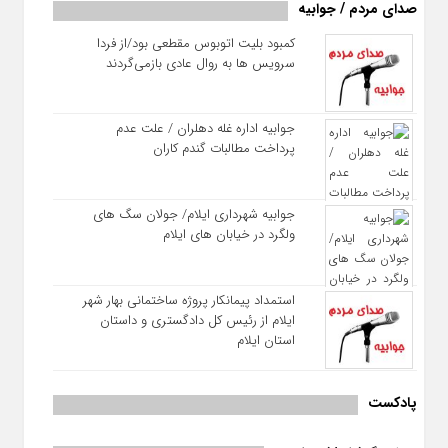
صدای مردم / جوابیه
کمبود بلیت اتوبوس مقطعی بود/از فردا
سرویس ها به روال عادی بازمی‌گردند
جوابیه اداره غله دهلران / علت عدم
پرداخت مطالبات گندم کاران
جوابیه شهرداری ایلام/ جولان سگ های
ولگرد در خیابان های ایلام
استمداد پیمانکار پروژه ساختمانی بهار شهر
ایلام از رئیس کل دادگستری و داستان
استان ایلام
پادکست