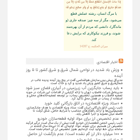
إذا ماتَ الإنسانُ انقَطَعَ عَمَلُهُ إلاّ مِن ثَلاثٍ: إلاّ مِن
صَدَقَةٍ جاريَةٍ أو عِلمٍ يُنتَفَعُ بِهِ أو وَلَدٍ صالِحٍ يَدعُو لَهُ؛
با مرگ انسان، رشته عملش قطع
مى‌شود، مگر از سه چيز: صدقه جارى (و
ماندگار)، دانشى كه مردم از آن بهره‏‌مند
شوند، و فرزند نيكوكارى كه برايش دعا
كند.
ميزان الحكمه، ح 14287
اخبار اقتصادی
وزش باد شدید در نواحی شمال شرق و شرق کشور تا ۵ روز
آینده
مدیرکل پیش بینی سازمان هواشناسی گفت:در پنج روز آینده پدیده غالب در
شمال‌شرق و شرق کشور وزش باد شدید و گرد و خاک است.
باید پساب جایگزین آب‌ زیرزمینی در آبیاری فضای سبز شود
مدیرعامل شرکت فاضلاب تهران با ارائه گزارشی از اقدامات این شرکت در حوزه
تصفیه فاضلاب و همچنین تخصیص پساب، بر توسعه تصفیه‌خانه‌های محلی و
استفاده از پساب در همان محل تأکید کرد.
«ستاد ویژه اقتصادی» در اتاق بازرگانی کلید خورد
نایب رئیس اتاق بازرگانی ایران گفت: ستاد ویژه اقتصادی با هدف چابک‌سازی
تصمیم‌گیری‌ها و ارائه راهکار‌های متناسب با شرایط خاص، شکل گرفت تا
فاصله میان مصوبه و اجرا کاهش یابد.
عدم تخصیص ارز برای مواد اولیه قطعه‌سازان خودرو
نایب رئیس انجمن قطعه‌سازان خودرو گفت:بیش از یک سال است درگیر فرآیند
تخصیص ارز هستیم. برای نمونه، مواد اولیه‌ای که ۱۸ تیرماه سال گذشته در
سامانه برای خط تولید ثبت کرده‌ایم، هنوز تخصیص ارز آن انجام نشده است.
۱۰۰ میلیارد دلار ارز گم نشده است/ عدم بازگشت ارز حاصل
از صادرات همچنان ادامه دارد