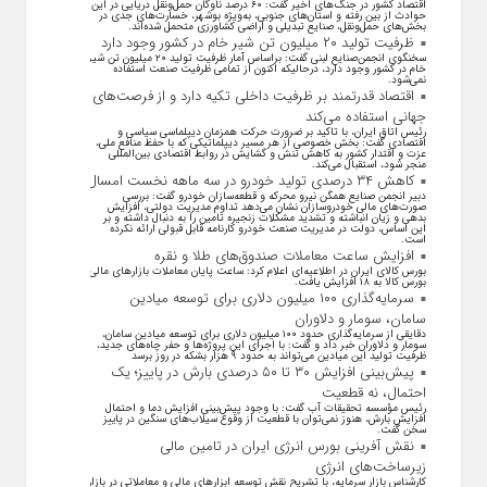
اقتصاد کشور در جنگ‌های اخیر گفت: ۶۰ درصد ناوگان حمل‌ونقل دریایی در این
حوادث از بین رفته و استان‌های جنوبی، به‌ویژه بوشهر، خسارت‌های جدی در
بخش‌های حمل‌ونقل، صنایع تبدیلی و اراضی کشاورزی متحمل شده‌اند.
ظرفیت تولید ۲۰ میلیون تن شیر خام در کشور وجود دارد
سخنگوی انجمن‌صنایع لبنی گفت: براساس آمار ظرفیت تولید ۲۰ میلیون تن شیر
خام در کشور وجود دارد، درحالیکه اکنون از تمامی ظرفیت صنعت استفاده
نمی‌شود.
اقتصاد قدرتمند بر ظرفیت داخلی تکیه دارد و از فرصت‌های
جهانی استفاده می‌کند
رئیس اتاق ایران، با تاکید بر ضرورت حرکت همزمان دیپلماسی سیاسی و
اقتصادی گفت: بخش خصوصی از هر مسیر دیپلماتیکی که با حفظ منافع ملی،
عزت و اقتدار کشور به کاهش تنش و گشایش در روابط اقتصادی بین‌المللی
منجر شود، استقبال می‌کند.
کاهش ۳۴ درصدی تولید خودرو در سه ماهه نخست امسال
دبیر انجمن صنایع همگن نیرو محرکه و قطعه‌سازان خودرو گفت: بررسی
صورت‌های مالی خودروسازان نشان می‌دهد تداوم مدیریت دولتی، افزایش
بدهی و زیان انباشته و تشدید مشکلات زنجیره تامین را به دنبال داشته و بر
این اساس، دولت در مدیریت صنعت خودرو کارنامه قابل قبولی ارائه نکرده
است.
افزایش ساعت معاملات صندوق‌های طلا و نقره
بورس کالای ایران در اطلاعیه‌ای اعلام کرد: ساعت پایان معاملات بازار‌های مالی
بورس کالا به ۱۸ افزایش یافت.
سرمایه‌گذاری ۱۰۰ میلیون دلاری برای توسعه میادین
سامان، سومار و دلاوران
دقایقی از سرمایه‌گذاری حدود ۱۰۰ میلیون دلاری برای توسعه میادین سامان،
سومار و دلاوران خبر داد و گفت: با اجرای این پروژه‌ها و حفر چاه‌های جدید،
ظرفیت تولید این میادین می‌تواند به حدود ۹ هزار بشکه در روز برسد
پیش‌بینی افزایش ۳۰ تا ۵۰ درصدی بارش در پاییز؛ یک
احتمال، نه قطعیت
رئیس مؤسسه تحقیقات آب گفت: با وجود پیش‌بینی افزایش دما و احتمال
افزایش بارش، هنوز نمی‌توان با قطعیت از وقوع سیلاب‌های سنگین در پاییز
سخن گفت.
نقش آفرینی بورس انرژی ایران در تامین مالی
زیرساخت‌های انرژی
کارشناس بازار سرمایه، با تشریح نقش توسعه ابزار‌های مالی و معاملاتی در بازار