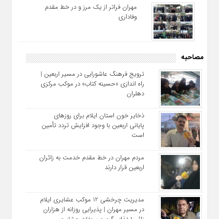
مهران فراتر از یک مرز و در خط مقدم
وفاداری
مصاحبه
ترویج فرهنگ عاشورایی در مسیر اربعین |
راه‌ اندازی «حسینه کتاب» در موکب مرکزی
دهلران
ذخایر خون استان ایلام برای روزهای
پایانی اربعین با وجود افزایش تردد تأمین
است
مردم مهران در خط مقدم خدمت به زائران
اربعین قرار دارند
مدیریت چرخشی 12 موکب‌ عشایری ایلام
در مسیر مهران | پذیرایی روزانه از هزاران