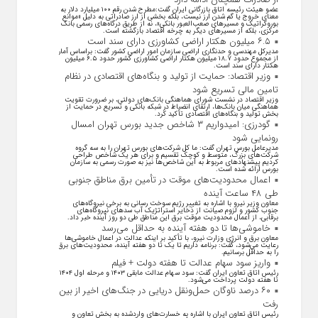
عضو هیئت رئیسه اتاق بازرگانی ایران گفت:مطرح شدن رقم ۱۰۰ میلیارد دلار به
معنای خروج یا گم شدن ارز نیست، بلکه بخشی از ارز صادراتی به دلیل «موانع
بوروکراتیک و مسیر‌های صعب‌العبور بانکی»، نه از طریق درگاه‌های رسمی بانک
مرکزی، بلکه از مسیر‌های دیگر به چرخه اقتصاد بازگشته است.
۶.۵ میلیون هکتار اراضی کشاورزی دارای سند است
مدیرکل مهندسی و حدنگاری اراضی سازمان امور اراضی کشور گفت: براساس آمار
از مجموع حدود ۱۸.۷ میلیون هکتار اراضی کشاورزی کشور حدود ۶.۵ میلیون
هکتار دارای سند است.
وزیر اقتصاد: حمایت از تولید و بنگاه‌های اقتصادی در نظام
تامین مالی تسریع شود
وزیر اقتصاد در نشست شورای هماهنگی بانک‌های دولتی، بر ضرورت تقویت
هماهنگی میان بانک‌ها، ارتقای انضباط در شبکه بانکی و تسریع در حمایت از
بخش تولید و بنگاه‌های اقتصادی تأکید کرد.
گودرزی: امیدواریم ۳ شاخص جدید بورس تهران امسال
رونمایی شود
مدیرعامل بورس تهران گفت: ما کل شرکت‌های بورس تهران را به سه گروه
شرکت‌های بزرگ، متوسط و کوچک تقسیم و برای هر یک شاخص طراحی
کردیم پیشنهاد‌های مربوط به این شاخص‌ها نیز به صورت رسمی به سازمان
بورس ارائه شده است.
اعمال محدودیت‌های موقت در تأمین برق مناطق جنوبی
طی ۴۸ ساعت آینده
معاون وزیر نیرو با اشاره به تغییر رژیم سوخت رسانی به برخی نیروگاه‌های
جنوب کشور و لزوم صیانت از ذخایر استراتژیک آب سد‌های نیروگاه‌های
برقابی، از اعمال محدودیت‌ موقت برق این مناطق طی دو روز آینده خبر داد.
خاموشی‌ها تا دو هفته آینده به حداقل می‌رسد
معاون برق و انرژی وزارت نیرو، با تأکید بر اینکه عدالت در اعمال خاموشی‌ها
رعایت می‌شود، گفت: برنامه داریم تا یک تا دو هفته آینده، محدودیت‌های برق
را به حداقل برسانیم.
واریز سود سهام عدالت تا هفته دولت + فیلم
رئیس اتاق تعاون ایران گفت: سود سهام عدالت مابقی ۱۴۰۳ و مرحله اول ۱۴۰۴
تا هفته دولت پرداخت می‌شود.
۶۰ درصد ناوگان حمل‌ونقل دریایی در جنگ‌های اخیر از بین
رفت
رئیس اتاق تعاون ایران با اشاره به خسارت‌های واردشده به بخش تعاون و