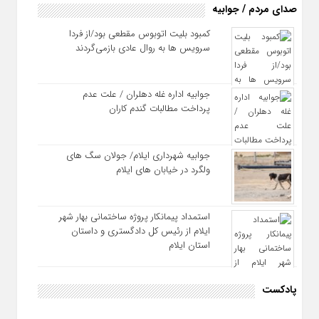
صدای مردم / جوابیه
کمبود بلیت اتوبوس مقطعی بود/از فردا
سرویس ها به روال عادی بازمی‌گردند
جوابیه اداره غله دهلران / علت عدم
پرداخت مطالبات گندم کاران
جوابیه شهرداری ایلام/ جولان سگ های
ولگرد در خیابان های ایلام
استمداد پیمانکار پروژه ساختمانی بهار شهر
ایلام از رئیس کل دادگستری و داستان
استان ایلام
پادکست