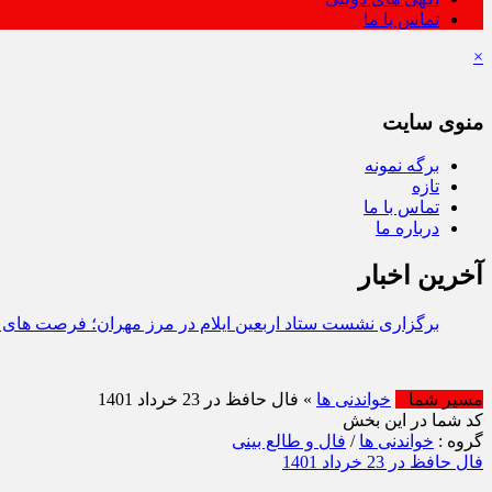
تماس با ما
×
منوی سایت
برگه نمونه
تازه
تماس با ما
درباره ما
آخرین اخبار
معرفی اداره کل
مسیر شما
خواندنی ها
» فال حافظ در 23 خرداد 1401
کد شما در این بخش
گروه :
خواندنی ها
/
فال و طالع بینی
فال حافظ در 23 خرداد 1401