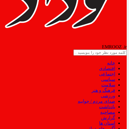
NODAD
EMROOZ
.ir
خانه
اقتصادی
اجتماعی
سیاسی
سلامت
فرهنگ و هنر
ورزشی
صدای مردم / جوابیه
یادداشت
مصاحبه
گزارش
استان ها
آگهی های دولتی