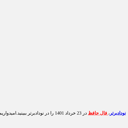
نودادبرتر
،
فال حافظ
در 23 خرداد 1401 را در نودادبرتر ببینید.امیدواریم امروز بخت شما با خوشی، سلامتی، تندرستی،شادی، نشاط و عاقبت بخیری آغاز شود.