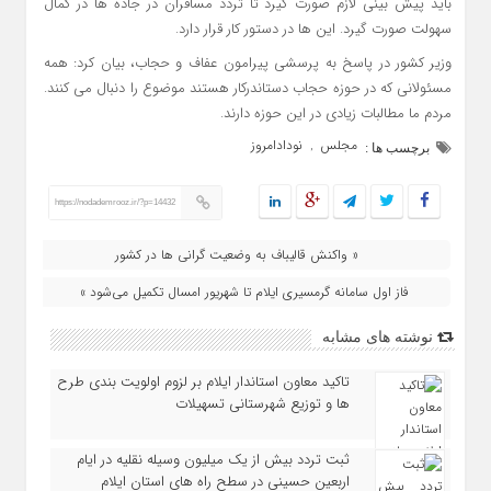
باید پیش بینی لازم صورت گیرد تا تردد مسافران در جاده ها در کمال
سهولت صورت گیرد. این ها در دستور کار قرار دارد.
وزیر کشور در پاسخ به پرسشی پیرامون عفاف و حجاب، بیان کرد: همه
مسئولانی که در حوزه حجاب دستاندرکار هستند موضوع را دنبال می کنند.
مردم ما مطالبات زیادی در این حوزه دارند.
مجلس
نودادامروز
,
برچسب ها :
https://nodademrooz.ir/?p=14432
« واکنش قالیباف به وضعیت گرانی ها در کشور
فاز اول سامانه گرمسیری ایلام تا شهریور امسال تکمیل می‌شود »
نوشته های مشابه
تاکید معاون استاندار ایلام بر لزوم اولویت‌ بندی طرح‌
ها و توزیع شهرستانی تسهیلات
ثبت تردد بیش از یک میلیون وسیله نقلیه در ایام
اربعین حسینی در سطح راه‌ های استان ایلام