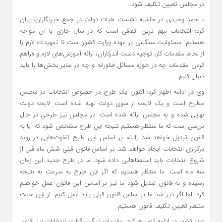
در مجلس تعیین تکلیف شود.
، احمد وحیدی در حاشیه نشست هیات دولت در جمع خبرنگاران، بیان
کرد: انتخابات مهم ترین اتفاقی است که در سال جاری با آن مواجه
هستیم. مسئولیت سنگینی بر عهده وزارت کشور است تا تمهیدات لازم را
از لحاظ مقدمات کار، توجیه دست اندرکاران، ارائه آموزش‌های لازم و فراهم
کردن مقدمات چه در حوزه مسائل فناورانه و چه در سایر بخش‌ها را باید
دنبال کنیم.
وی در ادامه اظهار کرد: اکنون یک طرح در خصوص انتخابات در مجلس
مطرح است و یک لایحه از سوی دولت تهیه شده است. لایحه دولت
نهایی شده و به مجلس ارائه شده است. در مجلس نیز طرحی در حال
بررسی است که ما منتظر هستیم نتیجه این طرح مشخص شود که آیا به
قانون تبدیل خواهد شد یا نه. بر اساس این طرح تفاوت‌هایی در روند
برگزاری انتخابات ایجاد خواهد شد. بر اساس قانون قبلی شش ماه قبل از
شروع انتخابات باید استعفاهایی داده شود اما در طرح جدید این زمان
سه ماه است. ما منتظر هستیم که اگر این طرح به سرعت به نتیجه
رسیده و به قانون تبدیل شود ما نیز بر اساس این قانون عمل خواهیم
کرد. اما اگر دیر شد ما بر اساس قانون قبلی باید عمل کنیم. از این حیث
منتظر تعیین تکلیف قانون هستیم.
وزیر کشور در ادامه تصریح کرد: مقدمات دیگر برگزاری انتخابات نیز اکنون