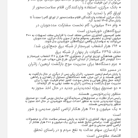
می‌توان از این ظرفیت برای […]
بانک مرکزی، استفاده واردکنندگان اقلام سلامت‌محور از
اوراق گام را تمدید کرد
بانک مرکزی استفاده واردکنندگان اقلام سلامت‌محور از اوراق گام را مجدداً تا
پایان سال ۱۴۰۵ تمدید کرد.
وام ۴۰۰ میلیونی؛ گام نخست مشارکت مددجویان در
نیروگاه‌های خورشیدی است
عضو کمیسیون کشاورزی مجلس معتقد است با افزایش سقف تسهیلات به ۴۰۰
میلیون تومان و تخصیص به‌موقع منابع از سوی بانک مرکزی، مددجویان
می‌توانند به سهامداران واقعی نیروگاه‌های خورشیدی بدل شوند.
۱۹۴ هزار انشعاب غیرمجاز از شبکه برق جمع‌آوری شد/
حذف ۲۳۹۵ مگاوات بار پنهان از شبکه برق
معاون هماهنگی توزیع توانیر از جمع‌آوری ۱۹۴ هزار و ۱۹۷ انشعاب غیرمجاز و
۸۰۰ کیلومتر کابل غیرمجاز از ابتدای اجرای طرح ملی مهتاب خبر داد.
عزم دستگاه‌ها برای مدیریت موج بازگشت اربعین/ زائران
در مسیر خانه
با پایان مراسم اربعین حسینی، زائران یکی پس از دیگری در حال بازگشت به
کشور هستند و در این میان، همه دستگاه‌های مسئول از راهداری و راه‌آهن
گرفته حمل ونقل هوایی و بخش سوخت کشور تمام ظرفیت خود را برای
مدیریت موج بازگشت و رساندن زائران به مقصد نهایی به کار گرفته‌اند.
دو صندوق پروژه تجدیدپذیر جدید در حال اخذ مجوز به
منظور پذیره‌نویسی هستند
رئیس مرکز نظارت بر صندوق‌های سرمایه‌گذاری سازمان بورس گفت: دو صندوق
پروژه تجدیدپذیر جدید به منظور احداث نیروگاه خورشیدی در حال اخذ مجوز به
منظور پذیره‌نویسی هستند.
یک میلیون و ۲۰۰ هزار هکتار اراضی کشور سدیمی و شور
است
معاون وزیر جهاد کشاورزی با اشاره به پایش مستمر سلامت خاک و محصولات
کشاورزی گفت: براساس نتایج نقشه برداری یک میلیون و ۲۰۰ هزار هکتار از
اراضی کشور سدیمی و شور است.
آزادسازی سهام عدالت به نفع مردم و در راستای تحقق
اقتصاد مقاومتی است