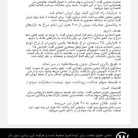
نماینده مجلس گفت: آزادسازی سهام عدالت با اصول اقتصاد مقاومتی نیز
همخوانی دارد؛ زیرا در این صورت، زمینه برای مشارکت مردم در فعالیت‌های
اقتصادی مهیا می‌شود.
جزئیات راه اندازی کیف پول ایران اعلام شد
معاون معاون نظام پرداخت بانک مرکزی گفت: برای استفاده از کیف پول ایران
افراد نیازی به مراجعه حضوری به شبکه بانکی وجود ندارد.
پتانسیل صادرات بیش از ۲۰۰ هزار تن تخم مرغ به بازار‌های
هدف داریم
عضو اتحادیه مرغداران تخم گذار استان تهران گفت: با توجه به تولید فعلی تخم
مرغ و نیاز کشور بالای ۲۰۰ هزار تن توان صادرات به بازار‌های هدف را داریم.
افزایش ۲۵ درصدی نرخ بلیط‌ها؛ رقمی پایین‌تر از نرخ تورم
رئیس اتحادیه شرکت های حمل ونقل مسافری کشوری گفت: افزایش ۲۵
درصدی نرخ بلیت اتوبوسکه به‌صورت ثابت و کشوری اعمال شده، با وجود رشد
هزینه‌های جاری بسیار ناچیز است و در مقایسه با سایر خدمات که رشد قیمت
چند برابری داشته‌اند، این رقم کاملاً کنترل‌شده و منصفانه در نظر گرفته شده
است.
هیچ زائری امسال بدون وسیله‌نقلیه در مرز نماند
سخنگوی قرارگاه اربعین سازمان راهداری گفت: طبق برنامه ریزی که صورت گرفته
تا ۱۶ مرداد اتوبوس برای بازگشت زائران از تمامی مرز‌ها وجود دارد و در مرز
مهران هم به صورت دائم اتوبوس برای شهر‌های مسافر پذیر از جمله تهران، قم،
مشهد و اصفهان وجود دارد.
فلسفه سهام عدالت، پرداخت سود نیست؛ مشارکت مردم در
اقتصاد است
کمیسیون عمران مجلس گفت: دولت باید هرچه سریع‌تر نقشه راه روشنی برای
آزادسازی واقعی سهام عدالت، شفاف‌سازی عملکرد شرکت‌ها و واگذاری مدیریت
به سهامداران ارائه کند.
تولید طلای سفید به ۶۰ هزار تن می‌رسد
مدیر عامل صندوق پنبه گفت: براساس آمار سالانه ۱۵۰ هزار تن پنبه مورد نیاز
صنعت نساجی است که یک سوم آن در داخل تامین می‌شود.
تمامی حقوق مطالب برای "نودادامروز"محفوظ است و هرگونه کپی برداری بدون ذکر