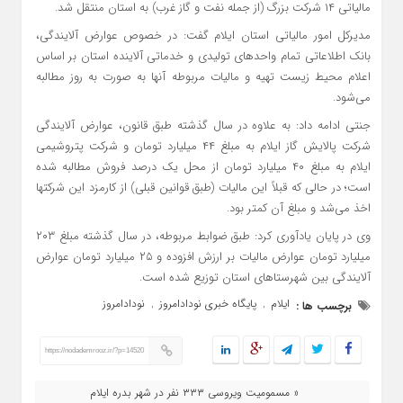
مالیاتی ۱۴ شرکت بزرگ (از جمله نفت و گاز غرب) به استان منتقل شد.
مدیرکل امور مالیاتی استان ایلام گفت: در خصوص عوارض آلایندگی،
بانک اطلاعاتی تمام واحدهای تولیدی و خدماتی آلاینده استان بر اساس
اعلام محیط زیست تهیه و مالیات مربوطه آنها به صورت به روز مطالبه
می‌شود.
جنتی ادامه داد: به علاوه در سال گذشته طبق قانون، عوارض آلایندگی
شرکت پالایش گاز ایلام به مبلغ ۴۴ میلیارد تومان و شرکت پتروشیمی
ایلام به مبلغ ۴۰ میلیارد تومان از محل یک درصد فروش مطالبه شده
است؛ در حالی که قبلاً این مالیات (طبق قوانین قبلی) از کارمزد این شرکتها
اخذ می‌شد و مبلغ آن کمتر بود.
وی در پایان یادآوری کرد: طبق ضوابط مربوطه، در سال گذشته مبلغ ۲۰۳
میلیارد تومان عوارض مالیات بر ارزش افزوده و ۲۵ میلیارد تومان عوارض
آلایندگی بین شهرستاهای استان توزیع شده است.
ایلام
پایگاه خبری نودادامروز
نودادامروز
برچسب ها :
,
,
https://nodademrooz.ir/?p=14520
« مسمومیت ویروسی ۳۳۳ نفر در شهر بدره ایلام