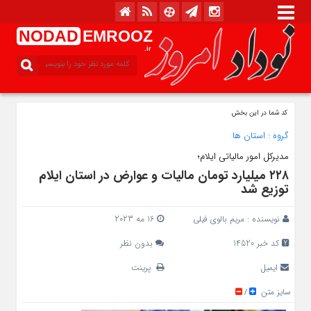
NODAD
EMROOZ
.ir
کد شما در این بخش
گروه :
استان ها
مدیرکل امور مالیاتی ایلام؛
۲۲۸ میلیارد تومان مالیات و عوارض در استان ایلام
توزیع شد
نویسنده :
مریم بالوی فیلی
16 مه 2023
کد خبر 14520
بدون نظر
ایمیل
پرینت
سایز متن
/