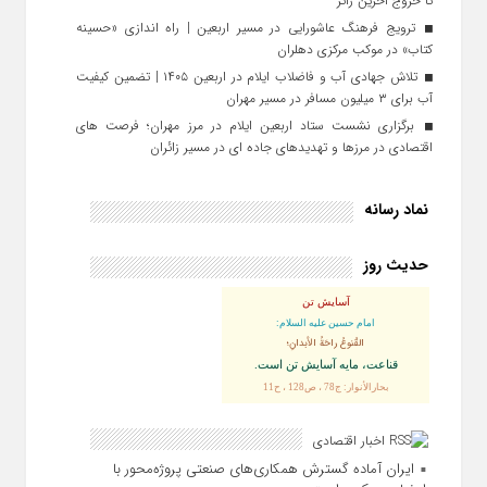
تا خروج آخرین زائر
ترویج فرهنگ عاشورایی در مسیر اربعین | راه‌ اندازی «حسینه
کتاب» در موکب مرکزی دهلران
تلاش جهادی آب و فاضلاب ایلام در اربعین ۱۴۰۵ | تضمین کیفیت
آب برای ۳ میلیون مسافر در مسیر مهران
برگزاری نشست ستاد اربعین ایلام در مرز مهران؛ فرصت‌ های
اقتصادی در مرزها و تهدیدهای جاده‌ ای در مسیر زائران
نماد رسانه
حدیث روز
آسایش تن
امام حسین علیه السلام:
القُنوعُ راحَةُ الأبدانِ؛
قناعت، مايه آسايش تن است.
بحارالأنوار: ج78 ، ص128 ، ح11
اخبار اقتصادی
ایران آماده گسترش همکاری‌های صنعتی پروژه‌محور با