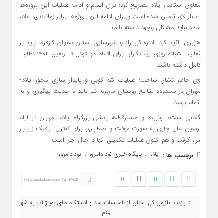
معاون استاندار ایلام تصریح کرد: برای اتمام و ادامه عملیات این پروژه‌ها
اعتبار لازم تامین شده است و برای ادامه این پروژه‌ها برابر زمانبندی اعلام
شده نباید مشکلی وجود داشته باشد.
هژبری تاکید کرد: اداره کل راه و شهرسازی استان بعنوان کارفرما باید بر
فعالیت شبانه روزی پیمانکاران برای اتمام دو تونل تا اربعین ۱۴۰۲ نظارت
کامل داشته باشند.
وی خاطر نشان ساخت: عملیات شم کوبی و پایدار سازی محور ایلام-
مهران در محدوده تقاطع روستای ماربربه نیز باید با جدیت پیگیری و به
اتمام برسد.
گفتنی است؛ تونل‌ها و مسیرقطعه رانشی بزرگراه ایلام- مهران در ایام
اربعین سال جاری به صورت موقت و اضطراری برای کنترل ترافیک زیر بار
قرار گرفت و هم اکنون عملیات تکمیلی آنها در حال اجرا است.
ایلام
پایگاه خبری نودادامروز
نودادامروز
برچسب ها :
,
,
https://nodademrooz.ir/?p=14628
« بازدید بازرس کل استان از تاسیسات سد و ایستگاه های پمپاژ آب به شهر
ایلام