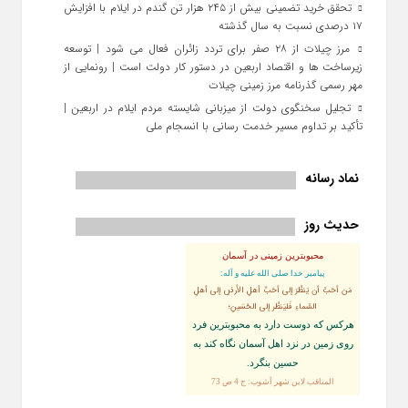
تحقق خرید تضمینی بیش از ۲۴۵ هزار تن گندم در ایلام با افزایش
۱۷ درصدی نسبت به سال گذشته
مرز چیلات از ۲۸ صفر برای تردد زائران فعال می‌ شود | توسعه
زیرساخت‌ ها و اقتصاد اربعین در دستور کار دولت است | رونمایی از
مهر رسمی گذرنامه مرز زمینی چیلات
تجلیل سخنگوی دولت از میزبانی شایسته مردم ایلام در اربعین |
تأکید بر تداوم مسیر خدمت‌ رسانی با انسجام ملی
نماد رسانه
حدیث روز
محبوبترین زمینی در آسمان
پيامبر خدا صلى الله عليه و آله:
مَن أحَبَّ أن يَنظُرَ إلى أحَبِّ أهلِ الأرضِ إلى أهلِ
السَّماءِ فَليَنظُر إلى الحُسَينِ؛
هركس كه دوست دارد به محبوبترين فرد
روى زمين در نزد اهل آسمان نگاه كند به
حسين بنگرد.
المناقب لابن شهر آشوب: ج 4 ص 73