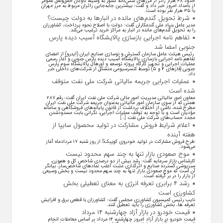
حدود ۴۸ هزار زائر از مرز‌های شش‌گانه کشور به وسیله ناوگان حمل‌ونقل عمومی
از بامداد امروز خبر داد و گفت: بیشترین جابه‌جایی زائران مربوط به مرز مهران
با ۳۵ هزار نفر بوده است.
شرط تحویل گندم‌های مانده در انبار‌ها به دولت چیست؟
مدیر عامل بنیاد ملی گندمکاران گفت: دولت با اصلاح نحوه پرداخت، کشاورزان
را به تحویل گندم‌های مانده در انبار به مراکز خرید ترغیب می‌کند.
تفاهم نامه اجرایی بازسازی پالایشگاه آسیب دیده پارس
جنوبی امضا شد
رئیس هیئت عامل سازمان گسترش و نوسازی صنایع ایران (ایدرو) از امضای
تفاهم نامه اجرایی بازسازی پالایشگاه آسیب دیده پارس جنوبی و آغاز رسمی
عملیات اجرایی و تجهیز کارگاه پروژه توسعه و اورهال پالایشگاه سوم پارس
جنوبی (فاز‌های ۴ و ۵) توسط کنسرسیومی متشکل از شرکت‌های داخلی خبر
داد.
عملیات اجرایی جریمه مالیاتی شرکت ملی نفت متوقف
شده است
معاون امور مالیاتی مدیریت امور مالی شرکت ملی نفت ایران گفت: رقم ۲۸۷
همتی که از سوی سازمان امور مالیاتی به‌عنوان جریمه شرکت ملی نفت ایران
مطرح شده، ناشی از اختلاف برداشت از قانون پایانه‌های فروشگاهی و سامانه
مؤدیان است و با توجه به توقف عملیات اجرایی، نگرانی بابت مسدودشدن
مجدد حساب‌های شرکت ملی نفت […]
اعلام شرایط فروش مشارکت در تولید محصول سایپا از
هفته آینده
طرح فروش مشارکت در تولید خودروی کوییکS از روز شنبه ۱۷ مردادماه آغاز
می‌شود.
موج صعودی بازار تنها به چند سهم محدود نیست
کارشناس بازار سرمایه گفت: رشد بیش از دو درصدی شاخص کل و هم‌وزن،
سبزپوشی گسترده صنایع و اثرگذاری مثبت اغلب نماد‌های شاخص‌ساز، بیانگر
آن است که موج صعودی بازار تنها به چند سهم محدود نیست و بخش وسیعی
از بازار را در بر گرفته است.
رشد ۴ برابری تعرفه انرژی به معنای تعطیلی بخش
کشاورزی است
نایب رئیس کمیسیون کشاورزی مجلس گفت: کشاورزان با قطعی برق و افزایش
تعرفه ها، بخش کشاورزی را باید تعطیل کنند.
قیمت خودرو در بازار آزاد چهارشنبه ۱۴ مرداد
قیمت خودرو در بازار آزاد امروز چهارشنبه ۱۴ مرداد بر اساس معاملات انجام