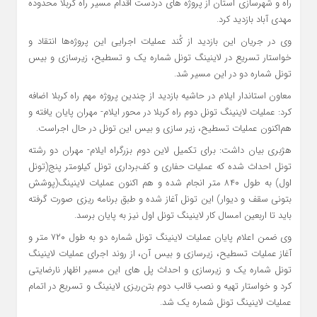
راه و شهرسازی استان از پروژه های دردست اقدام مسیر راه کربلا محدوده
مهدی آباد بازدید کرد.
وی در جریان این بازدید از کُند عملیات اجرایی این پروژه‌ها انتقاد و
خواستار تسریع در لاینینگ تونل شماره یک و تسطیح، زیرسازی و بیس
تونل شماره دو در این مسیر شد.
معاون استاندار ایلام در حاشیه بازدید از چندین پروژه مهم راه کربلا اضافه
کرد: عملیات لاینینگ تونل دوم راه کربلا در محور ایلام- مهران پایان یافته و
هم‌اکنون عملیات تسطیح، زیر سازی و بیس این تونل در حال اجراست.
هژبری بیان داشت: برای تکمیل لاین دوم بزرگراه ایلام- مهران دو رشته
تونل احداث شده که عملیات حفاری و کف‌برداری تونل کیلومتر پنج(تونل
اول) به طول ۸۴۰ متر انجام شده و هم اکنون عملیات لاینینگ(پوشش
بتونی سقف و دیوار) این تونل آغاز شده و طبق برنامه ریزی صورت گرفته
باید تا اربعین امسال کار لاینینگ تونل اول نیز به پایان برسد.
وی ضمن اعلام پایان عملیات لاینینگ تونل شماره دو به طول ۷۲۰ متر و
آغاز عملیات تسطیح، زیرسازی و بیس آن، از روند اجرای عملیات لاینینگ
تونل شماره یک و زیرسازی و احداث پل های این مسیر اظهار نارضایتی
کرد و خواستار تهیه و نصب قالب دوم بتن‌ریزی لاینینگ و تسریع در اتمام
عملیات لاینینگ تونل شماره یک شد.