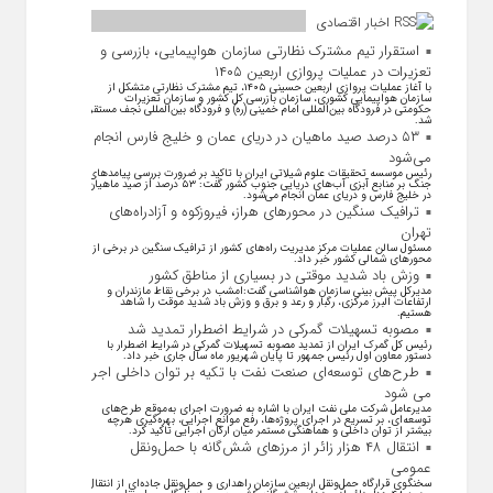
اخبار اقتصادی
استقرار تیم مشترک نظارتی سازمان هواپیمایی، بازرسی و
تعزیرات در عملیات پروازی اربعین ۱۴۰۵
با آغاز عملیات پروازی اربعین حسینی ۱۴۰۵، تیم مشترک نظارتی متشکل از
سازمان هواپیمایی کشوری، سازمان بازرسی کل کشور و سازمان تعزیرات
حکومتی در فرودگاه بین‌المللی امام خمینی (ره) و فرودگاه بین‌المللی نجف مستقر
شد.
۵۳ درصد صید ماهیان در دریای عمان و خلیج فارس انجام
می‌شود
رئیس موسسه تحقیقات علوم شیلاتی ایران با تاکید بر ضرورت بررسی پیامد‌های
جنگ بر منابع آبزی آب‌های دریایی جنوب کشور گفت: ۵۳ درصد از صید ماهیان
در خلیج فارس و دریای عمان انجام می‌شود.
ترافیک سنگین در محورهای هراز، فیروزکوه و آزادراه‌های
تهران
مسئول سالن عملیات مرکز مدیریت راه‌های کشور از ترافیک سنگین در برخی از
محور‌های شمالی کشور خبر داد.
وزش باد شدید موقتی در بسیاری از مناطق کشور
مدیرکل پیش بینی سازمان هواشناسی گفت:امشب در برخی نقاط مازندران و
ارتفاعات البرز مرکزی، رگبار و رعد و برق و وزش باد شدید موقت را شاهد
هستیم.
مصوبه تسهیلات گمرکی در شرایط اضطرار تمدید شد
رئیس کل گمرک ایران از تمدید مصوبه تسهیلات گمرکی در شرایط اضطرار با
دستور معاون اول رئیس جمهور تا پایان شهریور ماه سال جاری خبر داد.
طرح‌های توسعه‌ای صنعت نفت با تکیه بر توان داخلی اجرا
می شود
مدیرعامل شرکت ملی نفت ایران با اشاره به ضرورت اجرای به‌موقع طرح‌های
توسعه‌ای، بر تسریع در اجرای پروژه‌ها، رفع موانع اجرایی، بهره‌گیری هرچه
بیشتر از توان داخلی و هماهنگی مستمر میان ارکان اجرایی تاکید کرد.
انتقال ۴۸ هزار زائر از مرزهای شش‌گانه با حمل‌ونقل
عمومی
سخنگوی قرارگاه حمل‌ونقل اربعین سازمان راهداری و حمل‌ونقل جاده‌ای از انتقال