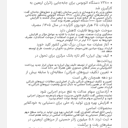
۷۳۸۰ دستگاه اتوبوس برای جابه‌جایی زائران اربعین به
کارگیری شد
معاون وزیر راه و شهرسازی و رئیس سازمان راهداری و حمل‌ونقل جاده‌ای گفت:
در ایام سفرهای اربعین سال جاری، ۷۳۸۰ دستگاه اتوبوس به‌منظور جابه‌جایی
زائران حسینی به‌ کار گرفته شده و نسبت به اربعین سال گذشته با افزایش
مشارکت حدود ۱۰۰۰ دستگاه اتوبوس همراه بوده است.
واردات ۲۵ هزار خودروی کارکرده در سال ۱۴۰۵/ مصرف
سوخت خودرو‌ها قابلیت کاهش دارد
سخنگوی وزارت صنعت، معدن و تجارت با اشاره به عوامل مؤثر بر افزایش
مصرف سوخت خودرو‌ها گفت: در صورت استفاده از سوخت استاندارد، مصرف
خودرو‌ها به حدود ۷.۲ لیتر در ۱۰۰ کیلومتر می‌رسد.
آغاز عملیات سه میدان بزرگ نفتی کشور کلید خورد
قرارداد پروژه میادین نفتی سومار، سامان و دلاوران در نشست طرح توسعه
منعقد شد.
کیف پول ایران؛ گام تازه بانک مرکزی برای تحول در
پرداخت‌ها
به تازگی بانک مرکزی از توسعه «کیف پول ایران» به عنوان ابزار جدید پرداخت
الکترونیکی بر بستر کد‌های دستوری تلفن همراه خبر داده است.
تعیین تکلیف نیروهای شرکتی/ مطالبه‌ای با سابقه بیش از
دو دهه همچنان باقی است
تعیین و تکلیف نیرو‌های شرکتی یکی از اصلی‌ترین مطالبات نیرو‌های شرکتی
است که در همین راستا مجلس به دنبال تبدیل وضعیت نیرو‌های شرکتی به
قرارداد معین است.
آزادسازی سهام عدالت به نفع مردم اجرایی شود
نماینده مجلس گفت:تکلیف قانونی مدیریت سهام بایدهرچه سریع‌تر اجرایی
شود و آزادسازی سهام عدالت توسط دولت انجام بپذیرد.
افزایش بهره وری تولید راه حلی برای دستیابی به خودکفایی
محصولات اساسی
رئیس اتاق اصناف کشاورزی گفت: افزایش بهره وری تولید در واحد سطح مهم
ترین راهکار دستیابی به خودکفایی محصولات اساسی در برنامه هفتم است.
ثبت تردد ۵.۸ میلیون زائر حسینی از مرزهای اربعینی در
سفرهای رفت و برگشت