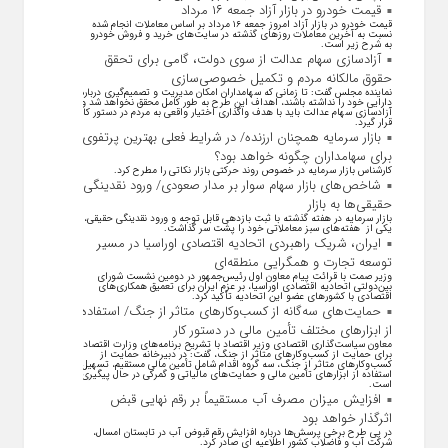
قیمت خودرو در بازار آزاد جمعه ۱۶ مرداد
قیمت خودرو در بازار آزاد امروز جمعه ۱۶ مرداد بر اساس معاملات انجام شده
نسبت به آخرین معاملات روز‌های گذشته در سایت‌های خرید و فروش خودرو
به شرح زیر است.
آزادسازی سهام عدالت از سوی دولت، گامی برای تحقق
حقوق مالکانه مردم و تکمیل خصوصی‌سازی
نماینده مجلس گفت: تا زمانی که سهامداران امکان مدیریت و تصمیم‌گیری درباره
دارایی خود را نداشته باشند، اهداف این طرح به طور کامل محقق نخواهد شد و
آزادسازی سهام عدالت باید با هدف واگذاری اختیار واقعی به مردم در دستور کار
قرار گیرد.
بازار سرمایه همچنان ارزنده/ در شرایط فعلی بهترین پرتفوی
برای سهامداران چگونه خواهد بود؟
کارشناس بازار سرمایه در خصوص روند حرکتی بازار نکاتی را مطرح کرد.
شاخص‌های بازار سهام سوار بر مدار صعودی/ ورود نقدینگی
حقیقی‌ها به بازار
بازار سرمایه در هفته گذشته با ثبت بازدهی قابل توجه و ورود نقدینگی حقیقی،
یکی از هفته‌های سبز معاملاتی خود را پشت سر گذاشت.
ایران، شریک راهبردی اتحادیه اقتصادی اوراسیا در مسیر
توسعه تجارت و همگرایی منطقه‌ای
وزیر صمت با قرائت پیام معاون اول رئیس‌جمهور در دومین نشست شورای
بین‌دولتی اتحادیه اقتصادی اوراسیا، بر عزم ایران برای تعمیق همکاری‌های
اقتصادی با کشورهای عضو این اتحادیه تأکید کرد.
حمایت‌های سه‌گانه از کسب‌وکارهای متاثر از جنگ/ استفاده
از ابزارهای مختلف تأمین مالی در دستور کار
معاون سیاست‌گذاری اقتصادی وزیر اقتصاد با تشریح برنامه‌های وزارت اقتصاد
برای حمایت از کسب‌وکار‌های متاثر از جنگ، گفت: در دبیرخانه حمایت از
کسب‌وکار‌های متاثر از جنگ، سه گروه اقدام شامل تأمین مالی مستقیم، تسهیل
استفاده از ابزار‌های تأمین مالی و حمایت‌های مالیاتی و گمرکی در حال پیگیری
است.
افزایش میزان مصرف آب مستقیماً بر رقم نهایی قبض
اثرگذار خواهد بود
در پی طرح برخی پرسش‌ها درباره افزایش رقم قبوض آب در تابستان امسال،
شرکت آب و فاضلاب کشور اطلاعیه ای صادر کرد.