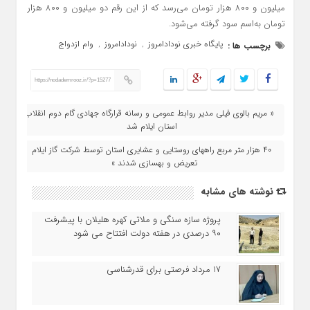
میلیون و ۸۰۰ هزار تومان می‌رسد که از این رقم دو میلیون و ۸۰۰ هزار
تومان به‌اسم سود گرفته می‌شود.
پایگاه خبری نودادامروز
نودادامروز
وام ازدواج
برچسب ها :
,
,
https://nodademrooz.ir/?p=15277
« مریم بالوی فیلی مدیر روابط عمومی و رسانه قرارگاه جهادی گام دوم انقلاب
استان ایلام شد
۴۰ هزار متر مربع راههای روستایی و عشایری استان توسط شرکت گاز ایلام
تعریض و بهسازی شدند »
نوشته های مشابه
پروژه سازه سنگی و ملاتی کهره هلیلان با پیشرفت
۹۰ درصدی در هفته دولت افتتاح می شود
17 مرداد فرصتی برای قدرشناسی