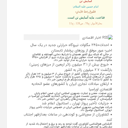
آسایش تن
امام حسین علیه السلام:
القُنوعُ راحَةُ الأبدانِ؛
قناعت، مايه آسايش تن است.
بحارالأنوار: ج78 ، ص128 ، ح11
اخبار اقتصادی
احداث۲۴۵۰ مگاوات نیروگاه حرارتی جدید در یک سال
اخیر؛ عبور موفق از روز‌های پرفشار تابستان
در حالی که شبکه برق کشور همچنان با شرایط دمایی کم‌سابقه و تقاضای
حداکثری مواجه است، معاون برق و انرژی وزارت نیرو از افزایش ۲۴۵۰
مگاوات ظرفیت جدید حرارتی به مدار تولید خبر داد.
خروج بیش از ۳.۱ میلیون زائر اربعین از مرزهای زمینی/
بازگشت ۲.۷ میلیون زائر به کشور
رئیس مرکز مدیریت راه‌های کشور از خروج بیش از ۳ میلیون و ۱۰۲ هزار زائر
اربعین از مرزهای شش‌گانه زمینی و بازگشت حدود ۲ میلیون و ۷۶۵ هزار زائر
به کشور تا ساعت ۲۴ روز بیست‌ویکم طرح اربعین خبر داد
ارتقای مبادلات تجاری ایران با کشور‌های عضو اتحادیه
اقتصادی اوراسیا
وزیر صنعت، معدن و تجارت جمهوری اسلامی ایران، ضمن اعلام پایان
موفقیت‌آمیز دومین نشست شورای بین‌دولتی اتحادیه اقتصادی اوراسیا در
قرقیزستان، از تصویب جمع‌بندی‌های راهبردی این اجلاس خبر داد.
جزئیات تأخیر پرواز تهران ـ استانبول اعلام شد
شرکت هواپیمایی جمهوری اسلامی ایران در خصوص جزئیات تأخیر پرواز
تهران_ استانبول توضیح داد.
کشاورزان از سم‌پاشی و کوددهی در ساعات بعدازظهر اجتناب
کنند
کارشناس هواشناسی کشاورزی گفت:توجه به رعد و برق و احتمال باد شدید از
سم پاشی و کوددهی برگی در ساعات بعدازظهر خودداری شود.