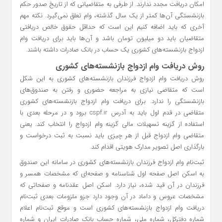
امکان دریافت مجدد ندارند. از طرفی به متقاضیانی که از تاریخ صدور حکم
بازنشستگی آن‌ها کمتر از یک سال گذشته، وام تعلق نمی‌گیرد. نکته مهم
آخری که باید اضافه کنیم این است که حداقل حقوق خالص دریافتی
متقاضیان باید دو میلیون تومان باشد و آن‌ها باید برای دریافت وام
ازدواج بازنشسته‌های کشوری یک حساب در بانک صادرات داشته باشند.
روش دریافت وام ازدواج بازنشسته‌های کشوری
روش دریافت وام ازدواج فرزندان بازنشسته‌های کشوری به این شکل
است که متقاضی نیازی به مراجعه حضوری و رفتن به صندوق‌های
بازنشستگی را ندارد. برای دریافت وام ازدواج بازنشسته‌های کشوری
متقاضی در قدم اول باید به آدرس cspf.ir برود و در مرحله بعدی با
استفاده از گزینه تسهیلات مالی گزینه وام ازدواج را انتخاب کند. یعنی
متقاضی وام ازدواج قبل از هر چیزی باید نسبت به ثبت درخواست و
بارگذاری اصل تصویر مدارک هویتی اقدام کند.
ثبت‌نام وام ازدواج فرزندان بازنشسته‌های کشوری در سامانه این صندوق
به اسکن اصل صفحه اول شناسنامه و صفحه‌ای که مشخصات همسر و
فرزندان در آن قید شده، نیاز دارد. اسکن اصل عقدنامه و صفحاتی که
مشخصات عروس و داماد در آن وجود دارد جزو ملزومات بعدی ثبت‌نام
دریافت وام ازدواج بازنشسته‌های کشوری است و موقع ثبت‌نام اعلام
شماره دفترکل، شماره ملی، شماره حساب بانک صادرات ایران و شماره