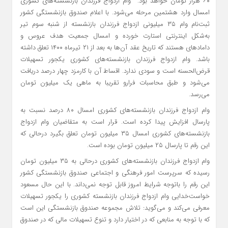
۶۰ هزار تومان خواهد بود. وام ازدواج فرزندان بازنشسته‌های کشوری
امسال وارد هشتمین مرحله می‌شود. با اعلام صندوق بازنشستگی کشور
ثبت‌نام وام ۳۵ میلیونی ازدواج فرزندان بازنشسته از شنبه سوم تیر
به‌شکل اینترنتی استارت خورده و امسال جمعیت هدف عروس و
دامادهای هستند که تاریخ عقد آن‌ها به بعد از ۲۱ تیرماه ۱۴۰۰ تعلق داشته
باشد. وام ازدواج فرزندان بازنشسته‌های کشوری یکجور تسهیلات
قرض‌الحسنه است و سودی ندارد. اقساط آن با کارمزد چهار درصد دریافت
می‌شود و طبق محاسبات فرارو تقریبا به ماهی یک میلیون تومان
می‌رسد.
وام ازدواج فرزندان بازنشسته‌های کشوری امسال ۸۰ درصد نسبت به
پارسال افزایش پیدا کرده است. قرار است به متقاضیان وام ازدواج
بازنشسته‌های کشوری امسال ۳۵ میلیون تومان تعلق بگیرد درحالی که
این رقم تا پارسال ۲۵ میلیون تومان بوده است.
وام ازدواج فرزندان بازنشسته‌های کشوری درحالی به ۳۵ میلیون تومان
رسیده که سرپرست امور فرهنگی و اجتماعی صندوق بازنشستگی کشور
این رقم را باتوجه شرایط امروز قابل توجه نمی‌داند. با این حال مسعود
خواست‌خدایی وام ازدواج فرزندان بازنشسته کشوری را یکجور تسهیلات
معرفی می‌کند و می‌گوید: تلاش مجموعه صندوق بازنشستگی این است
که با توجه به منابعی که در اختیار دارد و تنوع تسهیلات مالی که در صندوق