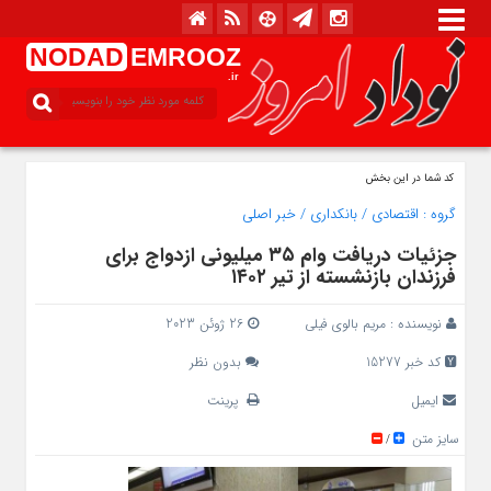
NODAD
EMROOZ
.ir
کد شما در این بخش
گروه :
اقتصادی
/
بانکداری
/
خبر اصلی
جزئیات دریافت وام ۳۵ میلیونی ازدواج برای
فرزندان بازنشسته از تیر ۱۴۰۲
نویسنده :
مریم بالوی فیلی
26 ژوئن 2023
کد خبر 15277
بدون نظر
ایمیل
پرینت
سایز متن
/