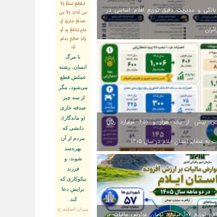
انقَطَعَ عَمَلُهُ إلاّ
انکی و مدیریت دقیق توزیع اقلام اساسی در
مِن ثَلاثٍ: إلاّ مِن
صَدَقَةٍ جاريَةٍ أو
ائران
عِلمٍ يُنتَفَعُ بِهِ أو
وَلَدٍ صالِحٍ يَدعُو
لَهُ؛
با مرگ
انسان، رشته
عملش قطع
مى‌شود، مگر
از سه چيز:
صدقه جارى
(و ماندگار)،
اختصاص بیش از یک هزار و ۴۵۱ میلیارد ریال
دانشى كه
مردم از آن
 به عشایر استان ایلام در سال ۱۴۰۵
بهره‏‌مند
شوند، و
فرزند
نيكوكارى كه
برايش دعا
كند.
ميزان الحكمه، ح
اینفوگرافی توزیع ۱۰۷ میلیارد تومان عوارض مالیات بر