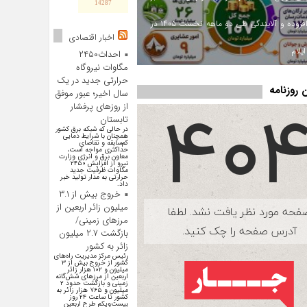
14287
ارزش افزوده و آلایندگی طی دو ماهه نخست ۱۴۰۵ در
اخبار اقتصادی
یلام
احداث۲۴۵۰
مگاوات نیروگاه
حرارتی جدید در یک
روزنامه
سال اخیر؛ عبور موفق
از روز‌های پرفشار
تابستان
در حالی که شبکه برق کشور
همچنان با شرایط دمایی
کم‌سابقه و تقاضای
حداکثری مواجه است،
معاون برق و انرژی وزارت
نیرو از افزایش ۲۴۵۰
مگاوات ظرفیت جدید
حرارتی به مدار تولید خبر
داد.
خروج بیش از ۳.۱
میلیون زائر اربعین از
مرزهای زمینی/
بازگشت ۲.۷ میلیون
زائر به کشور
رئیس مرکز مدیریت راه‌های
کشور از خروج بیش از ۳
میلیون و ۱۰۲ هزار زائر
اربعین از مرزهای شش‌گانه
زمینی و بازگشت حدود ۲
میلیون و ۷۶۵ هزار زائر به
کشور تا ساعت ۲۴ روز
بیست‌ویکم طرح اربعین