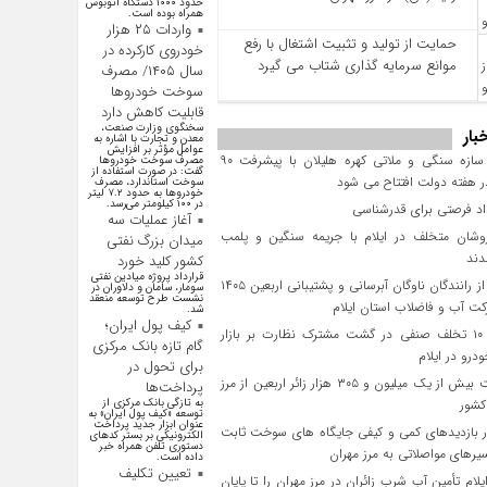
حدود ۱۰۰۰ دستگاه اتوبوس
همراه بوده است.
واردات ۲۵ هزار
حمایت از تولید و تثبیت اشتغال با رفع
خودروی کارکرده در
موانع سرمایه‌ گذاری شتاب می‌ گیرد
سال ۱۴۰۵/ مصرف
سوخت خودرو‌ها
قابلیت کاهش دارد
سخنگوی وزارت صنعت،
بار
معدن و تجارت با اشاره به
عوامل مؤثر بر افزایش
پروژه سازه سنگی و ملاتی کهره هلیلان با پیشرفت ۹۰
مصرف سوخت خودرو‌ها
گفت: در صورت استفاده از
 هفته دولت افتتاح می شود
سوخت استاندارد، مصرف
خودرو‌ها به حدود ۷.۲ لیتر
در ۱۰۰ کیلومتر می‌رسد.
آغاز عملیات سه
وشان متخلف در ایلام با جریمه سنگین و پلمب
میدان بزرگ نفتی
دند
کشور کلید خورد
قرارداد پروژه میادین نفتی
تجلیل از رانندگان ناوگان آبرسانی و پشتیبانی اربعین ۱۴۰۵
سومار، سامان و دلاوران در
نشست طرح توسعه منعقد
ت آب و فاضلاب استان ایلام
شد.
کیف پول ایران؛
کشف ۱۰ تخلف صنفی در گشت مشترک نظارت بر بازار
گام تازه بانک مرکزی
رو در ایلام
برای تحول در
بازگشت بیش از یک میلیون و ۳۰۵ هزار زائر اربعین از مرز
پرداخت‌ها
کشور
به تازگی بانک مرکزی از
توسعه «کیف پول ایران» به
عنوان ابزار جدید پرداخت
 بازدیدهای کمی و کیفی جایگاه‌ های سوخت ثابت
الکترونیکی بر بستر کد‌های
دستوری تلفن همراه خبر
یرهای مواصلاتی به مرز مهران
داده است.
تعیین تکلیف
یلام تأمین آب شرب زائران در مرز مهران را تا پایان