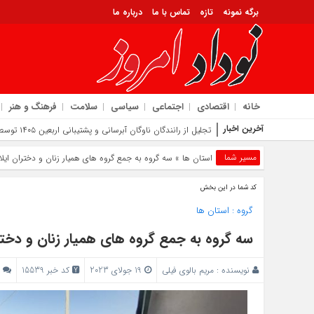
برگه نمونه
تازه
تماس با ما
درباره ما
خانه
اقتصادی
اجتماعی
سیاسی
سلامت
فرهنگ و هنر
آخرین اخبار
تجلیل از رانندگان ناوگان آبرسانی و پشتیبانی اربعین ۱۴۰۵ توسط شرکت آب و فاضلاب استان ایلام
مسیر شما
استان ها
» سه گروه به جمع گروه های همیار زنان و دختران ایل
کد شما در این بخش
گروه :
استان ها
سه گروه به جمع گروه های همیار زنان و دختر
نویسنده :
مریم بالوی فیلی
19 جولای 2023
کد خبر 15539