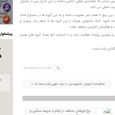
شهری استان که توانمندی شغلی خاصی داشته در این طرح پس از تشکیل
لیت شغلی می کنند.
وند بین پنج تا هفت نفر عضویت داشته و به این گروه ها در مجموع کمک
استان ا
رد و ۶۰۰میلیون ریال پرداخت شده، افزود: کمک بلاعوض هریک از این گروه ها تا سقف یک میلیارد و
پیشخوان 
 و تولیدی پوشاک فعالیت دارند و با احتساب آنها تعداد گروه های همیار
https://nodademrooz.ir/?p=15539
تفاهم‌نامه آموزش صنایع‌دستی با بنیاد علوی ایلام امضا شد »
یخ‌ فروشان متخلف در ایلام با جریمه سنگین و