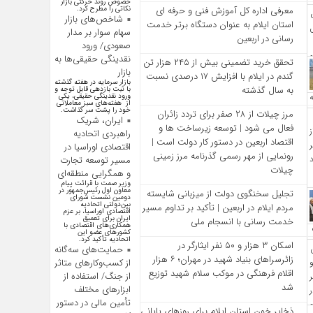
خصوص روند حرکتی بازار
نکاتی را مطرح کرد.
معرفی اداره کل آموزش فنی و حرفه‌ ای
شاخص‌های بازار
استان ایلام به‌ عنوان دستگاه برتر خدمت‌
سهام سوار بر مدار
رسانی در اربعین
صعودی/ ورود
نقدینگی حقیقی‌ها به
تحقق خرید تضمینی بیش از ۲۴۵ هزار تن
بازار
گندم در ایلام با افزایش ۱۷ درصدی نسبت
بازار سرمایه در هفته گذشته
به سال گذشته
با ثبت بازدهی قابل توجه و
ورود نقدینگی حقیقی، یکی
از هفته‌های سبز معاملاتی
خود را پشت سر گذاشت.
مرز چیلات از ۲۸ صفر برای تردد زائران
ایران، شریک
فعال می‌ شود | توسعه زیرساخت‌ ها و
راهبردی اتحادیه
اقتصاد اربعین در دستور کار دولت است |
اقتصادی اوراسیا در
رونمایی از مهر رسمی گذرنامه مرز زمینی
مسیر توسعه تجارت
چیلات
و همگرایی منطقه‌ای
وزیر صمت با قرائت پیام
معاون اول رئیس‌جمهور در
تجلیل سخنگوی دولت از میزبانی شایسته
دومین نشست شورای
بین‌دولتی اتحادیه
مردم ایلام در اربعین | تأکید بر تداوم مسیر
اقتصادی اوراسیا، بر عزم
ایران برای تعمیق
خدمت‌ رسانی با انسجام ملی
همکاری‌های اقتصادی با
کشورهای عضو این
اتحادیه تأکید کرد.
اسکان ۳ هزار و ۵۰ نفر ایثارگر در
حمایت‌های سه‌گانه
زائرسراهای بنیاد شهید در مهران؛ ۶ هزار
از کسب‌وکارهای متاثر
اقلام فرهنگی در موکب سلام شهید توزیع
از جنگ/ استفاده از
شد
ابزارهای مختلف
تأمین مالی در دستور
ذخایر خون استان ایلام برای روزهای پایانی