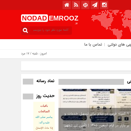
NODAD
EMROOZ
.ir
هی های دولتی
تماس با ما
امروز : شنبه / ۱۷ مرداد / ۱۴۰۵
نماد رسانه
فی
حدیث روز
باقیات
الصالحات
استقرار ۹ کمیته فرعی در ایلام برای تسهیل خدمات و
پيامبر صلى‏ الله‏
عليه ‏و‏ آله:
نظارت بر بازار در ایام اربعین ۱۴۰۵ | تأمین ارز، تجهیز
إذا ماتَ الإنسانُ