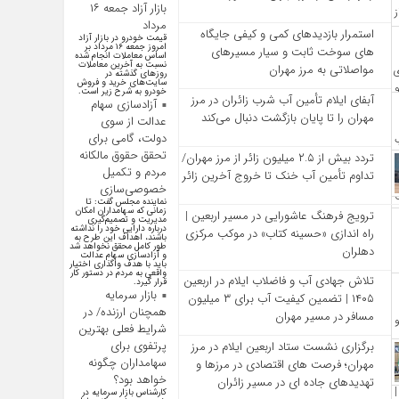
بازار آزاد جمعه ۱۶
مرداد
استمرار بازدیدهای کمی و کیفی جایگاه‌
قیمت خودرو در بازار آزاد
امروز جمعه ۱۶ مرداد بر
های سوخت ثابت و سیار مسیرهای
اساس معاملات انجام شده
نسبت به آخرین معاملات
مواصلاتی به مرز مهران
روز‌های گذشته در
سایت‌های خرید و فروش
خودرو به شرح زیر است.
آبفای ایلام تأمین آب شرب زائران در مرز
آزادسازی سهام
مهران را تا پایان بازگشت دنبال می‌کند
عدالت از سوی
دولت، گامی برای
تحقق حقوق مالکانه
تردد بیش از ۲.۵ میلیون زائر از مرز مهران/
مردم و تکمیل
تداوم تأمین آب خنک تا خروج آخرین زائر
خصوصی‌سازی
نماینده مجلس گفت: تا
زمانی که سهامداران امکان
ترویج فرهنگ عاشورایی در مسیر اربعین |
مدیریت و تصمیم‌گیری
درباره دارایی خود را نداشته
راه‌ اندازی «حسینه کتاب» در موکب مرکزی
باشند، اهداف این طرح به
طور کامل محقق نخواهد شد
دهلران
و آزادسازی سهام عدالت
باید با هدف واگذاری اختیار
واقعی به مردم در دستور کار
تلاش جهادی آب و فاضلاب ایلام در اربعین
قرار گیرد.
بازار سرمایه
۱۴۰۵ | تضمین کیفیت آب برای ۳ میلیون
همچنان ارزنده/ در
مسافر در مسیر مهران
شرایط فعلی بهترین
پرتفوی برای
برگزاری نشست ستاد اربعین ایلام در مرز
سهامداران چگونه
مهران؛ فرصت‌ های اقتصادی در مرزها و
خواهد بود؟
تهدیدهای جاده‌ ای در مسیر زائران
کارشناس بازار سرمایه در