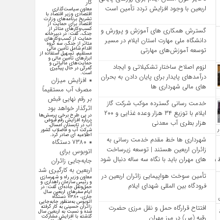
کار
اربعین با وجود افزایش تردد تأمین است
معاون سیاست‌گذاری
اقتصادی وزیر اقتصاد با
تشریح برنامه‌های وزارت
اقتصاد برای حمایت از
کسب‌وکار‌های متاثر از
گسترش همکاری‌ های آموزش و پرورش و
جنگ، گفت: در دبیرخانه
حمایت از کسب‌وکار‌های
دانشگاه ملی مهارت استان ایلام در مسیر
متاثر از جنگ، سه گروه
اقدام شامل تأمین مالی
توسعه آموزش‌های مهارتی
مستقیم، تسهیل استفاده از
ابزار‌های تأمین مالی و
حمایت‌های مالیاتی و
لزوم اصلاح ساختار تشکیلاتی و ایجاد
گمرکی در حال پیگیری
است.
درآمدهای پایدار برای پایان دادن به بحران‌
افزایش میزان
های مالی شهرداری‌ ها
مصرف آب مستقیماً
بر رقم نهایی قبض
خدمت رسانی گسترده موکب شرکت گاز
اثرگذار خواهد بود
ایلام با توزیع ۳۴ هزار وعده غذایی و ۲۰۰
در پی طرح برخی پرسش‌ها
درباره افزایش رقم قبوض
هزار بطری آب معدنی
آب در تابستان امسال،
شرکت آب و فاضلاب کشور
اطلاعیه ای صادر کرد.
شهرداری‌ ها خط مقدم خدمت ‌رسانی به
۷۳۸۰ دستگاه
زائران اربعین هستند | توسعه زیرساخت
اتوبوس برای
‌های مهران باید با نگاه سه‌ ساله دنبال شود
جابه‌جایی زائران
اربعین به کارگیری شد
تأمین سوخت هواپیمایی زائران اربعین در
معاون وزیر راه و شهرسازی
و رئیس سازمان راهداری و
فرودگاه بین المللی شهدای ایلام
حمل‌ونقل جاده‌ای گفت: در
ایام سفرهای اربعین سال
جاری، ۷۳۸۰ دستگاه
اتوبوس به‌منظور جابه‌جایی
افتتاح قرارگاه حمل‌ و نقل مرزی حضرت
زائران حسینی به‌ کار گرفته
شده و نسبت به اربعین سال
رقیه (س) در مرز مهران
گذشته با افزایش مشارکت