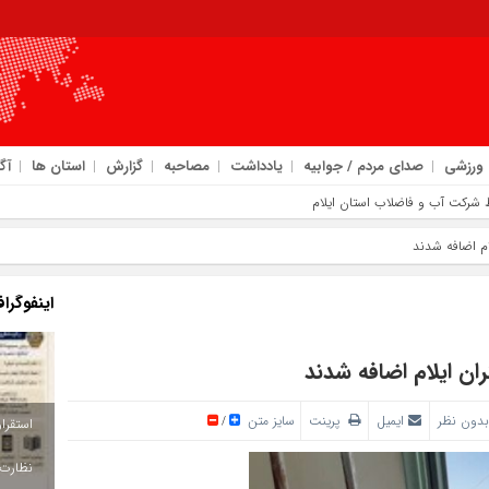
ورزشی
صدای مردم / جوابیه
یادداشت
مصاحبه
گزارش
استان ها
آگ
ام اضافه شدند
اینفوگرا
ان ایلام اضافه شدند
بدون نظر
ایمیل
پرینت
سایز متن
/