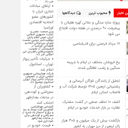
خبر داد
ارتقای مبادلات
تجاری ایران با
 اخبار
محبوب ترین
دیدگاهها
کشور‌های عضو
اتحادیه اقتصادی
پروژه سازه سنگی و ملاتی کهره هلیلان با
اوراسیا
پیشرفت ۹۰ درصدی در هفته دولت افتتاح
وزیر صنعت، معدن و
می شود
تجارت جمهوری اسلامی
ایران، ضمن اعلام پایان
موفقیت‌آمیز دومین نشست
17 مرداد فرصتی برای قدرشناسی
شورای بین‌دولتی اتحادیه
اقتصادی اوراسیا در
قرقیزستان، از تصویب
جمع‌بندی‌های راهبردی این
اجلاس خبر داد.
جزئیات تأخیر پرواز
یخ‌ فروشان متخلف در ایلام با جریمه
تهران ـ استانبول
سنگین و پلمب غافلگیر شدند
اعلام شد
شرکت هواپیمایی جمهوری
اسلامی ایران در خصوص
جزئیات تأخیر پرواز تهران_
تجلیل از رانندگان ناوگان آبرسانی و
استانبول توضیح داد.
پشتیبانی اربعین ۱۴۰۵ توسط شرکت آب و
کشاورزان از
سم‌پاشی و کوددهی
فاضلاب استان ایلام
در ساعات بعدازظهر
کشف ۱۰ تخلف صنفی در گشت مشترک
اجتناب کنند
نظارت بر بازار خدمات خودرو در ایلام
کارشناس هواشناسی
کشاورزی گفت:توجه به رعد
و برق و احتمال باد شدید از
سم پاشی و کوددهی برگی
در ساعات بعدازظهر
بازگشت بیش از یک میلیون و ۳۰۵ هزار
خودداری شود.
قیمت خودرو در
زائر اربعین از مرز مهران به کشور