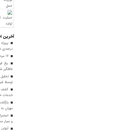
آخرین اخ
درصدی در
17 مرداد فرصتی برای قدرشناسی
یخ‌ فر
غافلگیر ش
توسط شرک
خدمات خود
مهران به 
استمرار
و سیار مس
آبفای ا