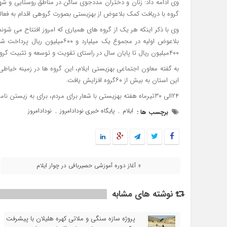
وی ادامه داد: زنان و دختران مددجوی ساکن در مناطق روستایی و 
گروه با دریافت کمک بلاعوض از بهزیستی بصورت گروهی اقدام به فعا
وی با ذکر اینکه هر یک از گروه های همیاری که امروز افتتاح می ش
بلاعوض اولیه در مجموع یک میلیا
۴۰۰میلیون ریال تا پایان سال در راستای تقویت و توسعه و تثبیت گروه و فعالیشان افزایش خواهد یافت.
به گفته معاون اجتماعی بهزیستی ایلام، این گروه ها در زمینه خیاطی
این استان به بیش از ۶۰گروه افزایش یافت.
۲۴الی ۳۰تیرماه هفته بهزیستی با شعار برای مردم، برای به زیستن نامگذاری شده است.
ایلام
پایگاه خبری نودادامروز
نودادامروز
برچسب ها :
,
,
« آغاز دوره آموزشی حصیربافی در چوار ایلام
نوشته های مشابه
پروژه سازه سنگی و ملاتی کهره هلیلان با پیشرفت