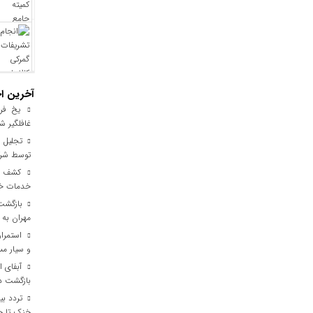
آخرین اخ
یخ‌ فرو
غافلگیر ش
توسط شرک
خدمات خود
مهران به 
استمرار
و سیار مس
آبفای ای
بازگشت دن
خنک تا خر