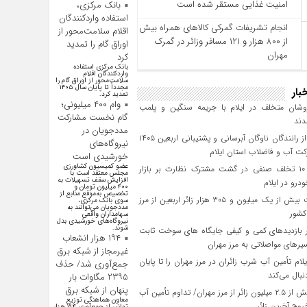
امنیت غذایی مستقر شده است
بانک مرکزی،
استفاده واردکنندگان
انجام تشریفات گمرکی کالاهای همراه بیش
اقلام سلامت‌محور از
از ۸۰۰ هزار و ۱۲۱ مسافر وزائر در گمرک
اوراق گام را تمدید
مهران
کرد
بانک مرکزی استفاده
واردکنندگان اقلام
سلامت‌محور از اوراق گام را
مجدداً تا پایان سال ۱۴۰۵
بار
تمدید کرد.
وام ۴۰۰ میلیونی؛
شان متخلف در ایلام با جریمه سنگین و پلمب
گام نخست مشارکت
دند
مددجویان در
تجلیل از رانندگان ناوگان آبرسانی و پشتیبانی اربعین ۱۴۰۵
نیروگاه‌های
ت آب و فاضلاب استان ایلام
خورشیدی است
عضو کمیسیون کشاورزی
کشف ۱۰ تخلف صنفی در گشت مشترک نظارت بر بازار
مجلس معتقد است با
افزایش سقف تسهیلات به
رو در ایلام
۴۰۰ میلیون تومان و
تخصیص به‌موقع منابع از
بازگشت بیش از یک میلیون و ۳۰۵ هزار زائر اربعین از مرز
سوی بانک مرکزی،
مددجویان می‌توانند به
کشور
سهامداران واقعی
نیروگاه‌های خورشیدی بدل
شوند.
 بازدیدهای کمی و کیفی جایگاه‌ های سوخت ثابت
۱۹۴ هزار انشعاب
یرهای مواصلاتی به مرز مهران
غیرمجاز از شبکه برق
لام تأمین آب شرب زائران در مرز مهران را تا پایان
جمع‌آوری شد/ حذف
بال می‌کند
۲۳۹۵ مگاوات بار
پنهان از شبکه برق
تردد بیش از ۲.۵ میلیون زائر از مرز مهران/ تداوم تأمین آب
معاون هماهنگی توزیع
وج آخرین زائر
توانیر از جمع‌آوری ۱۹۴ هزار