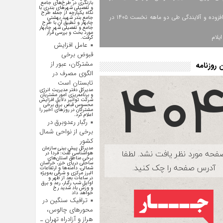
بازنگری در طرح‌های جامع
و تفصیلی شهر‌های بندری با
نگاه یکپارچه از جمله طرح
ارزش افزوده و آلایندگی طی دو ماهه نخست ۱۴۰۵ در
جامع بندر شهید بهشتی
چابهار و تطبیق آن با طرح
جامع و تفصیلی شهر چابهار
مورد بحث و بررسی قرار
یلام
گرفت.
عامل افزایش
قبوض برخی
مشترکان، عبور از
روزنامه
الگوی مصرف در
تابستان است
مدیرکل دفتر مدیریت انرژی
و برنامه‌ریزی امور مشتریان
شرکت توانیر دلایل افزایش
محسوس قبض برق برخی
مشترکان در روزهای اخیر را
اعلام کرد.
رگبار رعدوبرق در
برخی از نواحی شمال
کشور
مدیرکل پیش بینی سازمان
هواشناسی گفت: فردا در
برخی مناطق استان‌های
ساحلی دریای خزر، خراسان
شمالی، دامنه‌ها و ارتفاعات
البرز مرکزی و شرقی به‌ویژه
در ساعات بعد از ظهر و
اوایل شب رگبار، رعد و برق
و وزش باد شدید رخ
خواهد داد
ترافیک سنگین در
محورهای چالوس،
هراز و آزادراه تهران ـ