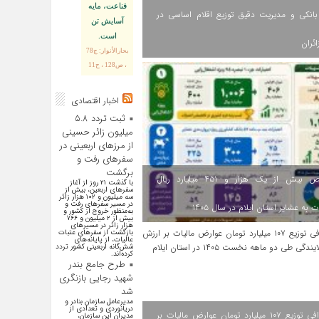
قناعت، مايه
انکی و مدیریت دقیق توزیع اقلام اساسی در
آسايش تن
است.
ائران
بحارالأنوار: ج78
، ص128 ، ح11
اخبار اقتصادی
ثبت تردد ۵.۸
میلیون زائر حسینی
از مرزهای اربعینی در
سفرهای رفت و
برگشت
اختصاص بیش از یک هزار و ۴۵۱ میلیارد ریال
با گذشت ۲۱ روز از آغاز
سفرهای اربعین، بیش از
سه میلیون و ۱۰۲ هزار زائر
در مسیر سفرهای رفت و
 به عشایر استان ایلام در سال ۱۴۰۵
به‌منظور خروج از کشور و
بیش از ۲ میلیون و ۷۶۶
هزار زائر در مسیرهای
بازگشت از سفرهای عتبات
عالیات، از پایانه‌های
شش‌گانه اربعینی کشور تردد
کرده‌اند.
طرح جامع بندر
شهید رجایی بازنگری
شد
مدیرعامل سازمان بنادر و
دریانوردی و تعدادی از
اینفوگرافی توزیع ۱۰۷ میلیارد تومان عوارض مالیات بر
مدیران این سازمان،