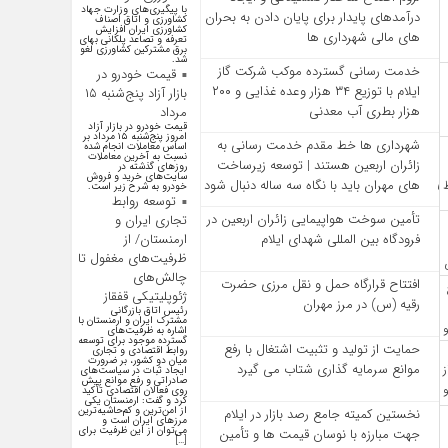
با پیگیری‌های وزارت جهاد
درآمدهای پایدار برای پایان دادن به بحران‌
کشاورزی و اتاق اصناف
کشاورزی ایران افزایش
های مالی شهرداری‌ ها
تعرفه و تصاعد پلکانی بهای
برق مشترکین کشاورزی لغو
شد.
خدمت رسانی گسترده موکب شرکت گاز
قیمت خودرو در
ایلام با توزیع ۳۴ هزار وعده غذایی و ۲۰۰
بازار آزاد پنج‌شنبه ۱۵
هزار بطری آب معدنی
مرداد
قیمت خودرو در بازار آزاد
امروز پنج‌شنبه ۱۵ مرداد بر
شهرداری‌ ها خط مقدم خدمت ‌رسانی به
اساس معاملات انجام شده
نسبت به آخرین معاملات
زائران اربعین هستند | توسعه زیرساخت
روز‌های گذشته در
سایت‌های خرید و فروش
‌های مهران باید با نگاه سه‌ ساله دنبال شود
خودرو به شرح زیر است.
توسعه روابط
تأمین سوخت هواپیمایی زائران اربعین در
تجاری ایران و
ارمنستان/ از
فرودگاه بین المللی شهدای ایلام
ظرفیت‌های مغفول تا
چالش‌های
افتتاح قرارگاه حمل‌ و نقل مرزی حضرت
ژئوپلیتیکی قفقاز
رقیه (س) در مرز مهران
رئیس اتاق بازرگانی
مشترک ایران و ارمنستان با
اشاره به ظرفیت‌های
گسترده موجود برای توسعه
حمایت از تولید و تثبیت اشتغال با رفع
روابط اقتصادی و تجاری
میان دو کشور، بر ضرورت
موانع سرمایه‌ گذاری شتاب می‌ گیرد
ایجاد ثبات در سیاست‌های
صادراتی و رفع موانع پیش
روی فعالان اقتصادی تأکید
کرد و گفت: ارمنستان یکی
از امن‌ترین و کم‌حاشیه‌ترین
نخستین کمیته جامع رصد بازار در ایلام
مرز‌های ایران است و
می‌توان از این ظرفیت برای
جهت مبارزه با نوسان قیمت‌ ها و تأمین
[…]