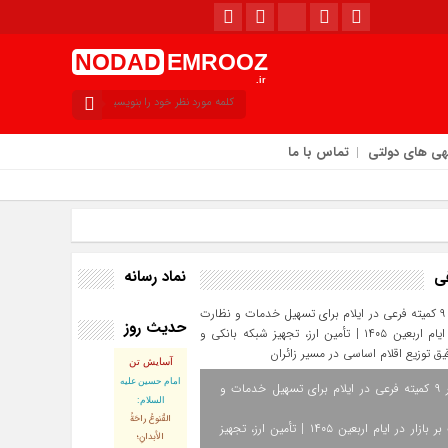
NODAD
EMROOZ
.ir
هی های دولتی
تماس با ما
نماد رسانه
فی
حدیث روز
عه / ۱۶ مرداد / ۱۴۰۵
آسایش تن
امام حسین علیه
استقرار ۹ کمیته فرعی در ایلام برای تسهیل خدمات و
السلام:
القُنوعُ راحَةُ
نظارت بر بازار در ایام اربعین ۱۴۰۵ | تأمین ارز، تجهیز
الأبدانِ؛