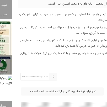
رز دیجیتال یک دام به وسعت استان ایلام است.
شبکه ب
رئیس پلیس فتا استان در خصوص عضویت و سرمایه گزاری شهروندان
مسیر ز
ر داد.
ین پلتفرم‌های تحلیل ارز دیجیتال به بهانه پرداخت سود، تبلیغات وسیعی
رمایه گزاری نموده اند.
ی مشابهی تبلیغ شده که پس از جلب اعتماد شهروندان و جذب سرمایه‌های
روندان به صورت هرمی کلاهبرداری کرده‌اند.
تفرم‌هایی جدا خودداری کنند. چرا که فعالیت این نوع شرکت ها غیرقاونی
تسهیلات
https://nodademrooz.ir/?p=16171
آنفلوآنزای فوق حاد پرندگان در ایلام مشاهده نشده است »