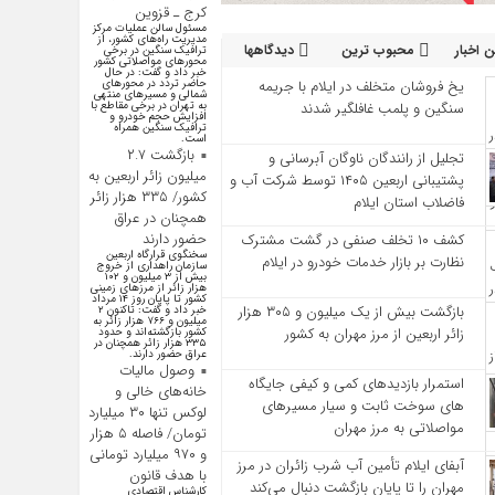
کرج ـ قزوین
مسئول سالن عملیات مرکز
مدیریت راه‌های کشور، از
 اخبار
محبوب ترین
دیدگاهها
ترافیک سنگین در برخی
محورهای مواصلاتی کشور
خبر داد و گفت: در حال
یخ‌ فروشان متخلف در ایلام با جریمه
حاضر تردد در محورهای
شمالی و مسیرهای منتهی
سنگین و پلمب غافلگیر شدند
به تهران در برخی مقاطع با
افزایش حجم خودرو و
ترافیک سنگین همراه
است.
بازگشت ۲.۷
تجلیل از رانندگان ناوگان آبرسانی و
میلیون زائر اربعین به
پشتیبانی اربعین ۱۴۰۵ توسط شرکت آب و
کشور/ ۳۳۵ هزار زائر
فاضلاب استان ایلام
همچنان در عراق
حضور دارند
کشف ۱۰ تخلف صنفی در گشت مشترک
سخنگوی قرارگاه اربعین
نظارت بر بازار خدمات خودرو در ایلام
سازمان راهداری از خروج
بیش از ۳ میلیون و ۱۰۲
هزار زائر از مرز‌های زمینی
کشور تا پایان روز ۱۴ مرداد
بازگشت بیش از یک میلیون و ۳۰۵ هزار
خبر داد و گفت: تاکنون ۲
میلیون و ۷۶۶ هزار زائر به
زائر اربعین از مرز مهران به کشور
کشور بازگشته‌اند و حدود
۳۳۵ هزار زائر همچنان در
عراق حضور دارند.
وصول مالیات
استمرار بازدیدهای کمی و کیفی جایگاه‌
خانه‌های خالی و
های سوخت ثابت و سیار مسیرهای
لوکس تنها ۳۰ میلیارد
مواصلاتی به مرز مهران
تومان/ فاصله ۵ هزار
و ۹۷۰ میلیارد تومانی
آبفای ایلام تأمین آب شرب زائران در مرز
با هدف قانون
مهران را تا پایان بازگشت دنبال می‌کند
کارشناس اقتصادی