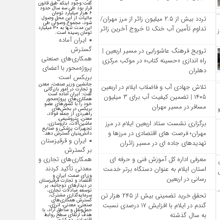
گفت:وجود اینکه طبق قانون
قرار بود طی سه سال حدود
۶ هزار میلیارد تومان
تردد بیش از ۲.۵ میلیون زائر از مرز مهران/
مالیات از این محل وصول
شود، مجموع وصولی طی
تداوم تأمین آب خنک تا خروج آخرین زائر
این مدت تنها به ۳۰ میلیارد
تومان رسیده است.
ایران آماده
گسترش
ترویج فرهنگ عاشورایی در مسیر اربعین |
همکاری‌های صنعتی
راه‌ اندازی «حسینه کتاب» در موکب مرکزی
پروژه‌محور با اعضای
دهلران
بریکس است
جانشین وزیر صنعت، معدن
تلاش جهادی آب و فاضلاب ایلام در اربعین
و تجارت در امور بازرگانی
گفت: ایران آماده است
۱۴۰۵ | تضمین کیفیت آب برای ۳ میلیون
همکاری‌های پروژه‌محور
خود را با کشور‌های عضو
مسافر در مسیر مهران
بریکس در بخش‌های
راهبردی از جمله فولاد،
معدن، پتروشیمی،
برگزاری نشست ستاد اربعین ایلام در مرز
ماشین‌آلات، داروسازی،
تجهیزات پزشکی و صنایع
مهران؛ فرصت‌ های اقتصادی در مرزها و
دانش‌بنیان گسترش دهد.
ایران و قرقیزستان
تهدیدهای جاده‌ ای در مسیر زائران
بر گسترش
همکاری‌های تجاری و
معرفی اداره کل آموزش فنی و حرفه‌ ای
معدنی تأکید کردند
استان ایلام به‌ عنوان دستگاه برتر خدمت‌
وزرای صمت ایران و
رسانی در اربعین
اقتصاد و تجارت قرقیزستان
در دیدار‌های دوجانبه، بر
توسعه مبادلات تجاری،
تحقق خرید تضمینی بیش از ۲۴۵ هزار تن
سرمایه‌گذاری مشترک،
گسترش همکاری‌های
گندم در ایلام با افزایش ۱۷ درصدی نسبت
صنعتی، معدنی، انرژی،
حمل‌ونقل و مناطق آزاد، با
به سال گذشته
هدف ارتقای سطح روابط
اقتصادی دو کشور