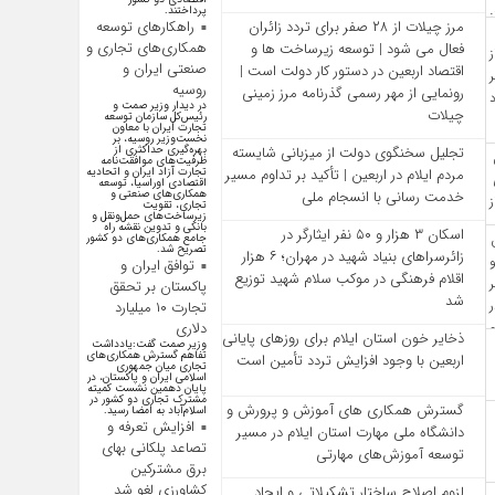
پرداختند.
راهکارهای توسعه
مرز چیلات از ۲۸ صفر برای تردد زائران
همکاری‌های تجاری و
فعال می‌ شود | توسعه زیرساخت‌ ها و
صنعتی ایران و
اقتصاد اربعین در دستور کار دولت است |
روسیه
رونمایی از مهر رسمی گذرنامه مرز زمینی
در دیدار وزیر صمت و
چیلات
رئیس‌کل سازمان توسعه
تجارت ایران با معاون
نخست‌وزیر روسیه، بر
بهره‌گیری حداکثری از
تجلیل سخنگوی دولت از میزبانی شایسته
ظرفیت‌های موافقت‌نامه
تجارت آزاد ایران و اتحادیه
مردم ایلام در اربعین | تأکید بر تداوم مسیر
اقتصادی اوراسیا، توسعه
همکاری‌های صنعتی و
خدمت‌ رسانی با انسجام ملی
تجاری، تقویت
زیرساخت‌های حمل‌ونقل و
بانکی و تدوین نقشه راه
اسکان ۳ هزار و ۵۰ نفر ایثارگر در
جامع همکاری‌های دو کشور
تصریح شد.
زائرسراهای بنیاد شهید در مهران؛ ۶ هزار
توافق ایران و
اقلام فرهنگی در موکب سلام شهید توزیع
پاکستان بر تحقق
شد
تجارت ۱۰ میلیارد
دلاری
ذخایر خون استان ایلام برای روزهای پایانی
وزیر صمت گفت:یادداشت
تفاهم گسترش همکاری‌های
اربعین با وجود افزایش تردد تأمین است
تجاری میان جمهوری
اسلامی ایران و پاکستان، در
پایان دهمین نشست کمیته
مشترک تجاری دو کشور در
گسترش همکاری‌ های آموزش و پرورش و
اسلام‌آباد به امضا رسید.
افزایش تعرفه و
دانشگاه ملی مهارت استان ایلام در مسیر
تصاعد پلکانی بهای
توسعه آموزش‌های مهارتی
برق مشترکین
کشاورزی لغو شد
لزوم اصلاح ساختار تشکیلاتی و ایجاد