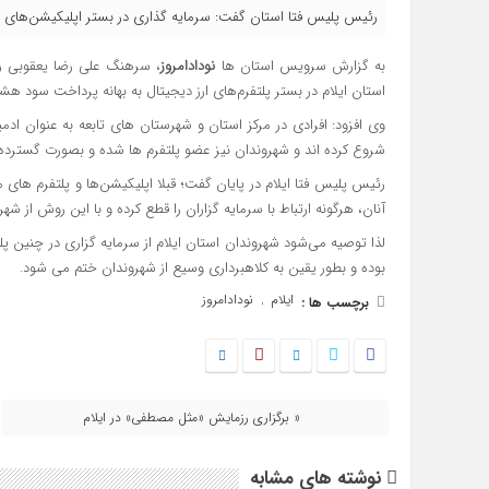
رئیس پلیس فتا استان گفت: سرمایه گذاری در بستر اپلیکیشن‌های ا
به گزارش سرویس استان ها
نودادامروز
، سرهنگ علی رضا یعقوبی 
استان ایلام در بستر پلتفرم‌های ارز دیجیتال به بهانه پرداخت سود هشدا
وی افزود: افرادی در مرکز استان و شهرستان های تابعه به عنوان ادم
شروع کرده اند و شهروندان نیز عضو پلتفرم ها شده و بصورت گسترده س
رئیس پلیس فتا ایلام در پایان گفت؛ قبلا اپلیکیشن‌ها و پلتفرم ها
آنان، هرگونه ارتباط با سرمایه گزاران را قطع کرده و با این روش از شه
لذا توصیه می‌شود شهروندان استان ایلام از سرمایه گزاری در چنین پل
بوده و بطور یقین به کلاهبرداری وسیع از شهروندان ختم می شود.
ایلام
نودادامروز
برچسب ها :
,
« برگزاری رزمایش «مثل مصطفی» در ایلام
نوشته های مشابه