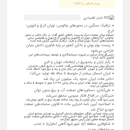
ميزان الحكمه، ح 14287
اخبار اقتصادی
ترافیک سنگین در محورهای چالوس، تهران-کرج و قزوین-
کرج
مسئول سالن عملیات مرکز مدیریت راه‌های کشور گفت: در حال حاضر در محور
چالوس، آزادراه‌های تهران-کرج-قزوین و قزوین-کرج-تهران و همچنین برخی
محدوده‌های آزادراه تهران-شمال و هراز، ترافیک سنگین گزارش شده است.
زیست بوم پولی و بانکی کشور بر پایه فناوری دانش بنیان
طراحی می‌شود
رئیس‌کل بانک مرکزی بر ضرورت سرمایه‌گذاری و توسعه زیرساخت‌های این
فناوری تأکید کردند.
رگبار باران و رعدوبرق در ارتفاعات تهران و البرز
مدیرکل پیش بینی سازمان هواشناسی گفت: امشب در شرق گیلان، مازندران،
ارتفاعات البرز و تهران، افزایش ابر، رگبار باران و رعد و برق مورد انتظار است.
ایران امسال بیشتر از متوسط ۵ ساله غله تولید می‌کند/
ذخایر غلات ایران حدود یک میلیون تن زیاد شد
پیش‌بینی کرد تولید غلات ایران در سال زراعی ۲۰۲۶ با عبور از متوسط ۵ ساله به
۲۱.۶ میلیون تن برسد.
علی‌آبادی: دستاورد‌های صنعت آب و برق بدون توان
خبرنگاران در اقناع افکار عمومی محقق نمی‌شد
وزیر نیرو گفت: برای اولین بار روند رشد سالانه مصرف برق در کشور نزولی شد.
اصلاحیه آیین نامه اجرایی ماده ۱۰ قانون ساماندهی صنعت
خودرو ابلاغ شد
مدیر ستاد نوسازی ناوگان حمل‌ونقل سازمان گسترش و نوسازی صنایع ایران
(ایدرو) گفت: اصلاحیه آیین نامه اجرایی ماده ۱۰ قانون ساماندهی صنعت خودرو
امسال توسط معاون اول رئیس جمهور ابلاغ شد.
شکوفایی منطقه آزاد شهر فرودگاهی امام(ره) با جذب
سرمایه‌های جدید