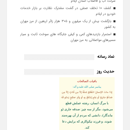
شرکت آب و فاضلاب استان ایلام
کشف ۱۰ تخلف صنفی در گشت مشترک نظارت بر بازار خدمات
خودرو در ایلام
بازگشت بیش از یک میلیون و ۳۰۵ هزار زائر اربعین از مرز مهران
به کشور
استمرار بازدیدهای کمی و کیفی جایگاه‌ های سوخت ثابت و سیار
مسیرهای مواصلاتی به مرز مهران
نماد رسانه
حدیث روز
باقیات الصالحات
پيامبر صلى‏ الله‏ عليه ‏و‏ آله:
إذا ماتَ الإنسانُ انقَطَعَ عَمَلُهُ إلاّ مِن ثَلاثٍ: إلاّ مِن
صَدَقَةٍ جاريَةٍ أو عِلمٍ يُنتَفَعُ بِهِ أو وَلَدٍ صالِحٍ يَدعُو لَهُ؛
با مرگ انسان، رشته عملش قطع
مى‌شود، مگر از سه چيز: صدقه جارى (و
ماندگار)، دانشى كه مردم از آن بهره‏‌مند
شوند، و فرزند نيكوكارى كه برايش دعا
كند.