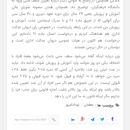
لاشکی همچنین در پاسخ به سوالی دیگر درباره تعیین سقف سنی ورود به
دانشگاه فرهنگیان، توضیح داد: همچنان همان مصوبه شورای عالی
آموزش و پرورش یعنی ۲۴ سال برای دوره تعهد دبیری و ۴۰ سال سن
برای آنهایی که از طریق ماده ۲۸ و با مدرک لیسانس جذب آموزش و
پرورش می شدند، در این رابطه پابرجاست. در خصوص رای دیوان عدالت
اداری هم هماهنگ کردیم و درخواست اعمال ماده ۹۱ داده‌ایم. این
درخواست هم اکنون در هیات عمومی دیوان عدالت اداری است و
دوستان در حال بررسی هستند.
وی درباره اینکه گفته می‌شود سقف سنی باعث می‌شود بعضا افراد با
اختلاف یکی دو روز نتوانند وارد آموزش و پرورش شوند، ادامه داد: نباید
در عدد خیلی ریز شد، بالاخره آن کسی که نمره ۹.۷۵ بگیرد فقط ۰.۲۵
نمره می خواهد تا ۱۰ گرفته و قبول شود. ۱۰ نمره قبولی و ۹.۷۵ نمره
قبولی نیست. در این خصوص هم اگر سن افراد از آن عدد تعیین شده
بالاتر باشد ولو اینکه یک روز بالاتر باشد، اجازه قانونی برای جذب فرد را
نداریم مگر اینکه قانون به ما این اذن را دهد.
معلمان
نودادامروز
برچسب ها :
,
https://nodademrooz.ir/?p=16437