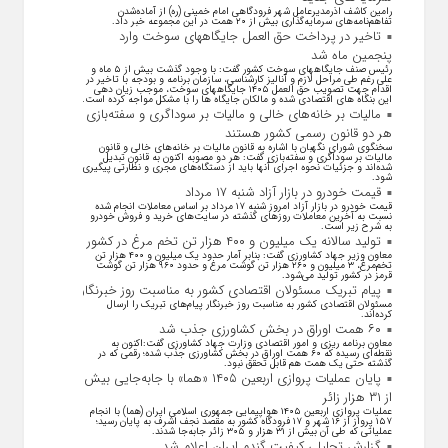
رامین کاشف اذرمدیرعامل شهر فرودگاهی امام خمینی (ره) از آماده‌شدن
تفاهم‌نامه‌های سرمایه‌گذاری بیش از ۲۰ همت در این مجموعه خبر داد.
تاخیر در پرداخت حق العمل جایگاههای سوخت وارد
پنجمین ماه شد
رئیس صنف جایگاههای سوخت کشور گفت: با وجود گذشت بیش از ۵ ماه و
علی رغم طی مراحل لازم و آنالیز کارشناسی، سازمان برنامه و بودجه با تاخیر در
اقدام جهت تصویب حق العمل ۱۴۰۵ جایگاههای سوخت، موجب زیان دهی
این بنگاه های اقتصادی شده و مالکان جایگاه ها را با مشکل مواجه کرده است.
مالیات بر خانه‌های خالی و مالیات بر سوداگری و سفته‌بازی
هر دو قانون رسمی کشور هستند
سخنگوی شورای نگهبان با اشاره به قانون مالیات بر خانه‌های خالی و قانون
مالیات بر سوداگری و سفته‌بازی گفت: هر دو مصوبه اکنون به قانون تبدیل
شده‌اند و جزئیات نحوه اجرای آنها باید از دستگاه‌های مجری و نظارتی پیگیری
شود.
قیمت خودرو در بازار آزاد شنبه ۱۷ مرداد
قیمت خودرو در بازار آزاد امروز شنبه ۱۷ مرداد بر اساس معاملات انجام شده
نسبت به آخرین معاملات روز‌های گذشته در سایت‌های خرید و فروش خودرو
به شرح زیر است.
تولید سالانه یک میلیون و ۴۰۰ هزار تن تخم مرغ در کشور
معاون وزیر جهاد کشاورزی گفت: بنابر آمار حدود یک میلیون و ۴۰۰ هزار تن
تخم‌مرغ، ۳ میلیون و ۲۶۰ هزار تن گوشت مرغ و حدود ۹۶۰ هزار تن گوشت
قرمز در کشور تولید می‌شود.
پیام تبریک مسئولان اقتصادی کشور به مناسبت روز خبرنگار
مسئولان اقتصادی کشور به مناسبت روز خبرنگار پیام‌های تبریک را ارسال
کرده‌اند.
۶۰ همت اوراق در بخش کشاورزی جذب شد
معاون برنامه ریزی و امور اقتصادی وزارت جهاد کشاورزی گفت:اکنون به
نقطه‌ای رسیده که ۶۰ همت اوراق در بخش کشاورزی جذب شده؛ رقمی که در
گذشته حتی یک همت هم قابل تحقق نبود.
پایان عملیات پروازی اربعین ۱۴۰۵ «هما» با جابه‌جایی بیش
از ۳۱ هزار زائر
عملیات پروازی اربعین ۱۴۰۵ هواپیمایی جمهوری اسلامی ایران (هما) با انجام
۱۵۷ پرواز از ۱۶ شهر و ۱۷ فرودگاه کشور به مقصد نجف اشرف به پایان رسید؛
عملیاتی که طی آن بیش از ۳۱ هزار و ۳۰۵ زائر جابه‌جا شدند.
گزارش تحلیلی کیفیت گندم ایران اعلام شد