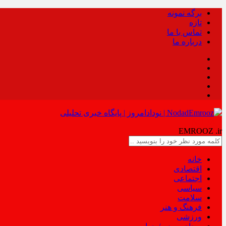
برگه نمونه
تازه
تماس با ما
درباره ما
NODAD
EMROOZ
.ir
خانه
اقتصادی
اجتماعی
سیاسی
سلامت
فرهنگ و هنر
ورزشی