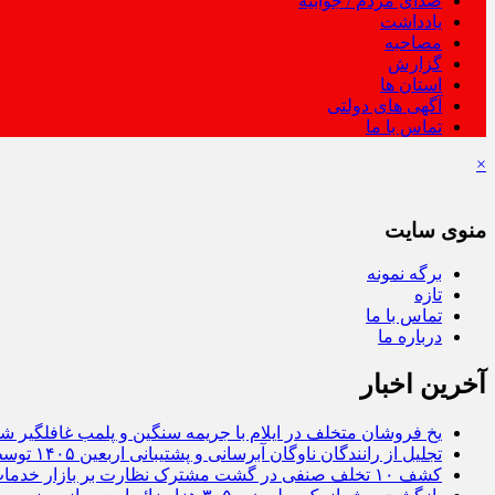
صدای مردم / جوابیه
یادداشت
مصاحبه
گزارش
استان ها
آگهی های دولتی
تماس با ما
×
منوی سایت
برگه نمونه
تازه
تماس با ما
درباره ما
آخرین اخبار
یخ‌ فروشان متخلف در ایلام با جریمه سنگین و پلمب غافلگیر شد
تجلیل از رانندگان ناوگان آبرسانی و پشتیبانی اربعین ۱۴۰۵ توسط شرکت آب و فاضلاب استان ایلام
کشف ۱۰ تخلف صنفی در گشت مشترک نظارت بر بازار خدمات خودرو در ایلام