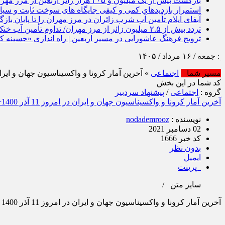
بازگشت بیش از یک میلیون و ۳۰۵ هزار زائر اربعین از مرز مهران به کشور
استمرار بازدیدهای کمی و کیفی جایگاه‌ های سوخت ثابت و سی
آبفای ایلام تأمین آب شرب زائران در مرز مهران را تا پایان باز
تردد بیش از ۲.۵ میلیون زائر از مرز مهران/ تداوم تأمین آب خنک تا خروج آخرین زائر
ترویج فرهنگ عاشورایی در مسیر اربعین | راه‌ اندازی «حسینه
رداد / ۱۴۰۵
مسیر شما
اجتماعی
» آخرین آمار کرونا و واکسیناسیون جهان و ایران در امروز 11 آ
کد شما در این بخش
گروه :
اجتماعی
/
پیشنهاد سردبیر
آخرین آمار کرونا و واکسیناسیون جهان و ایران در امروز 11 آذر 1400+ جزئیات
نویسنده :
nodademrooz
02 دسامبر 2021
کد خبر 1666
بدون نظر
ایمیل
پرینت
سایز متن
/
آخرین آمار کرونا و واکسیناسیون جهان و ایران در امروز 11 آذر 1400 اعلام شد.