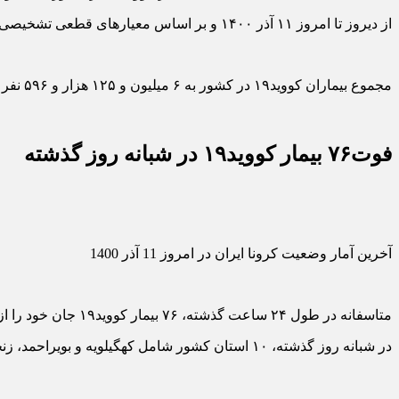
از دیروز تا امروز ۱۱ آذر ۱۴۰۰ و بر اساس معیارهای قطعی تشخیصی، ۳ هزار و ۸۳۹ بیمار جدید مبتلا به
مجموع بیماران کووید۱۹ در کشور به ۶ میلیون و ۱۲۵ هزار و ۵۹۶ نفر رسید.
فوت۷۶ بیمار کووید۱۹ در شبانه روز گذشته
آخرین آمار وضعیت کرونا ایران در امروز 11 آذر 1400
متاسفانه در طول ۲۴ ساعت گذشته، ۷۶ بیمار کووید۱۹ جان خود را از دست دادند و مجموع جان باختگان این بیماری به ۱۲۹ هزار و ۹۸۸ نفر رسید.
در شبانه روز گذشته، ۱۰ استان کشور شامل کهگیلویه و بویراحمد، زنجان، سمنان، خراسان شمالی، بوشهر، هرمزگان، یزد، مرکزی، گلستان و کرمانشاه هیچ موردی از مرگ و میر بیماران کووید۱۹ نداشته اند.