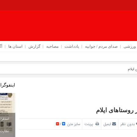
ورزشی
صدای مردم / جوابیه
یادداشت
مصاحبه
گزارش
استان ها
آگ
امر
اینفوگرا
بدون نظر
ایمیل
پرینت
سایز متن
/