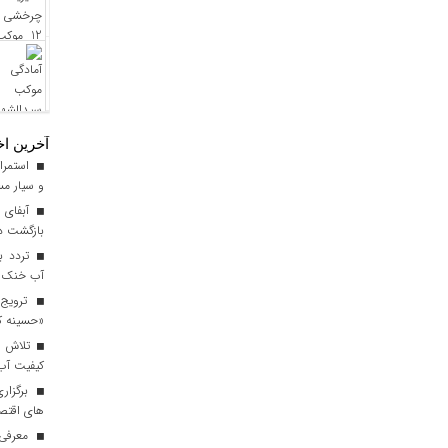
آخرین اخ
استمرار
و سیار مس
آبفای ا
بازگشت دن
آب خنک تا
ترویج 
«حسینه ک
کیفیت آب برای ۳ میلیون مس
برگزاری
های اقتصا
معرفی ا