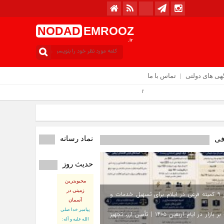
NODAD
EMROOZ
.ir
هی های دولتی
تماس با ما
وز : پنجشنبه / ۱۵ مرداد / ۱۴۰۵
نماد رسانه
فی
حدیث روز
محبوبترین
زمینی در
استقرار ۹ کمیته فرعی در ایلام برای تسهیل خدمات و
آسمان
پيامبر خدا صلى
نظارت بر بازار در ایام اربعین ۱۴۰۵ | تأمین ارز، تجهیز
الله عليه و آله: