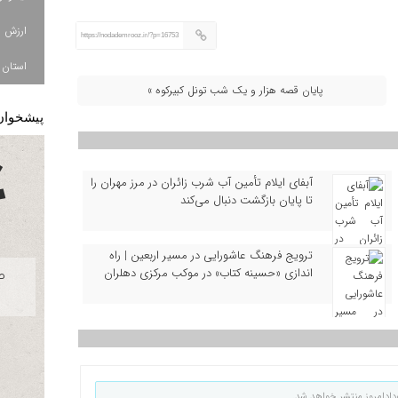
https://nodademrooz.ir/?p=16753
استان ا
پایان قصه هزار و یک شب تونل کبیرکوه »
پیشخوان
آبفای ایلام تأمین آب شرب زائران در مرز مهران را
تا پایان بازگشت دنبال می‌کند
ترویج فرهنگ عاشورایی در مسیر اربعین | راه‌
اندازی «حسینه کتاب» در موکب مرکزی دهلران
دادامروز منتشر خواهد شد.