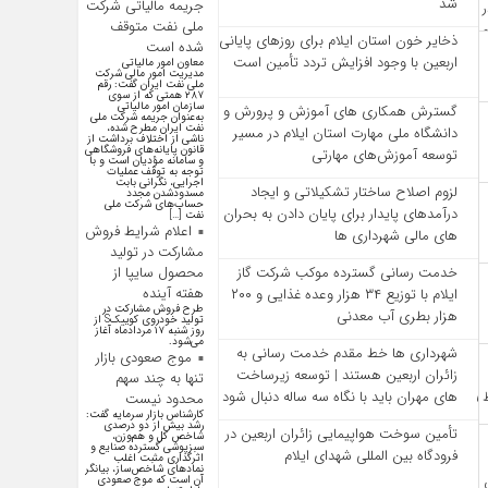
شد
جریمه مالیاتی شرکت
ملی نفت متوقف
ذخایر خون استان ایلام برای روزهای پایانی
شده است
اربعین با وجود افزایش تردد تأمین است
معاون امور مالیاتی
مدیریت امور مالی شرکت
ملی نفت ایران گفت: رقم
۲۸۷ همتی که از سوی
سازمان امور مالیاتی
گسترش همکاری‌ های آموزش و پرورش و
به‌عنوان جریمه شرکت ملی
نفت ایران مطرح شده،
دانشگاه ملی مهارت استان ایلام در مسیر
ناشی از اختلاف برداشت از
قانون پایانه‌های فروشگاهی
توسعه آموزش‌های مهارتی
و سامانه مؤدیان است و با
توجه به توقف عملیات
اجرایی، نگرانی بابت
لزوم اصلاح ساختار تشکیلاتی و ایجاد
مسدودشدن مجدد
حساب‌های شرکت ملی
درآمدهای پایدار برای پایان دادن به بحران‌
نفت […]
اعلام شرایط فروش
های مالی شهرداری‌ ها
مشارکت در تولید
محصول سایپا از
خدمت رسانی گسترده موکب شرکت گاز
هفته آینده
ایلام با توزیع ۳۴ هزار وعده غذایی و ۲۰۰
طرح فروش مشارکت در
هزار بطری آب معدنی
تولید خودروی کوییکS از
روز شنبه ۱۷ مردادماه آغاز
می‌شود.
شهرداری‌ ها خط مقدم خدمت ‌رسانی به
موج صعودی بازار
زائران اربعین هستند | توسعه زیرساخت
تنها به چند سهم
‌های مهران باید با نگاه سه‌ ساله دنبال شود
محدود نیست
کارشناس بازار سرمایه گفت:
رشد بیش از دو درصدی
تأمین سوخت هواپیمایی زائران اربعین در
شاخص کل و هم‌وزن،
سبزپوشی گسترده صنایع و
فرودگاه بین المللی شهدای ایلام
اثرگذاری مثبت اغلب
نماد‌های شاخص‌ساز، بیانگر
آن است که موج صعودی