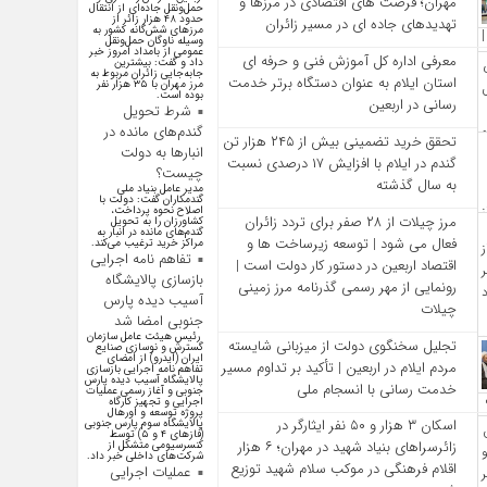
مهران؛ فرصت‌ های اقتصادی در مرزها و
حمل‌ونقل جاده‌ای از انتقال
حدود ۴۸ هزار زائر از
تهدیدهای جاده‌ ای در مسیر زائران
مرز‌های شش‌گانه کشور به
وسیله ناوگان حمل‌ونقل
عمومی از بامداد امروز خبر
معرفی اداره کل آموزش فنی و حرفه‌ ای
داد و گفت: بیشترین
جابه‌جایی زائران مربوط به
استان ایلام به‌ عنوان دستگاه برتر خدمت‌
مرز مهران با ۳۵ هزار نفر
بوده است.
رسانی در اربعین
شرط تحویل
گندم‌های مانده در
تحقق خرید تضمینی بیش از ۲۴۵ هزار تن
انبار‌ها به دولت
گندم در ایلام با افزایش ۱۷ درصدی نسبت
چیست؟
به سال گذشته
مدیر عامل بنیاد ملی
گندمکاران گفت: دولت با
اصلاح نحوه پرداخت،
مرز چیلات از ۲۸ صفر برای تردد زائران
کشاورزان را به تحویل
گندم‌های مانده در انبار به
فعال می‌ شود | توسعه زیرساخت‌ ها و
مراکز خرید ترغیب می‌کند.
تفاهم نامه اجرایی
اقتصاد اربعین در دستور کار دولت است |
بازسازی پالایشگاه
رونمایی از مهر رسمی گذرنامه مرز زمینی
آسیب دیده پارس
چیلات
جنوبی امضا شد
رئیس هیئت عامل سازمان
تجلیل سخنگوی دولت از میزبانی شایسته
گسترش و نوسازی صنایع
ایران (ایدرو) از امضای
مردم ایلام در اربعین | تأکید بر تداوم مسیر
تفاهم نامه اجرایی بازسازی
پالایشگاه آسیب دیده پارس
خدمت‌ رسانی با انسجام ملی
جنوبی و آغاز رسمی عملیات
اجرایی و تجهیز کارگاه
پروژه توسعه و اورهال
اسکان ۳ هزار و ۵۰ نفر ایثارگر در
پالایشگاه سوم پارس جنوبی
(فاز‌های ۴ و ۵) توسط
زائرسراهای بنیاد شهید در مهران؛ ۶ هزار
کنسرسیومی متشکل از
شرکت‌های داخلی خبر داد.
اقلام فرهنگی در موکب سلام شهید توزیع
عملیات اجرایی