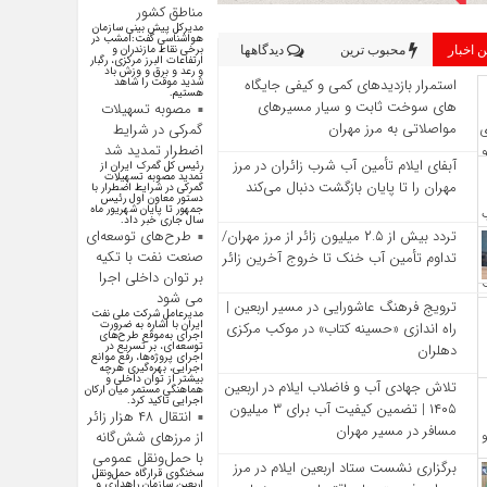
مناطق کشور
مدیرکل پیش بینی سازمان
هواشناسی گفت:امشب در
برخی نقاط مازندران و
 اخبار
محبوب ترین
دیدگاهها
ارتفاعات البرز مرکزی، رگبار
و رعد و برق و وزش باد
استمرار بازدیدهای کمی و کیفی جایگاه‌
شدید موقت را شاهد
هستیم.
های سوخت ثابت و سیار مسیرهای
مصوبه تسهیلات
مواصلاتی به مرز مهران
گمرکی در شرایط
اضطرار تمدید شد
آبفای ایلام تأمین آب شرب زائران در مرز
رئیس کل گمرک ایران از
تمدید مصوبه تسهیلات
مهران را تا پایان بازگشت دنبال می‌کند
گمرکی در شرایط اضطرار با
دستور معاون اول رئیس
جمهور تا پایان شهریور ماه
سال جاری خبر داد.
تردد بیش از ۲.۵ میلیون زائر از مرز مهران/
طرح‌های توسعه‌ای
صنعت نفت با تکیه
تداوم تأمین آب خنک تا خروج آخرین زائر
بر توان داخلی اجرا
می شود
ترویج فرهنگ عاشورایی در مسیر اربعین |
مدیرعامل شرکت ملی نفت
ایران با اشاره به ضرورت
راه‌ اندازی «حسینه کتاب» در موکب مرکزی
اجرای به‌موقع طرح‌های
توسعه‌ای، بر تسریع در
دهلران
اجرای پروژه‌ها، رفع موانع
اجرایی، بهره‌گیری هرچه
بیشتر از توان داخلی و
تلاش جهادی آب و فاضلاب ایلام در اربعین
هماهنگی مستمر میان ارکان
اجرایی تاکید کرد.
۱۴۰۵ | تضمین کیفیت آب برای ۳ میلیون
انتقال ۴۸ هزار زائر
مسافر در مسیر مهران
از مرزهای شش‌گانه
با حمل‌ونقل عمومی
برگزاری نشست ستاد اربعین ایلام در مرز
سخنگوی قرارگاه حمل‌ونقل
اربعین سازمان راهداری و