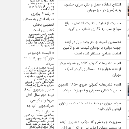
بازار تنها به چند سهم
محدود نیست و بخش
افتتاح قرارگاه حمل‌ و نقل مرزی حضرت
وسیعی از بازار را در بر
گرفته است.
رقیه (س) در مرز مهران
رشد ۴ برابری
تعرفه انرژی به معنای
حمایت از تولید و تثبیت اشتغال با رفع
تعطیلی بخش
موانع سرمایه‌ گذاری شتاب می‌ گیرد
کشاورزی است
نایب رئیس کمیسیون
کشاورزی مجلس گفت:
کشاورزان با قطعی برق و
نخستین کمیته جامع رصد بازار در ایلام
افزایش تعرفه ها، بخش
کشاورزی را باید تعطیل
جهت مبارزه با نوسان قیمت‌ ها و تأمین
کنند.
قیمت خودرو در
امنیت غذایی مستقر شده است
بازار آزاد چهارشنبه ۱۴
انجام تشریفات گمرکی کالاهای همراه بیش
مرداد
قیمت خودرو در بازار آزاد
از ۸۰۰ هزار و ۱۲۱ مسافر وزائر در گمرک
امروز چهارشنبه ۱۴ مرداد بر
اساس معاملات انجام شده
مهران
نسبت به آخرین معاملات
روز‌های گذشته در
سایت‌های خرید و فروش
انجام تشریفات گمرکی خروج ۲۸۵۰ کامیون
خودرو به شرح زیر است.
بازار بهره‌وری آب تا
حامل کالاهای مصرفی و تجهیزات مواکب
نیمه دوم سال فعال
می‌شود/ گواهی
مردم مهران در خط مقدم خدمت به زائران
صرفه‌جویی آب چه
اربعین قرار دارند
مزایای دارد؟
سخنگوی صنعت آب کشور
گفت: گواهی صرفه‌جویی
مدیریت چرخشی 12 موکب‌ عشایری ایلام
آب در ادامه برنامه‌های
وزارت نیرو در دوره جدید
در مسیر مهران | پذیرایی روزانه از هزاران
برای ساماندهی فضای