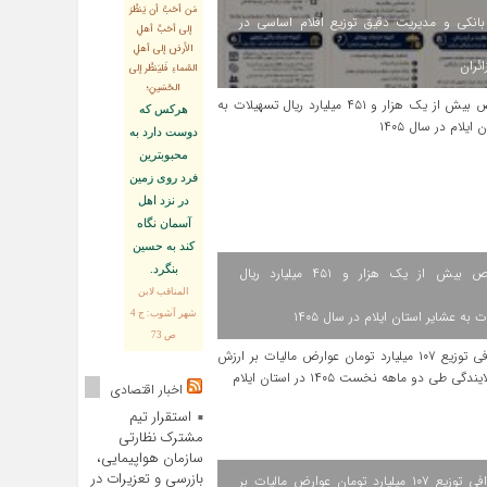
مَن أحَبَّ أن يَنظُرَ
انکی و مدیریت دقیق توزیع اقلام اساسی در
إلى أحَبِّ أهلِ
الأرضِ إلى أهلِ
ائران
السَّماءِ فَليَنظُر إلى
الحُسَينِ؛
هركس كه
دوست دارد به
محبوبترين
فرد روى زمين
در نزد اهل
آسمان نگاه
كند به حسين
بنگرد.
اختصاص بیش از یک هزار و ۴۵۱ میلیارد ریال
المناقب لابن
 به عشایر استان ایلام در سال ۱۴۰۵
شهر آشوب: ج 4
ص 73
اخبار اقتصادی
استقرار تیم
مشترک نظارتی
سازمان هواپیمایی،
بازرسی و تعزیرات در
اینفوگرافی توزیع ۱۰۷ میلیارد تومان عوارض مالیات بر