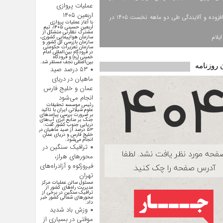
عملیات پروازی
اربعین ۱۴۰۵
ارزش افزوده و آلایندگی طی دو ماهه نخست ۱۴۰۵ در
با آغاز عملیات پروازی
اربعین حسینی ۱۴۰۵، تیم
مشترک نظارتی متشکل از
یلام
سازمان هواپیمایی کشوری،
سازمان بازرسی کل کشور و
سازمان تعزیرات حکومتی
در فرودگاه بین‌المللی امام
خمینی (ره) و فرودگاه
بین‌المللی نجف مستقر شد.
 روزنامه
۵۳ درصد صید
ماهیان در دریای
عمان و خلیج فارس
انجام می‌شود
رئیس موسسه تحقیقات
علوم شیلاتی ایران با تاکید
بر ضرورت بررسی پیامد‌های
جنگ بر منابع آبزی آب‌های
دریایی جنوب کشور گفت:
۵۳ درصد از صید ماهیان در
خلیج فارس و دریای عمان
انجام می‌شود.
ترافیک سنگین در
محورهای هراز،
فیروزکوه و آزادراه‌های
تهران
مسئول سالن عملیات مرکز
مدیریت راه‌های کشور از
ترافیک سنگین در برخی از
محور‌های شمالی کشور خبر
داد.
وزش باد شدید
موقتی در بسیاری از