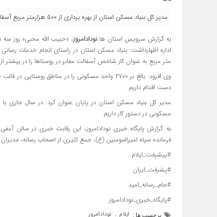
مدیر کل بنیاد مسکن استان از بهره برداری از 500 هزارمتر مربع آسفالت در 90 روستا در استان ایلام خبر داد.
به گزارش سرویس استان ها
نودادامروز
متر مربع به عنوان کار شاخص آسفالت معابر در روستاها را در بیشتر از ۹۰ روستا به بهره برداری برساند.
دست اقدام داریم.
مسکونی در دستور کار داریم.
به گزارش پایگاه خبری نودادامروز، این رقابت خبری در سالن آمفی ت
فرمانده سپاه امیرالمومنین (ع)، جمع کثیری از اصحاب رسانه، مدیران 
#پیشرفت_ایلام
#پشرفت_ایران
#جام_رسانه_امید
#پایگاه_خبری_نودادامروز
ایلام
نودادامروز
,
برچسب ها :