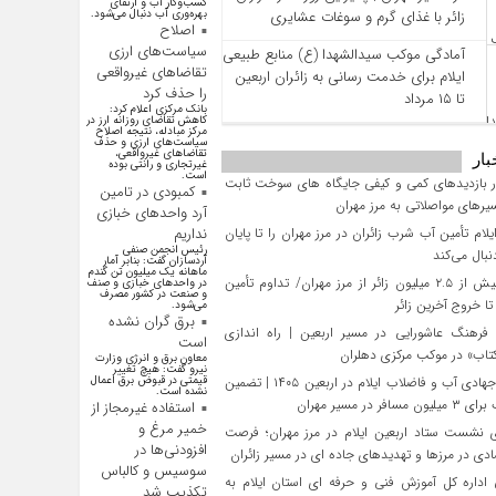
کسب‌وکار آب و ارتقای
زائر با غذای گرم و سوغات عشایری
بهره‌وری آب دنبال می‌شود.
اصلاح
سیاست‌های ارزی
آمادگی موکب سیدالشهدا (ع) منابع طبیعی
تقاضاهای غیرواقعی
ایلام برای خدمت‌ رسانی به زائران اربعین
را حذف کرد
تا ۱۵ مرداد
بانک مرکزی اعلام کرد:
کاهش تقاضای روزانه ارز در
مرکز مبادله، نتیجه اصلاح
سیاست‌های ارزی و حذف
تقاضا‌های غیرواقعی،
بار
غیرتجاری و رانتی بوده
است.
 بازدیدهای کمی و کیفی جایگاه‌ های سوخت ثابت
کمبودی در تامین
یرهای مواصلاتی به مرز مهران
آرد واحد‌های خبازی
یلام تأمین آب شرب زائران در مرز مهران را تا پایان
نداریم
رئیس انجمن صنفی
بال می‌کند
آردسازان گفت: بنابر آمار
ماهانه یک میلیون تن گندم
تردد بیش از ۲.۵ میلیون زائر از مرز مهران/ تداوم تأمین
در واحد‌های خبازی و صنف
و صنعت در کشور مصرف
 خروج آخرین زائر
می‌شود.
برق گران نشده
فرهنگ عاشورایی در مسیر اربعین | راه‌ اندازی
است
تاب» در موکب مرکزی دهلران
معاون برق و انرژی وزارت
نیرو گفت: هیچ تغییر
تلاش جهادی آب و فاضلاب ایلام در اربعین ۱۴۰۵ | تضمین
قیمتی در قبوض برق اعمال
نشده است.
افر در مسیر مهران
استفاده غیرمجاز از
خمیر مرغ و
 نشست ستاد اربعین ایلام در مرز مهران؛ فرصت‌
افزودنی‌ها در
دی در مرزها و تهدیدهای جاده‌ ای در مسیر زائران
سوسیس و کالباس
داره کل آموزش فنی و حرفه‌ ای استان ایلام به‌
تکذیب شد