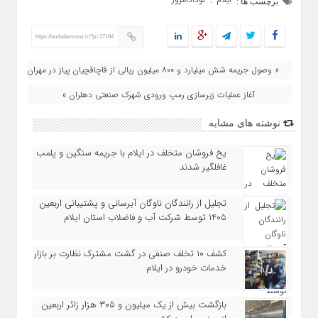
,
برچسب ها :
https://nodademrooz.ir/?p=17194
« وصول جریمه شش میلیارد و ۸۰۰ میلیون ریالی از قاچاقچیان پیاز در مهران
آغاز عملیات زیرسازی رمپ ورودی شهرک صنعتی دهلران »
نوشته های مشابه
یخ‌ فروشان متخلف در ایلام با جریمه سنگین و پلمب
غافلگیر شدند
تجلیل از رانندگان ناوگان آبرسانی و پشتیبانی اربعین
۱۴۰۵ توسط شرکت آب و فاضلاب استان ایلام
کشف ۱۰ تخلف صنفی در گشت مشترک نظارت بر بازار
خدمات خودرو در ایلام
بازگشت بیش از یک میلیون و ۳۰۵ هزار زائر اربعین