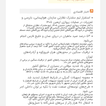
اخبار اقتصادی
استقرار تیم مشترک نظارتی سازمان هواپیمایی، بازرسی و
تعزیرات در عملیات پروازی اربعین ۱۴۰۵
با آغاز عملیات پروازی اربعین حسینی ۱۴۰۵، تیم مشترک نظارتی متشکل از
سازمان هواپیمایی کشوری، سازمان بازرسی کل کشور و سازمان تعزیرات
حکومتی در فرودگاه بین‌المللی امام خمینی (ره) و فرودگاه بین‌المللی نجف مستقر
شد.
۵۳ درصد صید ماهیان در دریای عمان و خلیج فارس انجام
می‌شود
رئیس موسسه تحقیقات علوم شیلاتی ایران با تاکید بر ضرورت بررسی پیامد‌های
جنگ بر منابع آبزی آب‌های دریایی جنوب کشور گفت: ۵۳ درصد از صید ماهیان
در خلیج فارس و دریای عمان انجام می‌شود.
ترافیک سنگین در محورهای هراز، فیروزکوه و آزادراه‌های
تهران
مسئول سالن عملیات مرکز مدیریت راه‌های کشور از ترافیک سنگین در برخی از
محور‌های شمالی کشور خبر داد.
وزش باد شدید موقتی در بسیاری از مناطق کشور
مدیرکل پیش بینی سازمان هواشناسی گفت:امشب در برخی نقاط مازندران و
ارتفاعات البرز مرکزی، رگبار و رعد و برق و وزش باد شدید موقت را شاهد
هستیم.
مصوبه تسهیلات گمرکی در شرایط اضطرار تمدید شد
رئیس کل گمرک ایران از تمدید مصوبه تسهیلات گمرکی در شرایط اضطرار با
دستور معاون اول رئیس جمهور تا پایان شهریور ماه سال جاری خبر داد.
طرح‌های توسعه‌ای صنعت نفت با تکیه بر توان داخلی اجرا
می شود
مدیرعامل شرکت ملی نفت ایران با اشاره به ضرورت اجرای به‌موقع طرح‌های
توسعه‌ای، بر تسریع در اجرای پروژه‌ها، رفع موانع اجرایی، بهره‌گیری هرچه
بیشتر از توان داخلی و هماهنگی مستمر میان ارکان اجرایی تاکید کرد.
انتقال ۴۸ هزار زائر از مرزهای شش‌گانه با حمل‌ونقل