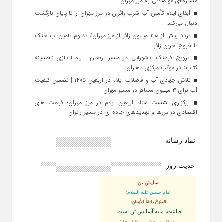
مسیرهای مواصلاتی به مرز مهران
آبفای ایلام تأمین آب شرب زائران در مرز مهران را تا پایان بازگشت
دنبال می‌کند
تردد بیش از ۲.۵ میلیون زائر از مرز مهران/ تداوم تأمین آب خنک
تا خروج آخرین زائر
ترویج فرهنگ عاشورایی در مسیر اربعین | راه‌ اندازی «حسینه
کتاب» در موکب مرکزی دهلران
تلاش جهادی آب و فاضلاب ایلام در اربعین ۱۴۰۵ | تضمین کیفیت
آب برای ۳ میلیون مسافر در مسیر مهران
برگزاری نشست ستاد اربعین ایلام در مرز مهران؛ فرصت‌ های
اقتصادی در مرزها و تهدیدهای جاده‌ ای در مسیر زائران
نماد رسانه
حدیث روز
آسایش تن
امام حسین علیه السلام:
القُنوعُ راحَةُ الأبدانِ؛
قناعت، مايه آسايش تن است.
بحارالأنوار: ج78 ، ص128 ، ح11