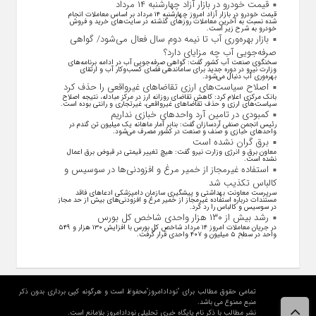
قیمت خودرو در بازار آزاد چهارشنبه ۱۴ مرداد
قیمت خودرو در بازار آزاد امروز چهارشنبه ۱۴ مرداد بر اساس معاملات انجام
شده نسبت به آخرین معاملات روز‌های گذشته در سایت‌های خرید و فروش
خودرو به شرح زیر است.
بازار بهره‌وری آب تا نیمه دوم سال فعال می‌شود/ گواهی
صرفه‌جویی آب چه مزایای دارد؟
سخنگوی صنعت آب کشور گفت: گواهی صرفه‌جویی آب در ادامه برنامه‌های
وزارت نیرو در دوره جدید برای ساماندهی فضای کسب‌وکار آب و ارتقای
بهره‌وری آب دنبال می‌شود.
اصلاح سیاست‌های ارزی تقاضاهای غیرواقعی را حذف کرد
بانک مرکزی اعلام کرد: کاهش تقاضای روزانه ارز در مرکز مبادله، نتیجه اصلاح
سیاست‌های ارزی و حذف تقاضا‌های غیرواقعی، غیرتجاری و رانتی بوده است.
کمبودی در تامین آرد واحد‌های خبازی نداریم
رئیس انجمن صنفی آردسازان گفت: بنابر آمار ماهانه یک میلیون تن گندم در
واحد‌های خبازی و صنف و صنعت در کشور مصرف می‌شود.
برق گران نشده است
معاون برق و انرژی وزارت نیرو گفت: هیچ تغییر قیمتی در قبوض برق اعمال
نشده است.
استفاده غیرمجاز از خمیر مرغ و افزودنی‌ها در سوسیس و
کالباس تکذیب شد
سرپرست معاونت بهداشتی و پیشگیری سازمان دامپزشکی ادعاهای فاقد
مستندات درباره استفاده غیرمجاز از خمیر مرغ و افزودنی‌های بیش از حد مجاز
در سوسیس و کالباس را رد کرد.
رشد بیش از ۱۳۰ هزار واحدی شاخص کل بورس
در جریان معاملات امروز ۱۴ مرداد شاخص کل بورس با افزایش ۱۳۰ هزار و ۵۴۹
واحد در سطح ۵ میلیون و ۴۰۷ واحدی قرار گرفت.
تمامی حقوق مطالب برای "نودادامروز"محفوظ است و هرگونه کپی برداری بدون ذکر
منبع ممنوع می باشد.
نشر مطالب با ذکر نام پایگاه خبری تحلیلی نودادامروز بلامانع است.