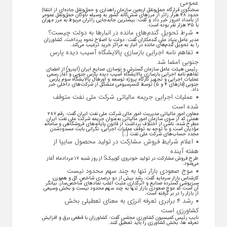
عمومی
سخنگوی قرارگاه حمل‌ونقل اربعین سازمان راهداری و حمل‌ونقل جاده‌ای از انتقال
حدود ۴۸ هزار زائر از مرز‌های شش‌گانه کشور به وسیله ناوگان حمل‌ونقل عمومی
از بامداد امروز خبر داد و گفت: بیشترین جابه‌جایی زائران مربوط به مرز مهران
با ۳۵ هزار نفر بوده است.
شرط تحویل گندم‌های مانده در انبار‌ها به دولت چیست؟
مدیر عامل بنیاد ملی گندمکاران گفت: دولت با اصلاح نحوه پرداخت، کشاورزان
را به تحویل گندم‌های مانده در انبار به مراکز خرید ترغیب می‌کند.
تفاهم نامه اجرایی بازسازی پالایشگاه آسیب دیده پارس
جنوبی امضا شد
رئیس هیئت عامل سازمان گسترش و نوسازی صنایع ایران (ایدرو) از امضای
تفاهم نامه اجرایی بازسازی پالایشگاه آسیب دیده پارس جنوبی و آغاز رسمی
عملیات اجرایی و تجهیز کارگاه پروژه توسعه و اورهال پالایشگاه سوم پارس
جنوبی (فاز‌های ۴ و ۵) توسط کنسرسیومی متشکل از شرکت‌های داخلی خبر
داد.
عملیات اجرایی جریمه مالیاتی شرکت ملی نفت متوقف
شده است
معاون امور مالیاتی مدیریت امور مالی شرکت ملی نفت ایران گفت: رقم ۲۸۷
همتی که از سوی سازمان امور مالیاتی به‌عنوان جریمه شرکت ملی نفت ایران
مطرح شده، ناشی از اختلاف برداشت از قانون پایانه‌های فروشگاهی و سامانه
مؤدیان است و با توجه به توقف عملیات اجرایی، نگرانی بابت مسدودشدن
مجدد حساب‌های شرکت ملی نفت […]
اعلام شرایط فروش مشارکت در تولید محصول سایپا از
هفته آینده
طرح فروش مشارکت در تولید خودروی کوییکS از روز شنبه ۱۷ مردادماه آغاز
می‌شود.
موج صعودی بازار تنها به چند سهم محدود نیست
کارشناس بازار سرمایه گفت: رشد بیش از دو درصدی شاخص کل و هم‌وزن،
سبزپوشی گسترده صنایع و اثرگذاری مثبت اغلب نماد‌های شاخص‌ساز، بیانگر
آن است که موج صعودی بازار تنها به چند سهم محدود نیست و بخش وسیعی
از بازار را در بر گرفته است.
رشد ۴ برابری تعرفه انرژی به معنای تعطیلی بخش
کشاورزی است
نایب رئیس کمیسیون کشاورزی مجلس گفت: کشاورزان با قطعی برق و افزایش
تعرفه ها، بخش کشاورزی را باید تعطیل کنند.