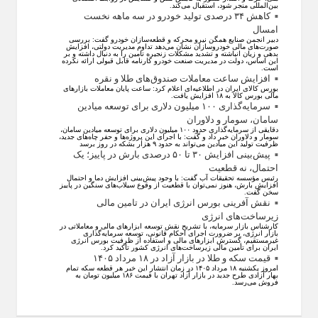
بین‌المللی منجر شود، استقبال می‌کند.
کاهش ۳۴ درصدی تولید خودرو در سه ماهه نخست
امسال
دبیر انجمن صنایع همگن نیرو محرکه و قطعه‌سازان خودرو گفت: بررسی
صورت‌های مالی خودروسازان نشان می‌دهد تداوم مدیریت دولتی، افزایش
بدهی و زیان انباشته و تشدید مشکلات زنجیره تامین را به دنبال داشته و بر
این اساس، دولت در مدیریت صنعت خودرو کارنامه قابل قبولی ارائه نکرده
است.
افزایش ساعت معاملات صندوق‌های طلا و نقره
بورس کالای ایران در اطلاعیه‌ای اعلام کرد: ساعت پایان معاملات بازار‌های
مالی بورس کالا به ۱۸ افزایش یافت.
سرمایه‌گذاری ۱۰۰ میلیون دلاری برای توسعه میادین
سامان، سومار و دلاوران
دقایقی از سرمایه‌گذاری حدود ۱۰۰ میلیون دلاری برای توسعه میادین سامان،
سومار و دلاوران خبر داد و گفت: با اجرای این پروژه‌ها و حفر چاه‌های جدید،
ظرفیت تولید این میادین می‌تواند به حدود ۹ هزار بشکه در روز برسد
پیش‌بینی افزایش ۳۰ تا ۵۰ درصدی بارش در پاییز؛ یک
احتمال، نه قطعیت
رئیس مؤسسه تحقیقات آب گفت: با وجود پیش‌بینی افزایش دما و احتمال
افزایش بارش، هنوز نمی‌توان با قطعیت از وقوع سیلاب‌های سنگین در پاییز
سخن گفت.
نقش آفرینی بورس انرژی ایران در تامین مالی
زیرساخت‌های انرژی
کارشناس بازار سرمایه، با تشریح نقش توسعه ابزار‌های مالی و معاملاتی در
بازار انرژی، بر ضرورت اجرای احکام قانونی، توسعه سرمایه‌گذاری
غیرمستقیم، گسترش ابزار‌های مالی و استفاده از ظرفیت بورس انرژی
ایران برای تأمین مالی زیرساخت‌های انرژی کشور تأکید کرد.
قیمت سکه و طلا در بازار آزاد در ۱۸ مرداد ۱۴۰۵
امروز یکشنبه ۱۸ مرداد ۱۴۰۵ در زمان انتشار این خبر هر قطعه سکه تمام
بهار آزادی طرح جدید در بازار آزاد تهران با قیمت ۱۸۶ میلیون تومان به
فروش می‌رسد.