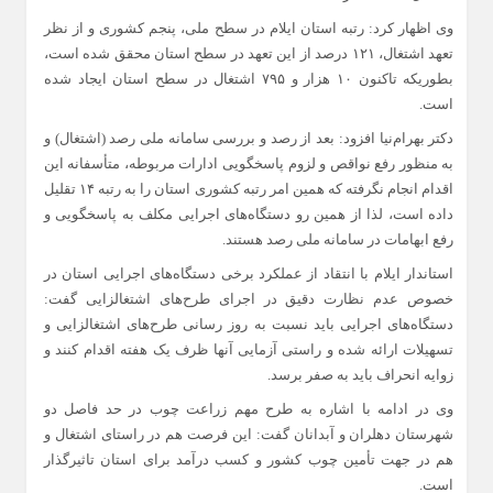
وی اظهار کرد: رتبه استان ایلام در سطح ملی، پنجم کشوری و از نظر
تعهد اشتغال، ۱۲۱ درصد از این تعهد در سطح استان محقق شده است،
بطوریکه تاکنون ۱۰ هزار و ۷۹۵ اشتغال در سطح استان ایجاد شده
است.
دکتر بهرام‌نیا افزود: بعد از رصد و بررسی سامانه ملی رصد (اشتغال) و
به منظور رفع نواقص و لزوم پاسخگویی ادارات مربوطه، متأسفانه این
اقدام انجام نگرفته که همین امر رتبه کشوری استان را به رتبه ۱۴ تقلیل
داده است، لذا از همین رو دستگاه‌های اجرایی مکلف به پاسخگویی و
رفع ابهامات در سامانه ملی رصد هستند.
استاندار ایلام با انتقاد از عملکرد برخی دستگاه‌های اجرایی استان در
خصوص عدم نظارت دقیق در اجرای طرح‌های اشتغالزایی گفت:
دستگاه‌های اجرایی باید نسبت به روز رسانی طرح‌های اشتغالزایی و
تسهیلات ارائه شده و راستی آزمایی آنها ظرف یک هفته اقدام کنند و
زوایه انحراف باید به صفر برسد.
وی در ادامه با اشاره به طرح مهم زراعت چوب در حد فاصل دو
شهرستان دهلران و آبدانان گفت: این فرصت‌ هم در راستای اشتغال و
هم در جهت تأمین چوب کشور و کسب درآمد برای استان تاثیرگذار
است.