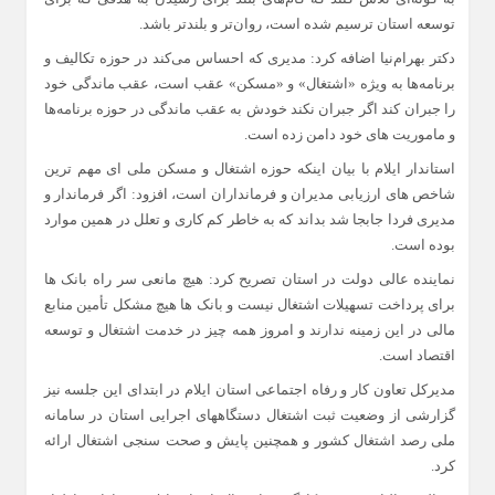
توسعه استان ترسیم شده است، روان‌تر و بلند‌تر باشد.
دکتر بهرام‌نیا اضافه کرد: مدیری که احساس می‌کند در حوزه تکالیف و
برنامه‌ها به ویژه «اشتغال» و «مسکن» عقب است، عقب ماندگی خود
را جبران کند اگر جبران نکند خودش به عقب ماندگی در حوزه برنامه‌ها
و ماموریت های خود دامن زده است.
استاندار ایلام با بیان اینکه حوزه اشتغال و مسکن ملی ای مهم ترین
شاخص های ارزیابی مدیران و فرمانداران است، افزود: اگر فرماندار و
مدیری فردا جابجا شد بداند که به خاطر کم کاری و تعلل در همین موارد
بوده است.
نماینده عالی دولت در استان تصریح کرد: هیچ مانعی سر راه بانک ها
برای پرداخت تسهیلات اشتغال نیست و بانک ها هیچ مشکل تأمین منابع
مالی در این زمینه ندارند و امروز همه چیز در خدمت اشتغال و توسعه
اقتصاد است.
مدیرکل تعاون کار و رفاه اجتماعی استان ایلام در ابتدای این جلسه نیز
گزارشی از وضعیت ثبت اشتغال دستگاههای اجرایی استان در سامانه
ملی رصد اشتغال کشور و همچنین پایش و صحت سنجی اشتغال ارائه
کرد.