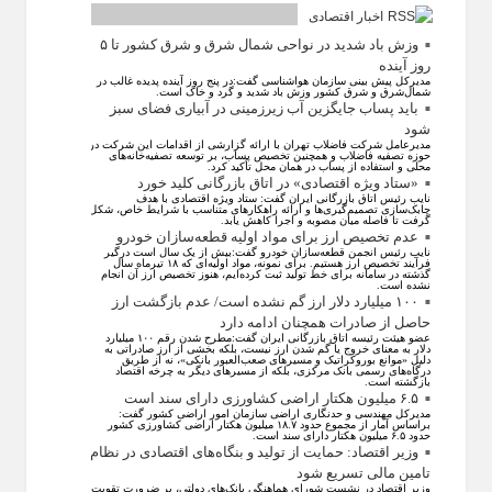
اخبار اقتصادی
وزش باد شدید در نواحی شمال شرق و شرق کشور تا ۵
روز آینده
مدیرکل پیش بینی سازمان هواشناسی گفت:در پنج روز آینده پدیده غالب در
شمال‌شرق و شرق کشور وزش باد شدید و گرد و خاک است.
باید پساب جایگزین آب‌ زیرزمینی در آبیاری فضای سبز
شود
مدیرعامل شرکت فاضلاب تهران با ارائه گزارشی از اقدامات این شرکت در
حوزه تصفیه فاضلاب و همچنین تخصیص پساب، بر توسعه تصفیه‌خانه‌های
محلی و استفاده از پساب در همان محل تأکید کرد.
«ستاد ویژه اقتصادی» در اتاق بازرگانی کلید خورد
نایب رئیس اتاق بازرگانی ایران گفت: ستاد ویژه اقتصادی با هدف
چابک‌سازی تصمیم‌گیری‌ها و ارائه راهکار‌های متناسب با شرایط خاص، شکل
گرفت تا فاصله میان مصوبه و اجرا کاهش یابد.
عدم تخصیص ارز برای مواد اولیه قطعه‌سازان خودرو
نایب رئیس انجمن قطعه‌سازان خودرو گفت:بیش از یک سال است درگیر
فرآیند تخصیص ارز هستیم. برای نمونه، مواد اولیه‌ای که ۱۸ تیرماه سال
گذشته در سامانه برای خط تولید ثبت کرده‌ایم، هنوز تخصیص ارز آن انجام
نشده است.
۱۰۰ میلیارد دلار ارز گم نشده است/ عدم بازگشت ارز
حاصل از صادرات همچنان ادامه دارد
عضو هیئت رئیسه اتاق بازرگانی ایران گفت:مطرح شدن رقم ۱۰۰ میلیارد
دلار به معنای خروج یا گم شدن ارز نیست، بلکه بخشی از ارز صادراتی به
دلیل «موانع بوروکراتیک و مسیر‌های صعب‌العبور بانکی»، نه از طریق
درگاه‌های رسمی بانک مرکزی، بلکه از مسیر‌های دیگر به چرخه اقتصاد
بازگشته است.
۶.۵ میلیون هکتار اراضی کشاورزی دارای سند است
مدیرکل مهندسی و حدنگاری اراضی سازمان امور اراضی کشور گفت:
براساس آمار از مجموع حدود ۱۸.۷ میلیون هکتار اراضی کشاورزی کشور
حدود ۶.۵ میلیون هکتار دارای سند است.
وزیر اقتصاد: حمایت از تولید و بنگاه‌های اقتصادی در نظام
تامین مالی تسریع شود
وزیر اقتصاد در نشست شورای هماهنگی بانک‌های دولتی، بر ضرورت تقویت