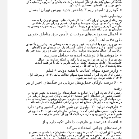
هماهنگی میان بانک‌ها، ارتقای انضباط در شبکه بانکی و تسریع در حمایت از
بخش تولید و بنگاه‌های اقتصادی تأکید کرد.
گودرزی: امیدواریم ۳ شاخص جدید بورس تهران امسال
رونمایی شود
مدیرعامل بورس تهران گفت: ما کل شرکت‌های بورس تهران را به سه
گروه شرکت‌های بزرگ، متوسط و کوچک تقسیم و برای هر یک شاخص
طراحی کردیم پیشنهاد‌های مربوط به این شاخص‌ها نیز به صورت رسمی به
سازمان بورس ارائه شده است.
اعمال محدودیت‌های موقت در تأمین برق مناطق جنوبی
طی ۴۸ ساعت آینده
معاون وزیر نیرو با اشاره به تغییر رژیم سوخت رسانی به برخی نیروگاه‌های
جنوب کشور و لزوم صیانت از ذخایر استراتژیک آب سد‌های نیروگاه‌های
برقابی، از اعمال محدودیت‌ موقت برق این مناطق طی دو روز آینده خبر داد.
خاموشی‌ها تا دو هفته آینده به حداقل می‌رسد
معاون برق و انرژی وزارت نیرو، با تأکید بر اینکه عدالت در اعمال
خاموشی‌ها رعایت می‌شود، گفت: برنامه داریم تا یک تا دو هفته آینده،
محدودیت‌های برق را به حداقل برسانیم.
واریز سود سهام عدالت تا هفته دولت + فیلم
رئیس اتاق تعاون ایران گفت: سود سهام عدالت مابقی ۱۴۰۳ و مرحله اول
۱۴۰۴ تا هفته دولت پرداخت می‌شود.
۶۰ درصد ناوگان حمل‌ونقل دریایی در جنگ‌های اخیر از بین
رفت
رئیس اتاق تعاون ایران با اشاره به خسارت‌های واردشده به بخش تعاون و
اقتصاد کشور در جنگ‌های اخیر گفت: ۶۰ درصد ناوگان حمل‌ونقل دریایی در
این حوادث از بین رفته و استان‌های جنوبی، به‌ویژه بوشهر، خسارت‌های جدی
در بخش‌های حمل‌ونقل، صنایع تبدیلی و اراضی کشاورزی متحمل شده‌اند.
ظرفیت تولید ۲۰ میلیون تن شیر خام در کشور وجود دارد
سخنگوی انجمن‌صنایع لبنی گفت: براساس آمار ظرفیت تولید ۲۰ میلیون تن
شیر خام در کشور وجود دارد، درحالیکه اکنون از تمامی ظرفیت صنعت
استفاده نمی‌شود.
اقتصاد قدرتمند بر ظرفیت داخلی تکیه دارد و از
فرصت‌های جهانی استفاده می‌کند
رئیس اتاق ایران، با تاکید بر ضرورت حرکت همزمان دیپلماسی سیاسی و
اقتصادی گفت: بخش خصوصی از هر مسیر دیپلماتیکی که با حفظ منافع
ملی، عزت و اقتدار کشور به کاهش تنش و گشایش در روابط اقتصادی