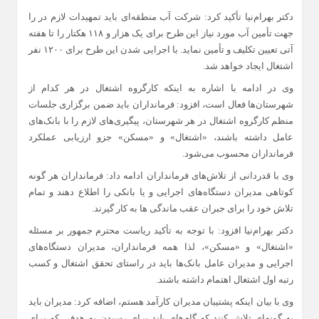
دکتر بهرام‌نیا تأکید کرد: شرکت آب منطقه‌ای باید تمهیدات لازم در را
جهت تأمین آب مورد نیاز این طرح برای یک هزار و ۱۱۸ هکتار را تا هفته
آتی تعیین تکلیف و تأمین نماید. با اجرایی شدن این طرح برای ۱۲۰۰ نفر
اشتغال ایجاد خواهد شد.
وی در ادامه با اشاره به اینکه کارگروه اشتغال در هر کدام از
شهرستان‌ها فعال است، افزود: فرمانداران باید ضمن برگزاری جلسات
منظم کارگروه اشتغال در هر شهرستان، پیگیری‌های لازم را با بانک‌های
عامل داشته باشند، «اشتغال» و «مسکن» جزو ارزیابی‌‌ عملکرد
فرمانداران محسوب می‌شود.
وی با قدردانی از تلاش‌های فرمانداران ادامه داد: فرمانداران هر گونه
کوتاهی مدیران دستگاه‌های اجرایی و یا بانکی را اطلاع دهند و تمام
تلاش خود را برای جبران عقب ماندگی ها به کار گیرند.
دکتر بهرام‌نیا افزود: با توجه به تأکید ریاست محترم جمهور بر مسئله
«اشتغال» و «مسکن»، لذا همه فرمانداران، مدیران دستگاه‌های
اجرایی و مدیران عامل بانک‌ها باید در راستای تحقق اشتغال و کسب
رتبه اول اشتغال اهتمام داشته باشند.
وی با بیان اینکه پشتیبان مدیران کارآمد هستم، اضافه کرد: مدیران باید
به گونه‌ای تلاش کنند که گام‌های بلند برای رسیدن به هدفی که برای