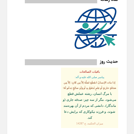
حدیث روز
باقیات الصالحات
پيامبر صلى‏ الله‏ عليه ‏و‏ آله:
إذا ماتَ الإنسانُ انقَطَعَ عَمَلُهُ إلاّ مِن ثَلاثٍ: إلاّ مِن
صَدَقَةٍ جاريَةٍ أو عِلمٍ يُنتَفَعُ بِهِ أو وَلَدٍ صالِحٍ يَدعُو لَهُ؛
با مرگ انسان، رشته عملش قطع
مى‌شود، مگر از سه چيز: صدقه جارى (و
ماندگار)، دانشى كه مردم از آن بهره‏‌مند
شوند، و فرزند نيكوكارى كه برايش دعا
كند.
ميزان الحكمه، ح 14287