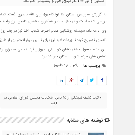
سنگین و نیز ۳۰۰ نفر نیروی فنی و پشتیبانی خبر داد.
به گزارش سرویس استان ها
نودادامروز
، ولی الله ناصری گفت: تمام
بررسی شده است و در حال حاضر همکاران مشغول تامین برق واحد های
وی ادامه داد: سیستم روشنایی معابر اطراف شعب اخذ نیز در چند روز 
ناصری تصریح کرد: تمهیدات لازم نیز برای تامین برق اضطراری از طر
تماس های مردم شریف استان خواهد بود.
ایلام
نودادامروز
برچسب ها :
,
« ثبت تخلف تبلیغاتی از ۱۵ نامزد انتخابات مجلس شورای اسلامی در
ایلام
نوشته های مشابه
تردد بیش از ۲.۵ میلیون زائر از مرز مهران/ تداوم