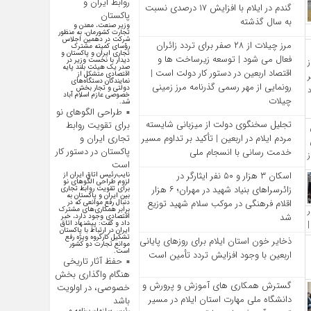
روابط ایران و
گندم در ایلام با افزایش ۱۷ درصدی نسبت
پاکستان
به سال گذشته
وزیر صنعت، معدن و
تجارت کشورمان، به منظور
شرکت در دهمین اجلاس
مرز چیلات از ۲۸ صفر برای تردد زائران
رؤسای کمیته مشترک
تجاری ایران و پاکستان و
فعال می‌ شود | توسعه زیرساخت‌ ها و
دیدار با نخست وزیر در
صدر یک هیئت بلند پایه
اقتصاد اربعین در دستور کار دولت است |
اقتصادی متشکل از
نمایندگان دستگاه‌های
رونمایی از مهر رسمی گذرنامه مرز زمینی
دولتی و تجار بخش
خصوصی عازم اسلام آباد
چیلات
شد.
طراحی الگوهای نو
تجلیل سخنگوی دولت از میزبانی شایسته
برای تقویت روابط
مردم ایلام در اربعین | تأکید بر تداوم مسیر
تجاری ایران و
پاکستان در دستور کار
خدمت‌ رسانی با انسجام ملی
است
اسکان ۳ هزار و ۵۰ نفر ایثارگر در
نایب‌رئیس اتاق ایران از
لزوم طراحی الگوهای نو
زائرسراهای بنیاد شهید در مهران؛ ۶ هزار
برای تقویت روابط تجاری
بین ایران و پاکستان به
اقلام فرهنگی در موکب سلام شهید توزیع
دنبال رفع موانعی که در
برابر همکاری‌های مشترک
شد
اقتصادی وجود دارد، خبر
داد و گفت: پیشنهاد اتاق
ایران در ارتباط با پاکستان
تشکیل کارگروه ویژه رفع
ذخایر خون استان ایلام برای روزهای پایانی
موانع تجارت دو کشور
است.
اربعین با وجود افزایش تردد تأمین است
حفظ آثار تاریخی
هنگام واگذاری بخش
گسترش همکاری‌ های آموزش و پرورش و
خصوصی، در اولویت
دانشگاه ملی مهارت استان ایلام در مسیر
باشد
رئیس سازمان برنامه و