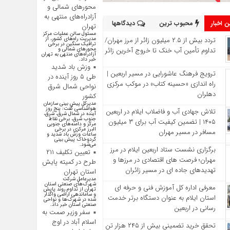
محورهای شمالی و
آزادراه‌های منتهی به
 اخبار
محبوب ترین
دیدگاهها
تهران
مسئول سالن عملیات مرکز
تردد بیش از ۲.۵ میلیون زائر از مرز مهران/
مدیریت راه‌های کشور، از
ترافیک سنگین در برخی
تداوم تأمین آب خنک تا خروج آخرین زائر
محور‌های شمالی و
آزادراه‌های منتهی به تهران
خبر داد.
وزش باد شدید
ترویج فرهنگ عاشورایی در مسیر اربعین |
طی ۵ روز آینده در
راه‌ اندازی «حسینه کتاب» در موکب مرکزی
نواحی شمال شرق
دهلران
کشور
مدیرکل پیش بینی سازمان
هواشناسی گفت: پنج روز
تلاش جهادی آب و فاضلاب ایلام در اربعین
آینده در شمال شرق، شرق،
جنوب شرق، برخی نقاط
۱۴۰۵ | تضمین کیفیت آب برای ۳ میلیون
مرکز و دامنه‌های جنوبی
البرز مرکزی در برخی
مسافر در مسیر مهران
ساعات وزش باد شدید و
گردوخاک پیش بینی
می‌شود.
برگزاری نشست ستاد اربعین ایلام در مرز
تعیین تکلیف ۲۱۱
مهران؛ فرصت‌ های اقتصادی در مرزها و
طرح در کمیته پایش
تهدیدهای جاده‌ ای در مسیر زائران
استان تهران
مدیرعامل شرکت
شهرک‌های صنعتی استان
معرفی اداره کل آموزش فنی و حرفه‌ ای
تهران از تداوم روند پایش
و ساماندهی اراضی واگذار
استان ایلام به‌ عنوان دستگاه برتر خدمت‌
شده در شهرک‌ها و نواحی
صنعتی استان خبر داد.
رسانی در اربعین
سفر وزیر صمت به
اسلام آباد در اوج
تحقق خرید تضمینی بیش از ۲۴۵ هزار تن