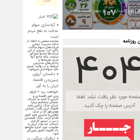
14287
ارزش افزوده و آلایندگی طی دو ماهه نخست ۱۴۰۵ در
اخبار
اقتصادی
یلام
آزادسازی سهام
عدالت به نفع مردم
است
روزنامه
نماینده مجلس با انتقاد از
ادامه مدیریت دولتی
شرکت‌های سهام عدالت،
تأکید کرد: بسیاری از این
شرکت‌ها نه‌تنها سودآور
نیستند، بلکه منابع آنها
صرف هزینه‌ها و
پاداش‌های مدیریتی
می‌شود و در نهایت چیزی
عاید سهامداران نمی‌شود.
دشمنان آرزوی
زمین‌زدن اقتصاد
ایران را به گور
خواهند برد + فیلم
وزیر امور اقتصادی و
دارایی با اشاره به اعتراف
دشمنان متخاصم درباره
اجرای جنگ ترکیبی علیه
اقتصاد ایران گفت: دشمنان
همان‌طور که در جنگ
نظامی و سایبری علیه کشور
اقدام کردند، جنگ اقتصادی
را نیز در دستور کار قرار
داده‌اند، اما ملت ایران با
مقاومت خود اجازه نخواهد
داد اقتصاد کشور زمین‌گیر
شود.
ترافیک سنگین در