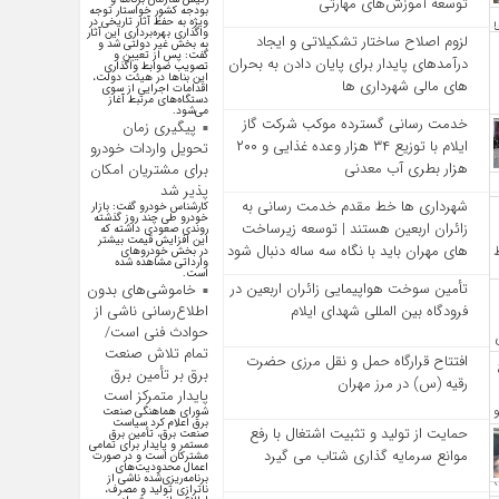
توسعه آموزش‌های مهارتی
بودجه کشور خواستار توجه
ویژه به حفظ آثار تاریخی در
واگذاری بهره‌برداری این آثار
لزوم اصلاح ساختار تشکیلاتی و ایجاد
به بخش غیر دولتی شد و
گفت: پس از تعیین و
درآمدهای پایدار برای پایان دادن به بحران‌
تصویب ضوابط واگذاری
این بنا‌ها در هیئت دولت،
های مالی شهرداری‌ ها
اقدامات اجرایی از سوی
دستگاه‌های مرتبط آغاز
می‌شود.
خدمت رسانی گسترده موکب شرکت گاز
پیگیری زمان
ایلام با توزیع ۳۴ هزار وعده غذایی و ۲۰۰
تحویل واردات خودرو
هزار بطری آب معدنی
برای مشتریان امکان
پذیر شد
شهرداری‌ ها خط مقدم خدمت ‌رسانی به
کارشناس خودرو گفت: بازار
خودرو طی چند روز گذشته
زائران اربعین هستند | توسعه زیرساخت
روندی صعودی داشته که
این افزایش قیمت بیشتر
‌های مهران باید با نگاه سه‌ ساله دنبال شود
در بخش خودرو‌های
وارداتی مشاهده شده
است.
تأمین سوخت هواپیمایی زائران اربعین در
خاموشی‌های بدون
اطلاع‌رسانی ناشی از
فرودگاه بین المللی شهدای ایلام
حوادث فنی است/
تمام تلاش صنعت
افتتاح قرارگاه حمل‌ و نقل مرزی حضرت
برق بر تأمین برق
رقیه (س) در مرز مهران
پایدار متمرکز است
شورای هماهنگی صنعت
برق اعلام کرد سیاست
حمایت از تولید و تثبیت اشتغال با رفع
صنعت برق، تأمین برق
مستمر و پایدار برای تمامی
موانع سرمایه‌ گذاری شتاب می‌ گیرد
مشترکان است و در صورت
اعمال محدودیت‌های
برنامه‌ریزی‌شده ناشی از
ناترازی تولید و مصرف،