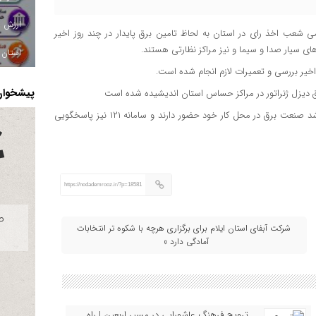
ی شعب اخذ رای در استان به لحاظ تامین برق پایدار در چند روز اخیر
 سیار صدا و سیما و نیز مراکز نظارتی هستند.
استان ا
اخیر بررسی و تعمیرات لازم انجام شده است.
پیشخوان 
یق دیزل ژنراتور در مراکز حساس استان اندیشیده شده است
این مقام مسول خاطر نشان کرد: طی امروز و فردا تمامی مدیران ارشد صنعت برق در محل کار خود حضور دارند و سامانه ۱۲۱ نیز پاسخگویی
https://nodademrooz.ir/?p=18581
شرکت آبفای استان ایلام برای برگزاری هرچه با شکوه تر انتخابات
آمادگی دارد »
ترویج فرهنگ عاشورایی در مسیر اربعین | راه‌