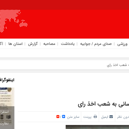
ورزشی
صدای مردم / جوابیه
یادداشت
مصاحبه
گزارش
استان ها
آگ
اینفوگرا
ون نظر
ایمیل
پرینت
سایز متن
/