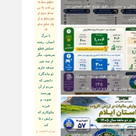
انقَطَعَ عَمَلُهُ إلاّ
انکی و مدیریت دقیق توزیع اقلام اساسی در
مِن ثَلاثٍ: إلاّ مِن
صَدَقَةٍ جاريَةٍ أو
ائران
عِلمٍ يُنتَفَعُ بِهِ أو
وَلَدٍ صالِحٍ يَدعُو
لَهُ؛
با مرگ
انسان، رشته
عملش قطع
مى‌شود، مگر
از سه چيز:
صدقه جارى
(و ماندگار)،
اختصاص بیش از یک هزار و ۴۵۱ میلیارد ریال
دانشى كه
مردم از آن
 به عشایر استان ایلام در سال ۱۴۰۵
بهره‏‌مند
شوند، و
فرزند
نيكوكارى كه
برايش دعا
كند.
ميزان الحكمه، ح
اینفوگرافی توزیع ۱۰۷ میلیارد تومان عوارض مالیات بر