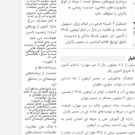
مردم و نیروهای مسلح است | سپاه در اوج
امروز دوشنبه ۱۲ مرداد بر
اساس معاملات انجام شده
مأموریت‌های دفاعی، خدمت‌ رسانی به
نسبت به آخرین معاملات
روز‌های گذشته در
زائران را متوقف نکرد
سایت‌های خرید و فروش
خودرو به شرح زیر است.
آغاز صادرات مرغ
استقرار ۹ کمیته فرعی در ایلام برای تسهیل
مازاد کشور از روزهای
خدمات و نظارت بر بازار در ایام اربعین ۱۴۰۵
آینده/ زنجیره تامین
| تأمین ارز، تجهیز شبکه بانکی و مدیریت
هوشمند می شود
دقیق توزیع اقلام اساسی در مسیر زائران
مدیر عامل اتحادیه
مرغداران گوشتی از صادرات
نخستین محموله های
صادراتی مرغ طی روزهای
آینده به عراق د افغانستان
بار
خبر داد.
تقویت
تردد بیش از ۲.۵ میلیون زائر از مرز مهران/ تداوم تأمین
زیرساخت‌ها و
 خروج آخرین زائر
حمایت از برنامه‌های
فرهنگ عاشورایی در مسیر اربعین | راه‌ اندازی
توسعه‌ای در مناطق
تاب» در موکب مرکزی دهلران
آزاد
دبیر شورایعالی مناطق آزاد
تلاش جهادی آب و فاضلاب ایلام در اربعین ۱۴۰۵ | تضمین
و ویژه اقتصادی نیز با اعلام
آمادگی برای همکاری و
افر در مسیر مهران
پیگیری موضوعات
مطرح‌شده، بر ضرورت
هماهنگی و تعامل مستمر
 نشست ستاد اربعین ایلام در مرز مهران؛ فرصت‌
میان دستگاه‌های اجرایی و
دبیرخانه شورای‌عالی به
دی در مرزها و تهدیدهای جاده‌ ای در مسیر زائران
منظور تسهیل فرآیند‌ها و
شتاب‌بخشی به اجرای
داره کل آموزش فنی و حرفه‌ ای استان ایلام به‌
برنامه‌های توسعه‌ای تأکید
کرد.
گاه برتر خدمت‌ رسانی در اربعین
بانک ملی: مغایرت
باقیمانده حساب‌های
تحقق خرید تضمینی بیش از ۲۴۵ هزار تن گندم در ایلام با