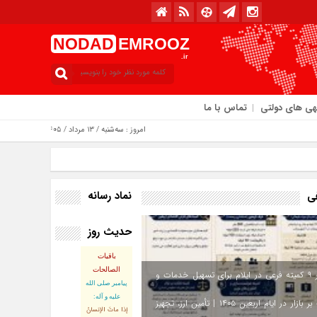
NODAD
EMROOZ
.ir
هی های دولتی
تماس با ما
امروز : سه‌شنبه / ۱۳ مرداد / ۱۴۰۵
نماد رسانه
فی
حدیث روز
باقیات
الصالحات
استقرار ۹ کمیته فرعی در ایلام برای تسهیل خدمات و
پيامبر صلى‏ الله‏
عليه ‏و‏ آله:
نظارت بر بازار در ایام اربعین ۱۴۰۵ | تأمین ارز، تجهیز
إذا ماتَ الإنسانُ