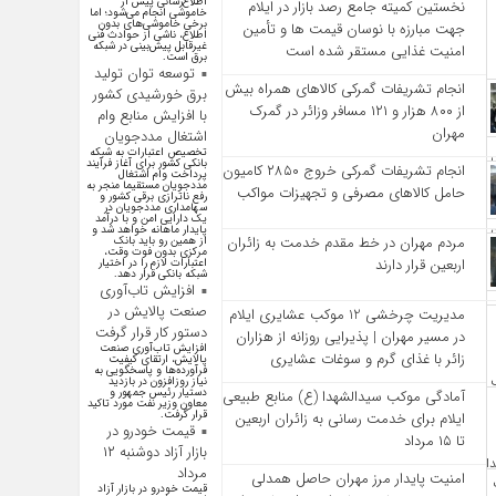
اطلاع‌رسانی پیش از
نخستین کمیته جامع رصد بازار در ایلام
خاموشی انجام می‌شود؛ اما
برخی خاموشی‌های بدون
جهت مبارزه با نوسان قیمت‌ ها و تأمین
اطلاع، ناشی از حوادث فنی
غیرقابل پیش‌بینی در شبکه
امنیت غذایی مستقر شده است
برق است.
توسعه توان تولید
انجام تشریفات گمرکی کالاهای همراه بیش
برق خورشیدی کشور
از ۸۰۰ هزار و ۱۲۱ مسافر وزائر در گمرک
با افزایش منابع وام
مهران
اشتغال مددجویان
تخصیص اعتبارات به شبکه
بانکی کشور برای آغاز فرآیند
انجام تشریفات گمرکی خروج ۲۸۵۰ کامیون
پرداخت وام اشتغال
مددجویان مستقیما منجر به
حامل کالاهای مصرفی و تجهیزات مواکب
رفع ناترازی برقی کشور و
سهامداری مددجویان در
یک دارایی امن و با درآمد
پایدار ماهانه خواهد شد و
مردم مهران در خط مقدم خدمت به زائران
از همین رو باید بانک
مرکزی بدون فوت وقت،
اربعین قرار دارند
اعتبارات لازم را در اختیار
شبکه بانکی قرار دهد.
افزایش تاب‌آوری
صنعت پالایش در
مدیریت چرخشی 12 موکب‌ عشایری ایلام
دستور کار قرار گرفت
در مسیر مهران | پذیرایی روزانه از هزاران
افزایش تاب‌آوری صنعت
زائر با غذای گرم و سوغات عشایری
پالایش، ارتقای کیفیت
فرآورده‌ها و پاسخگویی به
نیاز روزافزون در بازدید
دستیار رئیس جمهور و
آمادگی موکب سیدالشهدا (ع) منابع طبیعی
معاون وزیر نفت مورد تاکید
قرار گرفت.
ایلام برای خدمت‌ رسانی به زائران اربعین
قیمت خودرو در
تا ۱۵ مرداد
بازار آزاد دوشنبه ۱۲
مرداد
امنیت پایدار مرز مهران حاصل همدلی
قیمت خودرو در بازار آزاد