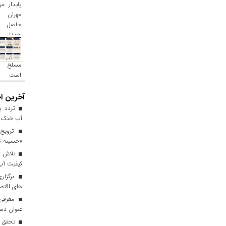
آخرین اخ
آب خنک تا
ترویج 
«حسینه ک
کیفیت آب برای ۳ میلیون مس
برگزاری
های اقتصا
معرفی ا
عنوان دست