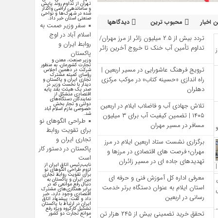
تهران از تداوم روند پایش
و ساماندهی اراضی واگذار
شده در شهرک‌ها و نواحی
صنعتی استان خبر داد.
 اخبار
محبوب ترین
دیدگاهها
سفر وزیر صمت به
اسلام آباد در اوج
تردد بیش از ۲.۵ میلیون زائر از مرز مهران/
روابط ایران و
تداوم تأمین آب خنک تا خروج آخرین زائر
پاکستان
وزیر صنعت، معدن و
تجارت کشورمان، به منظور
ترویج فرهنگ عاشورایی در مسیر اربعین |
شرکت در دهمین اجلاس
رؤسای کمیته مشترک
راه‌ اندازی «حسینه کتاب» در موکب مرکزی
تجاری ایران و پاکستان و
دیدار با نخست وزیر در
دهلران
صدر یک هیئت بلند پایه
اقتصادی متشکل از
نمایندگان دستگاه‌های
دولتی و تجار بخش
تلاش جهادی آب و فاضلاب ایلام در اربعین
خصوصی عازم اسلام آباد
شد.
۱۴۰۵ | تضمین کیفیت آب برای ۳ میلیون
طراحی الگوهای نو
مسافر در مسیر مهران
برای تقویت روابط
تجاری ایران و
برگزاری نشست ستاد اربعین ایلام در مرز
پاکستان در دستور کار
مهران؛ فرصت‌ های اقتصادی در مرزها و
است
تهدیدهای جاده‌ ای در مسیر زائران
نایب‌رئیس اتاق ایران از
لزوم طراحی الگوهای نو
برای تقویت روابط تجاری
معرفی اداره کل آموزش فنی و حرفه‌ ای
بین ایران و پاکستان به
دنبال رفع موانعی که در
استان ایلام به‌ عنوان دستگاه برتر خدمت‌
برابر همکاری‌های مشترک
اقتصادی وجود دارد، خبر
رسانی در اربعین
داد و گفت: پیشنهاد اتاق
ایران در ارتباط با پاکستان
تشکیل کارگروه ویژه رفع
تحقق خرید تضمینی بیش از ۲۴۵ هزار تن
موانع تجارت دو کشور