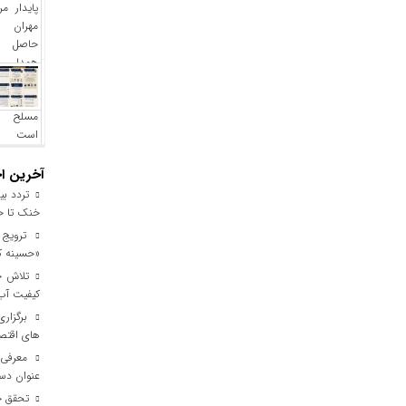
آخرین اخ
خنک تا خر
ترویج ف
«حسینه ک
کیفیت آب برای ۳ میلیون مس
برگزاری
های اقتصا
معرفی ا
عنوان دست