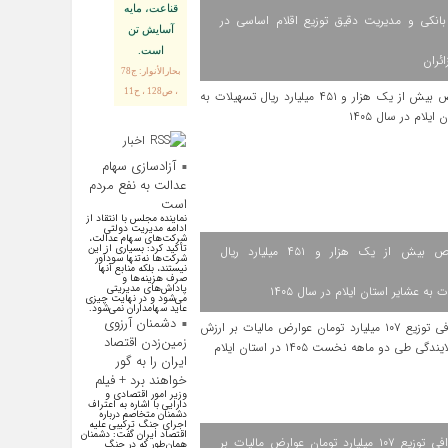
قناعت، مايه
انکی و مدیریت دقیق توزیع اقلام اساسی در
آسايش تن
است.
ائران
بحارالأنوار: ج78
، ص128 ، ح11
اخبار
اقتصادی
آزادسازی سهام
عدالت به نفع مردم
است
نماینده مجلس با انتقاد از
ادامه مدیریت دولتی
شرکت‌های سهام عدالت،
تأکید کرد: بسیاری از این
اختصاص بیش از یک هزار و ۴۵۱ میلیارد ریال
شرکت‌ها نه‌تنها سودآور
نیستند، بلکه منابع آنها
صرف هزینه‌ها و
پاداش‌های مدیریتی
 به عشایر استان ایلام در سال ۱۴۰۵
می‌شود و در نهایت چیزی
عاید سهامداران نمی‌شود.
دشمنان آرزوی
زمین‌زدن اقتصاد
ایران را به گور
خواهند برد + فیلم
وزیر امور اقتصادی و
دارایی با اشاره به اعتراف
دشمنان متخاصم درباره
اجرای جنگ ترکیبی علیه
اقتصاد ایران گفت: دشمنان
اینفوگرافی توزیع ۱۰۷ میلیارد تومان عوارض مالیات بر
همان‌طور که در جنگ