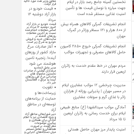
معاون وزیر نفت مورد تاکید
نخستین کمیته جامع رصد بازار در ایلام
قرار گرفت.
جهت مبارزه با نوسان قیمت‌ ها و تأمین
قیمت خودرو در
امنیت غذایی مستقر شده است
بازار آزاد دوشنبه ۱۲
مرداد
انجام تشریفات گمرکی کالاهای همراه بیش
قیمت خودرو در بازار آزاد
امروز دوشنبه ۱۲ مرداد بر
از ۸۰۰ هزار و ۱۲۱ مسافر وزائر در گمرک
اساس معاملات انجام شده
نسبت به آخرین معاملات
مهران
روز‌های گذشته در
سایت‌های خرید و فروش
خودرو به شرح زیر است.
انجام تشریفات گمرکی خروج ۲۸۵۰ کامیون
آغاز صادرات مرغ
مازاد کشور از روزهای
حامل کالاهای مصرفی و تجهیزات مواکب
آینده/ زنجیره تامین
هوشمند می شود
مردم مهران در خط مقدم خدمت به زائران
مدیر عامل اتحادیه
مرغداران گوشتی از صادرات
اربعین قرار دارند
نخستین محموله های
صادراتی مرغ طی روزهای
آینده به عراق د افغانستان
خبر داد.
مدیریت چرخشی 12 موکب‌ عشایری ایلام
تقویت
در مسیر مهران | پذیرایی روزانه از هزاران
زیرساخت‌ها و
زائر با غذای گرم و سوغات عشایری
حمایت از برنامه‌های
توسعه‌ای در مناطق
آمادگی موکب سیدالشهدا (ع) منابع طبیعی
آزاد
ایلام برای خدمت‌ رسانی به زائران اربعین
دبیر شورایعالی مناطق آزاد
و ویژه اقتصادی نیز با اعلام
تا ۱۵ مرداد
آمادگی برای همکاری و
پیگیری موضوعات
مطرح‌شده، بر ضرورت
امنیت پایدار مرز مهران حاصل همدلی
هماهنگی و تعامل مستمر
میان دستگاه‌های اجرایی و