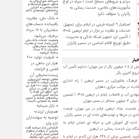
مردم و نیروهای مسلح است | سپاه در اوج
دبیرخانه شورای‌عالی به
منظور تسهیل فرآیند‌ها و
مأموریت‌های دفاعی، خدمت‌ رسانی به
شتاب‌بخشی به اجرای
برنامه‌های توسعه‌ای تأکید
زائران را متوقف نکرد
کرد.
بانک ملی: مغایرت
باقیمانده حساب‌های
استقرار ۹ کمیته فرعی در ایلام برای تسهیل
مشتریان تا ۱۷ مرداد
خدمات و نظارت بر بازار در ایام اربعین ۱۴۰۵
برطرف می‌شود
| تأمین ارز، تجهیز شبکه بانکی و مدیریت
وضعیت خدمات بانک ملی
دقیق توزیع اقلام اساسی در مسیر زائران
ایران پایدار است و مغایرت‌
باقیمانده حساب‌های
مشتریان تا 17 مرداد
برطرف می‌شود.
ظرفیت تولید ۲۰۰
بار
هزار تن ماهی در
تردد بیش از ۲.۵ میلیون زائر از مرز مهران/ تداوم تأمین آب
قفس و الزامات
وج آخرین زائر
زیست‌محیطی آن
معاون توسعه آبزی‌پروری
رهنگ عاشورایی در مسیر اربعین | راه‌ اندازی
سازمان شیلات با اشاره به
ظرفیت تولید ۲۰۰ هزار تن
تاب» در موکب مرکزی دهلران
ماهی در قفس در دریای
خزر، تحقق این هدف را
تلاش جهادی آب و فاضلاب ایلام در اربعین ۱۴۰۵ | تضمین
نیازمند آسیب‌شناسی
برنامه‌های گذشته و تدوین
افر در مسیر مهران
نقشه راه عملیاتی دانست.
بازار سرمایه
 نشست ستاد اربعین ایلام در مرز مهران؛ فرصت‌
همچنان ارزنده؛
دی در مرزها و تهدیدهای جاده‌ ای در مسیر زائران
توصیه به سهامداران
داره کل آموزش فنی و حرفه‌ ای استان ایلام به‌
تازه وارد
کارشناس بازار سرمایه گفت:
گاه برتر خدمت‌ رسانی در اربعین
بسیاری از سهام در سطوح
قیمتی بسیار پایین‌تر از
تحقق خرید تضمینی بیش از ۲۴۵ هزار تن گندم در ایلام با
ارزش ذاتی خود معامله