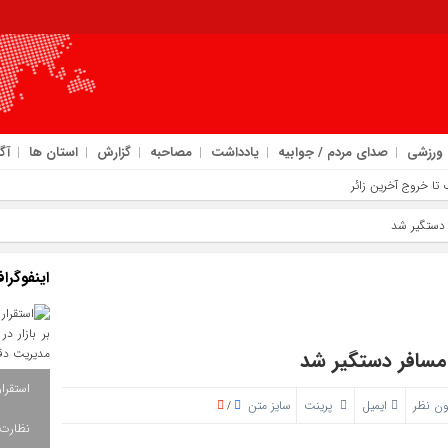
ورزشی
صدای مردم / جوابیه
یادداشت
مصاحبه
گزارش
استان ها
آگ
رکزی دهلران
 تهدیدهای جاده‌ ای در مسیر زائران
‌ رسانی در اربعین
اینفوگرا
م مسیر خدمت‌ رسانی با انسجام ملی
ن نظر
ایمیل
پرینت
سایز متن
/