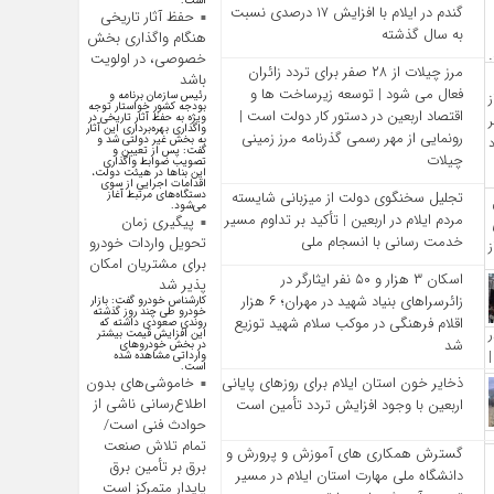
است.
گندم در ایلام با افزایش ۱۷ درصدی نسبت
حفظ آثار تاریخی
به سال گذشته
هنگام واگذاری بخش
خصوصی، در اولویت
مرز چیلات از ۲۸ صفر برای تردد زائران
باشد
فعال می‌ شود | توسعه زیرساخت‌ ها و
رئیس سازمان برنامه و
بودجه کشور خواستار توجه
اقتصاد اربعین در دستور کار دولت است |
ویژه به حفظ آثار تاریخی در
واگذاری بهره‌برداری این آثار
رونمایی از مهر رسمی گذرنامه مرز زمینی
به بخش غیر دولتی شد و
گفت: پس از تعیین و
چیلات
تصویب ضوابط واگذاری
این بنا‌ها در هیئت دولت،
اقدامات اجرایی از سوی
تجلیل سخنگوی دولت از میزبانی شایسته
دستگاه‌های مرتبط آغاز
می‌شود.
مردم ایلام در اربعین | تأکید بر تداوم مسیر
پیگیری زمان
خدمت‌ رسانی با انسجام ملی
تحویل واردات خودرو
برای مشتریان امکان
اسکان ۳ هزار و ۵۰ نفر ایثارگر در
پذیر شد
زائرسراهای بنیاد شهید در مهران؛ ۶ هزار
کارشناس خودرو گفت: بازار
خودرو طی چند روز گذشته
اقلام فرهنگی در موکب سلام شهید توزیع
روندی صعودی داشته که
این افزایش قیمت بیشتر
شد
در بخش خودرو‌های
وارداتی مشاهده شده
است.
ذخایر خون استان ایلام برای روزهای پایانی
خاموشی‌های بدون
اطلاع‌رسانی ناشی از
اربعین با وجود افزایش تردد تأمین است
حوادث فنی است/
تمام تلاش صنعت
گسترش همکاری‌ های آموزش و پرورش و
برق بر تأمین برق
دانشگاه ملی مهارت استان ایلام در مسیر
پایدار متمرکز است