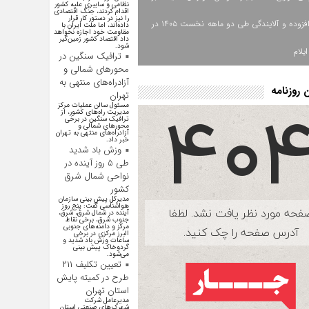
نظامی و سایبری علیه کشور
اقدام کردند، جنگ اقتصادی
را نیز در دستور کار قرار
ارزش افزوده و آلایندگی طی دو ماهه نخست ۱۴۰۵ در
داده‌اند، اما ملت ایران با
مقاومت خود اجازه نخواهد
داد اقتصاد کشور زمین‌گیر
شود.
یلام
ترافیک سنگین در
محورهای شمالی و
آزادراه‌های منتهی به
روزنامه
تهران
مسئول سالن عملیات مرکز
مدیریت راه‌های کشور، از
ترافیک سنگین در برخی
محور‌های شمالی و
آزادراه‌های منتهی به تهران
خبر داد.
وزش باد شدید
طی ۵ روز آینده در
نواحی شمال شرق
کشور
مدیرکل پیش بینی سازمان
هواشناسی گفت: پنج روز
آینده در شمال شرق، شرق،
جنوب شرق، برخی نقاط
مرکز و دامنه‌های جنوبی
البرز مرکزی در برخی
ساعات وزش باد شدید و
گردوخاک پیش بینی
می‌شود.
تعیین تکلیف ۲۱۱
طرح در کمیته پایش
استان تهران
مدیرعامل شرکت
شهرک‌های صنعتی استان