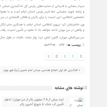
سردار سلمانی با قدردانی از حمایت‌های رئیس کل دادگستری استان ای
و پایانه شهید سلیمانی خط قرمز پلیس استان ایلام است و ما هموار
تخصصی انتظامی، این امنیت را برای زائران و فعالان اقتصادی در مرز م
وی خاطرنشان کرد: نیروی انتظامی استان ایلام، با همکاری سایر ارگان
و رفاهی در مرز مهران ادامه خواهد داد تا علاوه بر تأمین امنیت، رفاه
مرز بین‌المللی مهران، کانون اصلی تردد زوار عتبات عالیات در طول س
ایلام
نودادامروز
برچسب ها :
,
« کلنگ‌زنی فاز اول اصلاح هندسی میدان امام خمینی (ره) شهر چوار
نوشته های مشابه
تردد بیش از ۲.۵ میلیون زائر از مرز مهران/ تداوم
تأمین آب خنک تا خروج آخرین زائر