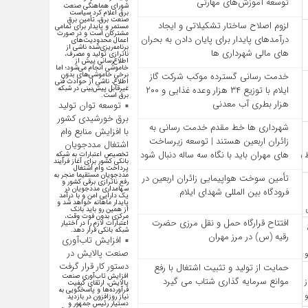
توسعه آموزش‌های مهارتی
شورای هماهنگی صنعت
برق اعلام کرد سیاست
صنعت برق، تأمین برق
لزوم اصلاح ساختار تشکیلاتی و ایجاد
مستمر و پایدار برای تمامی
مشترکان است و در صورت
درآمدهای پایدار برای پایان دادن به بحران‌
اعمال محدودیت‌های
برنامه‌ریزی‌شده ناشی از
های مالی شهرداری‌ ها
ناترازی تولید و مصرف،
اطلاع‌رسانی پیش از
خاموشی انجام می‌شود؛ اما
برخی خاموشی‌های بدون
خدمت رسانی گسترده موکب شرکت گاز
اطلاع، ناشی از حوادث فنی
غیرقابل پیش‌بینی در شبکه
ایلام با توزیع ۳۴ هزار وعده غذایی و ۲۰۰
برق است.
هزار بطری آب معدنی
توسعه توان تولید
برق خورشیدی کشور
شهرداری‌ ها خط مقدم خدمت ‌رسانی به
با افزایش منابع وام
زائران اربعین هستند | توسعه زیرساخت
اشتغال مددجویان
‌های مهران باید با نگاه سه‌ ساله دنبال شود
تخصیص اعتبارات به شبکه
بانکی کشور برای آغاز فرآیند
پرداخت وام اشتغال
مددجویان مستقیما منجر به
تأمین سوخت هواپیمایی زائران اربعین در
رفع ناترازی برقی کشور و
سهامداری مددجویان در
فرودگاه بین المللی شهدای ایلام
یک دارایی امن و با درآمد
پایدار ماهانه خواهد شد و
از همین رو باید بانک
مرکزی بدون فوت وقت،
افتتاح قرارگاه حمل‌ و نقل مرزی حضرت
اعتبارات لازم را در اختیار
شبکه بانکی قرار دهد.
رقیه (س) در مرز مهران
افزایش تاب‌آوری
صنعت پالایش در
دستور کار قرار گرفت
حمایت از تولید و تثبیت اشتغال با رفع
افزایش تاب‌آوری صنعت
موانع سرمایه‌ گذاری شتاب می‌ گیرد
پالایش، ارتقای کیفیت
فرآورده‌ها و پاسخگویی به
نیاز روزافزون در بازدید
دستیار رئیس جمهور و