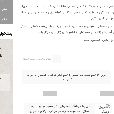
لام و سایر مسئولان قضائی استان، خاطرنشان کرد: امنیت در مرز مهران
ه در تلاش هستیم که با حضور مؤثر و شبانه‌روزی فرماندهان و رده‌های
هران تأمین کنیم.
استان ا
‌ها و نهادهای امنیتی و خدماتی، همچنان به ارتقاء زیرساخت‌های امنیتی
 و آسایش زائران و مسافران از اهمیت ویژه‌ای برخوردار باشد.
پیشخوان 
ال و اربعین حسینی است.
https://nodademrooz.ir/?p=24537
اکران ۱۶ فیلم سینمایی جشنواره فیلم فجر در ایلام همزمان با سراسر
کشور »
ترویج فرهنگ عاشورایی در مسیر اربعین | راه‌
اندازی «حسینه کتاب» در موکب مرکزی دهلران