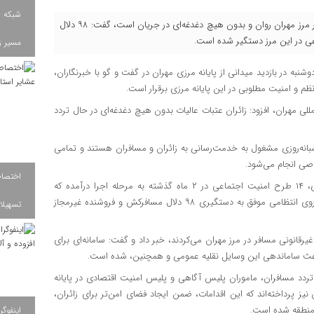
شبکه ب
فرمانده انتظامی استان ایلام با بیان اینکه تردد زائران و مسافران در مرز مهران روان و بدون هیچ دغدغه‌ای در جریان است، گفت: ۹۸ دلال
عی در این مرز دستگیر شده است.
مسیر ز
شنبه در بازدید میدانی از پایانه مرزی مهران در گفت و گو با خبرنگاران،
نظم و امنیت مطلوبی در این پایانه مرزی برقرار است.
المللی مهران، افزود: زائران عتبات عالیات بدون هیچ دغدغه‌ای در حال تردد
 شبانه‌روزی مشغول به خدمت‌رسانی به زائران و مسافران هستند و تمامی
خاصی انجام می‌شود.
سردار سلمانی یادآور شد: به منظور ارتقاء امنیت در این پایانه مرزی، ۱۴ طرح امنیت اجتماعی در ۲ ماه گذشته به مرحله اجرا درآمده که
موفقیت‌های چشمگیری به همراه داشته و با اجرای این طرح‌ها، نیروی انتظامی موفق به دستگیری ۹۸ دلال مسافرکش و فروشنده غیرمجاز
تسهیلات
بجایی غیرقانونی مسافر در مرز مهران می‌کردند، خبر داد و گفت: سامانه‌ای برای
باعث ساماندهی این وسایل نقلیه عمومی و همچنین، شده است.
 تردد مسافران، ماموران پلیس آگاهی و پلیس امنیت اقتصادی در پایانه
ز پرداخته‌اند که این اقدامات، ضمن ایجاد فضای امن‌تر برای زائران،
 منطقه شده است.