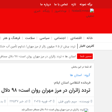
برگه نمونه
تازه
تماس با ما
درباره ما
خانه
اقتصادی
اجتماعی
سیاسی
سلامت
فرهنگ و هنر
آخرین اخبار
تردد بیش از ۲.۵ میلیون زائر از مرز مهران/ تداوم تأمین آب خنک تا خروج آخرین زائر
ترویج فرهنگ عاشورایی در مسیر اربعین | راه‌ اندازی «حسینه کتاب» در موکب م
مسیر شما
استان ها
» تردد زائران در مرز مهران روان است؛ ۹۸ دلال مسافر دستگیر شد
تلاش جهادی آب و فاضلاب ایلام در اربعین ۱۴۰۵ | تضمین کیفیت آب برای ۳ میلیون مسافر در مسیر مهران
برگزاری نشست ستاد اربعین ایلام در مرز مهران؛ فرصت‌ های اقتصادی در مرزها و
کد شما در این بخش
معرفی اداره کل آموزش فنی و حرفه‌ ای استان ایلام به‌ عنوان دستگاه برتر خدمت
تحقق خرید تضمینی بیش از ۲۴۵ هزار تن گندم در ایلام با افزایش ۱۷ درصدی نسبت به سال گذشته
گروه :
استان ها
مرز چیلات از ۲۸ صفر برای تردد زائران فعال می‌ شود | توسعه زیرساخت‌ ها و اقتصاد اربعین در دستور کار دولت است | رونمایی از مهر رسمی گذرنامه مرز زمینی چیلات
فرمانده انتظامی استان ایلام:
تجلیل سخنگوی دولت از میزبانی شایسته مردم ایلام در اربعین | تأکید بر تداو
تردد زائران در مرز مهران روان است؛ ۹۸ دلال مسافر دستگیر شد
نویسنده :
مریم بالوی فیلی
03 فوریه 2025
کد خبر 24537
بدو