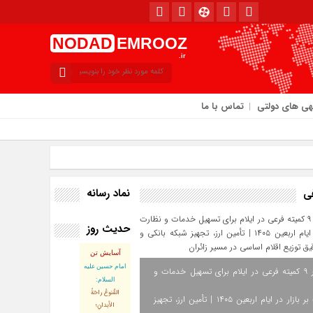
NODAD
EMROOZ
.ir
هی های دولتی
تماس با ما
نماد رسانه
فی
حدیث روز
امروز : سه‌شنبه / ۱۳ مرداد / ۱۴۰۵
آسایش تن
امام حسین علیه
استقرار ۹ کمیته فرعی در ایلام برای تسهیل خدمات و
السلام:
القُنوعُ راحَةُ
نظارت بر بازار در ایام اربعین ۱۴۰۵ | تأمین ارز، تجهیز
الأبدانِ؛