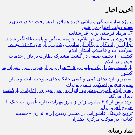
آخرین اخبار
پروژه سازه سنگی و ملاتی کهره هلیلان با پیشرفت ۹۰ درصدی در
هفته دولت افتتاح می شود
17 مرداد فرصتی برای قدرشناسی
یخ‌ فروشان متخلف در ایلام با جریمه سنگین و پلمب غافلگیر شدند
تجلیل از رانندگان ناوگان آبرسانی و پشتیبانی اربعین ۱۴۰۵ توسط
شرکت آب و فاضلاب استان ایلام
کشف ۱۰ تخلف صنفی در گشت مشترک نظارت بر بازار خدمات
خودرو در ایلام
بازگشت بیش از یک میلیون و ۳۰۵ هزار زائر اربعین از مرز مهران به
کشور
استمرار بازدیدهای کمی و کیفی جایگاه‌ های سوخت ثابت و سیار
مسیرهای مواصلاتی به مرز مهران
آبفای ایلام تأمین آب شرب زائران در مرز مهران را تا پایان بازگشت
دنبال می‌کند
تردد بیش از ۲.۵ میلیون زائر از مرز مهران/ تداوم تأمین آب خنک تا
خروج آخرین زائر
ترویج فرهنگ عاشورایی در مسیر اربعین | راه‌ اندازی «حسینه
کتاب» در موکب مرکزی دهلران
نماد رسانه