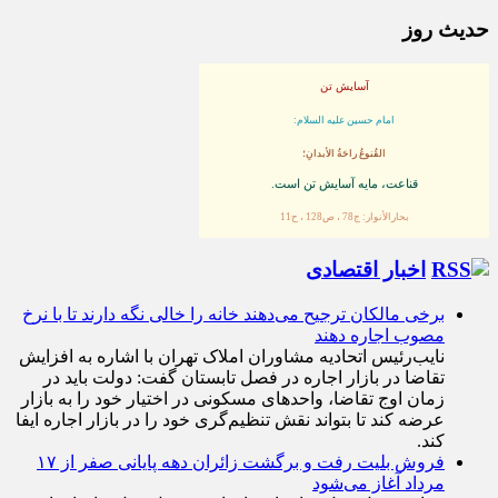
حدیث روز
آسایش تن
امام حسین علیه السلام:
القُنوعُ راحَةُ الأبدانِ؛
قناعت، مايه آسايش تن است.
بحارالأنوار: ج78 ، ص128 ، ح11
اخبار اقتصادی
برخی مالکان ترجیح می‌دهند خانه را خالی نگه دارند تا با نرخ
مصوب اجاره دهند
نایب‌رئیس اتحادیه مشاوران املاک تهران با اشاره به افزایش
تقاضا در بازار اجاره در فصل تابستان گفت: دولت باید در
زمان اوج تقاضا، واحد‌های مسکونی در اختیار خود را به بازار
عرضه کند تا بتواند نقش تنظیم‌گری خود را در بازار اجاره ایفا
کند.
فروش بلیت رفت و برگشت زائران دهه پایانی صفر از ۱۷
مرداد آغاز می‌شود