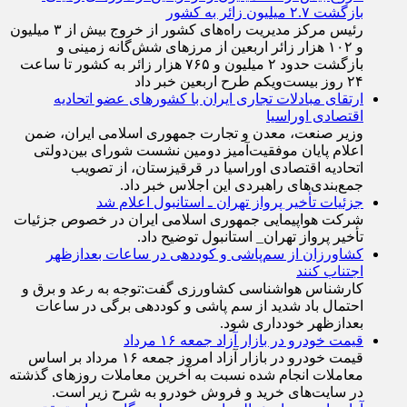
بازگشت ۲.۷ میلیون زائر به کشور
رئیس مرکز مدیریت راه‌های کشور از خروج بیش از ۳ میلیون
و ۱۰۲ هزار زائر اربعین از مرزهای شش‌گانه زمینی و
بازگشت حدود ۲ میلیون و ۷۶۵ هزار زائر به کشور تا ساعت
۲۴ روز بیست‌ویکم طرح اربعین خبر داد
ارتقای مبادلات تجاری ایران با کشور‌های عضو اتحادیه
اقتصادی اوراسیا
وزیر صنعت، معدن و تجارت جمهوری اسلامی ایران، ضمن
اعلام پایان موفقیت‌آمیز دومین نشست شورای بین‌دولتی
اتحادیه اقتصادی اوراسیا در قرقیزستان، از تصویب
جمع‌بندی‌های راهبردی این اجلاس خبر داد.
جزئیات تأخیر پرواز تهران ـ استانبول اعلام شد
شرکت هواپیمایی جمهوری اسلامی ایران در خصوص جزئیات
تأخیر پرواز تهران_ استانبول توضیح داد.
کشاورزان از سم‌پاشی و کوددهی در ساعات بعدازظهر
اجتناب کنند
کارشناس هواشناسی کشاورزی گفت:توجه به رعد و برق و
احتمال باد شدید از سم پاشی و کوددهی برگی در ساعات
بعدازظهر خودداری شود.
قیمت خودرو در بازار آزاد جمعه ۱۶ مرداد
قیمت خودرو در بازار آزاد امروز جمعه ۱۶ مرداد بر اساس
معاملات انجام شده نسبت به آخرین معاملات روز‌های گذشته
در سایت‌های خرید و فروش خودرو به شرح زیر است.