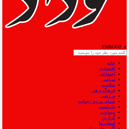
NODAD
EMROOZ
.ir
خانه
اقتصادی
اجتماعی
سیاسی
سلامت
فرهنگ و هنر
ورزشی
صدای مردم / جوابیه
یادداشت
مصاحبه
گزارش
استان ها
آگهی های دولتی