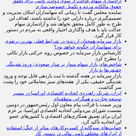
آزادسازی سهام عدالت از سوی دولت، گامی برای تحقق
حقوق مالکانه مردم و تکمیل خصوصی‌سازی
نماینده مجلس گفت: تا زمانی که سهامداران امکان مدیریت و
تصمیم‌گیری درباره دارایی خود را نداشته باشند، اهداف این
طرح به طور کامل محقق نخواهد شد و آزادسازی سهام
عدالت باید با هدف واگذاری اختیار واقعی به مردم در دستور
کار قرار گیرد.
بازار سرمایه همچنان ارزنده/ در شرایط فعلی بهترین پرتفوی
برای سهامداران چگونه خواهد بود؟
کارشناس بازار سرمایه در خصوص روند حرکتی بازار نکاتی
را مطرح کرد.
شاخص‌های بازار سهام سوار بر مدار صعودی/ ورود نقدینگی
حقیقی‌ها به بازار
بازار سرمایه در هفته گذشته با ثبت بازدهی قابل توجه و ورود
نقدینگی حقیقی، یکی از هفته‌های سبز معاملاتی خود را پشت
سر گذاشت.
ایران، شریک راهبردی اتحادیه اقتصادی اوراسیا در مسیر
توسعه تجارت و همگرایی منطقه‌ای
وزیر صمت با قرائت پیام معاون اول رئیس‌جمهور در دومین
نشست شورای بین‌دولتی اتحادیه اقتصادی اوراسیا، بر عزم
ایران برای تعمیق همکاری‌های اقتصادی با کشورهای عضو
این اتحادیه تأکید کرد.
حمایت‌های سه‌گانه از کسب‌وکارهای متاثر از جنگ/ استفاده
از ابزارهای مختلف تأمین مالی در دستور کار