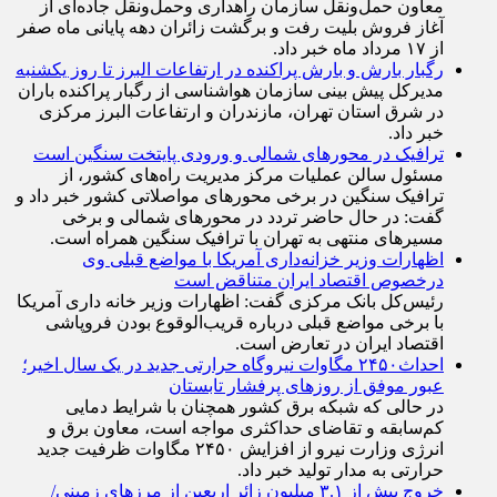
معاون حمل‌ونقل سازمان راهداری وحمل‌و‌نقل جاده‌ای از
آغاز فروش بلیت رفت و برگشت زائران دهه پایانی ماه صفر
از ۱۷ مرداد ماه خبر داد.
رگبار بارش و بارش پراکنده در ارتفاعات البرز تا روز یکشنبه
مدیرکل پیش بینی سازمان هواشناسی از رگبار پراکنده باران
در شرق استان تهران، مازندران و ارتفاعات البرز مرکزی
خبر داد.
ترافیک در محورهای شمالی و ورودی پایتخت سنگین است
مسئول سالن عملیات مرکز مدیریت راه‌های کشور، از
ترافیک سنگین در برخی محورهای مواصلاتی کشور خبر داد و
گفت: در حال حاضر تردد در محورهای شمالی و برخی
مسیرهای منتهی به تهران با ترافیک سنگین همراه است.
اظهارات وزیر خزانه‌داری آمریکا با مواضع قبلی وی
درخصوص اقتصاد ایران متناقض است
رئیس‌کل بانک مرکزی گفت: اظهارات وزیر خانه داری آمریکا
با برخی مواضع قبلی درباره قریب‌الوقوع بودن فروپاشی
اقتصاد ایران در تعارض است.
احداث۲۴۵۰ مگاوات نیروگاه حرارتی جدید در یک سال اخیر؛
عبور موفق از روز‌های پرفشار تابستان
در حالی که شبکه برق کشور همچنان با شرایط دمایی
کم‌سابقه و تقاضای حداکثری مواجه است، معاون برق و
انرژی وزارت نیرو از افزایش ۲۴۵۰ مگاوات ظرفیت جدید
حرارتی به مدار تولید خبر داد.
خروج بیش از ۳.۱ میلیون زائر اربعین از مرزهای زمینی/