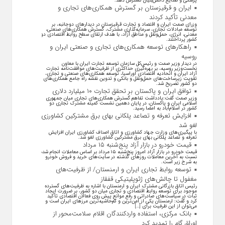
پزشکی و صنایع دانش‌بنیان گسترش دهد.
ایران و قرقیزستان بر گسترش همکاری‌های تجاری و
معدنی تأکید کردند
وزرای صمت ایران و اقتصاد و تجارت قرقیزستان در دیدار‌های دوجانبه، بر
توسعه مبادلات تجاری، سرمایه‌گذاری مشترک، گسترش همکاری‌های صنعتی،
معدنی، انرژی، حمل‌ونقل و مناطق آزاد، با هدف ارتقای سطح روابط اقتصادی دو
کشور پرداختند.
راهکارهای توسعه همکاری‌های تجاری و صنعتی ایران و
روسیه
در دیدار وزیر صمت و رئیس‌کل سازمان توسعه تجارت ایران با معاون
نخست‌وزیر روسیه، بر بهره‌گیری حداکثری از ظرفیت‌های موافقت‌نامه تجارت
آزاد ایران و اتحادیه اقتصادی اوراسیا، توسعه همکاری‌های صنعتی و تجاری،
تقویت زیرساخت‌های حمل‌ونقل و بانکی و تدوین نقشه راه جامع همکاری‌های
دو کشور تصریح شد.
توافق ایران و پاکستان بر تحقق تجارت ۱۰ میلیارد دلاری
وزیر صمت گفت:یادداشت تفاهم گسترش همکاری‌های تجاری میان جمهوری
اسلامی ایران و پاکستان، در پایان دهمین نشست کمیته مشترک تجاری دو
کشور در اسلام‌آباد به امضا رسید.
افزایش تعرفه و تصاعد پلکانی بهای برق مشترکین کشاورزی
لغو شد
با پیگیری‌های وزارت جهاد کشاورزی و اتاق اصناف کشاورزی ایران افزایش
تعرفه و تصاعد پلکانی بهای برق مشترکین کشاورزی لغو شد.
قیمت خودرو در بازار آزاد پنج‌شنبه ۱۵ مرداد
قیمت خودرو در بازار آزاد امروز پنج‌شنبه ۱۵ مرداد بر اساس معاملات انجام شده
نسبت به آخرین معاملات روز‌های گذشته در سایت‌های خرید و فروش خودرو
به شرح زیر است.
توسعه روابط تجاری ایران و ارمنستان/ از ظرفیت‌های
مغفول تا چالش‌های ژئوپلیتیکی قفقاز
رئیس اتاق بازرگانی مشترک ایران و ارمنستان با اشاره به ظرفیت‌های گسترده
موجود برای توسعه روابط اقتصادی و تجاری میان دو کشور، بر ضرورت ایجاد
ثبات در سیاست‌های صادراتی و رفع موانع پیش روی فعالان اقتصادی تأکید
کرد و گفت: ارمنستان یکی از امن‌ترین و کم‌حاشیه‌ترین مرز‌های ایران است و
می‌توان از این ظرفیت برای […]
بانک مرکزی، استفاده واردکنندگان اقلام سلامت‌محور از
اوراق گام را تمدید کرد