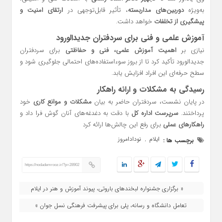
به‌ویژه
دوربین‌های مداربسته
، تأثیر قابل‌توجهی در
ارتقای امنیت و
پیشگیری از تخلفات
خواهد داشت.
آموزش علمی و فنی برای سردفتران جدیدالورود
نیازی بر
اهمیت آموزش علمی، فنی و حفاظتی
برای سردفتران
جدیدالورود تأکید کرد تا از بروز سوءاستفاده‌های احتمالی جلوگیری شود و
سطح حرفه‌ای این افراد افزایش یابد.
رسیدگی به مشکلات و ارائه راهکار
در پایان نشست، سردفتران حاضر به بیان
مشکلات و موانع کاری
خود
پرداختند.
سرپرست اداره کل
با دقت به دغدغه‌های آنان گوش فرا داد و
راهکارهای عملی
برای رفع این چالش‌ها ارائه کرد
ایلام
نودادامروز
برچسب ها :
,
https://nodademrooz.ir/?p=28902
« برگزاری جشنواره لبخندهای باروتی، پیوند آموزش و هنر در ایلام
تعامل دانشگاه و رسانه، پلی برای پیشرفت فرهنگی نسل جوان »