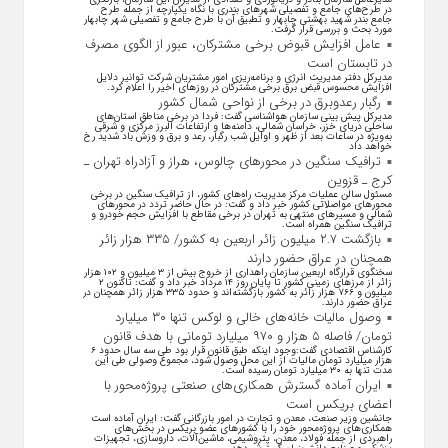
در طرح‌های جامع و تفصیلی شهر‌های بندری با نگاه یکپارچه از جمله طرح
جامع بندر شهید بهشتی چابهار و تطبیق آن با طرح جامع و تفصیلی شهر چابهار
مورد بحث و بررسی قرار گرفت.
عامل افزایش قبوض برخی مشترکان، عبور از الگوی مصرف
در تابستان است
مدیرکل دفتر مدیریت انرژی و برنامه‌ریزی امور مشتریان شرکت توانیر دلایل
افزایش محسوس قبض برق برخی مشترکان در روزهای اخیر را اعلام کرد.
رگبار رعدوبرق در برخی از نواحی شمال کشور
مدیرکل پیش بینی سازمان هواشناسی گفت: فردا در برخی مناطق استان‌های
ساحلی دریای خزر، خراسان شمالی، دامنه‌ها و ارتفاعات البرز مرکزی و شرقی
به‌ویژه در ساعات بعد از ظهر و اوایل شب رگبار، رعد و برق و وزش باد شدید رخ
خواهد داد
ترافیک سنگین در محورهای چالوس، هراز و آزادراه تهران ـ
کرج ـ قزوین
مسئول سالن عملیات مرکز مدیریت راه‌های کشور، از ترافیک سنگین در برخی
محورهای مواصلاتی کشور خبر داد و گفت: در حال حاضر تردد در محورهای
شمالی و مسیرهای منتهی به تهران در برخی مقاطع با افزایش حجم خودرو و
ترافیک سنگین همراه است.
بازگشت ۲.۷ میلیون زائر اربعین به کشور/ ۳۳۵ هزار زائر
همچنان در عراق حضور دارند
سخنگوی قرارگاه اربعین سازمان راهداری از خروج بیش از ۳ میلیون و ۱۰۲ هزار
زائر از مرز‌های زمینی کشور تا پایان روز ۱۴ مرداد خبر داد و گفت: تاکنون ۲
میلیون و ۷۶۶ هزار زائر به کشور بازگشته‌اند و حدود ۳۳۵ هزار زائر همچنان در
عراق حضور دارند.
وصول مالیات خانه‌های خالی و لوکس تنها ۳۰ میلیارد
تومان/ فاصله ۵ هزار و ۹۷۰ میلیارد تومانی با هدف قانون
کارشناس اقتصادی گفت:وجود اینکه طبق قانون قرار بود طی سه سال حدود ۶
هزار میلیارد تومان مالیات از این محل وصول شود، مجموع وصولی طی این
مدت تنها به ۳۰ میلیارد تومان رسیده است.
ایران آماده گسترش همکاری‌های صنعتی پروژه‌محور با
اعضای بریکس است
جانشین وزیر صنعت، معدن و تجارت در امور بازرگانی گفت: ایران آماده است
همکاری‌های پروژه‌محور خود را با کشور‌های عضو بریکس در بخش‌های
راهبردی از جمله فولاد، معدن، پتروشیمی، ماشین‌آلات، داروسازی، تجهیزات