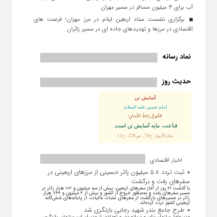
آب برای ۳ میلیون مسافر در مسیر مهران
برگزاری نشست ستاد اربعین ایلام در مرز مهران؛ فرصت‌ های
اقتصادی در مرزها و تهدیدهای جاده‌ ای در مسیر زائران
نماد رسانه
حدیث روز
آسایش تن
امام حسین علیه السلام:
القُنوعُ راحَةُ الأبدانِ؛
قناعت، مايه آسايش تن است.
بحارالأنوار: ج78 ، ص128 ، ح11
اخبار اقتصادی
ثبت تردد ۵.۸ میلیون زائر حسینی از مرزهای اربعینی در
سفرهای رفت و برگشت
با گذشت ۲۱ روز از آغاز سفرهای اربعین، بیش از سه میلیون و ۱۰۲ هزار زائر در
مسیر سفرهای رفت و به‌منظور خروج از کشور و بیش از ۲ میلیون و ۷۶۶ هزار
زائر در مسیرهای بازگشت از سفرهای عتبات عالیات، از پایانه‌های شش‌گانه
اربعینی کشور تردد کرده‌اند.
طرح جامع بندر شهید رجایی بازنگری شد
مدیرعامل سازمان بنادر و دریانوردی و تعدادی از مدیران این سازمان، بازنگری