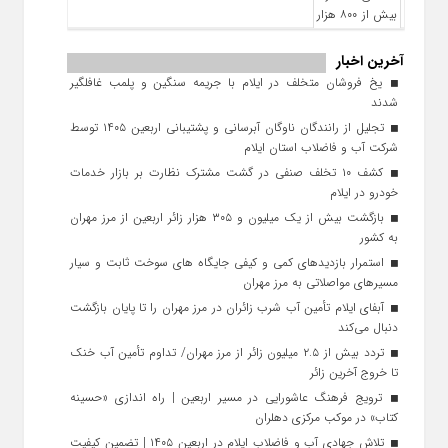
آخرین اخبار
یخ‌ فروشان متخلف در ایلام با جریمه سنگین و پلمب غافلگیر
شدند
تجلیل از رانندگان ناوگان آبرسانی و پشتیبانی اربعین ۱۴۰۵ توسط
شرکت آب و فاضلاب استان ایلام
کشف ۱۰ تخلف صنفی در گشت مشترک نظارت بر بازار خدمات
خودرو در ایلام
بازگشت بیش از یک میلیون و ۳۰۵ هزار زائر اربعین از مرز مهران
به کشور
استمرار بازدیدهای کمی و کیفی جایگاه‌ های سوخت ثابت و سیار
مسیرهای مواصلاتی به مرز مهران
آبفای ایلام تأمین آب شرب زائران در مرز مهران را تا پایان بازگشت
دنبال می‌کند
تردد بیش از ۲.۵ میلیون زائر از مرز مهران/ تداوم تأمین آب خنک
تا خروج آخرین زائر
ترویج فرهنگ عاشورایی در مسیر اربعین | راه‌ اندازی «حسینه
کتاب» در موکب مرکزی دهلران
تلاش جهادی آب و فاضلاب ایلام در اربعین ۱۴۰۵ | تضمین کیفیت