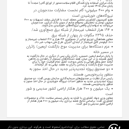
بانک مرکزی استفاده واردکنندگان اقلام سلامت‌محور از اوراق گام را مجدداً تا
پایان سال ۱۴۰۵ تمدید کرد.
وام ۴۰۰ میلیونی؛ گام نخست مشارکت مددجویان در
نیروگاه‌های خورشیدی است
عضو کمیسیون کشاورزی مجلس معتقد است با افزایش سقف تسهیلات به ۴۰۰
میلیون تومان و تخصیص به‌موقع منابع از سوی بانک مرکزی، مددجویان
می‌توانند به سهامداران واقعی نیروگاه‌های خورشیدی بدل شوند.
۱۹۴ هزار انشعاب غیرمجاز از شبکه برق جمع‌آوری شد/
حذف ۲۳۹۵ مگاوات بار پنهان از شبکه برق
معاون هماهنگی توزیع توانیر از جمع‌آوری ۱۹۴ هزار و ۱۹۷ انشعاب غیرمجاز و
۸۰۰ کیلومتر کابل غیرمجاز از ابتدای اجرای طرح ملی مهتاب خبر داد.
عزم دستگاه‌ها برای مدیریت موج بازگشت اربعین/ زائران
در مسیر خانه
با پایان مراسم اربعین حسینی، زائران یکی پس از دیگری در حال بازگشت به
کشور هستند و در این میان، همه دستگاه‌های مسئول از راهداری و راه‌آهن
گرفته حمل ونقل هوایی و بخش سوخت کشور تمام ظرفیت خود را برای
مدیریت موج بازگشت و رساندن زائران به مقصد نهایی به کار گرفته‌اند.
دو صندوق پروژه تجدیدپذیر جدید در حال اخذ مجوز به
منظور پذیره‌نویسی هستند
رئیس مرکز نظارت بر صندوق‌های سرمایه‌گذاری سازمان بورس گفت: دو صندوق
پروژه تجدیدپذیر جدید به منظور احداث نیروگاه خورشیدی در حال اخذ مجوز به
منظور پذیره‌نویسی هستند.
یک میلیون و ۲۰۰ هزار هکتار اراضی کشور سدیمی و شور
است
معاون وزیر جهاد کشاورزی با اشاره به پایش مستمر سلامت خاک و محصولات
کشاورزی گفت: براساس نتایج نقشه برداری یک میلیون و ۲۰۰ هزار هکتار از
اراضی کشور سدیمی و شور است.
تمامی حقوق مطالب برای "نودادامروز"محفوظ است و هرگونه کپی برداری بدون ذکر