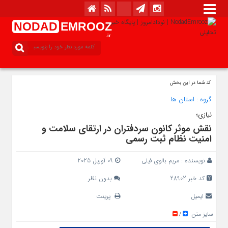
NODAD
EMROOZ
.ir
کد شما در این بخش
گروه :
استان ها
نیازی؛
نقش موثر کانون سردفتران در ارتقای سلامت و
امنیت نظام ثبت رسمی
نویسنده :
مریم بالوی فیلی
09 آوریل 2025
کد خبر 28902
بدون نظر
ایمیل
پرینت
سایز متن
/