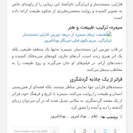
قارایی، مستندساز و ایران‌گرد نام‌آشنا، این زیبایی را از زاویه‌ای خاص
به تصویر کشیده و روایت منحصربه‌فردی از شکوه طبیعت ارائه داده
است.
سیمره؛ ترکیب طبیعت و هنر
در قاب دوربین این مستندساز، سیمره نه‌تنها یک منطقه طبیعی، بلکه
یک اثر هنری زنده است، آب‌های جاری، کوه‌های سربه‌فلک کشیده و
دشت‌های آرام، در فیلم‌های او جان می‌گیرند و روح طبیعت را به
مخاطب منتقل می‌کنند.
فراتر از یک جاذبه گردشگری
مستندهای قارایی تنها نمایش مناظر نیستند، بلکه قصه‌ای از هم‌زیستی
انسان و طبیعت را روایت می‌کنند، سیمره با تاریخ و فرهنگ خود، فراتر
از یک مقصد گردشگری، به مکانی تبدیل شده که در آن می‌توان ردپای
گذشته را دید و آینده را تصور کرد.
ایلام
نوداد امروز
نودادامروز
برچسب ها :
,
,
https://nodademrooz.ir/?p=29483