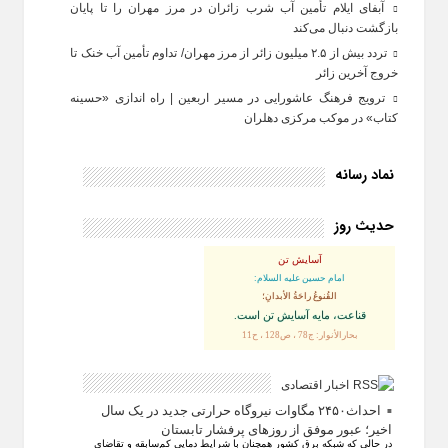
آبفای ایلام تأمین آب شرب زائران در مرز مهران را تا پایان
بازگشت دنبال می‌کند
تردد بیش از ۲.۵ میلیون زائر از مرز مهران/ تداوم تأمین آب خنک تا
خروج آخرین زائر
ترویج فرهنگ عاشورایی در مسیر اربعین | راه‌ اندازی «حسینه
کتاب» در موکب مرکزی دهلران
نماد رسانه
حدیث روز
آسایش تن
امام حسین علیه السلام:
القُنوعُ راحَةُ الأبدانِ؛
قناعت، مايه آسايش تن است.
بحارالأنوار: ج78 ، ص128 ، ح11
اخبار اقتصادی
احداث۲۴۵۰ مگاوات نیروگاه حرارتی جدید در یک سال
اخیر؛ عبور موفق از روز‌های پرفشار تابستان
در حالی که شبکه برق کشور همچنان با شرایط دمایی کم‌سابقه و تقاضای