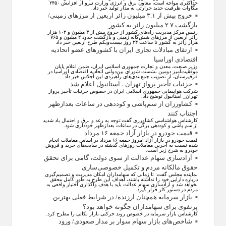
حداکثری مواجه است، معاون برق و انرژی وزارت نیرو از افزایش ۲۴۵۰
مگاوات ظرفیت جدید حرارتی به مدار تولید خبر داد.
خروج بیش از ۳.۱ میلیون زائر اربعین از مرزهای زمینی/
بازگشت ۲.۷ میلیون زائر به کشور
رئیس مرکز مدیریت راه‌های کشور از خروج بیش از ۳ میلیون و ۱۰۲ هزار
زائر اربعین از مرزهای شش‌گانه زمینی و بازگشت حدود ۲ میلیون و ۷۶۵
هزار زائر به کشور تا ساعت ۲۴ روز بیست‌ویکم طرح اربعین خبر داد
ارتقای مبادلات تجاری ایران با کشور‌های عضو اتحادیه
اقتصادی اوراسیا
وزیر صنعت، معدن و تجارت جمهوری اسلامی ایران، ضمن اعلام پایان
موفقیت‌آمیز دومین نشست شورای بین‌دولتی اتحادیه اقتصادی اوراسیا در
قرقیزستان، از تصویب جمع‌بندی‌های راهبردی این اجلاس خبر داد.
جزئیات تأخیر پرواز تهران ـ استانبول اعلام شد
شرکت هواپیمایی جمهوری اسلامی ایران در خصوص جزئیات تأخیر پرواز
تهران_ استانبول توضیح داد.
کشاورزان از سم‌پاشی و کوددهی در ساعات بعدازظهر
اجتناب کنند
کارشناس هواشناسی کشاورزی گفت:توجه به رعد و برق و احتمال باد شدید
از سم پاشی و کوددهی برگی در ساعات بعدازظهر خودداری شود.
قیمت خودرو در بازار آزاد جمعه ۱۶ مرداد
قیمت خودرو در بازار آزاد امروز جمعه ۱۶ مرداد بر اساس معاملات انجام
شده نسبت به آخرین معاملات روز‌های گذشته در سایت‌های خرید و فروش
خودرو به شرح زیر است.
آزادسازی سهام عدالت از سوی دولت، گامی برای تحقق
حقوق مالکانه مردم و تکمیل خصوصی‌سازی
نماینده مجلس گفت: تا زمانی که سهامداران امکان مدیریت و تصمیم‌گیری
درباره دارایی خود را نداشته باشند، اهداف این طرح به طور کامل محقق
نخواهد شد و آزادسازی سهام عدالت باید با هدف واگذاری اختیار واقعی به
مردم در دستور کار قرار گیرد.
بازار سرمایه همچنان ارزنده/ در شرایط فعلی بهترین
پرتفوی برای سهامداران چگونه خواهد بود؟
کارشناس بازار سرمایه در خصوص روند حرکتی بازار نکاتی را مطرح کرد.
شاخص‌های بازار سهام سوار بر مدار صعودی/ ورود