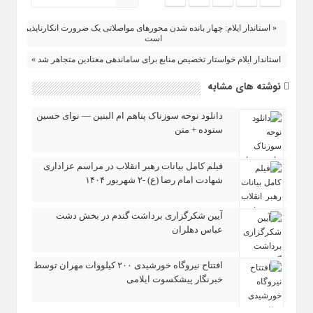
« استاندار ایلام: چهار بانده شدن محورهای مواصلاتی یک ضرورت انکارناپذیر
است
استاندار ایلام خواستار تخصیص منابع برای ساماندهی معتادین متجاهر شد »
نوشته های مشابه
دانلود نوحه سوزناک پناهم ام‌ البنین — نوای حسین
ستوده + متن
فیلم کامل بیانات رهبر انقلاب در مراسم عزاداری
شهادت امام رضا (ع) -۲ شهریور ۱۴۰۴
آیین شکرگزاری برداشت گندم در بخش دشت
عباس دهلران
افتتاح نیروگاه خورشیدی ۲۰۰ کیلووات مهران توسط
خبرنگار پیشکسوت ایلامی