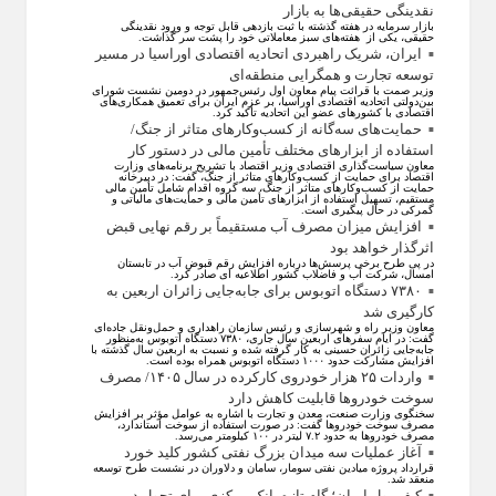
نقدینگی حقیقی‌ها به بازار
بازار سرمایه در هفته گذشته با ثبت بازدهی قابل توجه و ورود نقدینگی
حقیقی، یکی از هفته‌های سبز معاملاتی خود را پشت سر گذاشت.
ایران، شریک راهبردی اتحادیه اقتصادی اوراسیا در مسیر
توسعه تجارت و همگرایی منطقه‌ای
وزیر صمت با قرائت پیام معاون اول رئیس‌جمهور در دومین نشست شورای
بین‌دولتی اتحادیه اقتصادی اوراسیا، بر عزم ایران برای تعمیق همکاری‌های
اقتصادی با کشورهای عضو این اتحادیه تأکید کرد.
حمایت‌های سه‌گانه از کسب‌وکارهای متاثر از جنگ/
استفاده از ابزارهای مختلف تأمین مالی در دستور کار
معاون سیاست‌گذاری اقتصادی وزیر اقتصاد با تشریح برنامه‌های وزارت
اقتصاد برای حمایت از کسب‌وکار‌های متاثر از جنگ، گفت: در دبیرخانه
حمایت از کسب‌وکار‌های متاثر از جنگ، سه گروه اقدام شامل تأمین مالی
مستقیم، تسهیل استفاده از ابزار‌های تأمین مالی و حمایت‌های مالیاتی و
گمرکی در حال پیگیری است.
افزایش میزان مصرف آب مستقیماً بر رقم نهایی قبض
اثرگذار خواهد بود
در پی طرح برخی پرسش‌ها درباره افزایش رقم قبوض آب در تابستان
امسال، شرکت آب و فاضلاب کشور اطلاعیه ای صادر کرد.
۷۳۸۰ دستگاه اتوبوس برای جابه‌جایی زائران اربعین به
کارگیری شد
معاون وزیر راه و شهرسازی و رئیس سازمان راهداری و حمل‌ونقل جاده‌ای
گفت: در ایام سفرهای اربعین سال جاری، ۷۳۸۰ دستگاه اتوبوس به‌منظور
جابه‌جایی زائران حسینی به‌ کار گرفته شده و نسبت به اربعین سال گذشته با
افزایش مشارکت حدود ۱۰۰۰ دستگاه اتوبوس همراه بوده است.
واردات ۲۵ هزار خودروی کارکرده در سال ۱۴۰۵/ مصرف
سوخت خودرو‌ها قابلیت کاهش دارد
سخنگوی وزارت صنعت، معدن و تجارت با اشاره به عوامل مؤثر بر افزایش
مصرف سوخت خودرو‌ها گفت: در صورت استفاده از سوخت استاندارد،
مصرف خودرو‌ها به حدود ۷.۲ لیتر در ۱۰۰ کیلومتر می‌رسد.
آغاز عملیات سه میدان بزرگ نفتی کشور کلید خورد
قرارداد پروژه میادین نفتی سومار، سامان و دلاوران در نشست طرح توسعه
منعقد شد.
کیف پول ایران؛ گام تازه بانک مرکزی برای تحول در