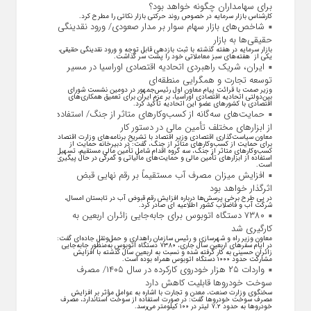
برای سهامداران چگونه خواهد بود؟
کارشناس بازار سرمایه در خصوص روند حرکتی بازار نکاتی را مطرح کرد.
شاخص‌های بازار سهام سوار بر مدار صعودی/ ورود نقدینگی
حقیقی‌ها به بازار
بازار سرمایه در هفته گذشته با ثبت بازدهی قابل توجه و ورود نقدینگی حقیقی،
یکی از هفته‌های سبز معاملاتی خود را پشت سر گذاشت.
ایران، شریک راهبردی اتحادیه اقتصادی اوراسیا در مسیر
توسعه تجارت و همگرایی منطقه‌ای
وزیر صمت با قرائت پیام معاون اول رئیس‌جمهور در دومین نشست شورای
بین‌دولتی اتحادیه اقتصادی اوراسیا، بر عزم ایران برای تعمیق همکاری‌های
اقتصادی با کشورهای عضو این اتحادیه تأکید کرد.
حمایت‌های سه‌گانه از کسب‌وکارهای متاثر از جنگ/ استفاده
از ابزارهای مختلف تأمین مالی در دستور کار
معاون سیاست‌گذاری اقتصادی وزیر اقتصاد با تشریح برنامه‌های وزارت اقتصاد
برای حمایت از کسب‌وکار‌های متاثر از جنگ، گفت: در دبیرخانه حمایت از
کسب‌وکار‌های متاثر از جنگ، سه گروه اقدام شامل تأمین مالی مستقیم، تسهیل
استفاده از ابزار‌های تأمین مالی و حمایت‌های مالیاتی و گمرکی در حال پیگیری
است.
افزایش میزان مصرف آب مستقیماً بر رقم نهایی قبض
اثرگذار خواهد بود
در پی طرح برخی پرسش‌ها درباره افزایش رقم قبوض آب در تابستان امسال،
شرکت آب و فاضلاب کشور اطلاعیه ای صادر کرد.
۷۳۸۰ دستگاه اتوبوس برای جابه‌جایی زائران اربعین به
کارگیری شد
معاون وزیر راه و شهرسازی و رئیس سازمان راهداری و حمل‌ونقل جاده‌ای گفت:
در ایام سفرهای اربعین سال جاری، ۷۳۸۰ دستگاه اتوبوس به‌منظور جابه‌جایی
زائران حسینی به‌ کار گرفته شده و نسبت به اربعین سال گذشته با افزایش
مشارکت حدود ۱۰۰۰ دستگاه اتوبوس همراه بوده است.
واردات ۲۵ هزار خودروی کارکرده در سال ۱۴۰۵/ مصرف
سوخت خودرو‌ها قابلیت کاهش دارد
سخنگوی وزارت صنعت، معدن و تجارت با اشاره به عوامل مؤثر بر افزایش
مصرف سوخت خودرو‌ها گفت: در صورت استفاده از سوخت استاندارد، مصرف
خودرو‌ها به حدود ۷.۲ لیتر در ۱۰۰ کیلومتر می‌رسد.