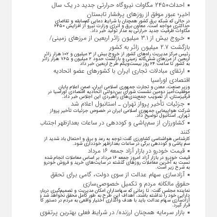
احداث۲۴۵۰ مگاوات نیروگاه حرارتی جدید در یک سال
اخیر؛ عبور موفق از روز‌های پرفشار تابستان
در حالی که شبکه برق کشور همچنان با شرایط دمایی کم‌سابقه و تقاضای
حداکثری مواجه است، معاون برق و انرژی وزارت نیرو از افزایش ۲۴۵۰
مگاوات ظرفیت جدید حرارتی به مدار تولید خبر داد.
خروج بیش از ۳.۱ میلیون زائر اربعین از مرزهای زمینی/
بازگشت ۲.۷ میلیون زائر به کشور
رئیس مرکز مدیریت راه‌های کشور از خروج بیش از ۳ میلیون و ۱۰۲ هزار زائر
اربعین از مرزهای شش‌گانه زمینی و بازگشت حدود ۲ میلیون و ۷۶۵ هزار زائر
به کشور تا ساعت ۲۴ روز بیست‌ویکم طرح اربعین خبر داد
ارتقای مبادلات تجاری ایران با کشور‌های عضو اتحادیه
اقتصادی اوراسیا
وزیر صنعت، معدن و تجارت جمهوری اسلامی ایران، ضمن اعلام پایان
موفقیت‌آمیز دومین نشست شورای بین‌دولتی اتحادیه اقتصادی اوراسیا در
قرقیزستان، از تصویب جمع‌بندی‌های راهبردی این اجلاس خبر داد.
جزئیات تأخیر پرواز تهران ـ استانبول اعلام شد
شرکت هواپیمایی جمهوری اسلامی ایران در خصوص جزئیات تأخیر پرواز
تهران_ استانبول توضیح داد.
کشاورزان از سم‌پاشی و کوددهی در ساعات بعدازظهر اجتناب
کنند
کارشناس هواشناسی کشاورزی گفت:توجه به رعد و برق و احتمال باد شدید از
سم پاشی و کوددهی برگی در ساعات بعدازظهر خودداری شود.
قیمت خودرو در بازار آزاد جمعه ۱۶ مرداد
قیمت خودرو در بازار آزاد امروز جمعه ۱۶ مرداد بر اساس معاملات انجام شده
نسبت به آخرین معاملات روز‌های گذشته در سایت‌های خرید و فروش خودرو
به شرح زیر است.
آزادسازی سهام عدالت از سوی دولت، گامی برای تحقق
حقوق مالکانه مردم و تکمیل خصوصی‌سازی
نماینده مجلس گفت: تا زمانی که سهامداران امکان مدیریت و تصمیم‌گیری درباره
دارایی خود را نداشته باشند، اهداف این طرح به طور کامل محقق نخواهد شد و
آزادسازی سهام عدالت باید با هدف واگذاری اختیار واقعی به مردم در دستور کار
قرار گیرد.
بازار سرمایه همچنان ارزنده/ در شرایط فعلی بهترین پرتفوی