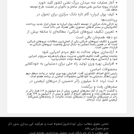
آغاز عملیات سه میدان بزرگ نفتی کشور کلید خورد
قرارداد پروژه میادین نفتی سومار، سامان و دلاوران در نشست طرح توسعه
منعقد شد.
کیف پول ایران؛ گام تازه بانک مرکزی برای تحول در
پرداخت‌ها
به تازگی بانک مرکزی از توسعه «کیف پول ایران» به عنوان ابزار جدید پرداخت
الکترونیکی بر بستر کد‌های دستوری تلفن همراه خبر داده است.
تعیین تکلیف نیروهای شرکتی/ مطالبه‌ای با سابقه بیش از
دو دهه همچنان باقی است
تعیین و تکلیف نیرو‌های شرکتی یکی از اصلی‌ترین مطالبات نیرو‌های شرکتی
است که در همین راستا مجلس به دنبال تبدیل وضعیت نیرو‌های شرکتی به
قرارداد معین است.
آزادسازی سهام عدالت به نفع مردم اجرایی شود
نماینده مجلس گفت:تکلیف قانونی مدیریت سهام بایدهرچه سریع‌تر اجرایی
شود و آزادسازی سهام عدالت توسط دولت انجام بپذیرد.
افزایش بهره وری تولید راه حلی برای دستیابی به خودکفایی
محصولات اساسی
رئیس اتاق اصناف کشاورزی گفت: افزایش بهره وری تولید در واحد سطح مهم
ترین راهکار دستیابی به خودکفایی محصولات اساسی در برنامه هفتم است.
ثبت تردد ۵.۸ میلیون زائر حسینی از مرزهای اربعینی در
سفرهای رفت و برگشت
با گذشت ۲۱ روز از آغاز سفرهای اربعین، بیش از سه میلیون و ۱۰۲ هزار زائر در
مسیر سفرهای رفت و به‌منظور خروج از کشور و بیش از ۲ میلیون و ۷۶۶ هزار
زائر در مسیرهای بازگشت از سفرهای عتبات عالیات، از پایانه‌های شش‌گانه
اربعینی کشور تردد کرده‌اند.
تمامی حقوق مطالب برای "نودادامروز"محفوظ است و هرگونه کپی برداری بدون ذکر
منبع ممنوع می باشد.
نشر مطالب با ذکر نام پایگاه خبری تحلیلی نودادامروز بلامانع است.