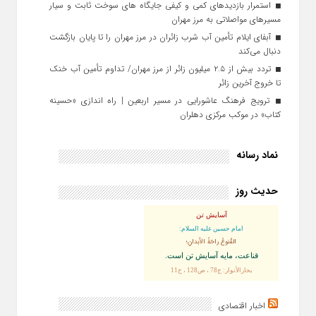
استمرار بازدیدهای کمی و کیفی جایگاه‌ های سوخت ثابت و سیار
مسیرهای مواصلاتی به مرز مهران
آبفای ایلام تأمین آب شرب زائران در مرز مهران را تا پایان بازگشت
دنبال می‌کند
تردد بیش از ۲.۵ میلیون زائر از مرز مهران/ تداوم تأمین آب خنک
تا خروج آخرین زائر
ترویج فرهنگ عاشورایی در مسیر اربعین | راه‌ اندازی «حسینه
کتاب» در موکب مرکزی دهلران
نماد رسانه
حدیث روز
آسایش تن
امام حسین علیه السلام:
القُنوعُ راحَةُ الأبدانِ؛
قناعت، مايه آسايش تن است.
بحارالأنوار: ج78 ، ص128 ، ح11
اخبار اقتصادی