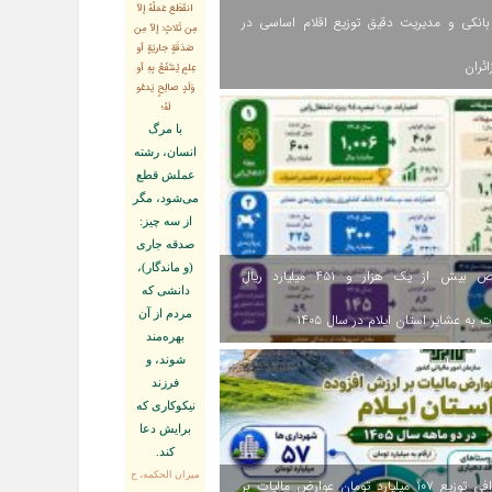
انقَطَعَ عَمَلُهُ إلاّ
انکی و مدیریت دقیق توزیع اقلام اساسی در
مِن ثَلاثٍ: إلاّ مِن
صَدَقَةٍ جاريَةٍ أو
ائران
عِلمٍ يُنتَفَعُ بِهِ أو
وَلَدٍ صالِحٍ يَدعُو
لَهُ؛
با مرگ
انسان، رشته
عملش قطع
مى‌شود، مگر
از سه چيز:
صدقه جارى
(و ماندگار)،
اختصاص بیش از یک هزار و ۴۵۱ میلیارد ریال
دانشى كه
مردم از آن
 به عشایر استان ایلام در سال ۱۴۰۵
بهره‏‌مند
شوند، و
فرزند
نيكوكارى كه
برايش دعا
كند.
ميزان الحكمه، ح
اینفوگرافی توزیع ۱۰۷ میلیارد تومان عوارض مالیات بر