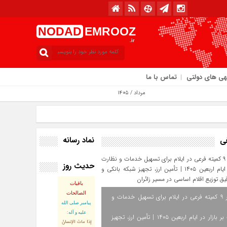
NODAD
EMROOZ
.ir
هی های دولتی
تماس با ما
امروز : دوشنبه / ۱۲ مرداد / ۱۴۰۵
نماد رسانه
فی
حدیث روز
باقیات
الصالحات
استقرار ۹ کمیته فرعی در ایلام برای تسهیل خدمات و
پيامبر صلى‏ الله‏
عليه ‏و‏ آله:
نظارت بر بازار در ایام اربعین ۱۴۰۵ | تأمین ارز، تجهیز
إذا ماتَ الإنسانُ