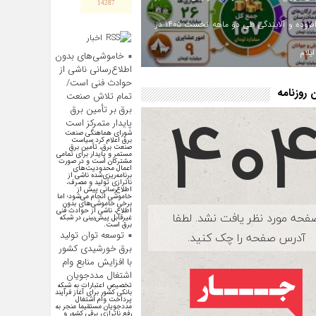
14287
ارزش افزوده و آلایندگی طی دو ماهه نخست ۱۴۰۵ در
اخبار
اقتصادی
یلام
خاموشی‌های بدون
اطلاع‌رسانی ناشی از
حوادث فنی است/
روزنامه
تمام تلاش صنعت
برق بر تأمین برق
پایدار متمرکز است
شورای هماهنگی صنعت
برق اعلام کرد سیاست
صنعت برق، تأمین برق
مستمر و پایدار برای تمامی
مشترکان است و در صورت
اعمال محدودیت‌های
برنامه‌ریزی‌شده ناشی از
ناترازی تولید و مصرف،
اطلاع‌رسانی پیش از
خاموشی انجام می‌شود؛ اما
برخی خاموشی‌های بدون
اطلاع، ناشی از حوادث فنی
غیرقابل پیش‌بینی در شبکه
برق است.
توسعه توان تولید
برق خورشیدی کشور
با افزایش منابع وام
اشتغال مددجویان
تخصیص اعتبارات به شبکه
بانکی کشور برای آغاز فرآیند
پرداخت وام اشتغال
مددجویان مستقیما منجر به
رفع ناترازی برقی کشور و