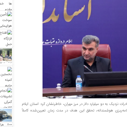
رات نزدیک به دو میلیارد دلار در مرز مهران، خاطرنشان کرد: استان ایلام
امه‌ریزی هوشمندانه، تحقق این هدف در مدت زمان تعیین‌شده کاملاً