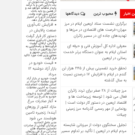
سهامداری مددجویان در
یک دارایی امن و با درآمد
پایدار ماهانه خواهد شد و
از همین رو باید بانک
 اخبار
محبوب ترین
دیدگاهها
مرکزی بدون فوت وقت،
اعتبارات لازم را در اختیار
شبکه بانکی قرار دهد.
برگزاری نشست ستاد اربعین ایلام در مرز
افزایش تاب‌آوری
مهران؛ فرصت‌ های اقتصادی در مرزها و
صنعت پالایش در
تهدیدهای جاده‌ ای در مسیر زائران
دستور کار قرار گرفت
افزایش تاب‌آوری صنعت
پالایش، ارتقای کیفیت
معرفی اداره کل آموزش فنی و حرفه‌ ای
فرآورده‌ها و پاسخگویی به
نیاز روزافزون در بازدید
استان ایلام به‌ عنوان دستگاه برتر خدمت‌
دستیار رئیس جمهور و
معاون وزیر نفت مورد تاکید
رسانی در اربعین
قرار گرفت.
قیمت خودرو در
تحقق خرید تضمینی بیش از ۲۴۵ هزار تن
بازار آزاد دوشنبه ۱۲
گندم در ایلام با افزایش ۱۷ درصدی نسبت
مرداد
قیمت خودرو در بازار آزاد
به سال گذشته
امروز دوشنبه ۱۲ مرداد بر
اساس معاملات انجام شده
نسبت به آخرین معاملات
مرز چیلات از ۲۸ صفر برای تردد زائران
روز‌های گذشته در
سایت‌های خرید و فروش
فعال می‌ شود | توسعه زیرساخت‌ ها و
خودرو به شرح زیر است.
آغاز صادرات مرغ
اقتصاد اربعین در دستور کار دولت است |
مازاد کشور از روزهای
رونمایی از مهر رسمی گذرنامه مرز زمینی
آینده/ زنجیره تامین
چیلات
هوشمند می شود
مدیر عامل اتحادیه
تجلیل سخنگوی دولت از میزبانی شایسته
مرغداران گوشتی از صادرات
نخستین محموله های
مردم ایلام در اربعین | تأکید بر تداوم مسیر
صادراتی مرغ طی روزهای
آینده به عراق د افغانستان