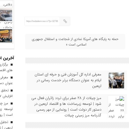
https://nodademrooz.ir/?p=32736
حمله به پایگاه‌ های آمریکا نمادی از شجاعت و استقلال جمهوری
اسلامی است »
آخرین اخ
برگزاری
های اقتصا
معرفی اداره کل آموزش فنی و حرفه‌ ای استان
معرفی ا
ایلام به‌ عنوان دستگاه برتر خدمت‌ رسانی در
عنوان دست
اربعین
افزایش ۱۷ درصدی نسبت به سال گذشته
مرز چیلات از ۲۸ صفر برای تردد زائران فعال می‌
شود | توسعه زیرساخت‌ ها و اقتصاد اربعین در
توسعه زی
دستور کار دولت است | رونمایی از مهر رسمی
است | رون
گذرنامه مرز زمینی چیلات
تجلیل 
اربعین | 