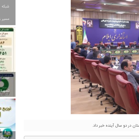
شبکه ب
مسیر ز
تسهیلات