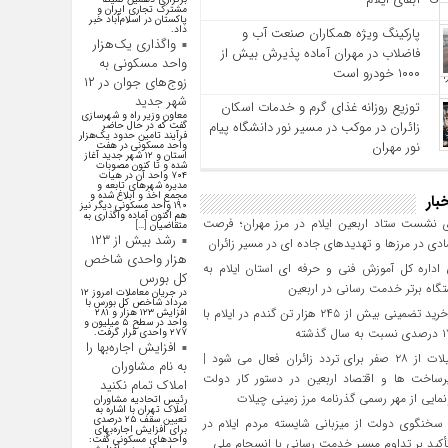
مشترک تجاری ایران و
پاکستان در اسلام‌آباد خبر
داد.
پارکینگ ویژه همکاران صنعت آب و
واگذاری یک‌هزار
فاضلاب در مهران آماده پذیرش بیش از
واحد مسکونی به
۱۰۰۰ خودرو است
زوج‌های جوان در ۱۲
شهر جدید
توزیع روزانه غذای گرم و خدمات اسکان
معاون وزیر راه و شهرسازی
زائران در موکب در مسیر نور دانشگاه پیام
گفت که در حال حاضر
فرآیند تامین حدود یک‌هزار
نور مهران
واحد مسکونی در هفت
استان و ۱۲ شهر جدید آغاز
شده و تا کنون مصوبات
۷۰۴ واحد آن در هیات
مدیره شهرهای تابعه و
مجمع اخذ و ابلاغ شده و
بار
۱۹۰ واحد مسکونی دیگر نیز
هم اکنون آماده واگذاری به
 نشست ستاد اربعین ایلام در مرز مهران؛ فرصت‌
متقاضیان […]
رشد بیش از ۱۲۳
دی در مرزها و تهدیدهای جاده‌ ای در مسیر زائران
هزار واحدی شاخص
داره کل آموزش فنی و حرفه‌ ای استان ایلام به‌
کل بورس
گاه برتر خدمت‌ رسانی در اربعین
در جریان معاملات امروز ۱۲
مرداد شاخص کل بورس با
تحقق خرید تضمینی بیش از ۲۴۵ هزار تن گندم در ایلام با
افزایش ۱۲۳ هزار و ۲۸۱
واحد در سطح ۵ میلیون و
۲۷۷ واحدی قرار گرفت.
افزایش اجاره‌بها را
مرز چیلات از ۲۸ صفر برای تردد زائران فعال می‌ شود |
به نام مشاوران
رساخت‌ ها و اقتصاد اربعین در دستور کار دولت
املاک تمام نکنید
مایی از مهر رسمی گذرنامه مرز زمینی چیلات
رئیس اتحادیه مشاوران
املاک تهران با اشاره به
تعیین سقف ۲۵ درصدی
سخنگوی دولت از میزبانی شایسته مردم ایلام در
برای افزایش اجاره‌بهای
واحد‌های مسکونی گفت:
تأکید بر تداوم مسیر خدمت‌ رسانی با انسجام ملی