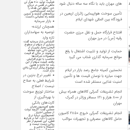
ظرفیت تولید ۲۰۰ هزار تن
‌های مهران باید با نگاه سه‌ ساله دنبال شود
ماهی در قفس در دریای
خزر، تحقق این هدف را
نیازمند آسیب‌شناسی
تأمین سوخت هواپیمایی زائران اربعین در
برنامه‌های گذشته و تدوین
نقشه راه عملیاتی دانست.
فرودگاه بین المللی شهدای ایلام
بازار سرمایه
همچنان ارزنده؛
توصیه به سهامداران
افتتاح قرارگاه حمل‌ و نقل مرزی حضرت
تازه وارد
رقیه (س) در مرز مهران
کارشناس بازار سرمایه گفت:
بسیاری از سهام در سطوح
قیمتی بسیار پایین‌تر از
ارزش ذاتی خود معامله
حمایت از تولید و تثبیت اشتغال با رفع
می‌شوند در حالی که قیمت
محصولات شرکت‌ها
موانع سرمایه‌ گذاری شتاب می‌ گیرد
متناسب با تورم افزایش
یافته، قیمت سهام از این
رشد جا مانده و همین
موضوع بیانگر ارزندگی بالای
نخستین کمیته جامع رصد بازار در ایلام
بازار است.
تغییر نرخ بنزین در
جهت مبارزه با نوسان قیمت‌ ها و تأمین
شرایط فعلی به صلاح
امنیت غذایی مستقر شده است
نیست / اصلاح
ساختار توزیع سوخت
انجام تشریفات گمرکی کالاهای همراه بیش
با بهره‌گیری از
از ۸۰۰ هزار و ۱۲۱ مسافر وزائر در گمرک
کارت‌های بانکی
مهران
عضو کمیسیون عمران
مجلس گفت: اگرچه دولت
انجام تشریفات گمرکی خروج ۲۸۵۰ کامیون
از مجلس اختیار
تصمیم‌گیری دربارهٔ نرخ
حامل کالاهای مصرفی و تجهیزات مواکب
بنزین را دارد، اما در شرایط
فعلی، این تصمیم از نظر
روانی درست نیست و
احتمالاً با تاخیر و
هماهنگی بیشتر انجام