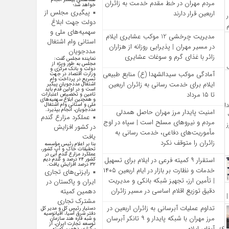
مردم مهران در خط مقدم خدمت به زائران
خواهد شد؛
پیگیری مجلس از
اربعین قرار دارند
دولت جهت ابلاغ
سهمیه‌های ملی و
مدیریت چرخشی 12 موکب‌ عشایری ایلام
استانی وام اشتغال
در مسیر مهران | پذیرایی روزانه از هزاران
مددجویان
زائر با غذای گرم و سوغات عشایری
نماینده مجلس گفت:
مجلس به طور ویژه از
دولت و بانک مرکزی و
آمادگی موکب سیدالشهدا (ع) منابع طبیعی
وزارت اقتصاد در جهت
تسریع در پرداخت وام
ایلام برای خدمت‌ رسانی به زائران اربعین
اشتغال مددجویان پیگیر
است و در اولین قدم باید
تا ۱۵ مرداد
تامین و تخصیص اعتبارات
و همچنین ابلاغ سهمیه‌های
ملی و استانی وام اشتغال
مددجویان، انجام بپذیرد.
امنیت پایدار مرز مهران حاصل همدلی
عملکرد مزارع گندم
مردم و نیروهای مسلح است | سپاه در اوج
در کشور افزایش
مأموریت‌های دفاعی، خدمت‌ رسانی به
یافت
زائران را متوقف نکرد
بنا بر اعلام رئیس مؤسسه
تحقیقات خاک و آب کشور،
عملکرد مزارع گندم آبی در
استقرار ۹ کمیته فرعی در ایلام برای تسهیل
کشور ۲۴ درصد و گندم دیم
۳۲ درصد افزایش یافت.
خدمات و نظارت بر بازار در ایام اربعین ۱۴۰۵
رایزنی‌های تجاری
| تأمین ارز، تجهیز شبکه بانکی و مدیریت
ایران و پاکستان در
دقیق توزیع اقلام اساسی در مسیر زائران
دهمین کمیته
مشترک تجاری
تداوم عملیات آبرسانی به زائران اربعین در
دستیار رئیس کل و مدیر کل
دفتر شرق آسیا، اقیانوسیه
مرز مهران با شبکه پایدار و ۹ تانکر آبرسان
و شبه قاره هند سازمان
توسعه تجارت ایران، از
آبفای ایلام
برگزاری دهمین کمیته