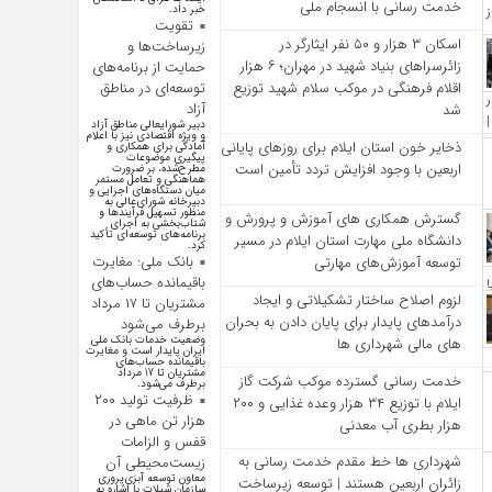
خدمت‌ رسانی با انسجام ملی
خبر داد.
تقویت
اسکان ۳ هزار و ۵۰ نفر ایثارگر در
زیرساخت‌ها و
زائرسراهای بنیاد شهید در مهران؛ ۶ هزار
حمایت از برنامه‌های
اقلام فرهنگی در موکب سلام شهید توزیع
توسعه‌ای در مناطق
آزاد
شد
دبیر شورایعالی مناطق آزاد
و ویژه اقتصادی نیز با اعلام
ذخایر خون استان ایلام برای روزهای پایانی
آمادگی برای همکاری و
پیگیری موضوعات
اربعین با وجود افزایش تردد تأمین است
مطرح‌شده، بر ضرورت
هماهنگی و تعامل مستمر
میان دستگاه‌های اجرایی و
دبیرخانه شورای‌عالی به
منظور تسهیل فرآیند‌ها و
گسترش همکاری‌ های آموزش و پرورش و
شتاب‌بخشی به اجرای
برنامه‌های توسعه‌ای تأکید
دانشگاه ملی مهارت استان ایلام در مسیر
کرد.
بانک ملی: مغایرت
توسعه آموزش‌های مهارتی
باقیمانده حساب‌های
لزوم اصلاح ساختار تشکیلاتی و ایجاد
مشتریان تا ۱۷ مرداد
درآمدهای پایدار برای پایان دادن به بحران‌
برطرف می‌شود
وضعیت خدمات بانک ملی
های مالی شهرداری‌ ها
ایران پایدار است و مغایرت‌
باقیمانده حساب‌های
مشتریان تا 17 مرداد
خدمت رسانی گسترده موکب شرکت گاز
برطرف می‌شود.
ظرفیت تولید ۲۰۰
ایلام با توزیع ۳۴ هزار وعده غذایی و ۲۰۰
هزار تن ماهی در
هزار بطری آب معدنی
قفس و الزامات
شهرداری‌ ها خط مقدم خدمت ‌رسانی به
زیست‌محیطی آن
معاون توسعه آبزی‌پروری
زائران اربعین هستند | توسعه زیرساخت
سازمان شیلات با اشاره به