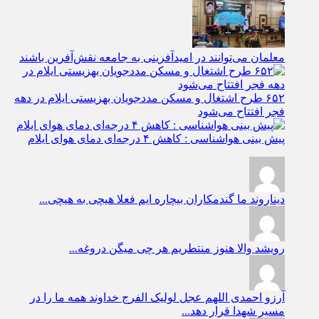
معلمان می‌توانند در امیدآفرینی به جامعه نقش‌آفرین باشند
۶۵۲ طرح اشتغال و مسکن مددجویان بهزیستی ایلام در دهه
فجر افتتاح می‌شود
پیش بینی هواشناسی : کاهش ۴ درجه‌ای دمای هوای ایلام
دیناروند
ما گندمکاران بیچاره ایم فعلا هیچی به هیچی...
رویشد
والا هنوز منتطریم هر چی میگن دروغه...
آرزو احمدی
اللهم عجل لولیک الفرج خداوند همه ما را در