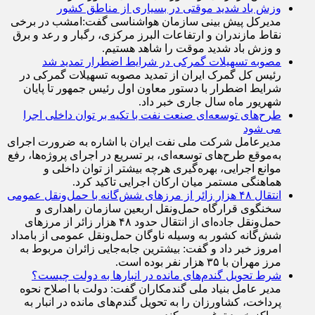
سنگین در برخی از محور‌های شمالی کشور خبر داد.
وزش باد شدید موقتی در بسیاری از مناطق کشور
مدیرکل پیش بینی سازمان هواشناسی گفت:امشب در برخی
نقاط مازندران و ارتفاعات البرز مرکزی، رگبار و رعد و برق
و وزش باد شدید موقت را شاهد هستیم.
مصوبه تسهیلات گمرکی در شرایط اضطرار تمدید شد
رئیس کل گمرک ایران از تمدید مصوبه تسهیلات گمرکی در
شرایط اضطرار با دستور معاون اول رئیس جمهور تا پایان
شهریور ماه سال جاری خبر داد.
طرح‌های توسعه‌ای صنعت نفت با تکیه بر توان داخلی اجرا
می شود
مدیرعامل شرکت ملی نفت ایران با اشاره به ضرورت اجرای
به‌موقع طرح‌های توسعه‌ای، بر تسریع در اجرای پروژه‌ها، رفع
موانع اجرایی، بهره‌گیری هرچه بیشتر از توان داخلی و
هماهنگی مستمر میان ارکان اجرایی تاکید کرد.
انتقال ۴۸ هزار زائر از مرزهای شش‌گانه با حمل‌ونقل عمومی
سخنگوی قرارگاه حمل‌ونقل اربعین سازمان راهداری و
حمل‌ونقل جاده‌ای از انتقال حدود ۴۸ هزار زائر از مرز‌های
شش‌گانه کشور به وسیله ناوگان حمل‌ونقل عمومی از بامداد
امروز خبر داد و گفت: بیشترین جابه‌جایی زائران مربوط به
مرز مهران با ۳۵ هزار نفر بوده است.
شرط تحویل گندم‌های مانده در انبار‌ها به دولت چیست؟
مدیر عامل بنیاد ملی گندمکاران گفت: دولت با اصلاح نحوه