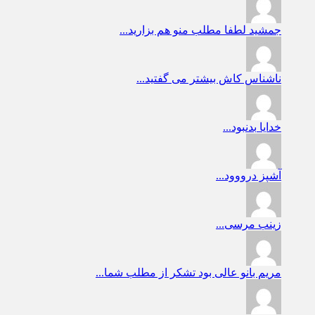
جمشید
لطفا مطلب منو هم بزارید...
ناشناس
کاش بیشتر می گفتید...
خدایا
بدنبود...
آشپز
درووود...
زینب
مرسی...
مریم بانو
عالی بود تشکر از مطلب شما...