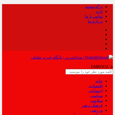
برگه نمونه
تازه
تماس با ما
درباره ما
NODAD
EMROOZ
.ir
خانه
اقتصادی
اجتماعی
سیاسی
سلامت
فرهنگ و هنر
ورزشی