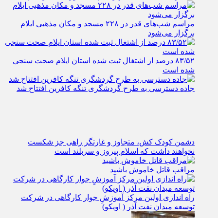
کلنگ‌زنی ایستگاه cgs شهر ایلام با حضور استاندار ایلام
مراسم شب‌های قدر در ۲۲۸ مسجد و مکان مذهبی ایلام
برگزار می‌شود
۸۳/۵۲ درصد از اشتغال ثبت شده استان ایلام صحت سنجی
شده است
جاده دسترسی به طرح گردشگری تنگه کافرین افتتاح شد
دشمن کودک کش، متجاوز و غارتگر راهی جز شکست
نخواهند داشت که اسلام پیروز و سربلند است
مراقب قاتل خاموش باشید
راه اندازی اولین مرکز آموزشِ جوار کارگاهی در شرکت
توسعه میدان نفت آذر ( اویکو)