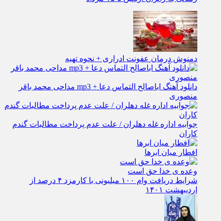
رسانی به زائران اربعین تا ۱۵ مرداد
دمنوش درمان عفونت ادراری + نحوه تهیه
دانلود آهنگ اباصالح التماس دعا + mp3 مداحی محمد باقر
منصوری
جوابیه اداره غله دهلران / علت عدم پرداخت مطالبات گندم
کاران
افطار میان ابرها
وعده ی خدا حق است
شرایط دریافت وام ۱۰۰ میلیونی با کارمزد ۴ درصد از
اردیبهشت ۱۴۰۱