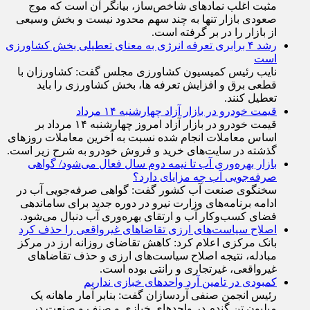
شاخص کل و هم‌وزن، سبزپوشی گسترده صنایع و اثرگذاری
مثبت اغلب نماد‌های شاخص‌ساز، بیانگر آن است که موج
صعودی بازار تنها به چند سهم محدود نیست و بخش وسیعی
از بازار را در بر گرفته است.
رشد ۴ برابری تعرفه انرژی به معنای تعطیلی بخش کشاورزی
است
نایب رئیس کمیسیون کشاورزی مجلس گفت: کشاورزان با
قطعی برق و افزایش تعرفه ها، بخش کشاورزی را باید
تعطیل کنند.
قیمت خودرو در بازار آزاد چهارشنبه ۱۴ مرداد
قیمت خودرو در بازار آزاد امروز چهارشنبه ۱۴ مرداد بر
اساس معاملات انجام شده نسبت به آخرین معاملات روز‌های
گذشته در سایت‌های خرید و فروش خودرو به شرح زیر است.
بازار بهره‌وری آب تا نیمه دوم سال فعال می‌شود/ گواهی
صرفه‌جویی آب چه مزایای دارد؟
سخنگوی صنعت آب کشور گفت: گواهی صرفه‌جویی آب در
ادامه برنامه‌های وزارت نیرو در دوره جدید برای ساماندهی
فضای کسب‌وکار آب و ارتقای بهره‌وری آب دنبال می‌شود.
اصلاح سیاست‌های ارزی تقاضاهای غیرواقعی را حذف کرد
بانک مرکزی اعلام کرد: کاهش تقاضای روزانه ارز در مرکز
مبادله، نتیجه اصلاح سیاست‌های ارزی و حذف تقاضا‌های
غیرواقعی، غیرتجاری و رانتی بوده است.
کمبودی در تامین آرد واحد‌های خبازی نداریم
رئیس انجمن صنفی آردسازان گفت: بنابر آمار ماهانه یک