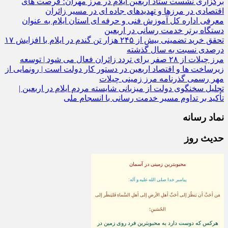
برای ۳ میلیون مسافر در مسیر مهران
برگزاری نشست ستاد اربعین ایلام در مرز مهران؛ فرصت‌ های
اقتصادی در مرزها و تهدیدهای جاده‌ ای در مسیر زائران
معرفی اداره کل آموزش فنی و حرفه‌ ای استان ایلام به‌ عنوان
دستگاه برتر خدمت‌ رسانی در اربعین
تحقق خرید تضمینی بیش از ۲۴۵ هزار تن گندم در ایلام با افزایش ۱۷
درصدی نسبت به سال گذشته
مرز چیلات از ۲۸ صفر برای تردد زائران فعال می‌ شود | توسعه
زیرساخت‌ ها و اقتصاد اربعین در دستور کار دولت است | رونمایی از
مهر رسمی گذرنامه مرز زمینی چیلات
تجلیل سخنگوی دولت از میزبانی شایسته مردم ایلام در اربعین |
تأکید بر تداوم مسیر خدمت‌ رسانی با انسجام ملی
نماد رسانه
حدیث روز
محبوبترین زمینی در آسمان
پيامبر خدا صلى الله عليه و آله:
مَن أحَبَّ أن يَنظُرَ إلى أحَبِّ أهلِ الأرضِ إلى أهلِ السَّماءِ فَليَنظُر إلى
الحُسَينِ؛