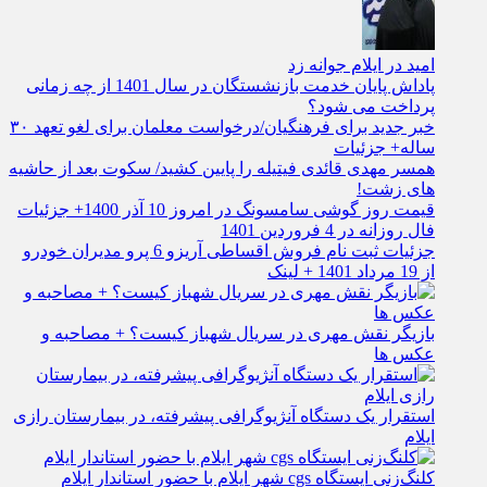
امید در ایلام جوانه زد
پاداش پایان خدمت بازنشستگان در سال 1401 از چه زمانی
پرداخت می شود؟
خبر جدید برای فرهنگیان/درخواست معلمان برای لغو تعهد ۳۰
ساله+ جزئیات
همسر مهدی قائدی فیتیله را پایین کشید/ سکوت بعد از حاشیه
های زشت!
قیمت روز گوشی سامسونگ در امروز 10 آذر 1400+ جزئیات
فال روزانه در 4 فروردین 1401
جزئیات ثبت نام فروش اقساطی آریزو 6 پرو مدیران خودرو
از 19 مرداد 1401 + لینک
بازیگر نقش مهری در سریال شهباز کیست؟ + مصاحبه و
عکس ها
استقرار یک دستگاه آنژیوگرافی پیشرفته، در بیمارستان رازی
ایلام