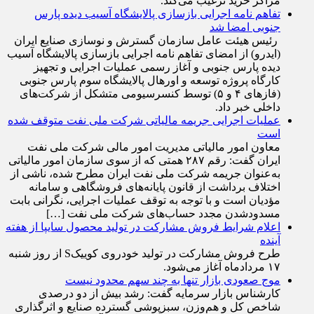
پرداخت، کشاورزان را به تحویل گندم‌های مانده در انبار به
مراکز خرید ترغیب می‌کند.
تفاهم نامه اجرایی بازسازی پالایشگاه آسیب دیده پارس
جنوبی امضا شد
رئیس هیئت عامل سازمان گسترش و نوسازی صنایع ایران
(ایدرو) از امضای تفاهم نامه اجرایی بازسازی پالایشگاه آسیب
دیده پارس جنوبی و آغاز رسمی عملیات اجرایی و تجهیز
کارگاه پروژه توسعه و اورهال پالایشگاه سوم پارس جنوبی
(فاز‌های ۴ و ۵) توسط کنسرسیومی متشکل از شرکت‌های
داخلی خبر داد.
عملیات اجرایی جریمه مالیاتی شرکت ملی نفت متوقف شده
است
معاون امور مالیاتی مدیریت امور مالی شرکت ملی نفت
ایران گفت: رقم ۲۸۷ همتی که از سوی سازمان امور مالیاتی
به‌عنوان جریمه شرکت ملی نفت ایران مطرح شده، ناشی از
اختلاف برداشت از قانون پایانه‌های فروشگاهی و سامانه
مؤدیان است و با توجه به توقف عملیات اجرایی، نگرانی بابت
مسدودشدن مجدد حساب‌های شرکت ملی نفت […]
اعلام شرایط فروش مشارکت در تولید محصول سایپا از هفته
آینده
طرح فروش مشارکت در تولید خودروی کوییکS از روز شنبه
۱۷ مردادماه آغاز می‌شود.
موج صعودی بازار تنها به چند سهم محدود نیست
کارشناس بازار سرمایه گفت: رشد بیش از دو درصدی