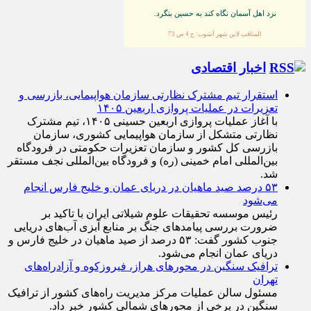
هركس كه دوست دارد به محبوبترين فرد روى زمين در
نزد اهل آسمان نگاه كند به حسين بنگرد.
المناقب لابن شهر آشوب: ج 4 ص 73
اخبار اقتصادی
استقرار تیم مشترک نظارتی سازمان هواپیمایی، بازرسی و
تعزیرات در عملیات پروازی اربعین ۱۴۰۵
با آغاز عملیات پروازی اربعین حسینی ۱۴۰۵، تیم مشترک
نظارتی متشکل از سازمان هواپیمایی کشوری، سازمان
بازرسی کل کشور و سازمان تعزیرات حکومتی در فرودگاه
بین‌المللی امام خمینی (ره) و فرودگاه بین‌المللی نجف مستقر
شد.
۵۳ درصد صید ماهیان در دریای عمان و خلیج فارس انجام
می‌شود
رئیس موسسه تحقیقات علوم شیلاتی ایران با تاکید بر
ضرورت بررسی پیامد‌های جنگ بر منابع آبزی آب‌های دریایی
جنوب کشور گفت: ۵۳ درصد از صید ماهیان در خلیج فارس و
دریای عمان انجام می‌شود.
ترافیک سنگین در محورهای هراز، فیروزکوه و آزادراه‌های
تهران
مسئول سالن عملیات مرکز مدیریت راه‌های کشور از ترافیک