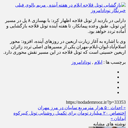
دارابی در بازدید از تونل قلاجه اظهار کرد: با بهسازی ۸ پل در مسیر
این تونل، طبق وعده پیمانکار، تا هفته آینده تونل قلاجه بازگشایی و
آماده تردد خواهد بود.
وی با اشاره به آغاز زیارت اربعین در روزهای آینده، افزود: محور
اسلام‌آباد-ایوان-ایلام-مهران یکی از مسیرهای اصلی تردد زائران
اربعین حسینی است که تونل قلاجه در این مسیر نقش محوری دارد.
برچسب ها :
ایلام
,
نودادامروز
https://nodademrooz.ir/?p=33353
« احداث ۵۰ هزار مترمربع سایبان در مرز مهران
اختصاص ۲۰ میلیارد تومان برای تکمیل روشنایی تونل کبیرکوه
آبدانان »