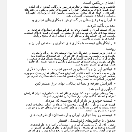
اعضای بریکس است
جانشین وزیر صنعت، معدن و تجارت در امور بازرگانی گفت: ایران آماده
است همکاری‌های پروژه‌محور خود را با کشور‌های عضو بریکس در بخش‌های
راهبردی از جمله فولاد، معدن، پتروشیمی، ماشین‌آلات، داروسازی، تجهیزات
پزشکی و صنایع دانش‌بنیان گسترش دهد.
ایران و قرقیزستان بر گسترش همکاری‌های تجاری و
معدنی تأکید کردند
وزرای صمت ایران و اقتصاد و تجارت قرقیزستان در دیدار‌های دوجانبه، بر
توسعه مبادلات تجاری، سرمایه‌گذاری مشترک، گسترش همکاری‌های صنعتی،
معدنی، انرژی، حمل‌ونقل و مناطق آزاد، با هدف ارتقای سطح روابط
اقتصادی دو کشور پرداختند.
راهکارهای توسعه همکاری‌های تجاری و صنعتی ایران و
روسیه
در دیدار وزیر صمت و رئیس‌کل سازمان توسعه تجارت ایران با معاون
نخست‌وزیر روسیه، بر بهره‌گیری حداکثری از ظرفیت‌های موافقت‌نامه
تجارت آزاد ایران و اتحادیه اقتصادی اوراسیا، توسعه همکاری‌های صنعتی و
تجاری، تقویت زیرساخت‌های حمل‌ونقل و بانکی و تدوین نقشه راه جامع
همکاری‌های دو کشور تصریح شد.
توافق ایران و پاکستان بر تحقق تجارت ۱۰ میلیارد دلاری
وزیر صمت گفت:یادداشت تفاهم گسترش همکاری‌های تجاری میان جمهوری
اسلامی ایران و پاکستان، در پایان دهمین نشست کمیته مشترک تجاری دو
کشور در اسلام‌آباد به امضا رسید.
افزایش تعرفه و تصاعد پلکانی بهای برق مشترکین
کشاورزی لغو شد
با پیگیری‌های وزارت جهاد کشاورزی و اتاق اصناف کشاورزی ایران افزایش
تعرفه و تصاعد پلکانی بهای برق مشترکین کشاورزی لغو شد.
قیمت خودرو در بازار آزاد پنج‌شنبه ۱۵ مرداد
قیمت خودرو در بازار آزاد امروز پنج‌شنبه ۱۵ مرداد بر اساس معاملات انجام
شده نسبت به آخرین معاملات روز‌های گذشته در سایت‌های خرید و فروش
خودرو به شرح زیر است.
توسعه روابط تجاری ایران و ارمنستان/ از ظرفیت‌های
مغفول تا چالش‌های ژئوپلیتیکی قفقاز
رئیس اتاق بازرگانی مشترک ایران و ارمنستان با اشاره به ظرفیت‌های
گسترده موجود برای توسعه روابط اقتصادی و تجاری میان دو کشور، بر
ضرورت ایجاد ثبات در سیاست‌های صادراتی و رفع موانع پیش روی فعالان