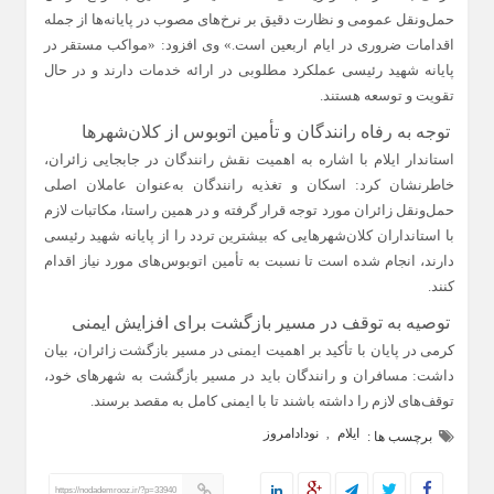
حمل‌ونقل عمومی و نظارت دقیق بر نرخ‌های مصوب در پایانه‌ها از جمله
اقدامات ضروری در ایام اربعین است.» وی افزود: «مواکب مستقر در
پایانه شهید رئیسی عملکرد مطلوبی در ارائه خدمات دارند و در حال
تقویت و توسعه هستند.
توجه به رفاه رانندگان و تأمین اتوبوس از کلان‌شهرها
استاندار ایلام با اشاره به اهمیت نقش رانندگان در جابجایی زائران،
خاطرنشان کرد: اسکان و تغذیه رانندگان به‌عنوان عاملان اصلی
حمل‌ونقل زائران مورد توجه قرار گرفته و در همین راستا، مکاتبات لازم
با استانداران کلان‌شهرهایی که بیشترین تردد را از پایانه شهید رئیسی
دارند، انجام شده است تا نسبت به تأمین اتوبوس‌های مورد نیاز اقدام
کنند.
توصیه به توقف در مسیر بازگشت برای افزایش ایمنی
کرمی در پایان با تأکید بر اهمیت ایمنی در مسیر بازگشت زائران، بیان
داشت: مسافران و رانندگان باید در مسیر بازگشت به شهرهای خود،
توقف‌های لازم را داشته باشند تا با ایمنی کامل به مقصد برسند.
ایلام
نودادامروز
,
برچسب ها :
https://nodademrooz.ir/?p=33940