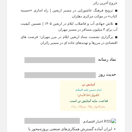
خروج آخرین زائر
ترویج فرهنگ عاشورایی در مسیر اربعین | راه‌ اندازی «حسینه
کتاب» در موکب مرکزی دهلران
تلاش جهادی آب و فاضلاب ایلام در اربعین ۱۴۰۵ | تضمین کیفیت
آب برای ۳ میلیون مسافر در مسیر مهران
برگزاری نشست ستاد اربعین ایلام در مرز مهران؛ فرصت‌ های
اقتصادی در مرزها و تهدیدهای جاده‌ ای در مسیر زائران
نماد رسانه
حدیث روز
آسایش تن
امام حسین علیه السلام:
القُنوعُ راحَةُ الأبدانِ؛
قناعت، مايه آسايش تن است.
بحارالأنوار: ج78 ، ص128 ، ح11
اخبار اقتصادی
ایران آماده گسترش همکاری‌های صنعتی پروژه‌محور با