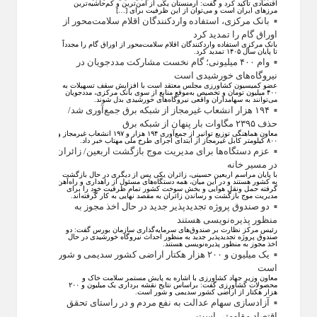
اقتصادی تأکید کرد و گفت: ارمنستان یکی از امن‌ترین و کم‌حاشیه‌ترین
مرز‌های ایران است و می‌توان از این ظرفیت برای […]
بانک مرکزی، استفاده واردکنندگان اقلام سلامت‌محور از
اوراق گام را تمدید کرد
بانک مرکزی استفاده واردکنندگان اقلام سلامت‌محور از اوراق گام را مجدداً
تا پایان سال ۱۴۰۵ تمدید کرد.
وام ۴۰۰ میلیونی؛ گام نخست مشارکت مددجویان در
نیروگاه‌های خورشیدی است
عضو کمیسیون کشاورزی مجلس معتقد است با افزایش سقف تسهیلات به
۴۰۰ میلیون تومان و تخصیص به‌موقع منابع از سوی بانک مرکزی، مددجویان
می‌توانند به سهامداران واقعی نیروگاه‌های خورشیدی بدل شوند.
۱۹۴ هزار انشعاب غیرمجاز از شبکه برق جمع‌آوری شد/
حذف ۲۳۹۵ مگاوات بار پنهان از شبکه برق
معاون هماهنگی توزیع توانیر از جمع‌آوری ۱۹۴ هزار و ۱۹۷ انشعاب غیرمجاز و
۸۰۰ کیلومتر کابل غیرمجاز از ابتدای اجرای طرح ملی مهتاب خبر داد.
عزم دستگاه‌ها برای مدیریت موج بازگشت اربعین/ زائران
در مسیر خانه
با پایان مراسم اربعین حسینی، زائران یکی پس از دیگری در حال بازگشت
به کشور هستند و در این میان، همه دستگاه‌های مسئول از راهداری و راه‌آهن
گرفته حمل ونقل هوایی و بخش سوخت کشور تمام ظرفیت خود را برای
مدیریت موج بازگشت و رساندن زائران به مقصد نهایی به کار گرفته‌اند.
دو صندوق پروژه تجدیدپذیر جدید در حال اخذ مجوز به
منظور پذیره‌نویسی هستند
رئیس مرکز نظارت بر صندوق‌های سرمایه‌گذاری سازمان بورس گفت: دو
صندوق پروژه تجدیدپذیر جدید به منظور احداث نیروگاه خورشیدی در حال
اخذ مجوز به منظور پذیره‌نویسی هستند.
یک میلیون و ۲۰۰ هزار هکتار اراضی کشور سدیمی و شور
است
معاون وزیر جهاد کشاورزی با اشاره به پایش مستمر سلامت خاک و
محصولات کشاورزی گفت: براساس نتایج نقشه برداری یک میلیون و ۲۰۰
هزار هکتار از اراضی کشور سدیمی و شور است.
آزادسازی سهام عدالت به نفع مردم و در راستای تحقق
اقتصاد مقاومتی است