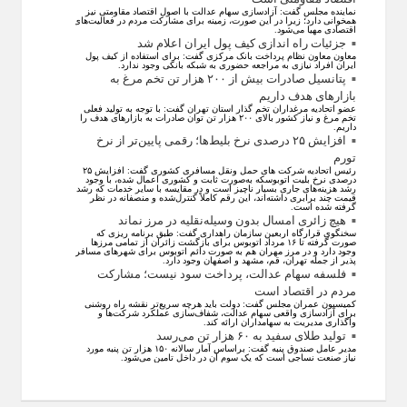
نماینده مجلس گفت: آزادسازی سهام عدالت با اصول اقتصاد مقاومتی نیز
همخوانی دارد؛ زیرا در این صورت، زمینه برای مشارکت مردم در فعالیت‌های
اقتصادی مهیا می‌شود.
جزئیات راه اندازی کیف پول ایران اعلام شد
معاون معاون نظام پرداخت بانک مرکزی گفت: برای استفاده از کیف پول
ایران افراد نیازی به مراجعه حضوری به شبکه بانکی وجود ندارد.
پتانسیل صادرات بیش از ۲۰۰ هزار تن تخم مرغ به
بازار‌های هدف داریم
عضو اتحادیه مرغداران تخم گذار استان تهران گفت: با توجه به تولید فعلی
تخم مرغ و نیاز کشور بالای ۲۰۰ هزار تن توان صادرات به بازار‌های هدف را
داریم.
افزایش ۲۵ درصدی نرخ بلیط‌ها؛ رقمی پایین‌تر از نرخ
تورم
رئیس اتحادیه شرکت های حمل ونقل مسافری کشوری گفت: افزایش ۲۵
درصدی نرخ بلیت اتوبوسکه به‌صورت ثابت و کشوری اعمال شده، با وجود
رشد هزینه‌های جاری بسیار ناچیز است و در مقایسه با سایر خدمات که رشد
قیمت چند برابری داشته‌اند، این رقم کاملاً کنترل‌شده و منصفانه در نظر
گرفته شده است.
هیچ زائری امسال بدون وسیله‌نقلیه در مرز نماند
سخنگوی قرارگاه اربعین سازمان راهداری گفت: طبق برنامه ریزی که
صورت گرفته تا ۱۶ مرداد اتوبوس برای بازگشت زائران از تمامی مرز‌ها
وجود دارد و در مرز مهران هم به صورت دائم اتوبوس برای شهر‌های مسافر
پذیر از جمله تهران، قم، مشهد و اصفهان وجود دارد.
فلسفه سهام عدالت، پرداخت سود نیست؛ مشارکت
مردم در اقتصاد است
کمیسیون عمران مجلس گفت: دولت باید هرچه سریع‌تر نقشه راه روشنی
برای آزادسازی واقعی سهام عدالت، شفاف‌سازی عملکرد شرکت‌ها و
واگذاری مدیریت به سهامداران ارائه کند.
تولید طلای سفید به ۶۰ هزار تن می‌رسد
مدیر عامل صندوق پنبه گفت: براساس آمار سالانه ۱۵۰ هزار تن پنبه مورد
نیاز صنعت نساجی است که یک سوم آن در داخل تامین می‌شود.