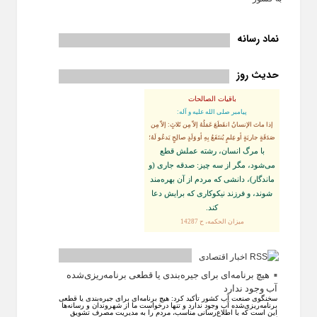
نماد رسانه
حدیث روز
باقیات الصالحات
پيامبر صلى‏ الله‏ عليه ‏و‏ آله:
إذا ماتَ الإنسانُ انقَطَعَ عَمَلُهُ إلاّ مِن ثَلاثٍ: إلاّ مِن
صَدَقَةٍ جاريَةٍ أو عِلمٍ يُنتَفَعُ بِهِ أو وَلَدٍ صالِحٍ يَدعُو لَهُ؛
با مرگ انسان، رشته عملش قطع
مى‌شود، مگر از سه چيز: صدقه جارى (و
ماندگار)، دانشى كه مردم از آن بهره‏‌مند
شوند، و فرزند نيكوكارى كه برايش دعا
كند.
ميزان الحكمه، ح 14287
اخبار اقتصادی
هیچ برنامه‌ای برای جیره‌بندی یا قطعی برنامه‌ریزی‌شده
آب وجود ندارد
سخنگوی صنعت آب کشور تأکید کرد: هیچ برنامه‌ای برای جیره‌بندی یا قطعی
برنامه‌ریزی‌شده آب وجود ندارد و تنها درخواست ما از شهروندان و رسانه‌ها
این است که با اطلاع‌رسانی مناسب، مردم را به مدیریت مصرف تشویق