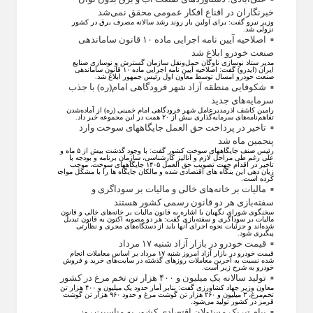
خبرنگاران در اقناع افکار عمومی محقق نمی‌شد
وزیر نیرو گفت: برای اولین بار روند رشد سالانه مصرف برق در کشور
نزولی شد.
اصلاحیه آیین نامه اجرایی ماده ۱۰ قانون ساماندهی
صنعت خودرو ابلاغ شد
مدیر ستاد نوسازی ناوگان حمل‌ونقل سازمان گسترش و نوسازی صنایع
ایران (ایدرو) گفت: اصلاحیه آیین نامه اجرایی ماده ۱۰ قانون ساماندهی
صنعت خودرو امسال توسط معاون اول رئیس جمهور ابلاغ شد.
شکوفایی منطقه آزاد شهر فرودگاهی امام(ره) با جذب
سرمایه‌های جدید
رامین کاشف اذرمدیرعامل شهر فرودگاهی امام خمینی (ره) از آماده‌شدن
تفاهم‌نامه‌های سرمایه‌گذاری بیش از ۲۰ همت در این مجموعه خبر داد.
تاخیر در پرداخت حق العمل جایگاههای سوخت وارد
پنجمین ماه شد
رئیس صنف جایگاههای سوخت کشور گفت: با وجود گذشت بیش از ۵ ماه و
علی رغم طی مراحل لازم و آنالیز کارشناسی، سازمان برنامه و بودجه با
تاخیر در اقدام جهت تصویب حق العمل ۱۴۰۵ جایگاههای سوخت، موجب
زیان دهی این بنگاه های اقتصادی شده و مالکان جایگاه ها را با مشکل مواجه
کرده است.
مالیات بر خانه‌های خالی و مالیات بر سوداگری و
سفته‌بازی هر دو قانون رسمی کشور هستند
سخنگوی شورای نگهبان با اشاره به قانون مالیات بر خانه‌های خالی و قانون
مالیات بر سوداگری و سفته‌بازی گفت: هر دو مصوبه اکنون به قانون تبدیل
شده‌اند و جزئیات نحوه اجرای آنها باید از دستگاه‌های مجری و نظارتی
پیگیری شود.
قیمت خودرو در بازار آزاد شنبه ۱۷ مرداد
قیمت خودرو در بازار آزاد امروز شنبه ۱۷ مرداد بر اساس معاملات انجام
شده نسبت به آخرین معاملات روز‌های گذشته در سایت‌های خرید و فروش
خودرو به شرح زیر است.
تولید سالانه یک میلیون و ۴۰۰ هزار تن تخم مرغ در کشور
معاون وزیر جهاد کشاورزی گفت: بنابر آمار حدود یک میلیون و ۴۰۰ هزار تن
تخم‌مرغ، ۳ میلیون و ۲۶۰ هزار تن گوشت مرغ و حدود ۹۶۰ هزار تن گوشت
قرمز در کشور تولید می‌شود.
پیام تبریک مسئولان اقتصادی کشور به مناسبت روز