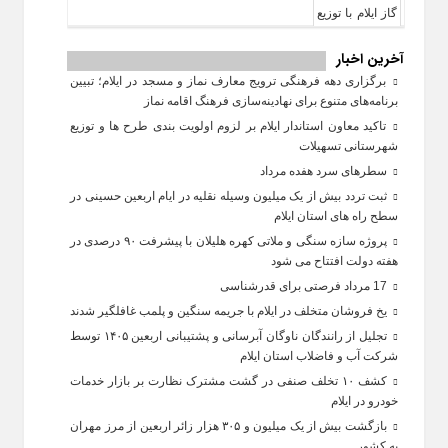
آخرین اخبار
برگزاری دهه فرهنگی ترویج معارف نماز و مسجد در ایلام؛ تبیین
برنامه‌های متنوع برای نهادینه‌سازی فرهنگ اقامه نماز
تاکید معاون استاندار ایلام بر لزوم اولویت‌ بندی طرح‌ ها و توزیع
شهرستانی تسهیلات
سطرهای سرد هفده مرداد
ثبت تردد بیش از یک میلیون وسیله نقلیه در ایام اربعین حسینی در
سطح راه‌ های استان ایلام
پروژه سازه سنگی و ملاتی کهره هلیلان با پیشرفت ۹۰ درصدی در
هفته دولت افتتاح می شود
17 مرداد فرصتی برای قدرشناسی
یخ‌ فروشان متخلف در ایلام با جریمه سنگین و پلمب غافلگیر شدند
تجلیل از رانندگان ناوگان آبرسانی و پشتیبانی اربعین ۱۴۰۵ توسط
شرکت آب و فاضلاب استان ایلام
کشف ۱۰ تخلف صنفی در گشت مشترک نظارت بر بازار خدمات
خودرو در ایلام
بازگشت بیش از یک میلیون و ۳۰۵ هزار زائر اربعین از مرز مهران
به کشور