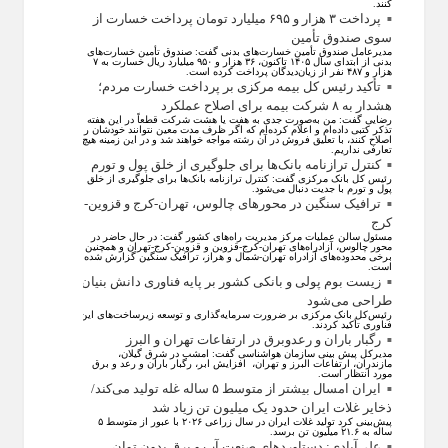
کنند.
پرداخت ۳ هزار و ۶۹۵ میلیارد تومان پرداخت خسارت از
سوی صندوق تأمین
مدیرعامل صندوق تأمین خسارت‌های بدنی گفت: صندوق تأمین خسارت‌های
بدنی از ابتدای سال ۱۴۰۵ تاکنون، ۳۶ هزار و ۹۵۰ میلیارد ریال خسارت به ۷
هزار و ۴۸۷ نفر از زیان‌دیدگان پرداخت کرده است.
تأکید رئیس کل بیمه مرکزی بر پرداخت خسارت مردم؛
هشدار به ۸ شرکت‌ بیمه برای اصلاح عملکرد
رضایی گفت: من به‌صورت جدی به هفت یا هشت شرکت قطعاً در این هفته
تذکر کتبی داده‌ام و اعلام کرده‌ام که اگر ظرف مدت معین نتوانند خودشان را
اصلاح کنند، با تعلیق فروش در آن رشته مواجه خواهند شد و در این زمینه هیچ
تعارفی نداریم.
کنترل ترازنامه بانک‌ها برای جلوگیری از خلق پول و تورم
رئیس کل بانک مرکزی گفت: کنترل ترازنامه بانک‌ها برای جلوگیری از خلق
پول و تورم با جدیت دنبال می‌شود.
ترافیک سنگین در محورهای چالوس، تهران-کرج و قزوین-
کرج
مسئول سالن عملیات مرکز مدیریت راه‌های کشور گفت: در حال حاضر در
محور چالوس، آزادراه‌های تهران-کرج-قزوین و قزوین-کرج-تهران و همچنین
برخی محدوده‌های آزادراه تهران-شمال و هراز، ترافیک سنگین گزارش شده
است.
زیست بوم پولی و بانکی کشور بر پایه فناوری دانش بنیان
طراحی می‌شود
رئیس‌کل بانک مرکزی بر ضرورت سرمایه‌گذاری و توسعه زیرساخت‌های این
فناوری تأکید کردند.
رگبار باران و رعدوبرق در ارتفاعات تهران و البرز
مدیرکل پیش بینی سازمان هواشناسی گفت: امشب در شرق گیلان،
مازندران، ارتفاعات البرز و تهران، افزایش ابر، رگبار باران و رعد و برق
مورد انتظار است.
ایران امسال بیشتر از متوسط ۵ ساله غله تولید می‌کند/
ذخایر غلات ایران حدود یک میلیون تن زیاد شد
پیش‌بینی کرد تولید غلات ایران در سال زراعی ۲۰۲۶ با عبور از متوسط ۵
ساله به ۲۱.۶ میلیون تن برسد.
علی‌آبادی: دستاورد‌های صنعت آب و برق بدون توان