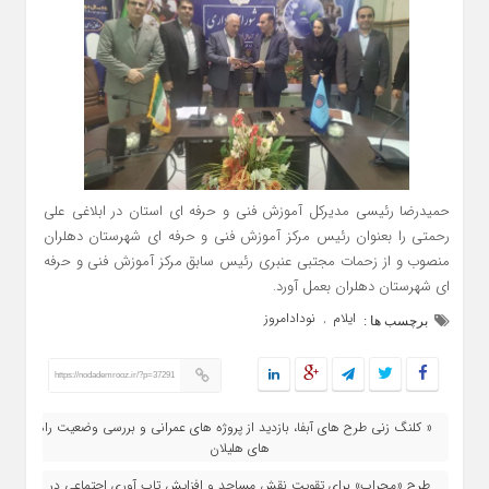
حمیدرضا رئیسی مدیرکل آموزش فنی و حرفه ای استان در ابلاغی علی
رحمتی را بعنوان رئیس مرکز آموزش فنی و حرفه ای شهرستان دهلران
منصوب و از زحمات مجتبی عنبری رئیس سابق مرکز آموزش فنی و حرفه
ای شهرستان دهلران بعمل آورد.
ایلام
نودادامروز
,
برچسب ها :
https://nodademrooz.ir/?p=37291
« کلنگ‌ زنی طرح‌ های آبفا، بازدید از پروژه‌ های عمرانی و بررسی وضعیت راه‌
های هلیلان
طرح «محراب» برای تقویت نقش مساجد و افزایش تاب‌ آوری اجتماعی در