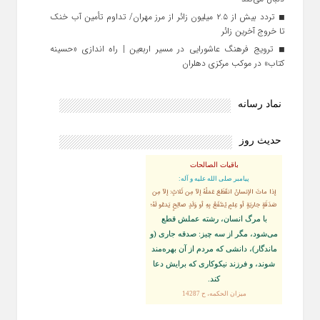
تردد بیش از ۲.۵ میلیون زائر از مرز مهران/ تداوم تأمین آب خنک
تا خروج آخرین زائر
ترویج فرهنگ عاشورایی در مسیر اربعین | راه‌ اندازی «حسینه
کتاب» در موکب مرکزی دهلران
نماد رسانه
حدیث روز
باقیات الصالحات
پيامبر صلى‏ الله‏ عليه ‏و‏ آله:
إذا ماتَ الإنسانُ انقَطَعَ عَمَلُهُ إلاّ مِن ثَلاثٍ: إلاّ مِن
صَدَقَةٍ جاريَةٍ أو عِلمٍ يُنتَفَعُ بِهِ أو وَلَدٍ صالِحٍ يَدعُو لَهُ؛
با مرگ انسان، رشته عملش قطع
مى‌شود، مگر از سه چيز: صدقه جارى (و
ماندگار)، دانشى كه مردم از آن بهره‏‌مند
شوند، و فرزند نيكوكارى كه برايش دعا
كند.
ميزان الحكمه، ح 14287