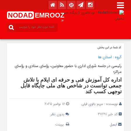
NODAD
EMROOZ
.ir
کد شما در این بخش
گروه :
استان ها
رئیسی در جلسه شورای اداری با حضور معاونین، رؤسای ستادی و رؤسای
مراکز؛
اداره کل آموزش فنی و حرفه‌ ای ایلام با تلاش
جمعی توانست در شاخص‌ های ملی جایگاه قابل
توجهی کسب کند
نویسنده :
مریم بالوی فیلی
16 نوامبر 2025
کد خبر 37291
بدون نظر
ایمیل
پرینت