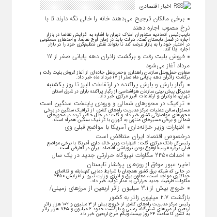
اخبار اقتصادی
برخی مالکان ترجیح می‌دهند خانه را خالی نگه دارند تا با
نرخ مصوب اجاره دهند
نایب‌رئیس اتحادیه مشاوران املاک تهران با اشاره به افزایش تقاضا در بازار
اجاره در فصل تابستان گفت: دولت باید در زمان اوج تقاضا، واحد‌های مسکونی
در اختیار خود را به بازار عرضه کند تا بتواند نقش تنظیم‌گری خود را در بازار
اجاره ایفا کند.
فروش بلیت رفت و برگشت زائران دهه پایانی صفر از ۱۷
مرداد آغاز می‌شود
معاون حمل‌ونقل سازمان راهداری وحمل‌و‌نقل جاده‌ای از آغاز فروش بلیت رفت و
برگشت زائران دهه پایانی ماه صفر از ۱۷ مرداد ماه خبر داد.
رگبار بارش و بارش پراکنده در ارتفاعات البرز تا روز یکشنبه
مدیرکل پیش بینی سازمان هواشناسی از رگبار پراکنده باران در شرق استان
تهران، مازندران و ارتفاعات البرز مرکزی خبر داد.
ترافیک در محورهای شمالی و ورودی پایتخت سنگین است
مسئول سالن عملیات مرکز مدیریت راه‌های کشور، از ترافیک سنگین در برخی
محورهای مواصلاتی کشور خبر داد و گفت: در حال حاضر تردد در محورهای
شمالی و برخی مسیرهای منتهی به تهران با ترافیک سنگین همراه است.
اظهارات وزیر خزانه‌داری آمریکا با مواضع قبلی وی
درخصوص اقتصاد ایران متناقض است
رئیس‌کل بانک مرکزی گفت: اظهارات وزیر خانه داری آمریکا با برخی مواضع
قبلی درباره قریب‌الوقوع بودن فروپاشی اقتصاد ایران در تعارض است.
احداث۲۴۵۰ مگاوات نیروگاه حرارتی جدید در یک سال
اخیر؛ عبور موفق از روز‌های پرفشار تابستان
در حالی که شبکه برق کشور همچنان با شرایط دمایی کم‌سابقه و تقاضای
حداکثری مواجه است، معاون برق و انرژی وزارت نیرو از افزایش ۲۴۵۰
مگاوات ظرفیت جدید حرارتی به مدار تولید خبر داد.
خروج بیش از ۳.۱ میلیون زائر اربعین از مرزهای زمینی/
بازگشت ۲.۷ میلیون زائر به کشور
رئیس مرکز مدیریت راه‌های کشور از خروج بیش از ۳ میلیون و ۱۰۲ هزار زائر
اربعین از مرزهای شش‌گانه زمینی و بازگشت حدود ۲ میلیون و ۷۶۵ هزار زائر
به کشور تا ساعت ۲۴ روز بیست‌ویکم طرح اربعین خبر داد