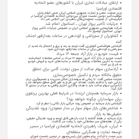
ارتقای مبادلات تجاری ایران با کشور‌های عضو اتحادیه
اقتصادی اوراسیا
وزیر صنعت، معدن و تجارت جمهوری اسلامی ایران، ضمن اعلام پایان
موفقیت‌آمیز دومین نشست شورای بین‌دولتی اتحادیه اقتصادی اوراسیا در
قرقیزستان، از تصویب جمع‌بندی‌های راهبردی این اجلاس خبر داد.
جزئیات تأخیر پرواز تهران ـ استانبول اعلام شد
شرکت هواپیمایی جمهوری اسلامی ایران در خصوص جزئیات تأخیر پرواز
تهران_ استانبول توضیح داد.
کشاورزان از سم‌پاشی و کوددهی در ساعات بعدازظهر اجتناب
کنند
کارشناس هواشناسی کشاورزی گفت:توجه به رعد و برق و احتمال باد شدید از
سم پاشی و کوددهی برگی در ساعات بعدازظهر خودداری شود.
قیمت خودرو در بازار آزاد جمعه ۱۶ مرداد
قیمت خودرو در بازار آزاد امروز جمعه ۱۶ مرداد بر اساس معاملات انجام شده
نسبت به آخرین معاملات روز‌های گذشته در سایت‌های خرید و فروش خودرو
به شرح زیر است.
آزادسازی سهام عدالت از سوی دولت، گامی برای تحقق
حقوق مالکانه مردم و تکمیل خصوصی‌سازی
نماینده مجلس گفت: تا زمانی که سهامداران امکان مدیریت و تصمیم‌گیری درباره
دارایی خود را نداشته باشند، اهداف این طرح به طور کامل محقق نخواهد شد و
آزادسازی سهام عدالت باید با هدف واگذاری اختیار واقعی به مردم در دستور کار
قرار گیرد.
بازار سرمایه همچنان ارزنده/ در شرایط فعلی بهترین پرتفوی
برای سهامداران چگونه خواهد بود؟
کارشناس بازار سرمایه در خصوص روند حرکتی بازار نکاتی را مطرح کرد.
شاخص‌های بازار سهام سوار بر مدار صعودی/ ورود نقدینگی
حقیقی‌ها به بازار
بازار سرمایه در هفته گذشته با ثبت بازدهی قابل توجه و ورود نقدینگی حقیقی،
یکی از هفته‌های سبز معاملاتی خود را پشت سر گذاشت.
ایران، شریک راهبردی اتحادیه اقتصادی اوراسیا در مسیر
توسعه تجارت و همگرایی منطقه‌ای
وزیر صمت با قرائت پیام معاون اول رئیس‌جمهور در دومین نشست شورای