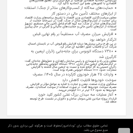
بین‌دولتی اتحادیه اقتصادی اوراسیا، بر عزم ایران برای تعمیق همکاری‌های
اقتصادی با کشورهای عضو این اتحادیه تأکید کرد.
حمایت‌های سه‌گانه از کسب‌وکارهای متاثر از جنگ/ استفاده
از ابزارهای مختلف تأمین مالی در دستور کار
معاون سیاست‌گذاری اقتصادی وزیر اقتصاد با تشریح برنامه‌های وزارت اقتصاد
برای حمایت از کسب‌وکار‌های متاثر از جنگ، گفت: در دبیرخانه حمایت از
کسب‌وکار‌های متاثر از جنگ، سه گروه اقدام شامل تأمین مالی مستقیم، تسهیل
استفاده از ابزار‌های تأمین مالی و حمایت‌های مالیاتی و گمرکی در حال پیگیری
است.
افزایش میزان مصرف آب مستقیماً بر رقم نهایی قبض
اثرگذار خواهد بود
در پی طرح برخی پرسش‌ها درباره افزایش رقم قبوض آب در تابستان امسال،
شرکت آب و فاضلاب کشور اطلاعیه ای صادر کرد.
۷۳۸۰ دستگاه اتوبوس برای جابه‌جایی زائران اربعین به
کارگیری شد
معاون وزیر راه و شهرسازی و رئیس سازمان راهداری و حمل‌ونقل جاده‌ای گفت:
در ایام سفرهای اربعین سال جاری، ۷۳۸۰ دستگاه اتوبوس به‌منظور جابه‌جایی
زائران حسینی به‌ کار گرفته شده و نسبت به اربعین سال گذشته با افزایش
مشارکت حدود ۱۰۰۰ دستگاه اتوبوس همراه بوده است.
واردات ۲۵ هزار خودروی کارکرده در سال ۱۴۰۵/ مصرف
سوخت خودرو‌ها قابلیت کاهش دارد
سخنگوی وزارت صنعت، معدن و تجارت با اشاره به عوامل مؤثر بر افزایش
مصرف سوخت خودرو‌ها گفت: در صورت استفاده از سوخت استاندارد، مصرف
خودرو‌ها به حدود ۷.۲ لیتر در ۱۰۰ کیلومتر می‌رسد.
آغاز عملیات سه میدان بزرگ نفتی کشور کلید خورد
قرارداد پروژه میادین نفتی سومار، سامان و دلاوران در نشست طرح توسعه
منعقد شد.
تمامی حقوق مطالب برای "نودادامروز"محفوظ است و هرگونه کپی برداری بدون ذکر
منبع ممنوع می باشد.