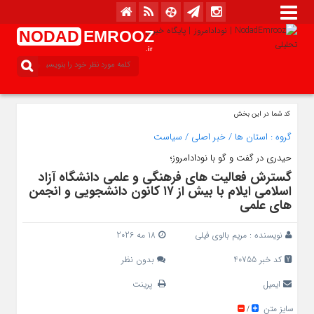
NODAD
EMROOZ
.ir
کد شما در این بخش
گروه :
استان ها
/
خبر اصلی
/
سیاست
حیدری در گفت و گو با نودادامروز؛
گسترش فعالیت‌ های فرهنگی و علمی دانشگاه آزاد
اسلامی ایلام با بیش از ۱۷ کانون دانشجویی و انجمن‌
های علمی
نویسنده :
مریم بالوی فیلی
18 مه 2026
کد خبر 40755
بدون نظر
ایمیل
پرینت
سایز متن
/