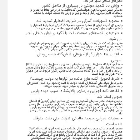
محور‌های شمالی کشور خبر داد.
وزش باد شدید موقتی در بسیاری از مناطق کشور
مدیرکل پیش بینی سازمان هواشناسی گفت:امشب در برخی نقاط مازندران و
ارتفاعات البرز مرکزی، رگبار و رعد و برق و وزش باد شدید موقت را شاهد
هستیم.
مصوبه تسهیلات گمرکی در شرایط اضطرار تمدید شد
رئیس کل گمرک ایران از تمدید مصوبه تسهیلات گمرکی در شرایط اضطرار با
دستور معاون اول رئیس جمهور تا پایان شهریور ماه سال جاری خبر داد.
طرح‌های توسعه‌ای صنعت نفت با تکیه بر توان داخلی اجرا
می شود
مدیرعامل شرکت ملی نفت ایران با اشاره به ضرورت اجرای به‌موقع طرح‌های
توسعه‌ای، بر تسریع در اجرای پروژه‌ها، رفع موانع اجرایی، بهره‌گیری هرچه
بیشتر از توان داخلی و هماهنگی مستمر میان ارکان اجرایی تاکید کرد.
انتقال ۴۸ هزار زائر از مرزهای شش‌گانه با حمل‌ونقل
عمومی
سخنگوی قرارگاه حمل‌ونقل اربعین سازمان راهداری و حمل‌ونقل جاده‌ای از انتقال
حدود ۴۸ هزار زائر از مرز‌های شش‌گانه کشور به وسیله ناوگان حمل‌ونقل عمومی
از بامداد امروز خبر داد و گفت: بیشترین جابه‌جایی زائران مربوط به مرز مهران
با ۳۵ هزار نفر بوده است.
شرط تحویل گندم‌های مانده در انبار‌ها به دولت چیست؟
مدیر عامل بنیاد ملی گندمکاران گفت: دولت با اصلاح نحوه پرداخت، کشاورزان
را به تحویل گندم‌های مانده در انبار به مراکز خرید ترغیب می‌کند.
تفاهم نامه اجرایی بازسازی پالایشگاه آسیب دیده پارس
جنوبی امضا شد
رئیس هیئت عامل سازمان گسترش و نوسازی صنایع ایران (ایدرو) از امضای
تفاهم نامه اجرایی بازسازی پالایشگاه آسیب دیده پارس جنوبی و آغاز رسمی
عملیات اجرایی و تجهیز کارگاه پروژه توسعه و اورهال پالایشگاه سوم پارس
جنوبی (فاز‌های ۴ و ۵) توسط کنسرسیومی متشکل از شرکت‌های داخلی خبر
داد.
عملیات اجرایی جریمه مالیاتی شرکت ملی نفت متوقف
شده است
معاون امور مالیاتی مدیریت امور مالی شرکت ملی نفت ایران گفت: رقم ۲۸۷
همتی که از سوی سازمان امور مالیاتی به‌عنوان جریمه شرکت ملی نفت ایران
مطرح شده، ناشی از اختلاف برداشت از قانون پایانه‌های فروشگاهی و سامانه
مؤدیان است و با توجه به توقف عملیات اجرایی، نگرانی بابت مسدودشدن