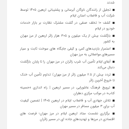
شدند
تجلیل از رانندگان ناوگان آبرسانی و پشتیبانی اربعین ۱۴۰۵ توسط
شرکت آب و فاضلاب استان ایلام
کشف ۱۰ تخلف صنفی در گشت مشترک نظارت بر بازار خدمات
خودرو در ایلام
بازگشت بیش از یک میلیون و ۳۰۵ هزار زائر اربعین از مرز مهران
به کشور
استمرار بازدیدهای کمی و کیفی جایگاه‌ های سوخت ثابت و سیار
مسیرهای مواصلاتی به مرز مهران
آبفای ایلام تأمین آب شرب زائران در مرز مهران را تا پایان بازگشت
دنبال می‌کند
تردد بیش از ۲.۵ میلیون زائر از مرز مهران/ تداوم تأمین آب خنک
تا خروج آخرین زائر
ترویج فرهنگ عاشورایی در مسیر اربعین | راه‌ اندازی «حسینه
کتاب» در موکب مرکزی دهلران
تلاش جهادی آب و فاضلاب ایلام در اربعین ۱۴۰۵ | تضمین کیفیت
آب برای ۳ میلیون مسافر در مسیر مهران
برگزاری نشست ستاد اربعین ایلام در مرز مهران؛ فرصت‌ های
اقتصادی در مرزها و تهدیدهای جاده‌ ای در مسیر زائران