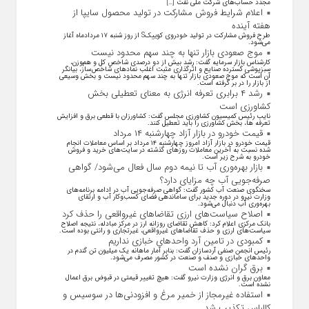
مجدد حساب‌های شرکت ملی نفت […]
اعلام شرایط فروش مشارکت در تولید محصول سایپا از
هفته آینده
طرح فروش مشارکت در تولید خودروی کوییکS از روز شنبه ۱۷ مردادماه آغاز
می‌شود.
موج صعودی بازار تنها به چند سهم محدود نیست
کارشناس بازار سرمایه گفت: رشد بیش از دو درصدی شاخص کل و هم‌وزن،
سبزپوشی گسترده صنایع و اثرگذاری مثبت اغلب نماد‌های شاخص‌ساز، بیانگر
آن است که موج صعودی بازار تنها به چند سهم محدود نیست و بخش وسیعی
از بازار را در بر گرفته است.
رشد ۴ برابری تعرفه انرژی به معنای تعطیلی بخش
کشاورزی است
نایب رئیس کمیسیون کشاورزی مجلس گفت: کشاورزان با قطعی برق و افزایش
تعرفه ها، بخش کشاورزی را باید تعطیل کنند.
قیمت خودرو در بازار آزاد چهارشنبه ۱۴ مرداد
قیمت خودرو در بازار آزاد امروز چهارشنبه ۱۴ مرداد بر اساس معاملات انجام
شده نسبت به آخرین معاملات روز‌های گذشته در سایت‌های خرید و فروش
خودرو به شرح زیر است.
بازار بهره‌وری آب تا نیمه دوم سال فعال می‌شود/ گواهی
صرفه‌جویی آب چه مزایای دارد؟
سخنگوی صنعت آب کشور گفت: گواهی صرفه‌جویی آب در ادامه برنامه‌های
وزارت نیرو در دوره جدید برای ساماندهی فضای کسب‌وکار آب و ارتقای
بهره‌وری آب دنبال می‌شود.
اصلاح سیاست‌های ارزی تقاضاهای غیرواقعی را حذف کرد
بانک مرکزی اعلام کرد: کاهش تقاضای روزانه ارز در مرکز مبادله، نتیجه اصلاح
سیاست‌های ارزی و حذف تقاضا‌های غیرواقعی، غیرتجاری و رانتی بوده است.
کمبودی در تامین آرد واحد‌های خبازی نداریم
رئیس انجمن صنفی آردسازان گفت: بنابر آمار ماهانه یک میلیون تن گندم در
واحد‌های خبازی و صنف و صنعت در کشور مصرف می‌شود.
برق گران نشده است
معاون برق و انرژی وزارت نیرو گفت: هیچ تغییر قیمتی در قبوض برق اعمال
نشده است.
استفاده غیرمجاز از خمیر مرغ و افزودنی‌ها در سوسیس و
کالباس تکذیب شد