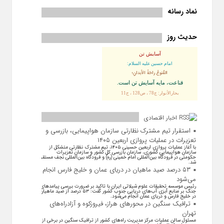
نماد رسانه
حدیث روز
آسایش تن
امام حسین علیه السلام:
القُنوعُ راحَةُ الأبدانِ؛
قناعت، مايه آسايش تن است.
بحارالأنوار: ج78 ، ص128 ، ح11
اخبار اقتصادی
استقرار تیم مشترک نظارتی سازمان هواپیمایی، بازرسی و
تعزیرات در عملیات پروازی اربعین ۱۴۰۵
با آغاز عملیات پروازی اربعین حسینی ۱۴۰۵، تیم مشترک نظارتی متشکل از
سازمان هواپیمایی کشوری، سازمان بازرسی کل کشور و سازمان تعزیرات
حکومتی در فرودگاه بین‌المللی امام خمینی (ره) و فرودگاه بین‌المللی نجف مستقر
شد.
۵۳ درصد صید ماهیان در دریای عمان و خلیج فارس انجام
می‌شود
رئیس موسسه تحقیقات علوم شیلاتی ایران با تاکید بر ضرورت بررسی پیامد‌های
جنگ بر منابع آبزی آب‌های دریایی جنوب کشور گفت: ۵۳ درصد از صید ماهیان
در خلیج فارس و دریای عمان انجام می‌شود.
ترافیک سنگین در محورهای هراز، فیروزکوه و آزادراه‌های
تهران
مسئول سالن عملیات مرکز مدیریت راه‌های کشور از ترافیک سنگین در برخی از