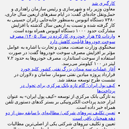
کارگیری شد
معاون وزیر راه و شهرسازی و رئیس سازمان راهداری و
حمل‌ونقل جاده‌ای گفت: در ایام سفرهای اربعین سال جاری،
۷۳۸۰ دستگاه اتوبوس به‌منظور جابه‌جایی زائران حسینی به‌
کار گرفته شده و نسبت به اربعین سال گذشته با افزایش
مشارکت حدود ۱۰۰۰ دستگاه اتوبوس همراه بوده است.
واردات ۲۵ هزار خودروی کارکرده در سال ۱۴۰۵/ مصرف
سوخت خودرو‌ها قابلیت کاهش دارد
سخنگوی وزارت صنعت، معدن و تجارت با اشاره به عوامل
مؤثر بر افزایش مصرف سوخت خودرو‌ها گفت: در صورت
استفاده از سوخت استاندارد، مصرف خودرو‌ها به حدود ۷.۲
لیتر در ۱۰۰ کیلومتر می‌رسد.
آغاز عملیات سه میدان بزرگ نفتی کشور کلید خورد
قرارداد پروژه میادین نفتی سومار، سامان و دلاوران در
نشست طرح توسعه منعقد شد.
کیف پول ایران؛ گام تازه بانک مرکزی برای تحول در
پرداخت‌ها
به تازگی بانک مرکزی از توسعه «کیف پول ایران» به عنوان
ابزار جدید پرداخت الکترونیکی بر بستر کد‌های دستوری تلفن
همراه خبر داده است.
تعیین تکلیف نیروهای شرکتی/ مطالبه‌ای با سابقه بیش از دو
دهه همچنان باقی است
تعیین و تکلیف نیرو‌های شرکتی یکی از اصلی‌ترین مطالبات