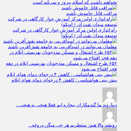
نخواهند داشت که اسلام پیروز و سربلند است
مراقب قاتل خاموش باشید
راه اندازی اولین مرکز آموزشِ جوار کارگاهی در شرکت
توسعه میدان نفت آذر ( اویکو)
معلمان می‌توانند در امیدآفرینی به جامعه نقش‌آفرین باشند
۶۵۲ طرح اشتغال و مسکن مددجویان بهزیستی ایلام در دهه
فجر افتتاح می‌شود
پیش بینی هواشناسی : کاهش ۴ درجه‌ای دمای هوای ایلام
دیناروند
ما گندمکاران بیچاره ایم فعلا هیچی به هیچی...
رویشد
والا هنوز منتطریم هر چی میگن دروغه...