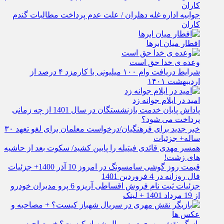
جوابیه اداره غله دهلران / علت عدم پرداخت مطالبات گندم
کاران
افطار میان ابرها
وعده ی خدا حق است
شرایط دریافت وام ۱۰۰ میلیونی با کارمزد ۴ درصد از
اردیبهشت ۱۴۰۱
امید در ایلام جوانه زد
پاداش پایان خدمت بازنشستگان در سال 1401 از چه زمانی
پرداخت می شود؟
خبر جدید برای فرهنگیان/درخواست معلمان برای لغو تعهد ۳۰
ساله+ جزئیات
همسر مهدی قائدی فیتیله را پایین کشید/ سکوت بعد از حاشیه
های زشت!
قیمت روز گوشی سامسونگ در امروز 10 آذر 1400+ جزئیات
فال روزانه در 4 فروردین 1401
جزئیات ثبت نام فروش اقساطی آریزو 6 پرو مدیران خودرو
از 19 مرداد 1401 + لینک
بازیگر نقش مهری در سریال شهباز کیست؟ + مصاحبه و