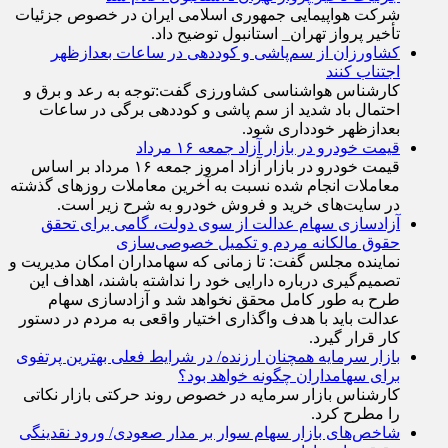
شرکت هواپیمایی جمهوری اسلامی ایران در خصوص جزئیات
تأخیر پرواز تهران_ استانبول توضیح داد.
کشاورزان از سم‌پاشی و کوددهی در ساعات بعدازظهر
اجتناب کنند
کارشناس هواشناسی کشاورزی گفت:توجه به رعد و برق و
احتمال باد شدید از سم پاشی و کوددهی برگی در ساعات
بعدازظهر خودداری شود.
قیمت خودرو در بازار آزاد جمعه ۱۶ مرداد
قیمت خودرو در بازار آزاد امروز جمعه ۱۶ مرداد بر اساس
معاملات انجام شده نسبت به آخرین معاملات روز‌های گذشته
در سایت‌های خرید و فروش خودرو به شرح زیر است.
آزادسازی سهام عدالت از سوی دولت، گامی برای تحقق
حقوق مالکانه مردم و تکمیل خصوصی‌سازی
نماینده مجلس گفت: تا زمانی که سهامداران امکان مدیریت و
تصمیم‌گیری درباره دارایی خود را نداشته باشند، اهداف این
طرح به طور کامل محقق نخواهد شد و آزادسازی سهام
عدالت باید با هدف واگذاری اختیار واقعی به مردم در دستور
کار قرار گیرد.
بازار سرمایه همچنان ارزنده/ در شرایط فعلی بهترین پرتفوی
برای سهامداران چگونه خواهد بود؟
کارشناس بازار سرمایه در خصوص روند حرکتی بازار نکاتی
را مطرح کرد.
شاخص‌های بازار سهام سوار بر مدار صعودی/ ورود نقدینگی