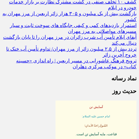
کشف ۱۰ تخلف صنفی در گشت مشترک نظارت بر بازار خدمات
خودرو در ایلام
بازگشت بیش از یک میلیون و ۳۰۵ هزار زائر اربعین از مرز مهران به
کشور
استمرار بازدیدهای کمی و کیفی جایگاه‌ های سوخت ثابت و سیار
مسیرهای مواصلاتی به مرز مهران
آبفای ایلام تأمین آب شرب زائران در مرز مهران را تا پایان بازگشت
دنبال می‌کند
تردد بیش از ۲.۵ میلیون زائر از مرز مهران/ تداوم تأمین آب خنک تا
خروج آخرین زائر
ترویج فرهنگ عاشورایی در مسیر اربعین | راه‌ اندازی «حسینه
کتاب» در موکب مرکزی دهلران
نماد رسانه
حدیث روز
آسایش تن
امام حسین علیه السلام:
القُنوعُ راحَةُ الأبدانِ؛
قناعت، مايه آسايش تن است.