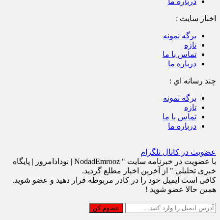
درباره ما
اخبار سایت :
برگه نمونه
تازه
تماس با ما
درباره ما
چند رسانه اي :
برگه نمونه
تازه
تماس با ما
درباره ما
عضویت در کانال تلگرام
با عضویت در خبرنامه سایت " NodadEmrooz | نودادامروز | پايگاه
خبری تحلیلی " از آخرین اخبار مطلع گردید.
کافی است ایمیل خود را در کادر مربوطه قرار دهید و عضو شوید.
همین حالا عضو شوید !