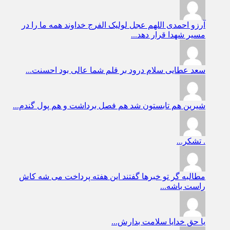
آرزو احمدی
اللهم عجل لولیک الفرج خداوند همه ما را در
مسیر شهدا قرار دهد...
سعد عطایی
سلام درود بر قلم شما عالی بود احسنت...
شیرین
هم تابستون شد هم فصل برداشت و هم پول گندم...
.
تشکر...
مطالبه گر
تو خبرها گفتند این هفته پرداخت می شه کاش
راست باشه...
یا حق
خدایا سلامت بدارش...