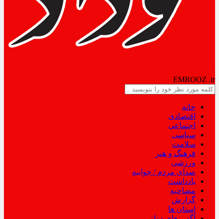
NODAD
EMROOZ
.ir
خانه
اقتصادی
اجتماعی
سیاسی
سلامت
فرهنگ و هنر
ورزشی
صدای مردم / جوابیه
یادداشت
مصاحبه
گزارش
استان ها
آگهی های دولتی