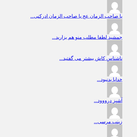
یا صاحب الزمان عج
یا صاحب الزمان ادرکنی...
جمشید
لطفا مطلب منو هم بزارید...
ناشناس
کاش بیشتر می گفتید...
خدایا
بدنبود...
آشپز
درووود...
زینب
مرسی...