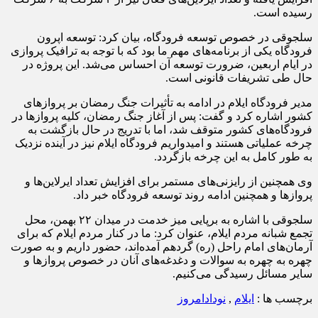
رسیده است.
سلجوقی در خصوص توسعه فرودگاه، بیان کرد: توسعه اپرون
فرودگاه یکی از برنامه‌های مهم ما بود که با توجه به ترافیک پروازی
در ایام اربعین، ضرورت توسعه آن احساس می‌شد. این پروژه در
حال طی تشریفات قانونی است.
مدیر فرودگاه ایلام در ادامه به تأثیرات جنگ رمضان بر پروازهای
کشور اشاره کرد و گفت: پس از آغاز جنگ رمضان، کلیه پروازها در
فرودگاه‌های کشور متوقف شد، اما با تدریج در حال بازگشت به
چرخه عملیاتی هستند و امیدواریم فرودگاه ایلام نیز در آینده نزدیک
به طور کامل به این چرخه بازگردد.
وی همچنین از رایزنی‌های مستمر برای افزایش تعداد ایرلاین‌ها و
پروازها و همچنین ادامه روند توسعه فرودگاه خبر داد.
سلجوقی با اشاره به برپایی میز خدمت در میدان ۲۲ بهمن، محل
تجمع شبانه مردم ایلام، عنوان کرد: ما در کنار مردم ایلام که برای
آرمان‌های امام راحل (ره) گردهم آمده‌اند، حضور داریم و به صورت
چهره به چهره به سوالات و دغدغه‌های آنان در خصوص پروازها و
سایر مسائل رسیدگی می‌کنیم.
برچسب ها :
ایلام
,
نودادامروز