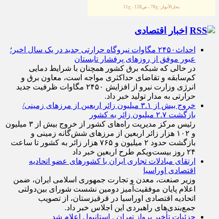
بحارالأنوار: ج78 ، ص128 ، ح11
اخبار اقتصادی
احداث۲۴۵۰ مگاوات نیروگاه حرارتی جدید در یک سال اخیر؛
عبور موفق از روز‌های پرفشار تابستان
در حالی که شبکه برق کشور همچنان با شرایط دمایی
کم‌سابقه و تقاضای حداکثری مواجه است، معاون برق و
انرژی وزارت نیرو از افزایش ۲۴۵۰ مگاوات ظرفیت جدید
حرارتی به مدار تولید خبر داد.
خروج بیش از ۳.۱ میلیون زائر اربعین از مرزهای زمینی/
بازگشت ۲.۷ میلیون زائر به کشور
رئیس مرکز مدیریت راه‌های کشور از خروج بیش از ۳ میلیون
و ۱۰۲ هزار زائر اربعین از مرزهای شش‌گانه زمینی و
بازگشت حدود ۲ میلیون و ۷۶۵ هزار زائر به کشور تا ساعت
۲۴ روز بیست‌ویکم طرح اربعین خبر داد
ارتقای مبادلات تجاری ایران با کشور‌های عضو اتحادیه
اقتصادی اوراسیا
وزیر صنعت، معدن و تجارت جمهوری اسلامی ایران، ضمن
اعلام پایان موفقیت‌آمیز دومین نشست شورای بین‌دولتی
اتحادیه اقتصادی اوراسیا در قرقیزستان، از تصویب
جمع‌بندی‌های راهبردی این اجلاس خبر داد.
جزئیات تأخیر پرواز تهران ـ استانبول اعلام شد